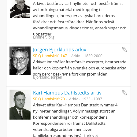
Arkivet består av ca 1 hyllmeter och består främst
av forskningsmaterial med koppling till
avhandlingen, intervjuer av tyska barn, deras
föräldrar och fosterföräldrar. Här finns också
avhandlingsmanus, dispositioner, anteckningar och
uppsatser.
Lindner, Jörg
Jörgen Björklunds arkiv
SE Q Handskrift 147
Arkiv
1830-2000
Arkivet innehåller framförallt excerpter, bearbetade
källor och kopior från svenska och europeiska arkiv
som berör beskrivna forskningsområden.
Björklund, Jörgen
Karl Hampus Dahlstedts arkiv
SE Q Handskrift 70
Arkiv
1933 - 1997
Arkivet efter Karl-Hampus Dahlstedt rymmer 4
hyllmeter handlingar. Volymmässigt störst är
konferenshandlingar och korrespondens.
Korrespondensen rör främst Dahlstedts
vetenskapliga arbeten men även
familjekorrespondens ingår i arkivet