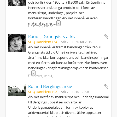
och berör tiden 1930‐tal till 2000‐tal. Här återfinns
hennes vetenskapliga produktion i form av
manuskript, underlags‐, projekt‐ och
konferenshandlingar. Arkivet innehåller även
material av mer
...
»
Fjellström, Phebe
Raoul J. Granqvists arkiv
SE Q Handskrift 164
Arkiv
1950-tal-2019
Arkivet innehåller främst handlingar från Raoul
Granqvists tid vid Umeå universitet. I arkivet
återfinns bl.a. korrespondens och bandinspelningar
med ett flertal afrikanska författare. Här finns även
handlingar kring forskningsprojekt och konferenser,
...
»
Granqvist, Raoul J
Roland Berglings arkiv
SE Q Handskrift 108
Arkiv
1910 - 2006
Arkivet består av manuskript och underlagsmaterial
till Berglings uppsatser och artiklar.
Underlagsmaterialet är i form av kopior av
arkivmaterial, klipp och diverse äldre uppsatser