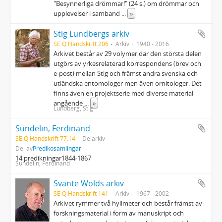
"Besynnerliga drömmar!" (24 s.) om drömmar och
upplevelser i samband
...
»
Stig Lundbergs arkiv
SE Q Handskrift 206
Arkiv
1940 - 2016
Arkivet består av 29 volymer där den största delen
utgörs av yrkesrelaterad korrespondens (brev och
e-post) mellan Stig och främst andra svenska och
utländska entomologer men även ornitologer. Det
finns även en projektserie med diverse material
angående
...
»
Lundberg, Stig
Sundelin, Ferdinand
SE Q Handskrift 77:14
Delarkiv
Del av
Predikosamlingar
14 predikningar1844-1867
Sundelin, Ferdinand
Svante Wolds arkiv
SE Q Handskrift 141
Arkiv
1967 - 2002
Arkivet rymmer två hyllmeter och består främst av
forskningsmaterial i form av manuskript och