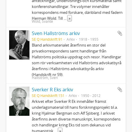
anteckningar, undervisnings-och kursmaterial samt
konferenshandlingar. Tre volymer innehåller
korrespondens med forskare, däribland med fadern
Herman Wold. Till
...
»
Wold, Svante
Sven Hallströms arkiv
SE Q Handskrift 91
Arkiv
1918 - 1955
Bland arkivmaterialet återfinns en stor del
privatkorrespondens samt handlingar från
Hallströms politiska uppdrag och resor. Handlingar
som rör verksamheten vid Hallströms advokatbyrå
återfinns i Hallströms advokatbyrås arkiv
(Handskrift nr 59).
Hallström, Sven
Sverker R Eks arkiv
SE Q Handskrift 151
Arkiv
1950 - 2012
Arkivet efter Sverker R Ek innehåller främst
underlagsmaterial till hans forskningsprojekt bl.a.
kring Hjalmar Bergman och Alf Sjöberg. I arkivet
återfinns även diverse manuskript, korrespondens
och handlingar kring Eks tid som dekanus vid
humanistisk
...
»