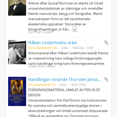
Arkivet efter Gustaf Norrman är skänkt till Umeå
universitetsbibliotek av släktingar och innehåller
främst manuskript, betyg och fotografier. Bland
manuskripten finns en del opublicerade
akademiska uppsatser. Stora delar av
fotografisamlingen är från
...
»
Norrman, Gustaf
Håkan Linderholms arkiv
SE Q Handskrift 109
Arkiv
1940-tal - 1997
Arkivmaterial efter Håkan Linderholm består främst
av material kring hans många forskningsprojekt
samt handlingar kring hans föreningsverksamhet.
Linderholm, Håkan
Handlingar rörande Thorsten Jonsson
SE Q Handskrift 75
Arkiv
1928-1953
FORSKNINGSMATERIAL SAMLAT AV PER-OLOF
ERIXON
Universitetslektor Per-Olof Erixon vid Institutionen
för svenska och samhällsvetenskapliga ämnen i
lärarutbildningen vid Umeå universitet disputerade
1994 på en avhandling om Thorsten Jonssons