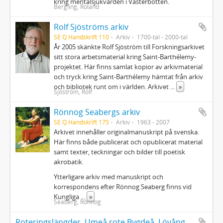
kring mentalsjukvården i Västerbotten.
Bergling, Roland
Rolf Sjöströms arkiv
SE Q Handskrift 110
Arkiv
1700-tal - 2000-tal
År 2005 skänkte Rolf Sjöström till Forskningsarkivet
sitt stora arbetsmaterial kring Saint-Barthélemy-
projektet. Här finns samlat kopior av arkivmaterial
och tryck kring Saint-Barthélemy hämtat från arkiv
och bibliotek runt om i världen. Arkivet
...
»
Sjöström, Rolf
Rönnog Seabergs arkiv
SE Q Handskrift 175
Arkiv
1963 - 2007
Arkivet innehåller originalmanuskript på svenska.
Här finns både publicerat och opublicerat material
samt texter, teckningar och bilder till poetisk
akrobatik.
Ytterligare arkiv med manuskript och
korrespondens efter Rönnog Seaberg finns vid
Kungliga
...
»
Seaberg, Rönnog
Roteringslängder, Umeå,rote Bygdeå, Lövångers, Burträsks och Skellefteå kompanier 1695