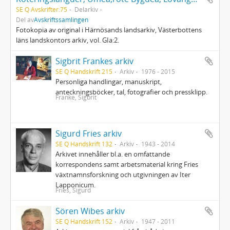
SE Q Avskrifter:75
Delarkiv
Del av
Avskriftssamlingen
Fotokopia av original i Härnösands landsarkiv, Västerbottens
läns landskontors arkiv, vol. GIa:2.
Sigbrit Frankes arkiv
SE Q Handskrift 215
Arkiv
1976 - 2015
Personliga handlingar, manuskript,
anteckningsböcker, tal, fotografier och pressklipp.
Franke, Sigbrit
Sigurd Fries arkiv
SE Q Handskrift 132
Arkiv
1943 - 2014
Arkivet innehåller bl.a. en omfattande
korrespondens samt arbetsmaterial kring Fries
växtnamnsforskning och utgivningen av Iter
Lapponicum.
Fries, Sigurd
Sören Wibes arkiv
SE Q Handskrift 152
Arkiv
1947 - 2011