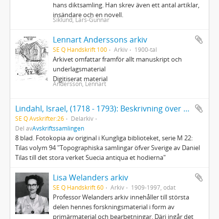
hans diktsamling. Han skrev även ett antal artiklar,
insändare och en novell.
Siklund, Lars-Gunnar
Lennart Anderssons arkiv
SE Q Handskrift 100
Arkiv
1900-tal
Arkivet omfattar framför allt manuskript och
underlagsmaterial
Digitiserat material
Andersson, Lennart
Lindahl, Israel, (1718 - 1793): Beskrivning över Umeå socken och stad 1771
SE Q Avskrifter:26
Delarkiv
Del av
Avskriftssamlingen
8 blad. Fotokopia av original i Kungliga biblioteket, serie M 22:
Tilas volym 94 "Topographiska samlingar öfver Sverige av Daniel
Tilas till det stora verket Suecia antiqua et hodierna"
Lisa Welanders arkiv
SE Q Handskrift 60
Arkiv
1909-1997, odat
Professor Welanders arkiv innehåller till största
delen hennes forskningsmaterial i form av
primärmaterial och bearbetningar. Däri ingår det