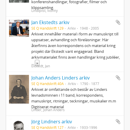
konferenshandlingar, fotografier, filmer och
klippsamling.
Lindqvist, Ivonny
Jan Ekstedts arkiv
SE Q Handskrift 129
Arkiv
1948 - 2005
Arkivet innehåller material i form av manuskript till
uppsatser, avhandling och föreläsningar. Här
återfinns även korrespondens och material kring
projekt där Ekstedt varit engagerad. Bland
arkivmaterialet finns även handlingar kring jubiléer,
...
»
Ekstedt, Jan
Johan Anders Linders arkiv
SE Q Handskrift 40A
Arkiv
1790 - 1877
Arkivet är omfattande och består av Linders
levnadsminnen i 11 band, korrespondens,
manuskript, ritningar, teckningar, musikalier m.m
Digitiserat material
Linder, Johan Anders
Jörg Lindners arkiv
SE Q Handskrift 127
Arkiv
1933-1996