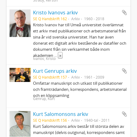
Stråby, Kerstin
Kristo Ivanovs arkiv
SE Q Handskrift 162
Arkiv
1960 - 2018
Kristo Ivanov har till Umeå universitet överlämnat
ett arkiv med publikationer och arbetsmaterial från
sina år vid svenska universitet. Han har även
donerat ett digitalt arkiv bestående av datafiler och
dokument från sin verksamhet både inom
akademien
...
»
Ivanov, Kristo
Kurt Genrups arkiv
SE Q Handskrift 157
Arkiv
1961 - 2009
Omfattar manuskript och utkast till publikationer
och framträdanden, korrespondens, arbetsmaterial
och en klippsamling
Genrup, Kurt
Kurt Salomonsons arkiv
SE Q Handskrift 156
Arkiv
1940-tal - 2011
Kurt Salomonsons arkiv består till största delen av
manuskript (delvis outgivna), korrespondens samt