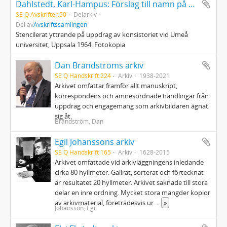
Dahlstedt, Karl-Hampus: Förslag till namn på sex gator i Umeå universitetsområde
SE Q Avskrifter:50
Delarkiv
Del av
Avskriftssamlingen
Stencilerat yttrande på uppdrag av konsistoriet vid Umeå
universitet, Uppsala 1964. Fotokopia
Dan Brändströms arkiv
SE Q Handskrift 224
Arkiv
1938-2021
Arkivet omfattar framför allt manuskript,
korrespondens och ämnesordnade handlingar från
uppdrag och engagemang som arkivbildaren ägnat
sig åt.
Brändström, Dan
Egil Johanssons arkiv
SE Q Handskrift 165
Arkiv
1628-2015
Arkivet omfattade vid arkivläggningens inledande
cirka 80 hyllmeter. Gallrat, sorterat och förtecknat
är resultatet 20 hyllmeter. Arkivet saknade till stora
delar en inre ordning. Mycket stora mängder kopior
av arkivmaterial, företrädesvis ur
...
»
Johansson, Egil