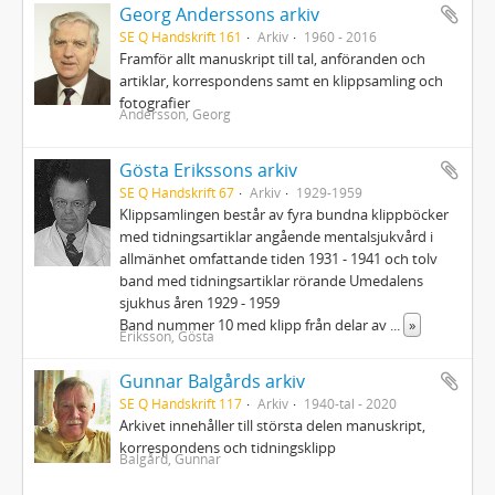
Georg Anderssons arkiv
SE Q Handskrift 161
Arkiv
1960 - 2016
Framför allt manuskript till tal, anföranden och
artiklar, korrespondens samt en klippsamling och
fotografier
Andersson, Georg
Gösta Erikssons arkiv
SE Q Handskrift 67
Arkiv
1929-1959
Klippsamlingen består av fyra bundna klippböcker
med tidningsartiklar angående mentalsjukvård i
allmänhet omfattande tiden 1931 - 1941 och tolv
band med tidningsartiklar rörande Umedalens
sjukhus åren 1929 - 1959
Band nummer 10 med klipp från delar av
...
»
Eriksson, Gösta
Gunnar Balgårds arkiv
SE Q Handskrift 117
Arkiv
1940-tal - 2020
Arkivet innehåller till största delen manuskript,
korrespondens och tidningsklipp
Balgård, Gunnar