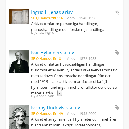
Ingrid Liljenäs arkiv
SE Q Handskrift 116
Arkiv
1940-1998
Arkivet omfattar personliga handlingar,
manushandlingar och forskningshandlingar
Liljenäs, Ingrid
Ivar Hylanders arkiv
SE Q Handskrift 181
Arkiv
1872-1983
Arkivet omfattar huvudsakligen handlingar
tillkomna efter Ivar Hylanders yrkesverksamma tid,
men i arkivet finns enstaka handlingar från och
med 1919. Hans arkiv som omfattar cirka 1,3
hyllmeter handlingar innehåller till stor del diverse
material från
...
»
Hylander, Ivar
Ivonny Lindqvists arkiv
SE Q Handskrift 149
Arkiv
1958-2000
Arkivet efter rymmer ca 1 hyllmeter och innehåller
bland annat manuskript, korrespondens,