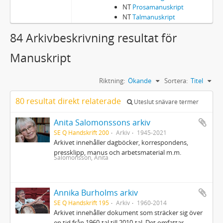
NT
Prosamanuskript
NT
Talmanuskript
84 Arkivbeskrivning resultat för
Manuskript
Riktning:
Ökande
Sortera:
Titel
80 resultat direkt relaterade
Uteslut snävare termer
Anita Salomonssons arkiv
SE Q Handskrift 200
Arkiv
1945-2021
Arkivet innehåller dagböcker, korrespondens,
pressklipp, manus och arbetsmaterial m.m.
Salomonsson, Anita
Annika Burholms arkiv
SE Q Handskrift 195
Arkiv
1960-2014
Arkivet innehåller dokument som sträcker sig över
en tid från 1960-tal till 2010-tal. Det omfattar