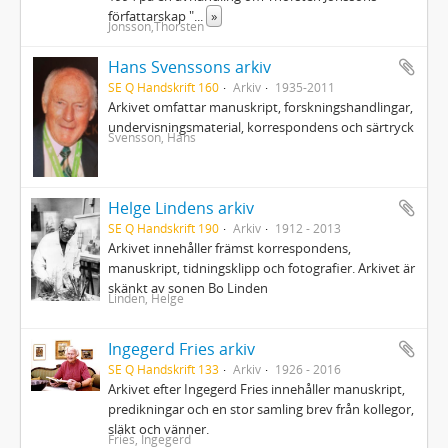
författarskap "
...
»
Jonsson,Thorsten
Hans Svenssons arkiv
SE Q Handskrift 160
Arkiv
1935-2011
Arkivet omfattar manuskript, forskningshandlingar,
undervisningsmaterial, korrespondens och särtryck
Svensson, Hans
Helge Lindens arkiv
SE Q Handskrift 190
Arkiv
1912 - 2013
Arkivet innehåller främst korrespondens,
manuskript, tidningsklipp och fotografier. Arkivet är
skänkt av sonen Bo Linden
Linden, Helge
Ingegerd Fries arkiv
SE Q Handskrift 133
Arkiv
1926 - 2016
Arkivet efter Ingegerd Fries innehåller manuskript,
predikningar och en stor samling brev från kollegor,
släkt och vänner.
Fries, Ingegerd