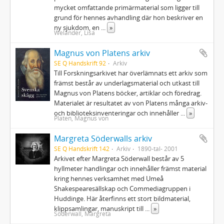
mycket omfattande primärmaterial som ligger till
grund för hennes avhandling där hon beskriver en
ny sjukdom, en
...
»
Welander, Lisa
Magnus von Platens arkiv
SE Q Handskrift 92
Arkiv
Till Forskningsarkivet har överlämnats ett arkiv som
främst består av underlagsmaterial och utkast till
Magnus von Platens böcker, artiklar och föredrag.
Materialet är resultatet av von Platens många arkiv-
och biblioteksinventeringar och innehåller
...
»
Platen, Magnus von
Margreta Söderwalls arkiv
SE Q Handskrift 142
Arkiv
1890-tal- 2001
Arkivet efter Margreta Söderwall består av 5
hyllmeter handlingar och innehåller främst material
kring hennes verksamhet med Umeå
Shakespearesällskap och Commediagruppen i
Huddinge. Här återfinns ett stort bildmaterial,
klippsamlingar, manuskript till
...
»
Söderwall, Margreta