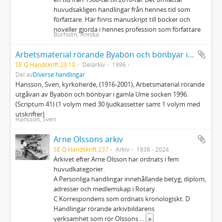
huvudsakligen handlingar från hennes tid som
författare. Här finns manuskript till böcker och
noveller gjorda i hennes profession som författare
Burholm, Annika
Arbetsmaterial rörande Byabön och bönbyar i gamla Ume socken
SE Q Handskrift 23:10
Delarkiv
1996
Del av
Diverse handlingar
Hansson, Sven, kyrkoherde, (1916-2001), Arbetsmaterial rörande
utgåvan av Byabön och bönbyar i gamla Ume socken 1996.
(Scriptum 41) (1 volym med 30 ljudkassetter samt 1 volym med
utskrifter)
Hansson, Sven
Arne Olssons arkiv
SE Q Handskrift 237
Arkiv
1938 - 2024
Arkivet efter Arne Olsson har ordnats i fem
huvudkategorier.
A Personliga handlingar innehållande betyg, diplom,
adresser och medlemskap i Rotary.
C Korrespondens som ordnats kronologiskt. D
Handlingar rörande arkivbildarens
verksamhet som rör Olssons
...
»