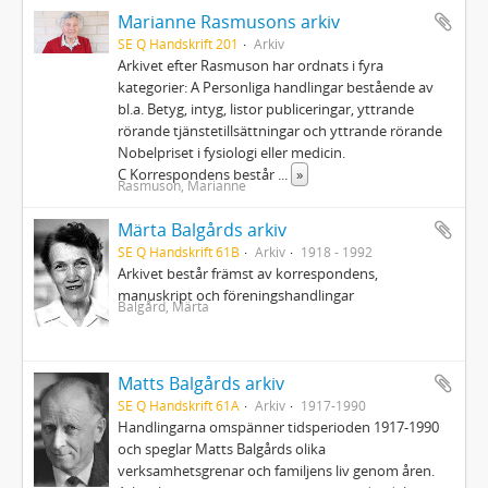
Marianne Rasmusons arkiv
SE Q Handskrift 201
Arkiv
Arkivet efter Rasmuson har ordnats i fyra
kategorier: A Personliga handlingar bestående av
bl.a. Betyg, intyg, listor publiceringar, yttrande
rörande tjänstetillsättningar och yttrande rörande
Nobelpriset i fysiologi eller medicin.
C Korrespondens består
...
»
Rasmuson, Marianne
Märta Balgårds arkiv
SE Q Handskrift 61B
Arkiv
1918 - 1992
Arkivet består främst av korrespondens,
manuskript och föreningshandlingar
Balgård, Märta
Matts Balgårds arkiv
SE Q Handskrift 61A
Arkiv
1917-1990
Handlingarna omspänner tidsperioden 1917-1990
och speglar Matts Balgårds olika
verksamhetsgrenar och familjens liv genom åren.