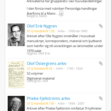
Arkivalierna har grupperats i sex huvudavdelningar.
I den första med rubriken Personliga handlingar
återfinns bl a Matts
...
»
Balgård, Matts
Olof Erik Nygren
SE Q Handskrift 128
Arkiv
1930-tal-1995
Arkivet efter Olle Nygren innehåller i huvudsak
manuskript, korrespondens, material och ljudband
som hänför sig till utvecklingen av läromedlet under
1970‐talet.
Nygren, Olof Erik
Olof Östergrens arkiv
SE Q Handskrift 45
Arkiv
1730 - 1924
52 volymer
Digitiserat material
Östergren, Olof
Phebe Fjellströms arkiv
SE Q Handskrift 106
Arkiv
1934 - 2007
Arkivet efter Phebe Fjellström omfattar 9 hyllmeter