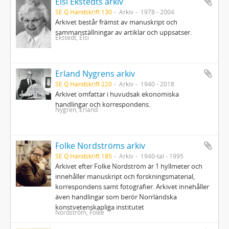
Elsi Ekstedts arkiv
SE Q Handskrift 130
Arkiv
1978 - 2004
Arkivet består främst av manuskript och
sammanställningar av artiklar och uppsatser.
Ekstedt, Elsi
Erland Nygrens arkiv
SE Q Handskrift 220
Arkiv
1940 - 2018
Arkivet omfattar i huvudsak ekonomiska
handlingar och korrespondens.
Nygren, Erland
Folke Nordströms arkiv
SE Q Handskrift 185
Arkiv
1940-tal - 1995
Arkivet efter Folke Nordström är 1 hyllmeter och
innehåller manuskript och forskningsmaterial,
korrespondens samt fotografier. Arkivet innehåller
även handlingar som berör Norrländska
konstvetenskapliga institutet
Nordström, Folke