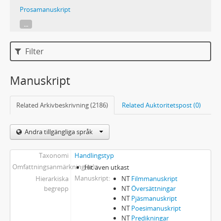
Prosamanuskript
...
Filter
Manuskript
Related Arkivbeskrivning (2186)
Related Auktoritetspost (0)
Andra tillgängliga språk
Taxonomi
Handlingstyp
Omfattningsanmärkning(ar)
Hit även utkast
Manuskript
Hierarkiska
NT
Filmmanuskript
begrepp
NT
Översättningar
NT
Pjäsmanuskript
NT
Poesimanuskript
NT
Predikningar