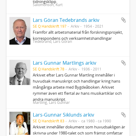
tidningsklipp.
Salomonson, Kurt
Lars Göran Tedebrands arkiv
SE Q Handskrift 197
Arkiv
1954 - 2021
Framför allt arbetsmaterial från forskningsprojekt,
korrespondens och verksamhetshandlingar
Tedebrand, Lars Göran
Lars Gunnar Martlings arkiv
SE Q Handskrift 78
Arkiv
1936 - 2011
Arkivet efter Lars Gunnar Martling innehåller i
huvudsak manuskript och handlingar kring hans
mångåriga arbete med Bygdeåboken. Arkivet
rymmer även ett flertal av hans musikartiklar och
andra manuskript.
Martling, Lars Gunnar
Lars-Gunnar Siklunds arkiv
SE Q Handskrift 83
Arkiv
ca 1980 - ca 1990
Arkivet innehåller dokument som huvudsakligen är
skrivna under 1980-talet och som främst omfattar