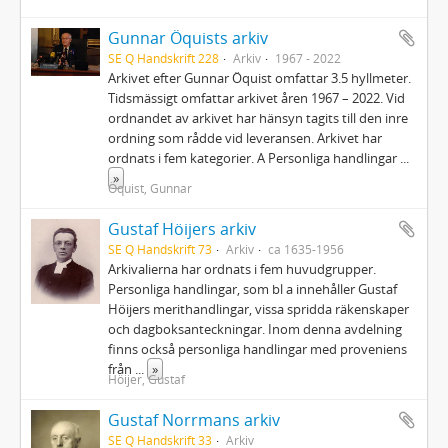
Gunnar Öquists arkiv
SE Q Handskrift 228
Arkiv
1967 - 2022
Arkivet efter Gunnar Öquist omfattar 3.5 hyllmeter.
Tidsmässigt omfattar arkivet åren 1967 – 2022. Vid
ordnandet av arkivet har hänsyn tagits till den inre
ordning som rådde vid leveransen. Arkivet har
ordnats i fem kategorier. A Personliga handlingar
...
»
Öquist, Gunnar
Gustaf Höijers arkiv
SE Q Handskrift 73
Arkiv
ca 1635-1956
Arkivalierna har ordnats i fem huvudgrupper.
Personliga handlingar, som bl a innehåller Gustaf
Höijers merithandlingar, vissa spridda räkenskaper
och dagboksanteckningar. Inom denna avdelning
finns också personliga handlingar med proveniens
från
...
»
Höijer, Gustaf
Gustaf Norrmans arkiv
SE Q Handskrift 33
Arkiv