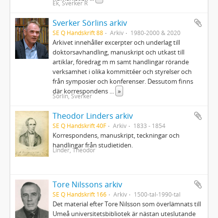
Ek, Sverker R
Sverker Sörlins arkiv
SE Q Handskrift 88
Arkiv
1980-2000 & 2020
Arkivet innehåller excerpter och underlag till
doktorsavhandling, manuskript och utkast till
artiklar, föredrag m m samt handlingar rörande
verksamhet i olika kommittéer och styrelser och
från symposier och konferenser. Dessutom finns
där korrespondens
...
»
Sörlin, Sverker
Theodor Linders arkiv
SE Q Handskrift 40F
Arkiv
1833 - 1854
Korrespondens, manuskript, teckningar och
handlingar från studietiden.
Linder, Theodor
Tore Nilssons arkiv
SE Q Handskrift 166
Arkiv
1500-tal-1990-tal
Det material efter Tore Nilsson som överlämnats till
Umeå universitetsbibliotek är nästan uteslutande