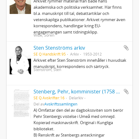
Arkivet rymmer material från både hans
akademiska och politiska verksamhet. Här finns
bl.a. manuskript till tal, debattartiklar och
vetenskapliga publikationer. Arkivet rymmer även
korrespondens, handlingar kring EU-
engagemangen samt tidningsklipp.
Wibe, Sören
Sten Stenströms arkiv
SE Q Handskrift 95
Arkiv
1953-2012
Arkivet efter Sten Stenström innehåller i huvudsak
manuskript, korrespondens och särtryck.
Stenström, Sten
Stenberg, Pehr, komminister (1758 - 1824): Dagböcker
SE Q Avskrifter:16
Delarkiv
Del av
Avskriftssamlingen
A) Omfattar den del av dagbokssviten som berör
Pehr Stenbergs vistelse i Umeå med omnejd.
Kopierad maskinavskrift. Original i Kungliga
biblioteket.
B) Renskrift av Stenbergs anteckningar