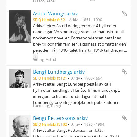
Olsson, Arne
Astrid Värings arkiv
SE Q Handskrift 62
Arkiv
1861 - 1990
Arkivet efter Astrid Väring rymmer 4 hyllmeter
handlingar. Volymmässigt störst är manuskript till
böcker och noveller. Korrespondensen består av
brev till och från familjen. Tidsmässigt omfattar den
perioden från 1910- talet fram till 1940- tal. Breven
...
»
Väring, Astrid
Bengt Lundbergs arkiv
SE Q Handskrift 121
Arkiv
1900-1994
Arkivet efter Bengt Lundberg består av ca 1
hyllmeter handlingar. Här återfinns manuskript,
intervjuer och annat underlagsmaterial till
Lundbergs forskningsprojekt och publikationer.
Lundberg, Bengt
Bengt Petterssons arkiv
SE Q Handskrift 102
Arkiv
1896 - 1994
Arkivet efter Bengt Pettersson omfattar
tidsperioden från gymnasieåren i Visby på 1930-