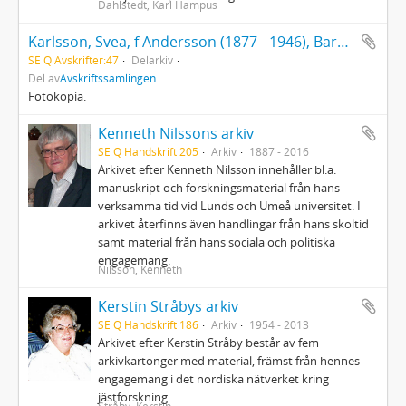
Dahlstedt, Karl Hampus
Karlsson, Svea, f Andersson (1877 - 1946), Barndomsminnen från Umeå på 1880-90-talen jämte några Degerforsminnen i början av 1900-talet
SE Q Avskrifter:47
Delarkiv
Del av
Avskriftssamlingen
Fotokopia.
Kenneth Nilssons arkiv
SE Q Handskrift 205
Arkiv
1887 - 2016
Arkivet efter Kenneth Nilsson innehåller bl.a.
manuskript och forskningsmaterial från hans
verksamma tid vid Lunds och Umeå universitet. I
arkivet återfinns även handlingar från hans skoltid
samt material från hans sociala och politiska
engagemang.
Nilsson, Kenneth
Kerstin Stråbys arkiv
SE Q Handskrift 186
Arkiv
1954 - 2013
Arkivet efter Kerstin Stråby består av fem
arkivkartonger med material, främst från hennes
engagemang i det nordiska nätverket kring
jästforskning