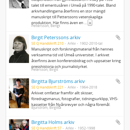
talet till emeritusåren i Umeå på 1990-talet. Bland
arkivhandlingarna återfinns en stor mängd
manuskript till Petterssons vetenskapliga
produktion. Här finns även en
...
»
Pettersson, Bengt
Birgit Peterssons arkiv
SE Q Handskrift 210
Arkiv
1902-2010-tal
Manuskript och forskningsmaterial från hennes
verksamma tid vid Umeå universitet. I arkivet
återfinns även konferensbidrag och uppsatser kring
presshistoria och journalistyrket.
Petersson, Birgit
Birgitta Bjurströms arkiv
SE Q Handskrift 221
Arkiv
1964-2018
Arkivet omfattar framför allt skisser,
föredragsmanus, fotografier, tidningsurklipp, VHS-
kassetter från Nyårsrevyer och några föremål.
Bjurström, Birgitta
Birgitta Holms arkiv
SE Q Handskrift 57
Arkiv
1952-1998