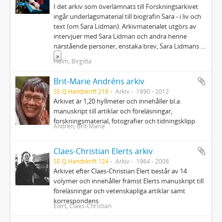
I det arkiv som överlämnats till Forskningsarkivet
ingår underlagsmaterial till biografin Sara - i liv och
text (om Sara Lidman). Arkivmaterialet utgörs av
intervjuer med Sara Lidman och andra henne
närstående personer, enstaka brev, Sara Lidmans
...
»
Holm, Birgitta
Brit-Marie Andréns arkiv
SE Q Handskrift 218
Arkiv
1890 - 2012
Arkivet är 1,20 hyllmeter och innehåller bl.a.
manuskript till artiklar och föreläsningar,
forskningsmaterial, fotografier och tidningsklipp
Andrén, Brit-Marie
Claes-Christian Elerts arkiv
SE Q Handskrift 124
Arkiv
1964 - 2008
Arkivet efter Claes-Christian Elert består av 14
volymer och innehåller främst Elerts manuskript till
föreläsningar och vetenskapliga artiklar samt
korrespondens
Elert, Claes-Christian