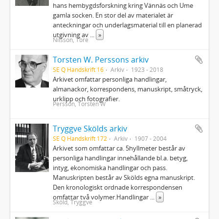
hans hembygdsforskning kring Vännäs och Ume
gamla socken. En stor del av materialet är
anteckningar och underlagsmaterial till en planerad
utgivning av
...
»
Nilsson, Tore
Torsten W. Perssons arkiv
SE Q Handskrift 16
Arkiv
1923 - 2018
Arkivet omfattar personliga handlingar,
almanackor, korrespondens, manuskript, småtryck,
urklipp och fotografier.
Persson, Torsten W
Tryggve Skölds arkiv
SE Q Handskrift 172
Arkiv
1907 - 2004
Arkivet som omfattar ca. 5hyllmeter består av
personliga handlingar innehållande bl.a. betyg,
intyg, ekonomiska handlingar och pass.
Manuskripten består av Skölds egna manuskript.
Den kronologiskt ordnade korrespondensen
omfattar två volymer.Handlingar
...
»
Sköld, Tryggve