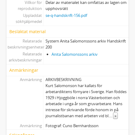
Villkor för
Delar av materialet kan omfattas av lagen om
reproduktion
upphovsrätt
Uppladdat
se-q-handskrift-156.pdf
sökhjälpmedel
Besläktat material
Relaterade
Systern Anita Salomonssons arkiv Handskrift
beskrivningsenheter
200
Relaterade
Anita Salomonssons arkiv
arkivbeskrivningar
Anmärkningar
Anmärkning
ARKIVBESKRIVNING
Kurt Salomonson har kallats för
arbetardiktens förnyare i Sverige. Han föddes
1929 i Hjoggböle i norra Västerbotten och
arbetade i unga år som gruvarbetare. Hans
intresse för skrivande förde honom in på
journalistbanan med arbeten vid bl.
...
»
Anmärkning
Fotograf: Cuno Bernhardsson