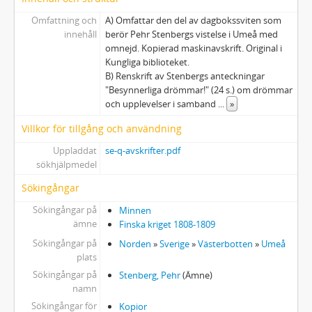
58 - Bygdén, Leonard: Koncept till reseberättelse, Jämtland 1882
Omfattning och
A) Omfattar den del av dagbokssviten som
59 - Visitationshandlingar, Edefors församling, 1906
innehåll
berör Pehr Stenbergs vistelse i Umeå med
60 - Visitationshandlingar, Karesuando församling, 1905
omnejd. Kopierad maskinavskrift. Original i
61 - Lindgren, Gunnar, Kolonisationen av övre Örådalen
Kungliga biblioteket.
62 - Geometrisk jordebok (Ångermanland, Västerbotten, Norrbotten)
B) Renskrift av Stenbergs anteckningar
"Besynnerliga drömmar!" (24 s.) om drömmar
63 - Karta över Umeå prästbords ägor, 1600-talet
och upplevelser i samband
...
»
64 - Hans Jonsson Tunaei Prästekrönika
65 - Mantalslängder, Piteå socken 1782, 1783 och Piteå stad 1812
Villkor för tillgång och användning
66 - Kyrkoherden i Jukkasjärvi Ingemar Lindstedts dagbok 1831-1847
Uppladdat
se-q-avskrifter.pdf
67 - Dahlbäck, Sigurd, Förteckning över föremål inköpta på Holmön 1915
sökhjälpmedel
68 - Gästbok från Strimasunds fjällstuga (Tärna/Hemavan) från starten 1921 ff
Sökingångar
69 - Kyrkoherden i Piteå landsförsamling Theophilus Ol Gran (1723-1797): Några samlade tekn..
70 - Hülpherska samlingen (delar av) Samling af bref, handlingar, anteckningar m.m.
Sökingångar på
Minnen
ämne
71 - Visitationsakter mm rörande Gällivare lappskola (1757-1879)
Finska kriget 1808-1809
72 - Visitationsakter mm rörande Jokkmokks lappskola (1750-1873)
Sökingångar på
Norden
»
Sverige
»
Västerbotten
»
Umeå
plats
73 - Henrysson, Sten, professor, (1921-1998), Forskningsmaterial angående ffa samer och sameskolor
74 - Liljeblad, Samuel, DIARIUM för en Lappsk Resa. Anträdd d. 29 Maji 1788
Sökingångar på
Stenberg, Pehr
(Ämne)
namn
75 - Roteringslängder, Umeå,rote Bygdeå, Lövångers, Burträsks och Skellefteå kompanier 1695
Sökingångar för
Kopior
76 - Lannavaara-arkivet