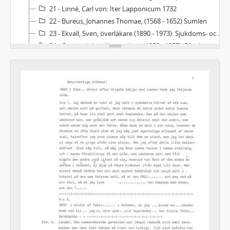
21 - Linné, Carl von: Iter Lapponicum 1732
22 - Bureus, Johannes Thomae, (1568 - 1652) Sumlen
23 - Ekvall, Sven, överläkare (1890 - 1973): Sjukdoms- och sjukvårdsförhållanden i Västerbotten...
24 - Qvigstad, Just Knut, rektor (1853 - 1957), Efterlatte papier
25 - Journal och examensprotokollsbok 1865 - 1880 för Vindelns kommun
26 - Lindahl, Israel, (1718 - 1793): Beskrivning över Umeå socken och stad 1771
27 - Fjellstedt, Peter, missionsledare (1802 - 1881), Reseberättelse från Lappland 1857
28 - Jordrannsakningsprotokoll över undersökning om ödeshemman i Bygdeå, Lövångers, Skellefteå och Umeå tingslag 1737
29 - Geometrisk Jordebook öffwer alle skattehemmans ägor i Schellefteå sockn uthi Södre Prosterij och Wästerbothn 1648
30 - Keruupiiri 21, Länsipohja E - Ö. Tornedalsfinska ord upptecknade av Inkeri Tuovinen 1929 - 1937
31 - Burman, Fale A, lektor (1758 - 1809), Concept Dagböcker...
32 - Linderholm, Emanuel, professor, (1872 - 1937): Handlingar till häxprocesserna i Sverige
33 - Acta angående trolldomsväsendet i Rättvik 1670 - 1671
34 - Rutviks byarkiv
35 - 1671 års uppmätning av Lappmarken
36 - Matrikel öfver de vid Vesterås högre allmänna läroverk intagna lärjungar för åren 1850 - 1857 och 1895 - 1914
37 - Provinsialläkares årsberättelser med bilagor avs Ytterlännäs provinsialläkardistrikt 1918, 1919
38 - Länsräkenskaper, Västerbottens län. Taxeringslängder Skellefteå socken