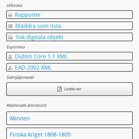
95 - Protokoll från Svenska Samernas Riksförbunds landsmöten 1950 - 1962
Utforska
96 - Kopior av konseljakter rörande samer
Rapporter
97 - RäkenskapsBok för Scholorna i Lappmarken 1847-1861
98 - Brev från Lars Levi Laestadius till professor Göran Wahlenberg, Uppsala 1807 - 1843 spridda år
Bläddra som lista
99 - Prof Göran Wahlenberg (1780 - 1851), Uppsala
Sök digitala objekt
100 - Arjeplogs tingslags häradsrätts arkiv , protokoll vid urtima ting och extra förrättningar 1803
101 - Svenska missionssällskapets arkiv (kopior)
Exportera
102 - Astrid Odstedts arkiv, Kirunaminnen
Dublin Core 1.1 XML
103 - Övertorneå tingslags häradsrätts arkiv
EAD 2002 XML
104 - 1919 års lappkommitté
105 - Södra Ångermanlands domsaga: Saköreslängder 1736-1770
Sökhjälpmedel
106 - Skellefteå landsförsamlings kyrkoarkiv: Kyrkorådsprotokoll 1831-1895
Ladda ner
107 - Krigsarkivets kart- och ritningssamling, valda delar
108 - Gävleborgs läns landskansli: Protokoll 1641-1820
109 - Topografiska kårens arkiv 1808-1811
Relaterade ämnesord
110 - Sammanställning av avskrifter från Domböcker för Nordmalings socken 1547-1803
Minnen
111 - Eddan av Snorre Sturlasson
112 - Vadstenadiariet Diarium Vadstenense
Finska kriget 1808-1809
113 - The Book of Jalãl and Jamãl