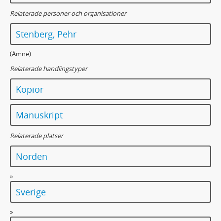
114 - Avskrifter av handlingar tillhörande Svanabyns byakista
Relaterade personer och organisationer
115 - Skellefteå fattigvårdskommittés handlingar 1894 - 1898
116 - Kustbana genom Västerbottens län, utredning 1924
Stenberg, Pehr
117 - Arvidsjaurs tingslags häradsrätts arkiv. Urval av handlingar rörande lappskatteland
118 - Förste provinsialläkarens i Västernorrlands arkiv; Barnmorskedagböcker
(Ämne)
119 - Krigshandlingar 1808-1809
Relaterade handlingstyper
120 - Umeå stad. Rådhusrätten och Magistratens arkiv; Saköreslängder
121 - Lycksele tingslags häradsrätts arkiv. Urval av handlingar rörande lappskatteland
Kopior
122 - Sävar distrikts länsmans-landsfiskalsarkiv
123 - Skellefteå landsförsamlings kyrkoarkiv: skolstyrelse- och skolrådsprotokoll
Manuskript
124 - Skellefteå sockens arkiv: skolhandlingar
125 - Register till landshövdingarnas skrivelser till Kungl. Majt.
Relaterade platser
126 - Umeå Lazarett och Kurhus : Journal 1844-1855
Norden
127 - Röstlängder och fyrktalslängder: Piteå, Skellefteå, Attmar
128 - Svenska församlingens i Paris arkiv
»
129 - Register till Leonard Bygdéns Hernösands stifts herdaminne
Sverige
130 - PM av Carl-Ivar Ståhle ang Johannes Bureus´ handskrifter i samlingen Fa på Kungliga biblioteket i Stockholm
131 - Sandåkerns Sportklubb: protokoll och tidningsklipp
»
132 - Den nordsvenska timmerdrivningsterminologin - innovationer och termspridning