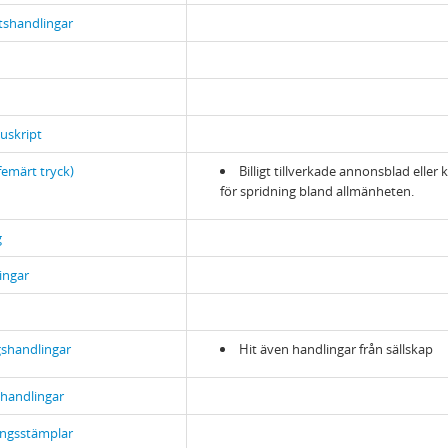
tshandlingar
uskript
femärt tryck)
Billigt tillverkade annonsblad elle
för spridning bland allmänheten.
g
ingar
shandlingar
Hit även handlingar från sällskap
handlingar
ingsstämplar