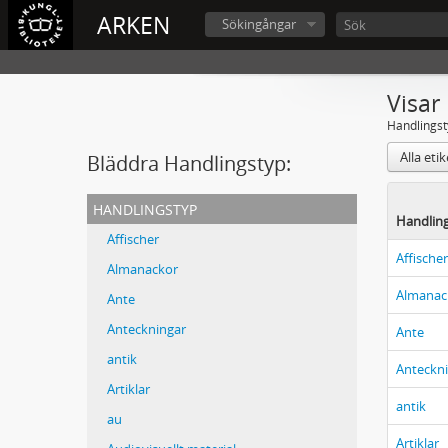
ARKEN
Sökingångar
Visar
Handlingst
Alla eti
Bläddra Handlingstyp:
handlingstyp
Handlin
Affischer
Affischer
Almanackor
Almanac
Ante
Anteckningar
Ante
antik
Anteckn
Artiklar
antik
au
Artiklar