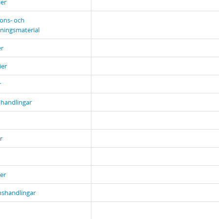
er
ions- och
ningsmaterial
er
ier
r
a handlingar
r
er
nshandlingar