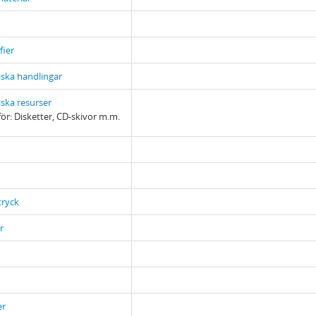
fier
ska handlingar
iska resurser
ör: Disketter, CD-skivor m.m.
tryck
r
er