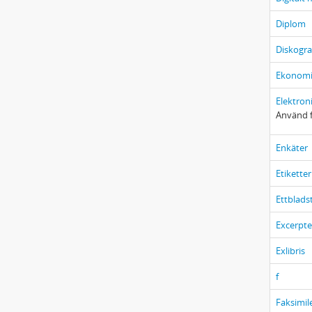
Diplom
Diskogra
Ekonomi
Elektron
Använd f
Enkäter
Etiketter
Ettblads
Excerpte
Exlibris
f
Faksimil