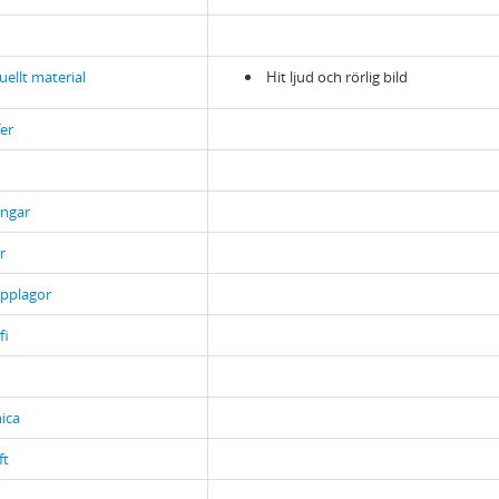
uellt material
Hit ljud och rörlig bild
er
ingar
r
upplagor
fi
ica
ft