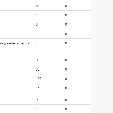
8
0
1
0
3
0
10
0
r kungörelser avsedda
1
0
33
0
30
0
100
0
143
0
9
0
1
0