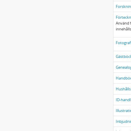
Forsknin
Förteckn
Använd f
innehåll
Fotograf
Gästböc
Genealog
Handböc
Hushåll
ID-handl
Illustrat
Inbjudni