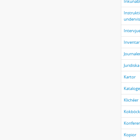
Inkunabl
Instrukt
undervis
Intervju
Inventar
Journale
Juridisk
Kartor
Kataloge
Klichéer
Kokböck
Konfere
Kopior