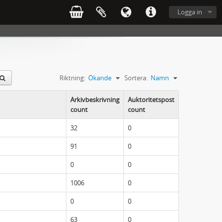
Logga in
Riktning:
Ökande
Sortera:
Namn
Arkivbeskrivning
Auktoritetspost
count
count
32
0
91
0
0
0
1006
0
0
0
63
0