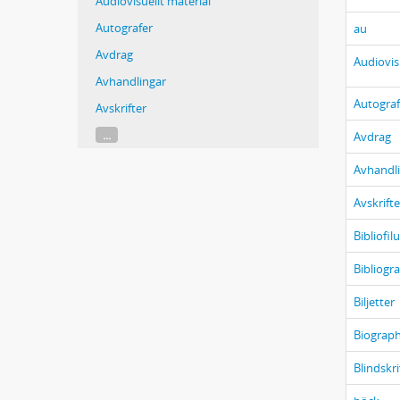
Audiovisuellt material
Autografer
au
Avdrag
Audiovis
Avhandlingar
Autograf
Avskrifter
...
Avdrag
Avhandl
Avskrifte
Bibliofil
Bibliogra
Biljetter
Biograph
Blindskri