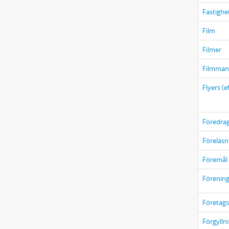
Fastighe
Film
Filmer
Filmman
Flyers (e
Föredra
Föreläsn
Föremål
Förening
Företags
Förgylln