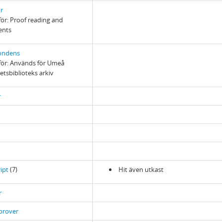
r
ör: Proof reading and
ents
ondens
ör: Används för Umeå
etsbiblioteks arkiv
r
ipt
(7)
Hit även utkast
r
prover