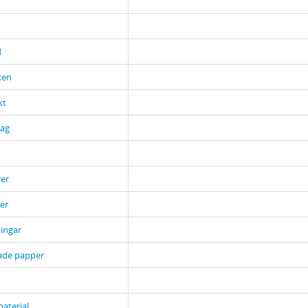
d
ken
kt
ag
er
er
ingar
ade papper
material