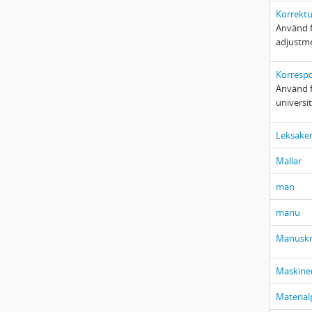
Korrektu
Använd f
adjustm
Korresp
Använd f
universit
Leksake
Mallar
man
manu
Manuskr
Maskine
Material