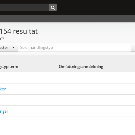
 154 resultat
yp
ketter
gstyp term
Omfattningsanmärkning
kor
ingar