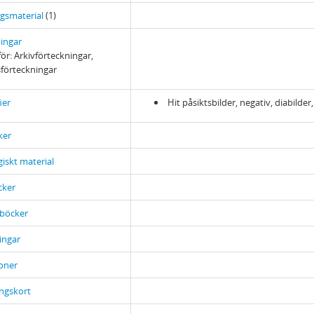
gsmaterial
(1)
ingar
ör: Arkivförteckningar,
sförteckningar
ier
Hit påsiktsbilder, negativ, diabilder,
ker
iskt material
ker
sböcker
ingar
ioner
ngskort