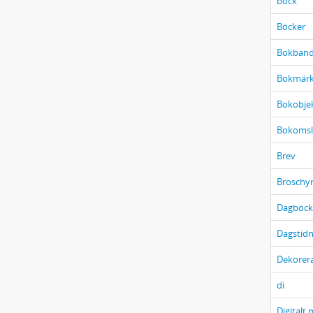
böck
Böcker
Bokban
Bokmär
Bokobje
Bokomsl
Brev
Broschyr
Dagböck
Dagstidn
Dekorer
di
Digitalt 