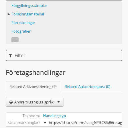
Förgyllningsstämplar
Forskningsmaterial
Förteckningar
Fotografier
...
Filter
Företagshandlingar
Related Arkivbeskrivning (9)
Related Auktoritetspost (0)
Andra tillgängliga språk
Taxonomi
Handlingstyp
Källanmärkning(ar)
https://id.kb.se/term/saogf/F%C3%B6retag