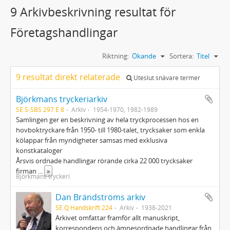
9 Arkivbeskrivning resultat för
Företagshandlingar
Riktning:
Ökande
Sortera:
Titel
9 resultat direkt relaterade
Uteslut snävare termer
Björkmans tryckeriarkiv
SE S-SBS 297 E 8
Arkiv
1954-1970, 1982-1989
Samlingen ger en beskrivning av hela tryckprocessen hos en
hovboktryckare från 1950- till 1980-talet, trycksaker som enkla
kölappar från myndigheter samsas med exklusiva
konstkataloger
Årsvis ordnade handlingar rörande cirka 22 000 trycksaker
firman
...
»
Björkmans tryckeri
Dan Brändströms arkiv
SE Q Handskrift 224
Arkiv
1938-2021
Arkivet omfattar framför allt manuskript,
korrespondens och ämnesordnade handlingar från