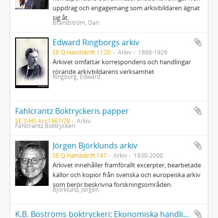
uppdrag och engagemang som arkivbildaren ägnat
sig åt.
Brändström, Dan
Edward Ringborgs arkiv
SE Q Handskrift 112D
Arkiv
1888-1929
Arkivet omfattar korrespondens och handlingar
rörande arkivbildarens verksamhet
Ringborg, Edward
Fahlcrantz Boktryckeris papper
SE S-HS Acc1967/78
Arkiv
Fahlcrantz Boktryckeri
Jörgen Björklunds arkiv
SE Q Handskrift 147
Arkiv
1830-2000
Arkivet innehåller framförallt excerpter, bearbetade
källor och kopior från svenska och europeiska arkiv
som berör beskrivna forskningsområden.
Björklund, Jörgen
K.B. Boströms boktryckeri: Ekonomiska handlingar 1898-1926