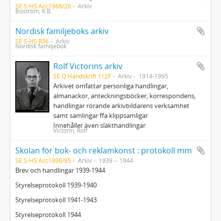
SE S-HS Acc1968/20
Arkiv
Boström, K.B.
Nordisk familjeboks arkiv
SE S-HS R36
Arkiv
Nordisk familjebok
Rolf Victorins arkiv
SE Q Handskrift 112F
Arkiv
1914-1995
Arkivet omfattar personliga handlingar,
almanackor, anteckningsböcker, korrespondens,
handlingar rörande arkivbildarens verksamhet
samt samlingar ffa klippsamligar
Innehåller även släkthandlingar
Victorin, Rolf
Skolan för bok- och reklamkonst : protokoll mm
SE S-HS Acc1996/95
Arkiv
1939 -- 1944
Brev och handlingar 1939-1944
Styrelseprotokoll 1939-1940
Styrelseprotokoll 1941-1943
Styrelseprotokoll 1944