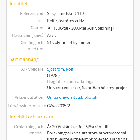
Identitet
Referenskod
SE Q Handskrift 110
Titel
Rolf Sjöströms arkiv
Datum
1700-tal - 2000-tal (Arkivbildning)
Beskrivningsnivå
Arkiv
Omfång och
51 volymer, 4 hyllmeter
medium
Sammanhang
Arkivbildare
Sjöström, Rolf
(1928-)
Biografiska anmärkningar
Universitetslektor, Saint-Barthélemy-projekt
Arkivinstitution
Umeå universitetsbibliotek
Förvärvsinformation
Gåva 2005/2
Innehåll och struktur
Omfattning och
År 2005 skänkte Rolf Sjöström till
innehåll
Forskningsarkivet sitt stora arbetsmaterial
kring Saint-Barthélemy-projektet. Här finns