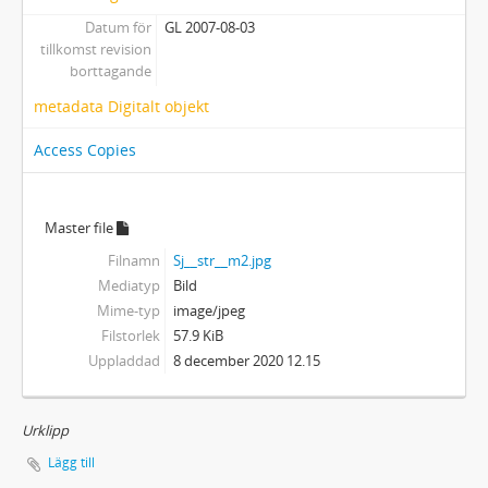
Datum för
GL 2007-08-03
tillkomst revision
borttagande
metadata Digitalt objekt
Access Copies
Master file
Filnamn
Sj__str__m2.jpg
Mediatyp
Bild
Mime-typ
image/jpeg
Filstorlek
57.9 KiB
Uppladdad
8 december 2020 12.15
Urklipp
Lägg till