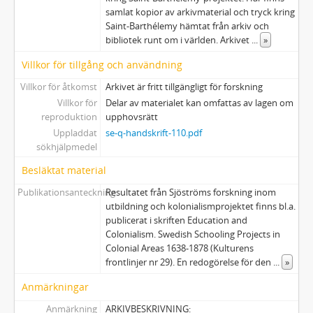
samlat kopior av arkivmaterial och tryck kring
Saint-Barthélemy hämtat från arkiv och
bibliotek runt om i världen. Arkivet
...
»
Villkor för tillgång och användning
Villkor för åtkomst
Arkivet är fritt tillgängligt för forskning
Villkor för
Delar av materialet kan omfattas av lagen om
reproduktion
upphovsrätt
Uppladdat
se-q-handskrift-110.pdf
sökhjälpmedel
Besläktat material
Publikationsanteckning
Resultatet från Sjöströms forskning inom
utbildning och kolonialismprojektet finns bl.a.
publicerat i skriften Education and
Colonialism. Swedish Schooling Projects in
Colonial Areas 1638-1878 (Kulturens
frontlinjer nr 29). En redogörelse för den
...
»
Anmärkningar
Anmärkning
ARKIVBESKRIVNING: