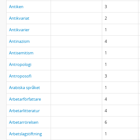
Antiken
3
Antikvariat
2
Antikvarier
1
Antinazism
4
Antisemitism
1
Antropologi
1
Antroposofi
3
Arabiska språket
1
Arbetarförfattare
4
Arbetarlitteratur
4
Arbetarrörelsen
6
Arbetslagstiftning
1