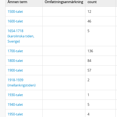
Ämnen term
Omfattningsanmärkning
count
1500-talet
12
1600-talet
46
1654-1718
5
(karolinska tiden,
Sverige)
1700-talet
136
1800-talet
84
1900-talet
57
1918-1939
2
(mellankrigstiden)
1930-talet
1
1940-talet
5
1950-talet
4