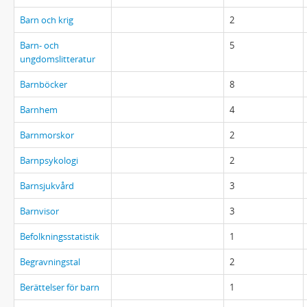
Barn och krig
2
Barn- och
5
ungdomslitteratur
Barnböcker
8
Barnhem
4
Barnmorskor
2
Barnpsykologi
2
Barnsjukvård
3
Barnvisor
3
Befolkningsstatistik
1
Begravningstal
2
Berättelser för barn
1