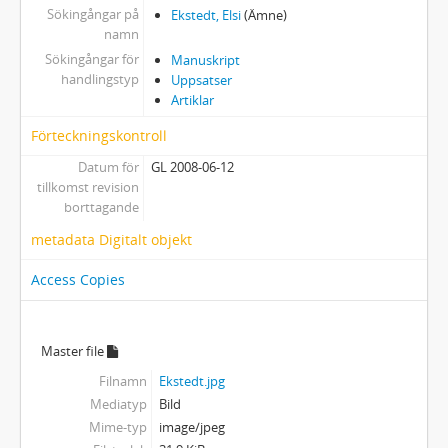
Sökingångar på
Ekstedt, Elsi
(Ämne)
namn
Sökingångar för
Manuskript
handlingstyp
Uppsatser
Artiklar
Förteckningskontroll
Datum för
GL 2008-06-12
tillkomst revision
borttagande
metadata Digitalt objekt
Access Copies
Master file
Filnamn
Ekstedt.jpg
Mediatyp
Bild
Mime-typ
image/jpeg