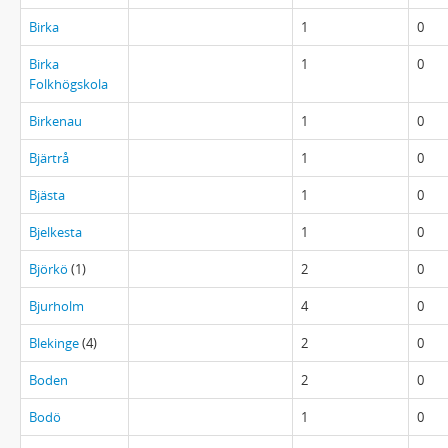
Birka
1
0
Birka
1
0
Folkhögskola
Birkenau
1
0
Bjärtrå
1
0
Bjästa
1
0
Bjelkesta
1
0
Björkö
(1)
2
0
Bjurholm
4
0
Blekinge
(4)
2
0
Boden
2
0
Bodö
1
0