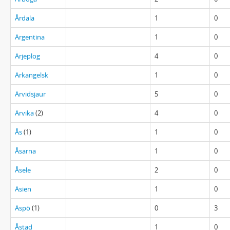
Årdala
1
0
Argentina
1
0
Arjeplog
4
0
Arkangelsk
1
0
Arvidsjaur
5
0
Arvika
(2)
4
0
Ås
(1)
1
0
Åsarna
1
0
Åsele
2
0
Asien
1
0
Aspö
(1)
0
3
Åstad
1
0