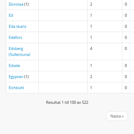
Dorotea
(1)
2
0
Ed
1
0
Eda skans
1
0
Edefors
1
0
Edsberg
4
0
(Sollentuna)
Edsele
1
0
Egypten
(1)
2
0
Eichbühl
1
0
Resultat 1 till 100 av 522
Nästa »