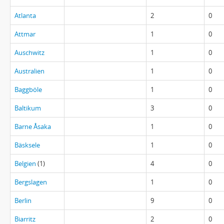
Atlanta
2
0
Attmar
1
0
Auschwitz
1
0
Australien
1
0
Baggböle
1
0
Baltikum
3
0
Barne Åsaka
1
0
Bäsksele
1
0
Belgien
(1)
4
0
Bergslagen
1
0
Berlin
9
0
Biarritz
2
0