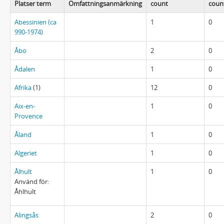
Platser term
Omfattningsanmärkning
count
coun
Abessinien (ca
1
0
990-1974)
Åbo
2
0
Ådalen
1
0
Afrika
(1)
12
0
Aix-en-
1
0
Provence
Åland
1
0
Algeriet
1
0
Ålhult
1
0
Använd för:
Åhlhult
Alingsås
2
0