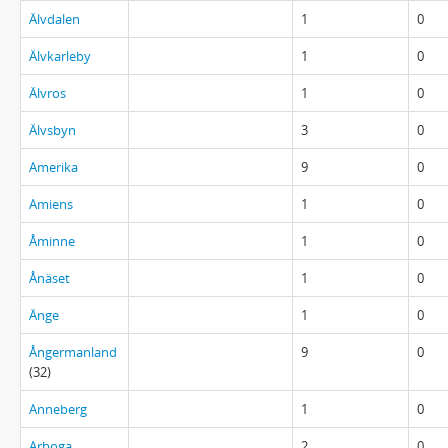
Älvdalen
1
0
Älvkarleby
1
0
Älvros
1
0
Älvsbyn
3
0
Amerika
9
0
Amiens
1
0
Åminne
1
0
Ånäset
1
0
Änge
1
0
Ångermanland
9
0
(32)
Anneberg
1
0
Arboga
2
0