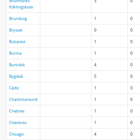
Brunnsviks
3
0
folkhögskola
Brunskog
1
0
Bryssel
0
0
Bukarest
1
0
Burma
1
0
Burträsk
4
0
Bygdeå
5
0
Cádiz
1
0
Charlottenlund
1
0
Chebrex
1
0
Chexbres
1
0
Chicago
4
0