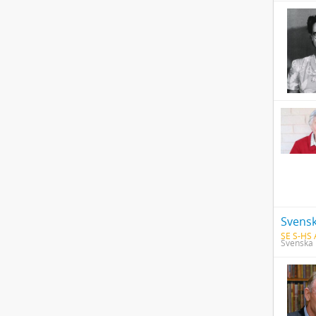
Svensk
SE S-HS
Svenska 