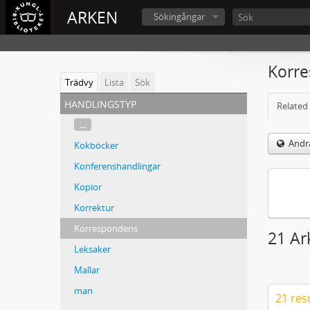
ARKEN
Sökingångar
Korr
Trädvy
Lista
Sök
handlingstyp
Related 
...
Andra
Kokböcker
Konferenshandlingar
Kopior
Korrektur
Korrespondens
21 Ar
Leksaker
Mallar
man
21 res