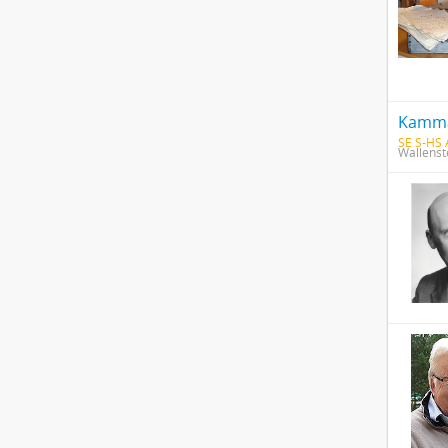
SE S-HS
Wallenste