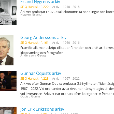
Erland Nygrens arkiv
SE Q Handskrift 220
Arkiv
1940 - 2018
Arkivet omfattar i huvudsak ekonomiska handlingar och korr
Nygren, Erland
Georg Anderssons arkiv
SE Q Handskrift 161
Arkiv
1960 - 2016
Framför allt manuskript till tal, anföranden och artiklar, kor
klippsamling och fotografier
Andersson, Georg
Gunnar Öquists arkiv
SE Q Handskrift 228
Arkiv
1967 - 2022
Arkivet efter Gunnar Öquist omfattar 3.5 hyllmeter. Tidsmässi
1967 – 2022. Vid ordnandet av arkivet har hänsyn tagits till d
vid leveransen. Arkivet har ordnats i fem kategorier. A Person
Öquist, Gunnar
Jon Erik Erikssons arkiv