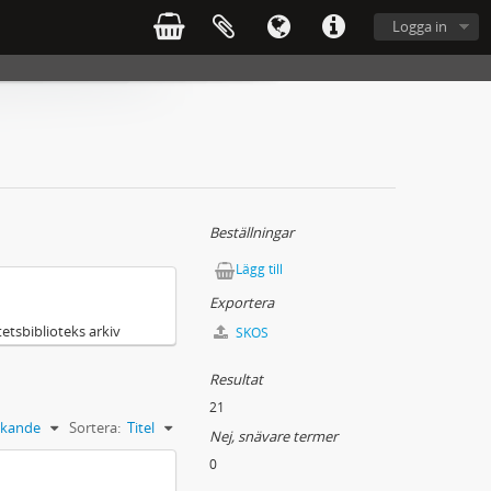
Logga in
Beställningar
Lägg till
Exportera
etsbiblioteks arkiv
SKOS
Resultat
21
kande
Sortera:
Titel
Nej, snävare termer
0