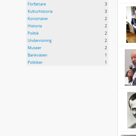
Författare
3
Kulturhistoria
3
Konstnärer
2
Historia
2
Politik
2
Undervisning
2
Museer
2
Bankväsen
1
Politiker
1