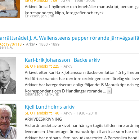
SE Q Handskrift 89
Arkiv
1906 - 2003
Arkivet är ca 1 hyllmeter och innehåller manuskript, personlig
korrespondens, klipp, fotografier och tryck.
Eriksson, Jon Erik
 Acc1970/118
Arkiv
1880 - 1899
en J. A.
Karl-Erik Johansson i Backe arkiv
SE Q Handskrift 225
Arkiv
Arkivet efter Karl-Erik Johansson i Backe omfattar 1.5 hyllmeter
Vid förtecknandet har den inre ordningen som förelåg vid lever
Arkivet har kategoriserats enligt följande: B Manuskript och eg
Korrespondens och D Handlingar rörande
...
»
Johansson, Karl-Erik
Kjell Lundholms arkiv
SE Q Handskrift 146
Arkiv
1930 - 2010
ARKIVBESKRIVNING
Vid ordnandet av arkivet har hänsyn tagits till den inre ordni
leveransen. Undantaget är manuskript till artiklar som har ordn
Arkivet har ordnats i fem huvudkategorier. A Personliga handl