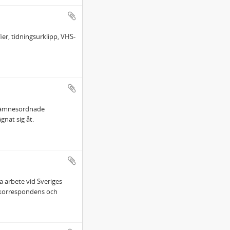
ier, tidningsurklipp, VHS-
h ämnesordnade
nat sig åt.
ga arbete vid Sveriges
, korrespondens och