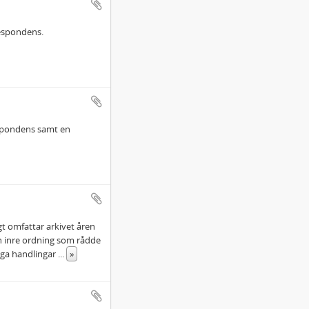
espondens.
respondens samt en
gt omfattar arkivet åren
en inre ordning som rådde
liga handlingar
...
»