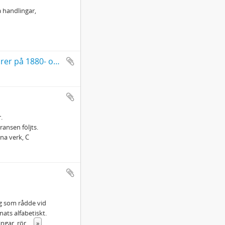
a handlingar,
Kammarrättsrådet J. A. Wallensteens papper rörande järnvägsaffärer på 1880- och 1890-talen
.
ansen följts.
na verk, C
ng som rådde vid
ats alfabetiskt.
ingar, rör
...
»