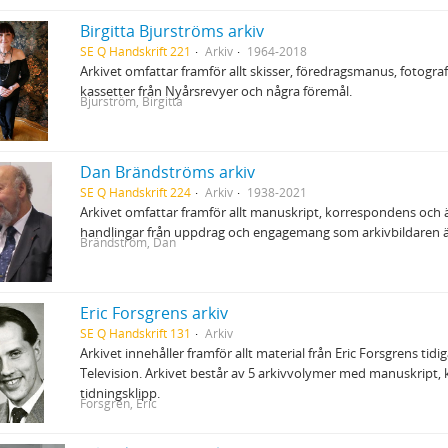
Birgitta Bjurströms arkiv
SE Q Handskrift 221
Arkiv
1964-2018
Arkivet omfattar framför allt skisser, föredragsmanus, fotograf
kassetter från Nyårsrevyer och några föremål.
Bjurström, Birgitta
Dan Brändströms arkiv
SE Q Handskrift 224
Arkiv
1938-2021
Arkivet omfattar framför allt manuskript, korrespondens oc
handlingar från uppdrag och engagemang som arkivbildaren äg
Brändström, Dan
Eric Forsgrens arkiv
SE Q Handskrift 131
Arkiv
Arkivet innehåller framför allt material från Eric Forsgrens tidi
Television. Arkivet består av 5 arkivvolymer med manuskript
tidningsklipp.
Forsgren, Eric