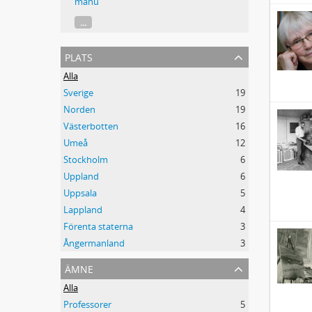
manu
...
plats
Alla
Sverige
19
Norden
19
Västerbotten
16
Umeå
12
Stockholm
6
Uppland
6
Uppsala
5
Lappland
4
Förenta staterna
3
Ångermanland
3
ämne
Alla
Professorer
5