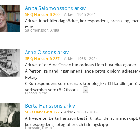
Anita Salomonssons arkiv
SE Q Handskrift 200
Arkiv
1945-2021
Arkivet innehåller dagböcker, korrespondens, pressklipp, man
m.m.
Salomonsson, Anita
Arne Olssons arkiv
SE Q Handskrift 237
Arkiv
1938 - 2024
Arkivet efter Arne Olsson har ordnats i fem huvudkategorier.
A Personliga handlingar innehållande betyg, diplom, adresse
Rotary.
C Korrespondens som ordnats kronologiskt. D Handlingar rör
verksamhet som rör Olssons
...
»
Olsson, Arne
Berta Hanssons arkiv
SE Q Handskrift 222
Arkiv
1880 - 2018
Arkivet efter Berta Hansson består till stor del av manuskript, 
korrespondens, fotografier och tidningsklipp.
Hansson, Berta