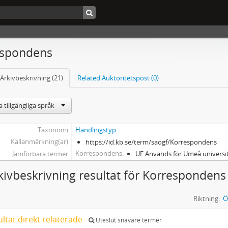
espondens
Arkivbeskrivning (21)
Related Auktoritetspost (0)
 tillgängliga språk
Taxonomi
Handlingstyp
Källanmärkning(ar)
https://id.kb.se/term/saogf/Korrespondens
Korrespondens
Jämförbara termer
UF Används för Umeå universit
kivbeskrivning resultat för Korrespondens
Riktning:
Ö
ultat direkt relaterade
Uteslut snävare termer