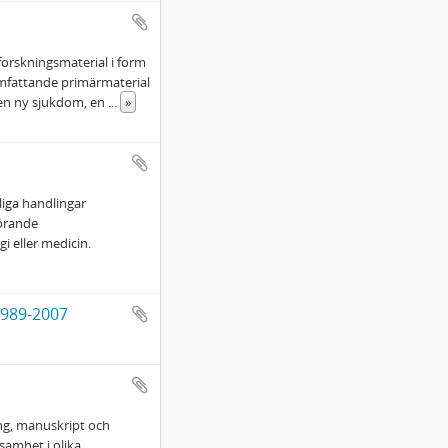
forskningsmaterial i form
omfattande primärmaterial
 en ny sjukdom, en
...
»
liga handlingar
rörande
i eller medicin.
1989-2007
ing, manuskript och
samhet i olika