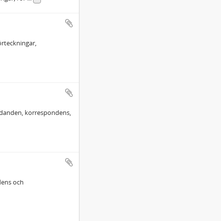
örteckningar,
rädanden, korrespondens,
dens och