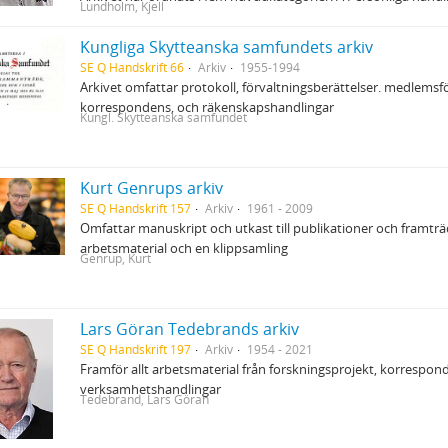
Lundholm, Kjell
Kungliga Skytteanska samfundets arkiv
SE Q Handskrift 66
Arkiv
1955-1994
Arkivet omfattar protokoll, förvaltningsberättelser. medlemsf
korrespondens, och räkenskapshandlingar
Kungl. Skytteanska samfundet
Kurt Genrups arkiv
SE Q Handskrift 157
Arkiv
1961 - 2009
Omfattar manuskript och utkast till publikationer och framt
arbetsmaterial och en klippsamling
Genrup, Kurt
Lars Göran Tedebrands arkiv
SE Q Handskrift 197
Arkiv
1954 - 2021
Framför allt arbetsmaterial från forskningsprojekt, korrespon
verksamhetshandlingar
Tedebrand, Lars Göran