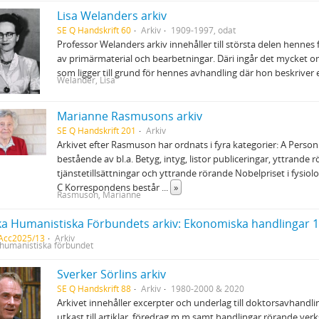
Lisa Welanders arkiv
SE Q Handskrift 60
Arkiv
1909-1997, odat
Professor Welanders arkiv innehåller till största delen hennes 
av primärmaterial och bearbetningar. Däri ingår det mycket 
som ligger till grund för hennes avhandling där hon beskriver
Welander, Lisa
Marianne Rasmusons arkiv
SE Q Handskrift 201
Arkiv
Arkivet efter Rasmuson har ordnats i fyra kategorier: A Person
bestående av bl.a. Betyg, intyg, listor publiceringar, yttrande 
tjänstetillsättningar och yttrande rörande Nobelpriset i fysiolog
C Korrespondens består
...
»
Rasmuson, Marianne
a Humanistiska Förbundets arkiv: Ekonomiska handlingar 
 Acc2025/13
Arkiv
humanistiska förbundet
Sverker Sörlins arkiv
SE Q Handskrift 88
Arkiv
1980-2000 & 2020
Arkivet innehåller excerpter och underlag till doktorsavhandl
utkast till artiklar, föredrag m m samt handlingar rörande verk