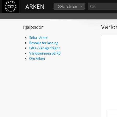
ARKEN
Sökingångar
Värld
Hjälpsidor
Söka i Arken
Beställa för läsning
FAQ - Vanliga frågor
Världsminnen på KB
Om Arken