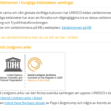
ldsminnen i Kungliga bibliotekets samlingar
tt värna om vårt globala skriftliga kulturarv har UNESCO bildat världsmi
iga biblioteket har äran att förvalta och tillgängliggöra tre av dessa värld
ng och Tryckfrihetsförordningen.
mer om världsminnena på KB:s webbplats:
Världsminnen på KB
 av världsminnena kan du ta del av här i Arken:
rid Lindgrens arkiv
d Lindgrens arkiv var den första svenska samlingen att upptas i UNESCO:s li
ll Astrid Lindrens arkiv i Arken
ven
Ingrid Vang Nymans skisser
av Pippi Långstrump och några av Astrids andr