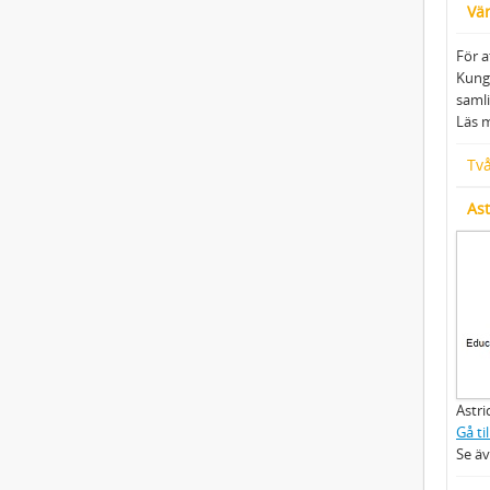
Vär
För a
Kungl
samli
Läs 
Två
Ast
Astri
Gå ti
Se ä