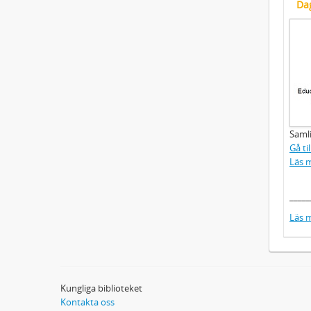
Da
Samli
Gå ti
Läs 
_____
Läs 
Kungliga biblioteket
Kontakta oss