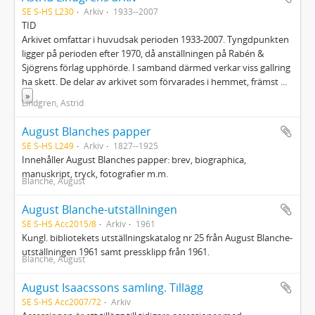
SE S-HS L230
Arkiv
1933--2007
TID
Arkivet omfattar i huvudsak perioden 1933-2007. Tyngdpunkten
ligger på perioden efter 1970, då anställningen på Rabén &
Sjögrens förlag upphörde. I samband därmed verkar viss gallring
ha skett. De delar av arkivet som förvarades i hemmet, främst
...
»
Lindgren, Astrid
August Blanches papper
SE S-HS L249
Arkiv
1827--1925
Innehåller August Blanches papper: brev, biographica,
manuskript, tryck, fotografier m.m.
Blanche, August
August Blanche-utställningen
SE S-HS Acc2015/8
Arkiv
1961
Kungl. bibliotekets utställningskatalog nr 25 från August Blanche-
utställningen 1961 samt pressklipp från 1961.
Blanche, August
August Isaacssons samling. Tillägg
SE S-HS Acc2007/72
Arkiv