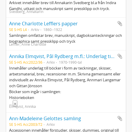
Arkivet innehåller brev till Annakarin Svedberg bl.a från Indira
Gandhi, utkast och manuskript samt pressklipp och tryck.
Svedberg, Annakarin
Anne Charlotte Lefflers papper
SE S-HS L4
Arkiv
1860--1922
Samlingen omfattar brev, manuskript, dagboksanteckningar och
biographica samt pressklipp och tryck
Leffler, Anne Charlotte
Annika Elmqvist, Pål Rydberg m.fl.: Underlag till flera böcker
SE S-HS Acc2022/36
Arkiv
1970-1990-tal
Innehåller underlag till böcker i form av teckningar, skisser,
arbetsmaterial, brev, recensioner m.m. Skrivna gemensamt eller
individuellt av Annika Elmqvist, Pål Rydberg, Annmari Langemar
och Gittan Jönsson
Böcker som ingår i samlingen:
Historieboken
...
»
Elmqvist, Annika
Ann-Madeleine Gelottes samling
SE S-HS Acc2003/72
Arkiv
Accessionen innehåller förstudier, skisser, dummies, original till