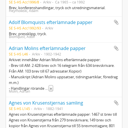
SE S-HS Acc1996/8
Arkiv
Ca 1965 -- ca 1992
Brev, konferenshandlingar, tryck och utredningsmaterial.
Heymowski, Adam
Adolf Blomquists efterlämnade papper
SE S-HS Acc1992/93
Arkiv
Brev, pressklipp, tryck.
Blomquist, Adolf
Adrian Molins efterlämnade papper
SE S-HS L46
Arkiv
1902-1942
Arkivet innehåller Adrian Molins efterlämnade papper:
- Brev till AM: 2 428 brev och 16 telegram från 634 brevskrivare.
Från AM: 103 brev till 67 adressater.Kopior)
- Manuskript (Adrian Molins uppsatser, tidningsartiklar, föredrag
m.m.)
- Handlingar rörande
...
»
Molin, Adrian
Agnes von Krusenstjernas samling
SE S-HS L145
Arkiv
1882-1941
Agnes von Krusenstjernas efterlämnade papper: 1467 st brev till
Agnes von Krusenstjerna från 279 brevskrivare; 149 brev och
kopior från Agnes von Krusenstjerna till 55 brevmottagare; 801