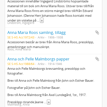
Accessionen innehåller Ingegerd Lindströms hopsamlade
material till sin bok om Anna Maria Roos. Utöver brev till/från
Anna Maria Roos finns en större mängd brev till/från Edvard
Johansson. (Denne Herr Johansson hade Roos kontakt med
under sin vistelse på
...
»
Lindström, Ingegerd
Anna Maria Roos samling, tillägg
SE S-HS Acc1972/43
Arkiv
1906--1938
Accessionen består av brev från Anna Maria Roos, pressklipp,
anteckningar och manuskript.
Roos, Anna Maria
Anna och Pelle Malmborgs papper
SE S-HS Acc1988/64
Arkiv
1914-1946
Anna och Pelle Malmborgs brevsamling, pressklipp och
fotografier.
Brev till Anna och Pelle Malmborg från John och Esther Bauer.
Fotografier på John och Esther Bauer.
Brev till Anna Malmborg från Axel Lundegård, 1st., 1917.
Pressklipp rörande Jeanie
...
»
Malmborg, Anna