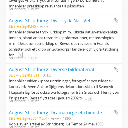
(Sveriges Anor)/ Tryck ur Aftontidningen./ Dyrbarheter!".
Innehåller pressklipp relevanta till påskriften
Strindberg, August
August Strindberg: Div. Tryck. Nat. Vet.
SE S-HS SgNM45
Arkiv
Innehåller diverse tryck, urklipp m.m. i skilda naturvetenskapliga
ämnen, bland annat rörande klippformationer, meteorologica
m.m. Dessutom ett urklipp ur Revue des revues om Francis
Schlatter och ett klipp ur Göteborgs Handels- och Sjöfartstidning
för
...
»
Strindberg, August
August Strindberg: Diverse bildmaterial
SE S-HS SgNM_E11
Arkiv
Innehåller bilder klippta ur tidningar, fotografier och bilder av
konstverk. Även Arthur Sjögrens dekorationsskiss till Svanevit
I kapseln låg förut också två fotografier från Greta och Henry von
Philps hem. Dessa flyttades i januari 2002 till
...
»
Strindberg, August
August Strindberg: Dramaturge et chimiste
SE S-HS SgKB2004/12pf
Arkiv
1895
Kopia av en artikel av Strindberg i Le Temps 24 maj 1895
Strindberg, August