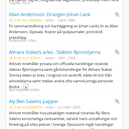
Tegnér, Alice
Allan Andersson: Drängen Johan Länk
SE S-HS Acc1985/84
Arkiv
1969-1986
En sammanställning och kartläggning av Johan Länks liv av Allan
Andersson, Uppsala. Kopior på sjukjournaler, protokoll,
pressklipp
Andersson, Allan
Almare Stäkets arkiv : Släkten Björnstjerna
SE S-HS Acc1970/41
Arkiv
1691--1950
Arkivet innehåller privata och officiella handlingar rörande
släkten Björnstjerna samt gårdshandlingar för Almare Stäket.
Största delen är brev, i original och avskrift, både till och från
arkivbildarna samt mellan andra ofta namnkunniga personer.
Andra
...
»
Björnstjerna (släkt)
Aly Ben Salems papper
SE S-HS Acc2009/70
Arkiv
ca 1939--2005
Arkivet innehåller huvudsakligen material rörande Aly Bens
Salems konstnärliga verksamhet, särskilt hans utställningar och
föredrag på olika platser i Sverige. Dessutom ingår handlingar