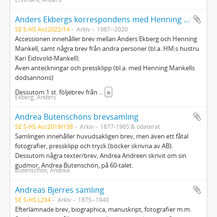
Anders Ekbergs korrespondens med Henning Mankell
SE S-HS Acc2022/14
Arkiv
1987--2020
Accessionen innehåller brev mellan Anders Ekberg och Henning
Mankell, samt några brev från andra personer (bl.a. HM:s hustru
Kari Eidsvold-Mankell).
Även anteckningar och pressklipp (bl.a. med Henning Mankells
dödsannons)
Dessutom 1 st. följebrev från
...
»
Ekberg, Anders
Andrea Butenschöns brevsamling
SE S-HS Acc2019/138
Arkiv
1877-1965 & odaterat
Samlingen innehåller huvudsakligen brev, men även ett fåtal
fotografier, pressklipp och tryck (böcker skrivna av AB).
Dessutom några texter/brev, Andrea Andreen skrivit om sin
gudmor, Andrea Butenschön, på 60-talet.
Butenschön, Andrea
Andreas Bjerres samling
SE S-HS L234
Arkiv
1875--1940
Efterlämnade brev, biographica, manuskript, fotografier m.m.