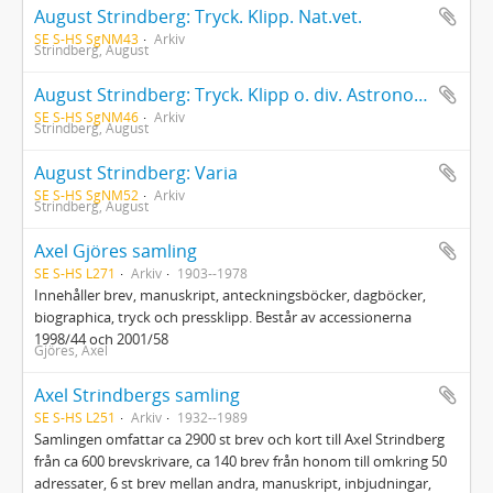
August Strindberg: Tryck. Klipp. Nat.vet.
SE S-HS SgNM43
Arkiv
Strindberg, August
August Strindberg: Tryck. Klipp o. div. Astronomi bla.
SE S-HS SgNM46
Arkiv
Strindberg, August
August Strindberg: Varia
SE S-HS SgNM52
Arkiv
Strindberg, August
Axel Gjöres samling
SE S-HS L271
Arkiv
1903--1978
Innehåller brev, manuskript, anteckningsböcker, dagböcker,
biographica, tryck och pressklipp. Består av accessionerna
1998/44 och 2001/58
Gjöres, Axel
Axel Strindbergs samling
SE S-HS L251
Arkiv
1932--1989
Samlingen omfattar ca 2900 st brev och kort till Axel Strindberg
från ca 600 brevskrivare, ca 140 brev från honom till omkring 50
adressater, 6 st brev mellan andra, manuskript, inbjudningar,