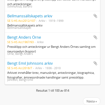
och anteckningar.
Svinhufvud, Barbro
Bellmanssällskapets arkiv
SE S-HS Acc2012/107
Arkiv
1919--1999
Bellmanssällskapets arkiv
Bellmansällskapet
Bengt Anders Örne
SE S-HS Acc1967/93
Arkiv
Pressklipp och anteckningar ur Bengt Anders Örnes samling om
neurosedyn (kopior)
Örne, Bengt Anders
Bengt Emil Johnsons arkiv
SE S-HS Acc2018/7
Arkiv
1936 - 2010
Arkivet innehåller brev, manuskript, anteckningar, biographica,
fotografier, ämnesordnade handlingar samt pressklipp.
Johnson, Bengt Emil
Resultat 1 till 100 av 814
Nästa »