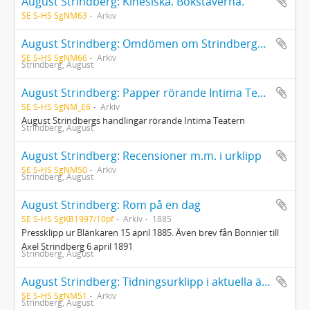
August Strindberg: Kinesiska. Bokstäverna.
SE S-HS SgNM63
Arkiv
August Strindberg: Omdömen om Strindbergs dramer
SE S-HS SgNM66
Arkiv
Strindberg, August
August Strindberg: Papper rörande Intima Teatern
SE S-HS SgNM_E6
Arkiv
August Strindbergs handlingar rörande Intima Teatern
Strindberg, August
August Strindberg: Recensioner m.m. i urklipp
SE S-HS SgNM50
Arkiv
Strindberg, August
August Strindberg: Rom på en dag
SE S-HS SgKB1997/10pf
Arkiv
1885
Pressklipp ur Blänkaren 15 april 1885. Även brev fån Bonnier till
Axel Strindberg 6 april 1891
Strindberg, August
August Strindberg: Tidningsurklipp i aktuella ämnen
SE S-HS SgNM51
Arkiv
Strindberg, August