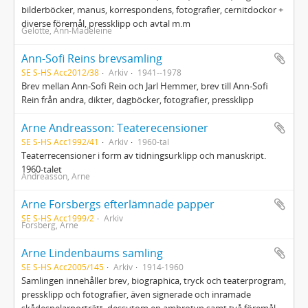
bilderböcker, manus, korrespondens, fotografier, cernitdockor +
diverse föremål, pressklipp och avtal m.m
Gelotte, Ann-Madeleine
Ann-Sofi Reins brevsamling
SE S-HS Acc2012/38
Arkiv
1941--1978
Brev mellan Ann-Sofi Rein och Jarl Hemmer, brev till Ann-Sofi
Rein från andra, dikter, dagböcker, fotografier, pressklipp
Arne Andreasson: Teaterecensioner
SE S-HS Acc1992/41
Arkiv
1960-tal
Teaterrecensioner i form av tidningsurklipp och manuskript.
1960-talet
Andreasson, Arne
Arne Forsbergs efterlämnade papper
SE S-HS Acc1999/2
Arkiv
Forsberg, Arne
Arne Lindenbaums samling
SE S-HS Acc2005/145
Arkiv
1914-1960
Samlingen innehåller brev, biographica, tryck och teaterprogram,
pressklipp och fotografier, även signerade och inramade