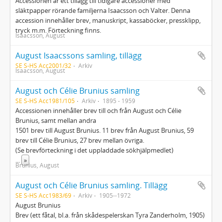
Accessionen är ett tillägg till tidigare accessioner med
släktpapper rörande familjerna Isaacsson och Valter. Denna
accession innehåller brev, manuskript, kassaböcker, pressklipp,
tryck m.m. Förteckning finns.
Isaacsson, August
August Isaacssons samling, tillägg
SE S-HS Acc2001/32
Arkiv
Isaacsson, August
August och Célie Brunius samling
SE S-HS Acc1981/105
Arkiv
1895 - 1959
Accessionen innehåller brev till och från August och Célie
Brunius, samt mellan andra
1501 brev till August Brunius. 11 brev från August Brunius, 59
brev till Célie Brunius, 27 brev mellan övriga.
(Se brevförteckning i det uppladdade sökhjälpmedlet)
...
»
Brunius, August
August och Célie Brunius samling. Tillägg
SE S-HS Acc1983/69
Arkiv
1905--1972
August Brunius
Brev (ett fåtal, bl.a. från skådespelerskan Tyra Zanderholm, 1905)