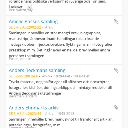
rörande hans politiska verksamhet i Sverige och Tunisien.
I arkivet
...
»
Ben Salem, Aly
Amelie Posses samling
SE S-HS Acc2002/32
Arkiv
Samlingen innehåller en stor mängd brev, biographica,
manuskript, ämnesordnade handlingar (bl.a. rörande
Tisdagsklubben, Tjeckoslovakien, flyktingar m.m.), fotografier,
pressklipp m.m. Det ingår även en hel del brev mellan andra
personer i samlingen.
Posse, Amelie
Anders Beckmans samling
SE S-SBS 288 Be 6
Arkiv
1920-talet - 1960-talet
Tryckt material, originalförlagor till affischer och broschyrer,
fotografier, klichéer, tidningsurklipp och miniatyrmodeller till
Anders Beckmans utställningar
Beckman, Anders
Anders Ehnmarks arkiv
SE S-HS Acc2023/44
Arkiv
1943-2018
Samlingen innehåller brev, manuskript till framför allt artiklar,
anteckningar, fotografier, m.m.
Ehnmark, Anders