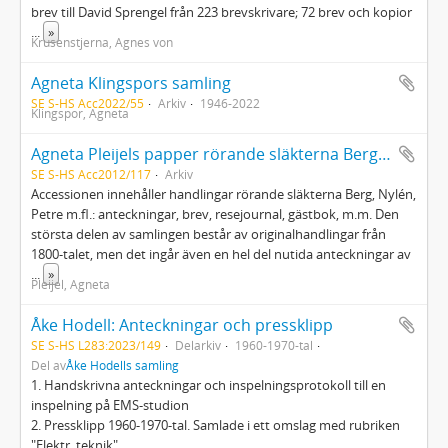
brev till David Sprengel från 223 brevskrivare; 72 brev och kopior
...
»
Krusenstjerna, Agnes von
Agneta Klingspors samling
SE S-HS Acc2022/55
Arkiv
1946-2022
Klingspor, Agneta
Agneta Pleijels papper rörande släkterna Berg, Nylén, Petre m.fl.
SE S-HS Acc2012/117
Arkiv
Accessionen innehåller handlingar rörande släkterna Berg, Nylén,
Petre m.fl.: anteckningar, brev, resejournal, gästbok, m.m. Den
största delen av samlingen består av originalhandlingar från
1800-talet, men det ingår även en hel del nutida anteckningar av
...
»
Pleijel, Agneta
Åke Hodell: Anteckningar och pressklipp
SE S-HS L283:2023/149
Delarkiv
1960-1970-tal
Del av
Åke Hodells samling
1. Handskrivna anteckningar och inspelningsprotokoll till en
inspelning på EMS-studion
2. Pressklipp 1960-1970-tal. Samlade i ett omslag med rubriken
"Elektr. teknik"