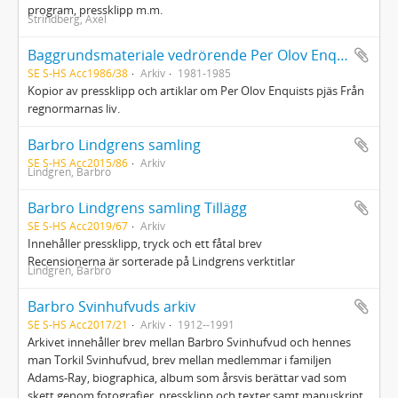
program, pressklipp m.m.
Strindberg, Axel
Baggrundsmateriale vedrörende Per Olov Enquists skuespil "Fra regnormenes liv"
SE S-HS Acc1986/38
Arkiv
1981-1985
Kopior av pressklipp och artiklar om Per Olov Enquists pjäs Från
regnormarnas liv.
Barbro Lindgrens samling
SE S-HS Acc2015/86
Arkiv
Lindgren, Barbro
Barbro Lindgrens samling Tillägg
SE S-HS Acc2019/67
Arkiv
Innehåller pressklipp, tryck och ett fåtal brev
Recensionerna är sorterade på Lindgrens verktitlar
Lindgren, Barbro
Barbro Svinhufvuds arkiv
SE S-HS Acc2017/21
Arkiv
1912--1991
Arkivet innehåller brev mellan Barbro Svinhufvud och hennes
man Torkil Svinhufvud, brev mellan medlemmar i familjen
Adams-Ray, biographica, album som årsvis berättar vad som
skett genom fotografier, pressklipp och texter samt manuskript