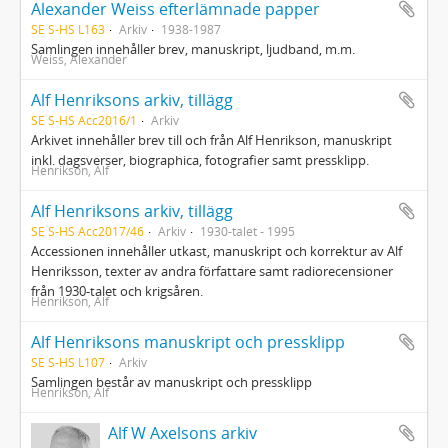
Alexander Weiss efterlämnade papper
SE S-HS L163
Arkiv
1938-1987
Samlingen innehåller brev, manuskript, ljudband, m.m.
Weiss, Alexander
Alf Henriksons arkiv, tillägg
SE S-HS Acc2016/1
Arkiv
Arkivet innehåller brev till och från Alf Henrikson, manuskript
inkl. dagsverser, biographica, fotografier samt pressklipp.
Henrikson, Alf
Alf Henriksons arkiv, tillägg
SE S-HS Acc2017/46
Arkiv
1930-talet - 1995
Accessionen innehåller utkast, manuskript och korrektur av Alf
Henriksson, texter av andra författare samt radiorecensioner
från 1930-talet och krigsåren.
Henrikson, Alf
Alf Henriksons manuskript och pressklipp
SE S-HS L107
Arkiv
Samlingen består av manuskript och pressklipp
Henrikson, Alf
Alf W Axelsons arkiv