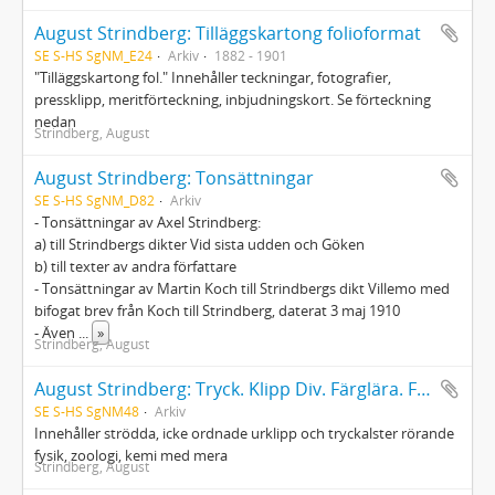
August Strindberg: Tilläggskartong folioformat
SE S-HS SgNM_E24
Arkiv
1882 - 1901
"Tilläggskartong fol." Innehåller teckningar, fotografier,
pressklipp, meritförteckning, inbjudningskort. Se förteckning
nedan
Strindberg, August
August Strindberg: Tonsättningar
SE S-HS SgNM_D82
Arkiv
- Tonsättningar av Axel Strindberg:
a) till Strindbergs dikter Vid sista udden och Göken
b) till texter av andra författare
- Tonsättningar av Martin Koch till Strindbergs dikt Villemo med
bifogat brev från Koch till Strindberg, daterat 3 maj 1910
- Även
...
»
Strindberg, August
August Strindberg: Tryck. Klipp Div. Färglära. Fys.
SE S-HS SgNM48
Arkiv
Innehåller strödda, icke ordnade urklipp och tryckalster rörande
fysik, zoologi, kemi med mera
Strindberg, August