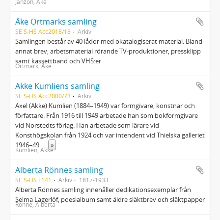
Janzon, Åke
Åke Ortmarks samling
SE S-HS Acc2018/18
Arkiv
Samlingen består av 40 lådor med okatalogiserat material. Bland
annat brev, arbetsmaterial rörande TV-produktioner, pressklipp
samt kassettband och VHS:er
Ortmark, Åke
Akke Kumliens samling
SE S-HS Acc2000/73
Arkiv
Axel (Akke) Kumlien (1884–1949) var formgivare, konstnär och
författare. Från 1916 till 1949 arbetade han som bokformgivare
vid Norstedts förlag. Han arbetade som lärare vid
Konsthögskolan från 1924 och var intendent vid Thielska galleriet
1946–49.
...
»
Kumlien, Akke
Alberta Rönnes samling
SE S-HS L141
Arkiv
1817-1933
Alberta Rönnes samling innehåller dedikationsexemplar från
Selma Lagerlöf, poesialbum samt äldre släktbrev och släktpapper
Rönne, Alberta