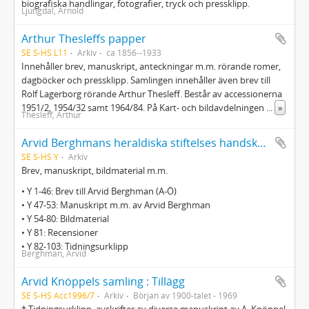
biografiska handlingar, fotografier, tryck och pressklipp.
Ljungdal, Arnold
Arthur Thesleffs papper
SE S-HS L11
Arkiv
ca 1856--1933
Innehåller brev, manuskript, anteckningar m.m. rörande romer,
dagböcker och pressklipp. Samlingen innehåller även brev till
Rolf Lagerborg rörande Arthur Thesleff. Består av accessionerna
1951/2, 1954/32 samt 1964/84. På Kart- och bildavdelningen
...
»
Thesleff, Arthur
Arvid Berghmans heraldiska stiftelses handskriftssamling
SE S-HS Y
Arkiv
Brev, manuskript, bildmaterial m.m.
• Y 1-46: Brev till Arvid Berghman (A-Ö)
• Y 47-53: Manuskript m.m. av Arvid Berghman
• Y 54-80: Bildmaterial
• Y 81: Recensioner
• Y 82-103: Tidningsurklipp
Berghman, Arvid
Arvid Knöppels samling : Tillägg
SE S-HS Acc1996/7
Arkiv
Början av 1900-talet - 1969