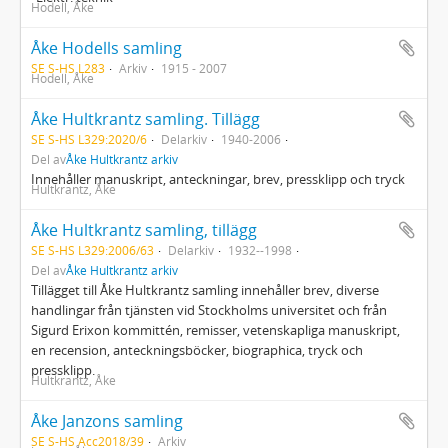
Hodell, Åke
Åke Hodells samling
SE S-HS L283
Arkiv
1915 - 2007
Hodell, Åke
Åke Hultkrantz samling. Tillägg
SE S-HS L329:2020/6
Delarkiv
1940-2006
Del av
Åke Hultkrantz arkiv
Innehåller manuskript, anteckningar, brev, pressklipp och tryck
Hultkrantz, Åke
Åke Hultkrantz samling, tillägg
SE S-HS L329:2006/63
Delarkiv
1932--1998
Del av
Åke Hultkrantz arkiv
Tillägget till Åke Hultkrantz samling innehåller brev, diverse
handlingar från tjänsten vid Stockholms universitet och från
Sigurd Erixon kommittén, remisser, vetenskapliga manuskript,
en recension, anteckningsböcker, biographica, tryck och
pressklipp.
Hultkrantz, Åke
Åke Janzons samling
SE S-HS Acc2018/39
Arkiv