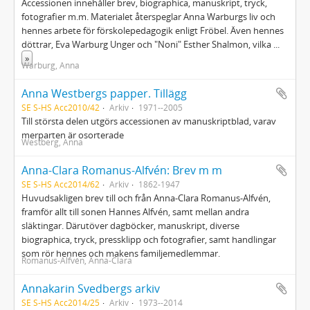
Accessionen innehåller brev, biographica, manuskript, tryck,
fotografier m.m. Materialet återspeglar Anna Warburgs liv och
hennes arbete för förskolepedagogik enligt Fröbel. Även hennes
döttrar, Eva Warburg Unger och "Noni" Esther Shalmon, vilka
...
»
Warburg, Anna
Anna Westbergs papper. Tillägg
SE S-HS Acc2010/42
Arkiv
1971--2005
Till största delen utgörs accessionen av manuskriptblad, varav
merparten är osorterade
Westberg, Anna
Anna-Clara Romanus-Alfvén: Brev m m
SE S-HS Acc2014/62
Arkiv
1862-1947
Huvudsakligen brev till och från Anna-Clara Romanus-Alfvén,
framför allt till sonen Hannes Alfvén, samt mellan andra
släktingar. Därutöver dagböcker, manuskript, diverse
biographica, tryck, pressklipp och fotografier, samt handlingar
som rör hennes och makens familjemedlemmar.
Romanus-Alfvén, Anna-Clara
Annakarin Svedbergs arkiv
SE S-HS Acc2014/25
Arkiv
1973--2014