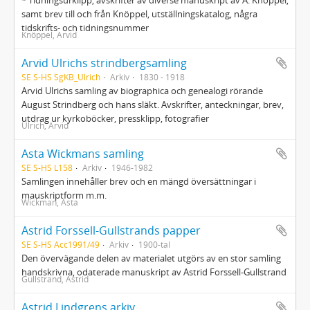
* Tidningsurklipp, avskrifter av diverse manuskript av A. Knöppel,
samt brev till och från Knöppel, utställningskatalog, några
tidskrifts- och tidningsnummer
Knöppel, Arvid
Arvid Ulrichs strindbergsamling
SE S-HS SgKB_Ulrich
Arkiv
1830 - 1918
Arvid Ulrichs samling av biographica och genealogi rörande
August Strindberg och hans släkt. Avskrifter, anteckningar, brev,
utdrag ur kyrkoböcker, pressklipp, fotografier
Ulrich, Arvid
Asta Wickmans samling
SE S-HS L158
Arkiv
1946-1982
Samlingen innehåller brev och en mängd översättningar i
mauskriptform m.m.
Wickman, Asta
Astrid Forssell-Gullstrands papper
SE S-HS Acc1991/49
Arkiv
1900-tal
Den övervägande delen av materialet utgörs av en stor samling
handskrivna, odaterade manuskript av Astrid Forssell-Gullstrand
Gullstrand, Astrid
Astrid Lindgrens arkiv