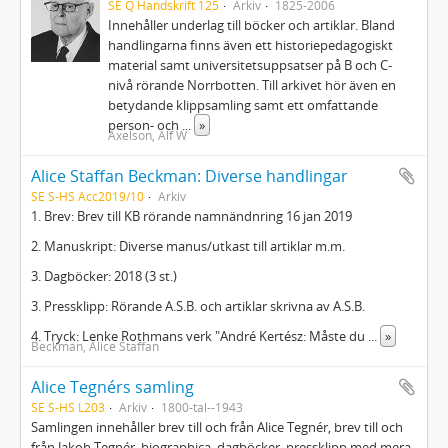
SE Q Handskrift 125
Arkiv
1825-2006
Innehåller underlag till böcker och artiklar. Bland
handlingarna finns även ett historiepedagogiskt
material samt universitetsuppsatser på B och C-
nivå rörande Norrbotten. Till arkivet hör även en
betydande klippsamling samt ett omfattande
person- och
...
»
Axelson, Alf W
Alice Staffan Beckman: Diverse handlingar
SE S-HS Acc2019/10
Arkiv
1. Brev: Brev till KB rörande namnändnring 16 jan 2019
2. Manuskript: Diverse manus/utkast till artiklar m.m.
3. Dagböcker: 2018 (3 st.)
3. Pressklipp: Rörande A.S.B. och artiklar skrivna av A.S.B.
4. Tryck: Lenke Rothmans verk "André Kertész: Måste du
...
»
Beckman, Alice Staffan
Alice Tegnérs samling
SE S-HS L203
Arkiv
1800-tal--1943
Samlingen innehåller brev till och från Alice Tegnér, brev till och
från Jakob Tegnér, biographica, dagböcker, pressklipp med mera.