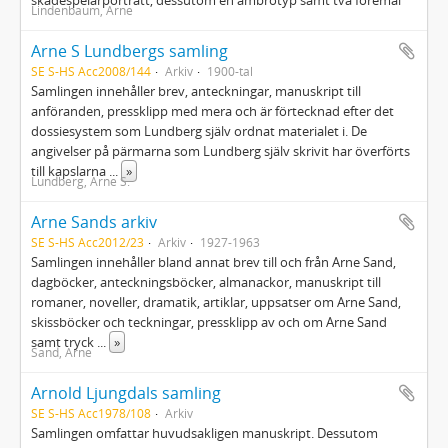
skådespelarporträtt, dessutom en ambrotyp samt två föremål
Lindenbaum, Arne
Arne S Lundbergs samling
SE S-HS Acc2008/144
Arkiv
1900-tal
Samlingen innehåller brev, anteckningar, manuskript till
anföranden, pressklipp med mera och är förtecknad efter det
dossiesystem som Lundberg själv ordnat materialet i. De
angivelser på pärmarna som Lundberg själv skrivit har överförts
till kapslarna
...
»
Lundberg, Arne S.
Arne Sands arkiv
SE S-HS Acc2012/23
Arkiv
1927-1963
Samlingen innehåller bland annat brev till och från Arne Sand,
dagböcker, anteckningsböcker, almanackor, manuskript till
romaner, noveller, dramatik, artiklar, uppsatser om Arne Sand,
skissböcker och teckningar, pressklipp av och om Arne Sand
samt tryck
...
»
Sand, Arne
Arnold Ljungdals samling
SE S-HS Acc1978/108
Arkiv
Samlingen omfattar huvudsakligen manuskript. Dessutom