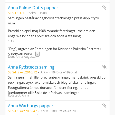
Anna Palme-Dutts papper
SE S-HS L80
Arkiv
1908
Samlingen består av dagboksanteckningar, pressklipp, tryck
m.m:
Pressklipp april-maj 1908 rörande föredragsturné om den
engelska kvinnans politiska och sociala ställning.
1908
"Dag", utgiven av Föreningen för Kvinnans Politiska Rösträtt i
Sundsvall 1908 (
...
»
Dutt, Anna Augusta
Anna Rydstedts samling
SE S-HS Acc2010/12
Arkiv
1940-tal--1990-tal
Samlingen innehåller brev, anteckningar, manuskript, pressklipp,
teckningar, tryck, ekonomiska och biografiska handlingar.
Fotografierna är hos donator för identifiering, när de
återkommer till KB ska de införlivas i samlingen
Rydstedt, Anna
Anna Warburgs papper
SE S-HS Acc2009/47
Arkiv
1890-talet--ca 2006