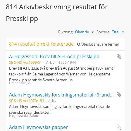
814 Arkivbeskrivning resultat för
Pressklipp
Riktning:
Ökande
Sortera:
Titel
814 resultat direkt relaterade
Uteslut snävare termer
A. Helgesson: Brev till A.H. och pressklipp
SE S-HS Acc1999/51
Arkiv
1906-1944
Brev till A.H. (Bl.a. två brev från August Strindberg 1907 samt
tackkort från Selma Lagerlöf och Werner von Heidenstam)
Pressklipp rörande Svante Arrhenius
Helgesson, A.
Adam Heymowskis forskningsmaterial rörande svenska resandesläkter
SE S-HS Acc1970/153
Arkiv
Adam Heymowskis samling av forskningsmaterial rörande
svenska resandesläkter.
Heymowski, Adam
Adam Heymowskis papper