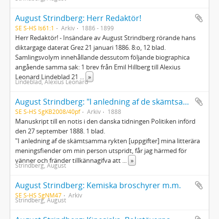
August Strindberg: Herr Redaktör!
SE S-HS Is61:1
Arkiv
1886 - 1899
Herr Redaktör! - Insändare av August Strindberg rörande hans
diktargage daterat Grez 21 januari 1886. 8:o, 12 blad.
Samlingsvolym innehållande dessutom följande biographica
angående samma sak: 1 brev från Emil Hillberg till Alexius
Leonard Lindeblad 21
...
»
Lindeblad, Alexius Leonard
August Strindberg: "I anledning af de skämtsamma..."
SE S-HS SgKB2008/40pf
Arkiv
1888
Manuskript till en notis i den danska tidningen Politiken införd
den 27 september 1888. 1 blad.
"I anledning af de skämtsamma rykten [uppgifter] mina litterära
meningsfiender om min person utspridt, får jag härmed för
vänner och fränder tillkännagifva att
...
»
Strindberg, August
August Strindberg: Kemiska broschyrer m.m.
SE S-HS SgNM47
Arkiv
Strindberg, August