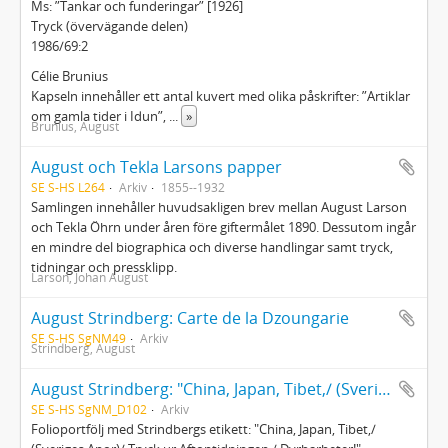
Ms: ”Tankar och funderingar” [1926]
Tryck (övervägande delen)
1986/69:2
Célie Brunius
Kapseln innehåller ett antal kuvert med olika påskrifter: ”Artiklar
om gamla tider i Idun”,
...
»
Brunius, August
August och Tekla Larsons papper
SE S-HS L264
Arkiv
1855--1932
Samlingen innehåller huvudsakligen brev mellan August Larson
och Tekla Öhrn under åren före giftermålet 1890. Dessutom ingår
en mindre del biographica och diverse handlingar samt tryck,
tidningar och pressklipp.
Larson, Johan August
August Strindberg: Carte de la Dzoungarie
SE S-HS SgNM49
Arkiv
Strindberg, August
August Strindberg: "China, Japan, Tibet,/ (Sveriges Anor)/ Tryck ur Aftontidningen./ Dyrbarheter!" Pressklipp
SE S-HS SgNM_D102
Arkiv
Folioportfölj med Strindbergs etikett: "China, Japan, Tibet,/