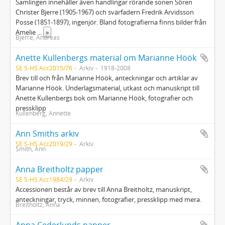
Samlingen innehåller även handlingar rörande sonen Sören
Christer Bjerre (1905-1967) och svärfadern Fredrik Arvidsson
Posse (1851-1897), ingenjör. Bland fotografierna finns bilder från
Amelie
...
»
Bjerre, Andreas
Anette Kullenbergs material om Marianne Höök
SE S-HS Acc2015/76
Arkiv
1918-2008
Brev till och från Marianne Höök, anteckningar och artiklar av
Marianne Höök. Underlagsmaterial, utkast och manuskript till
Anette Kullenbergs bok om Marianne Höök, fotografier och
pressklipp
Kullenberg, Annette
Ann Smiths arkiv
SE S-HS Acc2019/29
Arkiv
Smith, Ann
Anna Breitholtz papper
SE S-HS Acc1984/29
Arkiv
Accessionen består av brev till Anna Breitholtz, manuskript,
anteckningar, tryck, minnen, fotografier, pressklipp med mera.
Breitholtz, Anna