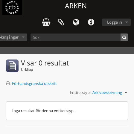
ARKEN
Logga in
ökingångar
Visar 0 resultat
Urklipp
Förhandsgranska utskrift
Entitetstyp:
Arkivbeskrivning
Inga resultat för denna entitetstyp.