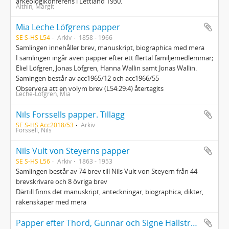
arkeologikonferens i Lettland 1930.
Althin, Margit
Mia Leche Löfgrens papper
SE S-HS L54
Arkiv
1858 - 1966
Samlingen innehåller brev, manuskript, biographica med mera
I samlingen ingår även papper efter ett flertal familjemedlemmar;
Eliel Löfgren, Jonas Löfgren, Hanna Wallin samt Jonas Wallin.
Samingen består av acc1965/12 och acc1966/55
Observera att en volym brev (L54:29:4) återtagits
Leche-Löfgren, Mia
Nils Forssells papper. Tillägg
SE S-HS Acc2018/53
Arkiv
Forssell, Nils
Nils Vult von Steyerns papper
SE S-HS L56
Arkiv
1863 - 1953
Samlingen består av 74 brev till Nils Vult von Steyern från 44
brevskrivare och 8 övriga brev
Därtill finns det manuskript, anteckningar, biographica, dikter,
räkenskaper med mera
Papper efter Thord, Gunnar och Signe Hallström