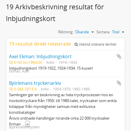
19 Arkivbeskrivning resultat för
Inbjudningskort
Riktning:
Ökande
Sortera:
Titel
19 resultat direkt relaterade
Uteslut snävare termer
Axel Ekman: Inbjudningskort
SE S-HS Acc1993/20
Arkiv
1919--1934
Inbjudningskort 1919-1922, 1924-1934. 15 kuvert
Ekman, Axel
Björkmans tryckeriarkiv
SE S-SBS 297 E 8
Arkiv
1954-1970, 1982-1989
Samlingen ger en beskrivning av hela tryckprocessen hos en
hovboktryckare från 1950- till 1980-talet, trycksaker som enkla
kölappar från myndigheter samsas med exklusiva
konstkataloger
Årsvis ordnade handlingar rörande cirka 22 000 trycksaker
firman
...
»
Björkmans tryckeri