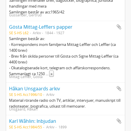
Samlingen innehåller brev, dagböcker, biographica, juridiska
handlingar med mera
Samlingen består av acc1965/42
Gussander, Gertrud
Gösta Mittag-Lefflers papper
SE S-HS L62
Arkiv
1844 - 1927
Samlingen består av:
- Korrespondens inom familjerna Mittag-Leffler och Leffler (ca
1400 brev)
- Brev från skilda personer till Gösta och Signe Mittag-Leffler (ca
4400 brev)
- Okatalogiserade kort, telegram och affärskorrespondens.
Sammanlagt ca 1250
...
»
Mittag-Leffler, Gösta
Håkan Unsgaards arkiv
SE S-HS Acc1996/10
Arkiv
Material rörande radio och TV, artiklar, intervjuer, manuskript till
radioteater, biografica, utkast till memoarer.
Unsgaard, Håkan
Karl Wåhlin: Inbjudan
SE S-HS Acc1984/55
Arkiv
1899