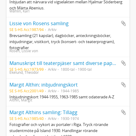
Inbjudan att närvara vid vigselakten mellan Hjalmar Söderberg
och Märta Abenius.
Wåhlin, Karl
Lissie von Rosens samling
SE S-HS Acc1987/94
Arkiv
Brevsamling (21 kapslar), dagböcker, anteckningsböcker,
inbjudningar, visitkort, tryck (konsert- och teaterprogram),
fotografier
Rosen, Lissie von
Manuskript till teaterpjäser samt diverse papper rörande teater ur grosshandlare Axel Abrahamssons samlingar
SE S-HS Acc1973/99
Arkiv
1800-tal - 1900-tal
Ekelund, Theodor
Margit Althin: inbjudningskort
SE S-HS Acc2001/49
Arkiv
1944-1985
Inbjudningskort 1944-1955, 1963-1985 samt odaterade A-Z
Althin, Margit
Margit Althins samling: Tillägg
SE S-HS Acc1985/40
Arkiv
1930-1974
Fotografier och vykort av portaler i Riga. Tryck rörande
studentmöte på Island 1930. Handlingar rörande