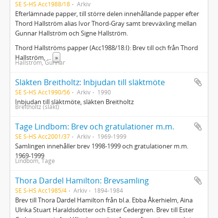
SE S-HS Acc1988/18
Arkiv
Efterlämnade papper, till större delen innehållande papper efter
Thord Hallström alias Ivor Thord-Gray samt brevväxling mellan
Gunnar Hallström och Signe Hallström.
Thord Hallströms papper (Acc1988/18:I): Brev till och från Thord
Hallström,
...
»
Hallström, Gunnar
Släkten Breitholtz: Inbjudan till släktmöte
SE S-HS Acc1990/56
Arkiv
1990
Inbjudan till släktmöte, släkten Breitholtz
Breitholtz (släkt)
Tage Lindbom: Brev och gratulationer m.m.
SE S-HS Acc2001/37
Arkiv
1969-1999
Samlingen innehåller brev 1998-1999 och gratulationer m.m.
1969-1999
Lindbom, Tage
Thora Dardel Hamilton: Brevsamling
SE S-HS Acc1985/4
Arkiv
1894-1984
Brev till Thora Dardel Hamilton från bl.a. Ebba Åkerhielm, Aina
Ulrika Stuart Haraldsdotter och Ester Cedergren. Brev till Ester