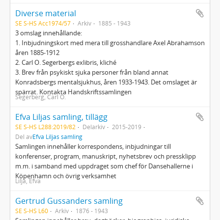
Diverse material
SE S-HS Acc1974/57
Arkiv
1885 - 1943
3 omslag innehållande:
1. Inbjudningskort med mera till grosshandlare Axel Abrahamson
åren 1885-1912
2. Carl O. Segerbergs exlibris, kliché
3. Brev från psykiskt sjuka personer från bland annat
Konradsbergs mentalsjukhus, åren 1933-1943. Det omslaget är
spärrat. Kontakta Handskriftssamlingen
Segerberg, Carl O.
Efva Liljas samling, tillägg
SE S-HS L288:2019/82
Delarkiv
2015-2019
Del av
Efva Liljas samling
Samlingen innehåller korrespondens, inbjudningar till
konferenser, program, manuskript, nyhetsbrev och pressklipp
m.m. i samband med uppdraget som chef för Dansehallerne i
Köpenhamn och övrig verksamhet
Lilja, Efva
Gertrud Gussanders samling
SE S-HS L60
Arkiv
1876 - 1943