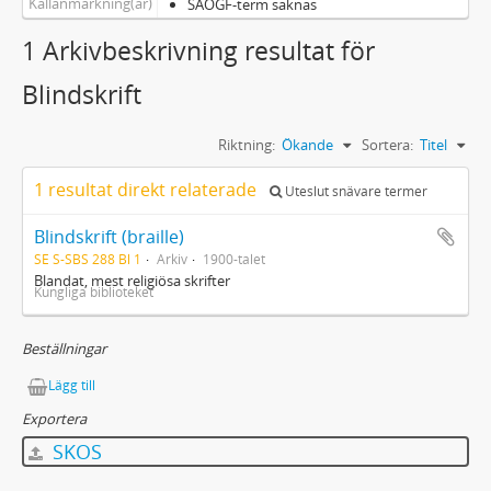
Källanmärkning(ar)
SAOGF-term saknas
1 Arkivbeskrivning resultat för
Blindskrift
Riktning:
Ökande
Sortera:
Titel
1 resultat direkt relaterade
Uteslut snävare termer
Blindskrift (braille)
SE S-SBS 288 Bl 1
Arkiv
1900-talet
Blandat, mest religiösa skrifter
Kungliga biblioteket
Beställningar
Lägg till
Exportera
SKOS