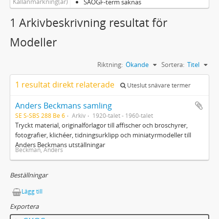
Källanmärkning(ar)
SAOGF-term saknas
1 Arkivbeskrivning resultat för
Modeller
Riktning:
Ökande
Sortera:
Titel
1 resultat direkt relaterade
Uteslut snävare termer
Anders Beckmans samling
SE S-SBS 288 Be 6
Arkiv
1920-talet - 1960-talet
Tryckt material, originalförlagor till affischer och broschyrer,
fotografier, klichéer, tidningsurklipp och miniatyrmodeller till
Anders Beckmans utställningar
Beckman, Anders
Beställningar
Lägg till
Exportera