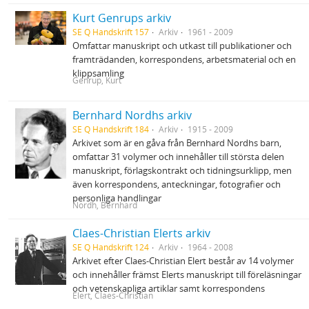
Kurt Genrups arkiv
SE Q Handskrift 157
Arkiv
1961 - 2009
Omfattar manuskript och utkast till publikationer och
framträdanden, korrespondens, arbetsmaterial och en
klippsamling
Genrup, Kurt
Bernhard Nordhs arkiv
SE Q Handskrift 184
Arkiv
1915 - 2009
Arkivet som är en gåva från Bernhard Nordhs barn,
omfattar 31 volymer och innehåller till största delen
manuskript, förlagskontrakt och tidningsurklipp, men
även korrespondens, anteckningar, fotografier och
personliga handlingar
Nordh, Bernhard
Claes-Christian Elerts arkiv
SE Q Handskrift 124
Arkiv
1964 - 2008
Arkivet efter Claes-Christian Elert består av 14 volymer
och innehåller främst Elerts manuskript till föreläsningar
och vetenskapliga artiklar samt korrespondens
Elert, Claes-Christian