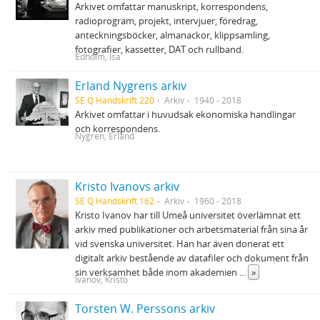
Arkivet omfattar manuskript, korrespondens,
radioprogram, projekt, intervjuer, föredrag,
anteckningsböcker, almanackor, klippsamling,
fotografier, kassetter, DAT och rullband.
Edholm, Isa
Erland Nygrens arkiv
SE Q Handskrift 220
Arkiv
1940 - 2018
Arkivet omfattar i huvudsak ekonomiska handlingar
och korrespondens.
Nygren, Erland
Kristo Ivanovs arkiv
SE Q Handskrift 162
Arkiv
1960 - 2018
Kristo Ivanov har till Umeå universitet överlämnat ett
arkiv med publikationer och arbetsmaterial från sina år
vid svenska universitet. Han har även donerat ett
digitalt arkiv bestående av datafiler och dokument från
sin verksamhet både inom akademien
...
»
Ivanov, Kristo
Torsten W. Perssons arkiv