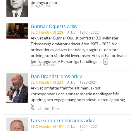
tidningsurklipp.
Örngrim, Karl
Gunnar Öquists arkiv
SE Q Handskrift 228
Arkiv
1967 - 2022
Arkivet efter Gunnar Öquist omfattar 3.5 hyllmeter.
Tidsmässigt omfattar arkivet åren 1967 – 2022. Vid
ordnandet av arkivet har hänsyn tagits till den inre
ordning som rådde vid leveransen. Arkivet har ordnats i
fem kategorier. A Personliga handlingar
...
»
Öquist, Gunnar
Dan Brändströms arkiv
SE Q Handskrift 224
Arkiv
1938-2021
Arkivet omfattar framför allt manuskript,
korrespondens och ämnesordnade handlingar från
uppdrag och engagemang som arkivbildaren ägnat sig
åt.
Brändström, Dan
Lars Göran Tedebrands arkiv
SE Q Handskrift 197
Arkiv
1954 - 2021