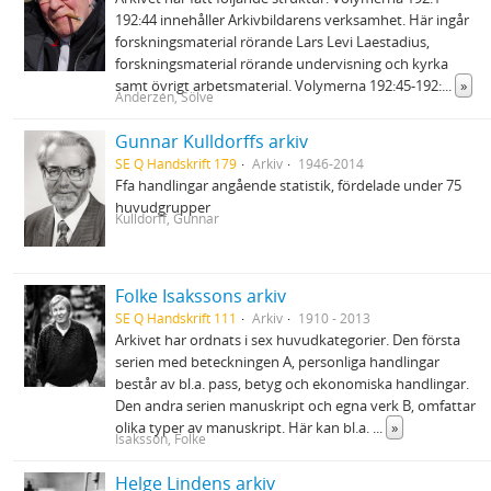
192:44 innehåller Arkivbildarens verksamhet. Här ingår
forskningsmaterial rörande Lars Levi Laestadius,
forskningsmaterial rörande undervisning och kyrka
samt övrigt arbetsmaterial. Volymerna 192:45-192:
...
»
Anderzén, Sölve
Gunnar Kulldorffs arkiv
SE Q Handskrift 179
Arkiv
1946-2014
Ffa handlingar angående statistik, fördelade under 75
huvudgrupper
Kulldorff, Gunnar
Folke Isakssons arkiv
SE Q Handskrift 111
Arkiv
1910 - 2013
Arkivet har ordnats i sex huvudkategorier. Den första
serien med beteckningen A, personliga handlingar
består av bl.a. pass, betyg och ekonomiska handlingar.
Den andra serien manuskript och egna verk B, omfattar
olika typer av manuskript. Här kan bl.a.
...
»
Isaksson, Folke
Helge Lindens arkiv