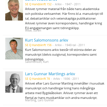
SE Q Handskrift 152
Arkiv
1947 - 2011
Arkivet rymmer material från både hans akademiska
och politiska verksamhet. Här finns bl.a. manuskript till
tal, debattartiklar och vetenskapliga publikationer.
Arkivet rymmer även korrespondens, handlingar kring
EU-engagemangen samt tidningsklipp.
Wibe, Sören
Kurt Salomonsons arkiv
SE Q Handskrift 156
Arkiv
1940-tal - 2011
Kurt Salomonsons arkiv består till största delen av
manuskript (delvis outgivna), korrespondens samt
tidningsklipp.
Salomonson, Kurt
Lars Gunnar Martlings arkiv
SE Q Handskrift 78
Arkiv
1936 - 2011
Arkivet efter Lars Gunnar Martling innehåller i huvudsak
manuskript och handlingar kring hans mångåriga
arbete med Bygdeåboken. Arkivet rymmer även ett
flertal av hans musikartiklar och andra manuskript.
Martling, Lars Gunnar