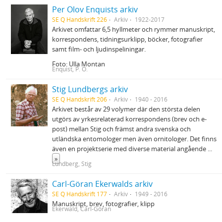
Per Olov Enquists arkiv
SE Q Handskrift 226
Arkiv
1922-2017
Arkivet omfattar 6,5 hyllmeter och rymmer manuskript,
korrespondens, tidningsurklipp, böcker, fotografier
samt film- och ljudinspeliningar.
Foto: Ulla Montan
Enquist, P. O.
Stig Lundbergs arkiv
SE Q Handskrift 206
Arkiv
1940 - 2016
Arkivet består av 29 volymer där den största delen
utgörs av yrkesrelaterad korrespondens (brev och e-
post) mellan Stig och främst andra svenska och
utländska entomologer men även ornitologer. Det finns
även en projektserie med diverse material angående
...
»
Lundberg, Stig
Carl-Göran Ekerwalds arkiv
SE Q Handskrift 177
Arkiv
1949 - 2016
Manuskript, brev, fotografier, klipp
Ekerwald, Carl-Göran