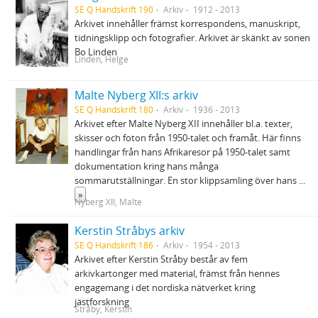
SE Q Handskrift 190
Arkiv
1912 - 2013
Arkivet innehåller främst korrespondens, manuskript,
tidningsklipp och fotografier. Arkivet är skänkt av sonen
Bo Linden
Linden, Helge
Malte Nyberg XII:s arkiv
SE Q Handskrift 180
Arkiv
1936 - 2013
Arkivet efter Malte Nyberg XII innehåller bl.a. texter,
skisser och foton från 1950-talet och framåt. Här finns
handlingar från hans Afrikaresor på 1950-talet samt
dokumentation kring hans många
sommarutställningar. En stor klippsamling över hans
...
»
Nyberg XII, Malte
Kerstin Stråbys arkiv
SE Q Handskrift 186
Arkiv
1954 - 2013
Arkivet efter Kerstin Stråby består av fem
arkivkartonger med material, främst från hennes
engagemang i det nordiska nätverket kring
jästforskning
Stråby, Kerstin