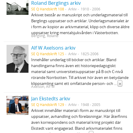
Roland Berglings arkiv
SE Q Handskrift 108
Arkiv
1910 - 2006
Arkivet består av manuskript och underlagsmaterial till
Berglings uppsatser och artiklar. Underlagsmaterialet är
i form av kopior av arkivmaterial, klipp och diverse äldre
uppsatser kring mentalsjukvården i Västerbotten.
Bergling, Roland
Alf W Axelsons arkiv
SE Q Handskrift 125
Arkiv
1825-2006
Innehåller underlag till böcker och artiklar. Bland
handlingarna finns även ett historiepedagogiskt
material samt universitetsuppsatser på B och C-nivå
rörande Norrbotten. Till arkivet hör även en betydande
klippsamling samt ett omfattande person- och
...
»
Axelson, Alf W
Jan Ekstedts arkiv
SE Q Handskrift 129
Arkiv
1948 - 2005
Arkivet innehåller material i form av manuskript till
uppsatser, avhandling och föreläsningar. Här återfinns
även korrespondens och material kring projekt där
Ekstedt varit engagerad. Bland arkivmaterialet finns