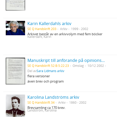
Karin Kallerdahls arkiv
SE Q Handskrift 203
Arkiv
1999 - 2002
Arkivet består av en arkivvolym med fem böcker
Kallerdahl, Karin
Manuskript till anförande på opinionsmöte på de mänskliga rättigheternas dag mot USA:s krigshot mot Irak i ABF-huset Stockholm
SE Q Handskrift 52:B:5:22:23
Omslag
10/12 2002
Del av
Sara Lidmans arkiv
flera versioner
även brev och program
Karolina Landströms arkiv
SE Q Handskrift 34
Arkiv
1860 - 2002
Brevsamling ca 170 brev.
Landström, Karolina