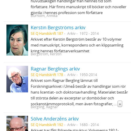
huvudsakligen handlingar från hennes tid som
författare. Här finns manuskript till böcker och noveller
gjorda i hennes profession som författare
Burholm, Annika
Kerstin Bergströms arkiv
SE Q Handskrift 187
Arkiv
1972 - 2014
Arkivet efter Kerstin Bergström består av 10 volymer
med manuskript, korrespondens och en klippsamling
kring hennes författarverksamhet
Bergström, Kerstin
Ragnar Berglings arkiv
SE Q Handskrift 178
Arkiv
1950-2014
Arkivet som Ragnar Bergling lämnat till
Forskningsarkivet i Umeå består av handlingar som rör
hans licentiat- och doktorsavhandling. Materialet består
till största delen av excerpter ur domböcker och
sockenstämmoprotokoll, men även fotografier,
...
»
Bergling, Ragnar
Sölve Anderzéns arkiv
SE Q Handskrift 192
Arkiv
1680 - 2014
Arkivet har fått följande struktur: Volymerna 192:1-