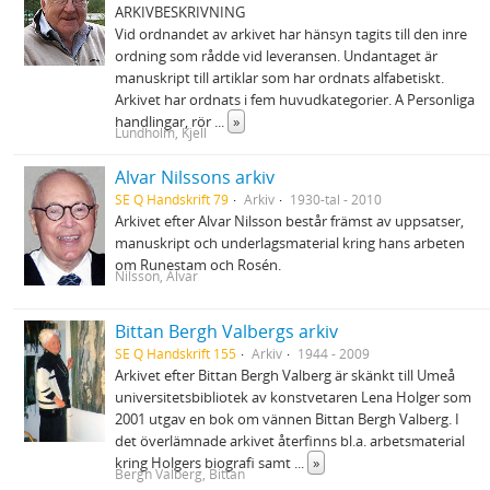
ARKIVBESKRIVNING
Vid ordnandet av arkivet har hänsyn tagits till den inre
ordning som rådde vid leveransen. Undantaget är
manuskript till artiklar som har ordnats alfabetiskt.
Arkivet har ordnats i fem huvudkategorier. A Personliga
handlingar, rör
...
»
Lundholm, Kjell
Alvar Nilssons arkiv
SE Q Handskrift 79
Arkiv
1930-tal - 2010
Arkivet efter Alvar Nilsson består främst av uppsatser,
manuskript och underlagsmaterial kring hans arbeten
om Runestam och Rosén.
Nilsson, Alvar
Bittan Bergh Valbergs arkiv
SE Q Handskrift 155
Arkiv
1944 - 2009
Arkivet efter Bittan Bergh Valberg är skänkt till Umeå
universitetsbibliotek av konstvetaren Lena Holger som
2001 utgav en bok om vännen Bittan Bergh Valberg. I
det överlämnade arkivet återfinns bl.a. arbetsmaterial
kring Holgers biografi samt
...
»
Bergh Valberg, Bittan