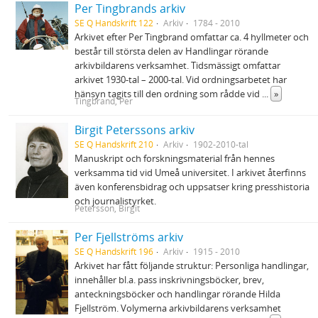
Per Tingbrands arkiv
SE Q Handskrift 122
Arkiv
1784 - 2010
Arkivet efter Per Tingbrand omfattar ca. 4 hyllmeter och
består till största delen av Handlingar rörande
arkivbildarens verksamhet. Tidsmässigt omfattar
arkivet 1930-tal – 2000-tal. Vid ordningsarbetet har
hänsyn tagits till den ordning som rådde vid
...
»
Tingbrand, Per
Birgit Peterssons arkiv
SE Q Handskrift 210
Arkiv
1902-2010-tal
Manuskript och forskningsmaterial från hennes
verksamma tid vid Umeå universitet. I arkivet återfinns
även konferensbidrag och uppsatser kring presshistoria
och journalistyrket.
Petersson, Birgit
Per Fjellströms arkiv
SE Q Handskrift 196
Arkiv
1915 - 2010
Arkivet har fått följande struktur: Personliga handlingar,
innehåller bl.a. pass inskrivningsböcker, brev,
anteckningsböcker och handlingar rörande Hilda
Fjellström. Volymerna arkivbildarens verksamhet