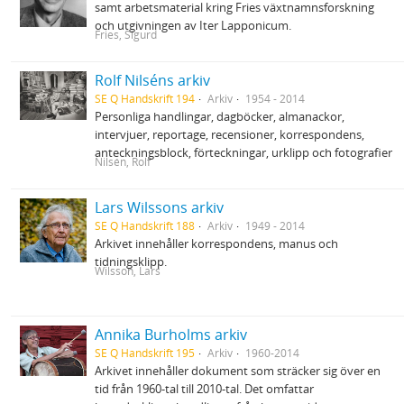
samt arbetsmaterial kring Fries växtnamnsforskning
och utgivningen av Iter Lapponicum.
Fries, Sigurd
Rolf Nilséns arkiv
SE Q Handskrift 194
Arkiv
1954 - 2014
Personliga handlingar, dagböcker, almanackor,
intervjuer, reportage, recensioner, korrespondens,
anteckningsblock, förteckningar, urklipp och fotografier
Nilsén, Rolf
Lars Wilssons arkiv
SE Q Handskrift 188
Arkiv
1949 - 2014
Arkivet innehåller korrespondens, manus och
tidningsklipp.
Wilsson, Lars
Annika Burholms arkiv
SE Q Handskrift 195
Arkiv
1960-2014
Arkivet innehåller dokument som sträcker sig över en
tid från 1960-tal till 2010-tal. Det omfattar