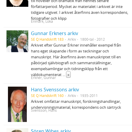
till noveller och dramatik från hennes senare
författarperiod. Mycket av materialet i arkivet är inte
tidigare utgivet. I arkivet återfinns även korrespondens,
fotografier och klipp
Enmark, Loka
Gunnar Erkners arkiv
SE Q Handskrift 183
Arkiv
1800-tal - 2012
Arkivet efter Gunnar Erkner innehåller exempel från
hans eget skapande i form av teckningar och
manuskript. Här återfinns även manuskriptet till en
påbörjad självbiografi och sammanställningar,
exempelsamlingar och tidningsklipp från ett
väldokumenterat
...
»
Erkner, Gunnar
Hans Svenssons arkiv
SE Q Handskrift 160
Arkiv
1935-2011
Arkivet omfattar manuskript, forskningshandlingar,
undervisningsmaterial, korrespondens och särtryck
Svensson, Hans
Sören Wibes arkiv