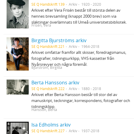
SE Q Handskrift 139
Arkiv
1920 - 2020
Arkivet efter Vera Frisén består till största delen av
hennes brevsamling (knappt 2000 brev) som via
släktingar överlämnats till Umeå universitetsbibliotek.
Frisén, Vera
Birgitta Bjurströms arkiv
SE Q Handskrift 221
Arkiv
1964-2018
Arkivet omfattar framför allt skisser, föredragsmanus,
fotografier, tidningsurklipp, VHS-kassetter från
Nyårsrevyer och några föremål.
Bjurström, Birgitta
Berta Hanssons arkiv
SE Q Handskrift 222
Arkiv
1880 - 2018
Arkivet efter Berta Hansson består till stor del av
manuskript, teckningar, korrespondens, fotografier och
tidningsklipp.
Hansson, Berta
Isa Edholms arkiv
SE Q Handskrift 227
Arkiv
1937-2018