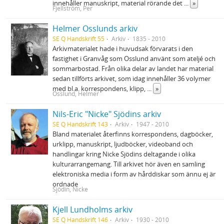
innehåller manuskript, material rörande det
...
»
Fjellström, Per
Helmer Osslunds arkiv
SE Q Handskrift 55
Arkiv
1835 - 2010
Arkivmaterialet hade i huvudsak förvarats i den
fastighet i Granvåg som Osslund använt som ateljé och
sommarbostad. Från olika delar av landet har material
sedan tillförts arkivet, som idag innehåller 36 volymer
med bl.a. korrespondens, klipp,
...
»
Osslund, Helmer
Nils-Eric "Nicke" Sjödins arkiv
SE Q Handskrift 143
Arkiv
1947 - 2010
Bland materialet återfinns korrespondens, dagböcker,
urklipp, manuskript, ljudböcker, videoband och
handlingar kring Nicke Sjödins deltagande i olika
kulturarrangemang. Till arkivet hör även en samling
elektroniska media i form av hårddiskar som ännu ej är
ordnade
Sjödin, Nicke
Kjell Lundholms arkiv
SE Q Handskrift 146
Arkiv
1930 - 2010