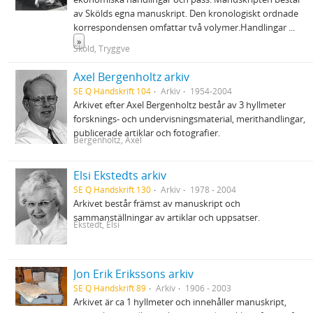
av Skölds egna manuskript. Den kronologiskt ordnade
korrespondensen omfattar två volymer.Handlingar
...
»
Sköld, Tryggve
Axel Bergenholtz arkiv
SE Q Handskrift 104
Arkiv
1954-2004
Arkivet efter Axel Bergenholtz består av 3 hyllmeter
forsknings- och undervisningsmaterial, merithandlingar,
publicerade artiklar och fotografier.
Bergenholtz, Axel
Elsi Ekstedts arkiv
SE Q Handskrift 130
Arkiv
1978 - 2004
Arkivet består främst av manuskript och
sammanställningar av artiklar och uppsatser.
Ekstedt, Elsi
Jon Erik Erikssons arkiv
SE Q Handskrift 89
Arkiv
1906 - 2003
Arkivet är ca 1 hyllmeter och innehåller manuskript,