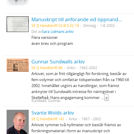
Manuskript till anförande vid öppnandet av den nordiska kongressen inom obstetrik och gynekologi i Umeå
SE Q Handskrift 52:B:5:22:19
Omslag
1/6 2002
Del av
Sara Lidmans arkiv
Flera versioner
även brev och program
Gunnar Sundwalls arkiv
SE Q Handskrift 86
Arkiv
1962-2002
Arkivet, som är fritt tillgängligt för forskning, består av
fem volymer och omfattar tidsperioden från ca 1960 till
2002. Innehållet utgörs av handlingar, som främst
anknyter till Sundwalls intresse för näringslivet i
Skellefteå. Hans engagemang kommer
...
»
Sundwall, Gunnar
Svante Wolds arkiv
SE Q Handskrift 141
Arkiv
1967 - 2002
Arkivet rymmer två hyllmeter och består främst av
forskningsmaterial i form av manuskript och