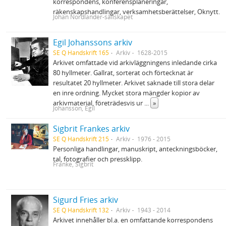
korrespondens, konferensplaneringar,
räkenskapshandlingar, verksamhetsberättelser, Oknytt.
Johan Nordlander-sällskapet
Egil Johanssons arkiv
SE Q Handskrift 165
Arkiv
1628-2015
Arkivet omfattade vid arkivläggningens inledande cirka
80 hyllmeter. Gallrat, sorterat och förtecknat är
resultatet 20 hyllmeter. Arkivet saknade till stora delar
en inre ordning. Mycket stora mängder kopior av
arkivmaterial, företrädesvis ur
...
»
Johansson, Egil
Sigbrit Frankes arkiv
SE Q Handskrift 215
Arkiv
1976 - 2015
Personliga handlingar, manuskript, anteckningsböcker,
tal, fotografier och pressklipp.
Franke, Sigbrit
Sigurd Fries arkiv
SE Q Handskrift 132
Arkiv
1943 - 2014
Arkivet innehåller bl.a. en omfattande korrespondens