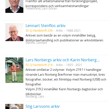
Framför allt arbetsmaterial från forskningsprojekt,
korrespondens och verksamhetshandlingar
Tedebrand, Lars Göran
Lennart Stenflos arkiv
SE Q Handskrift 239
Arkiv
1968-2021
Arkivet som består av en volym innehåller betyg,
doktorsavhandling och publikationer av arkivbildaren.
Stenflo, Lennart
Lars Norbergs arkiv och Karin Norbergs arkiv
SE Q Handskrift 219
Arkiv
1925 - 2021
Arkivet omfattar 2 volymer. Volym 219:1 I handlingar
rörande Lars Norberg återfinner man manuskript, brev
fotografier, böcker, ett filmklipp med Norberg (USB) och
fotografier.
Volym 219:2 innehåller Karin Norbergs dagböcker och
diktböcker.
Norberg, Lars
Stig Larssons arkiv