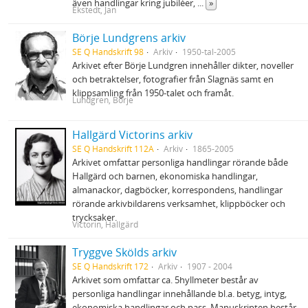
även handlingar kring jubiléer,
...
»
Ekstedt, Jan
Börje Lundgrens arkiv
SE Q Handskrift 98
Arkiv
1950-tal-2005
Arkivet efter Börje Lundgren innehåller dikter, noveller
och betraktelser, fotografier från Slagnäs samt en
klippsamling från 1950-talet och framåt.
Lundgren, Börje
Hallgärd Victorins arkiv
SE Q Handskrift 112A
Arkiv
1865-2005
Arkivet omfattar personliga handlingar rörande både
Hallgärd och barnen, ekonomiska handlingar,
almanackor, dagböcker, korrespondens, handlingar
rörande arkivbildarens verksamhet, klippböcker och
trycksaker.
Victorin, Hallgärd
Tryggve Skölds arkiv
SE Q Handskrift 172
Arkiv
1907 - 2004
Arkivet som omfattar ca. 5hyllmeter består av
personliga handlingar innehållande bl.a. betyg, intyg,
ekonomiska handlingar och pass. Manuskripten består