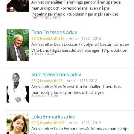
Arkivet innehåller Flemmings genom åren sparade
manuskript och korrespondens, även några
inspelningar med diktuppläsningar ingår i arkivet
Flemming, Erland
Evan Ericssons arkiv
SE Q Handskrift 212
Arkiv
1982 - 2012
Arkivet efter Evan Ericsson (7 volymer) består främst av
VHS-band (digitaliserade) av hans egen TV-produktion.
Ericsson, Evan
Sten Stenströms arkiv
SE Q Handskrift 95
Arkiv
1953-2012
Arkivet efter Sten Stenström innehåller i huvudsak
manuskript, korrespondens och särtryck.
Stenström, Sten
Loka Enmarks arkiv
SE Q Handskrift 167
Arkiv
1932 - 2012
Arkivet efter Loka Enmark består främst av manuskript