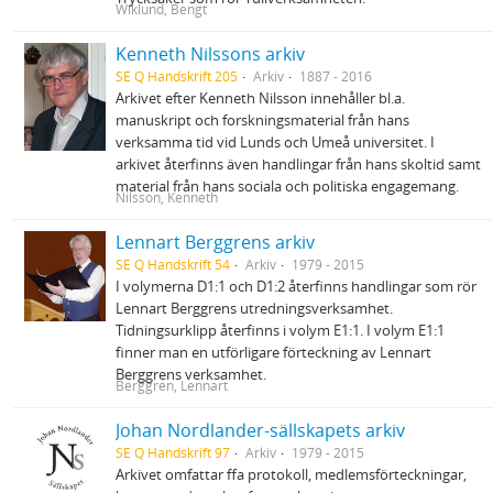
Wiklund, Bengt
Kenneth Nilssons arkiv
SE Q Handskrift 205
Arkiv
1887 - 2016
Arkivet efter Kenneth Nilsson innehåller bl.a.
manuskript och forskningsmaterial från hans
verksamma tid vid Lunds och Umeå universitet. I
arkivet återfinns även handlingar från hans skoltid samt
material från hans sociala och politiska engagemang.
Nilsson, Kenneth
Lennart Berggrens arkiv
SE Q Handskrift 54
Arkiv
1979 - 2015
I volymerna D1:1 och D1:2 återfinns handlingar som rör
Lennart Berggrens utredningsverksamhet.
Tidningsurklipp återfinns i volym E1:1. I volym E1:1
finner man en utförligare förteckning av Lennart
Berggrens verksamhet.
Berggren, Lennart
Johan Nordlander-sällskapets arkiv
SE Q Handskrift 97
Arkiv
1979 - 2015
Arkivet omfattar ffa protokoll, medlemsförteckningar,