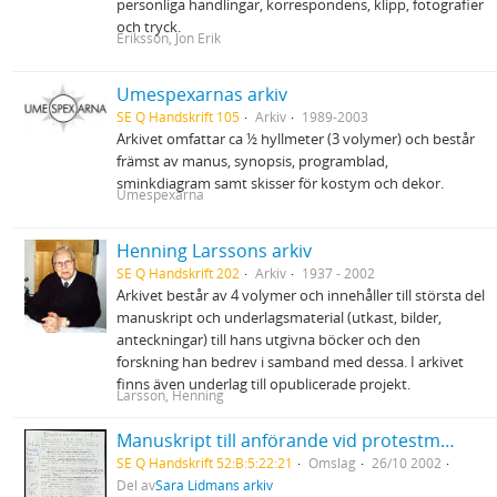
personliga handlingar, korrespondens, klipp, fotografier
och tryck.
Eriksson, Jon Erik
Umespexarnas arkiv
SE Q Handskrift 105
Arkiv
1989-2003
Arkivet omfattar ca ½ hyllmeter (3 volymer) och består
främst av manus, synopsis, programblad,
sminkdiagram samt skisser för kostym och dekor.
Umespexarna
Henning Larssons arkiv
SE Q Handskrift 202
Arkiv
1937 - 2002
Arkivet består av 4 volymer och innehåller till största del
manuskript och underlagsmaterial (utkast, bilder,
anteckningar) till hans utgivna böcker och den
forskning han bedrev i samband med dessa. I arkivet
finns även underlag till opublicerade projekt.
Larsson, Henning
Manuskript till anförande vid protestmöte mot USA:s krig i Irak Luleå stadshus
SE Q Handskrift 52:B:5:22:21
Omslag
26/10 2002
Del av
Sara Lidmans arkiv