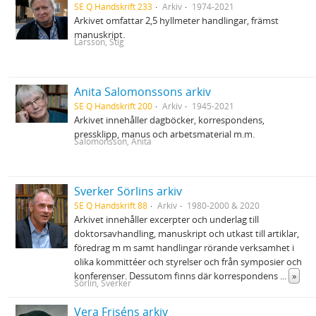
SE Q Handskrift 233
Arkiv
1974-2021
Arkivet omfattar 2,5 hyllmeter handlingar, främst
manuskript.
Larsson, Stig
Anita Salomonssons arkiv
SE Q Handskrift 200
Arkiv
1945-2021
Arkivet innehåller dagböcker, korrespondens,
pressklipp, manus och arbetsmaterial m.m.
Salomonsson, Anita
Sverker Sörlins arkiv
SE Q Handskrift 88
Arkiv
1980-2000 & 2020
Arkivet innehåller excerpter och underlag till
doktorsavhandling, manuskript och utkast till artiklar,
föredrag m m samt handlingar rörande verksamhet i
olika kommittéer och styrelser och från symposier och
konferenser. Dessutom finns där korrespondens
...
»
Sörlin, Sverker
Vera Friséns arkiv