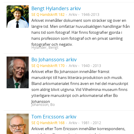
Bengt Hylanders arkiv
SE Q Handskrift 182
Arkiv
1946-2013
Arkivet innehåller dokument som sträcker sig över en
längre tid. Men omfattar huvudsakligen handlingar från
hans tid som fotograf. Här finns fotografier gjorda i
hans profession som fotograf och en privat samling
fotografier och negativ.
Hylander, Bengt
Bo Johanssons arkiv
SE Q Handskrift 170
Arkiv
1940 - 2013
Arkivet efter Bo Johansson innehåller främst
manuskript till hans litterära produktion och musik.
Bland arkivmaterialet finns även en hel del manuskript
som aldrig blivit utgivna. Vid Vilhelmina museum finns
ytterligare manuskript och arkivmaterial efter Bo
Johansson
Johansson, Bo
Tom Ericssons arkiv
SE Q Handskrift 168
Arkiv
1981 - 2012
Arkivet efter Tom Ericsson innehåller korrespondens,