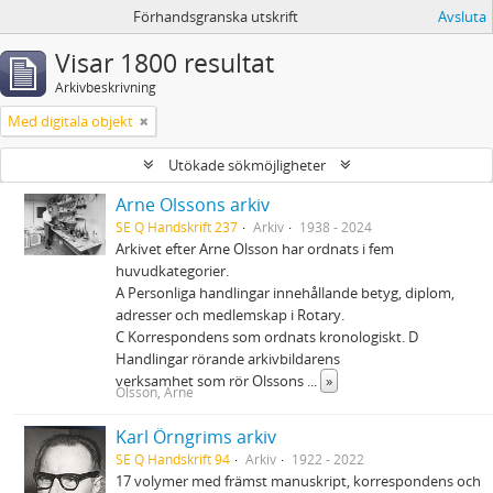
Förhandsgranska utskrift
Avsluta
Visar 1800 resultat
Arkivbeskrivning
Med digitala objekt
Utökade sökmöjligheter
Arne Olssons arkiv
SE Q Handskrift 237
Arkiv
1938 - 2024
Arkivet efter Arne Olsson har ordnats i fem
huvudkategorier.
A Personliga handlingar innehållande betyg, diplom,
adresser och medlemskap i Rotary.
C Korrespondens som ordnats kronologiskt. D
Handlingar rörande arkivbildarens
verksamhet som rör Olssons
...
»
Olsson, Arne
Karl Örngrims arkiv
SE Q Handskrift 94
Arkiv
1922 - 2022
17 volymer med främst manuskript, korrespondens och