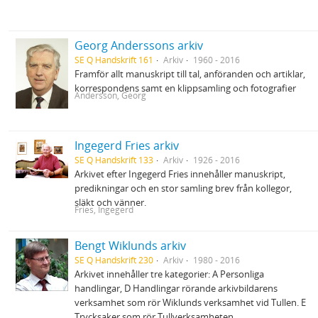
Georg Anderssons arkiv
SE Q Handskrift 161
Arkiv
1960 - 2016
Framför allt manuskript till tal, anföranden och artiklar,
korrespondens samt en klippsamling och fotografier
Andersson, Georg
Ingegerd Fries arkiv
SE Q Handskrift 133
Arkiv
1926 - 2016
Arkivet efter Ingegerd Fries innehåller manuskript,
predikningar och en stor samling brev från kollegor,
släkt och vänner.
Fries, Ingegerd
Bengt Wiklunds arkiv
SE Q Handskrift 230
Arkiv
1980 - 2016
Arkivet innehåller tre kategorier: A Personliga
handlingar, D Handlingar rörande arkivbildarens
verksamhet som rör Wiklunds verksamhet vid Tullen. E
Trycksaker som rör Tullverksamheten.