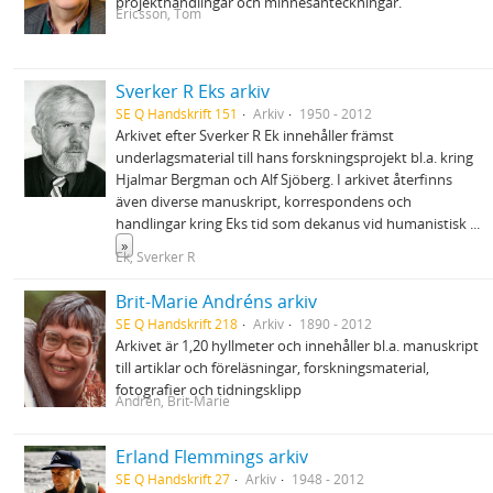
projekthandlingar och minnesanteckningar.
Ericsson, Tom
Sverker R Eks arkiv
SE Q Handskrift 151
Arkiv
1950 - 2012
Arkivet efter Sverker R Ek innehåller främst
underlagsmaterial till hans forskningsprojekt bl.a. kring
Hjalmar Bergman och Alf Sjöberg. I arkivet återfinns
även diverse manuskript, korrespondens och
handlingar kring Eks tid som dekanus vid humanistisk
...
»
Ek, Sverker R
Brit-Marie Andréns arkiv
SE Q Handskrift 218
Arkiv
1890 - 2012
Arkivet är 1,20 hyllmeter och innehåller bl.a. manuskript
till artiklar och föreläsningar, forskningsmaterial,
fotografier och tidningsklipp
Andrén, Brit-Marie
Erland Flemmings arkiv
SE Q Handskrift 27
Arkiv
1948 - 2012