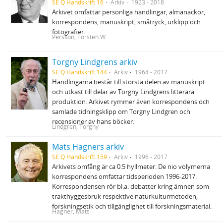
SE Q Handskrift 16
Arkiv
1923 - 2018
Arkivet omfattar personliga handlingar, almanackor,
korrespondens, manuskript, småtryck, urklipp och
fotografier.
Persson, Torsten W
Torgny Lindgrens arkiv
SE Q Handskrift 144
Arkiv
1964 - 2017
Handlingarna består till största delen av manuskript
och utkast till delar av Torgny Lindgrens litterära
produktion. Arkivet rymmer även korrespondens och
samlade tidningsklipp om Torgny Lindgren och
recensioner av hans böcker.
Lindgren, Torgny
Mats Hagners arkiv
SE Q Handskrift 159
Arkiv
1996 - 2017
Arkivets omfång är ca 0.5 hyllmeter. De nio volymerna
korrespondens omfattar tidsperioden 1996-2017.
Korrespondensen rör bl.a. debatter kring ämnen som
trakthyggesbruk respektive naturkulturmetoden,
forskningsetik och tillgänglighet till forskningsmaterial.
Hagner, Mats