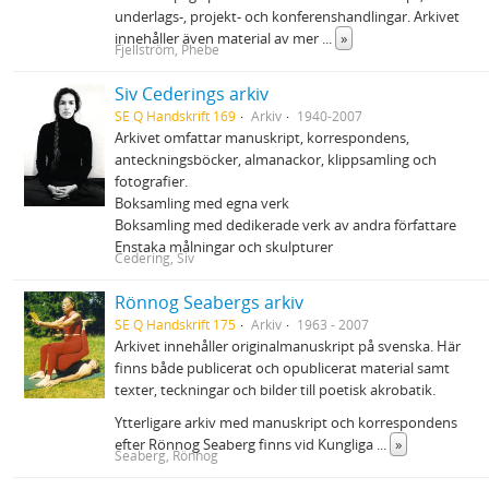
underlags‐, projekt‐ och konferenshandlingar. Arkivet
innehåller även material av mer
...
»
Fjellström, Phebe
Siv Cederings arkiv
SE Q Handskrift 169
Arkiv
1940-2007
Arkivet omfattar manuskript, korrespondens,
anteckningsböcker, almanackor, klippsamling och
fotografier.
Boksamling med egna verk
Boksamling med dedikerade verk av andra författare
Enstaka målningar och skulpturer
Cedering, Siv
Rönnog Seabergs arkiv
SE Q Handskrift 175
Arkiv
1963 - 2007
Arkivet innehåller originalmanuskript på svenska. Här
finns både publicerat och opublicerat material samt
texter, teckningar och bilder till poetisk akrobatik.
Ytterligare arkiv med manuskript och korrespondens
efter Rönnog Seaberg finns vid Kungliga
...
»
Seaberg, Rönnog