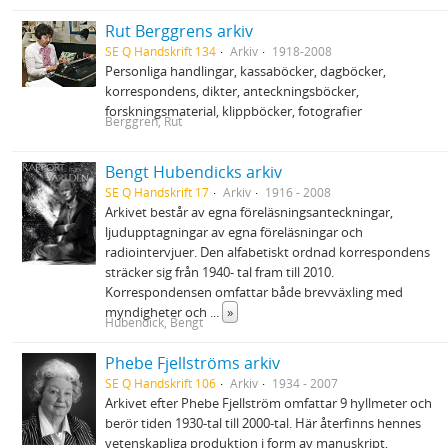
Rut Berggrens arkiv
SE Q Handskrift 134
Arkiv
1918-2008
Personliga handlingar, kassaböcker, dagböcker,
korrespondens, dikter, anteckningsböcker,
forskningsmaterial, klippböcker, fotografier
Berggren, Rut
Bengt Hubendicks arkiv
SE Q Handskrift 17
Arkiv
1916 - 2008
Arkivet består av egna föreläsningsanteckningar,
ljudupptagningar av egna föreläsningar och
radiointervjuer. Den alfabetiskt ordnad korrespondens
sträcker sig från 1940- tal fram till 2010.
Korrespondensen omfattar både brevväxling med
myndigheter och
...
»
Hubendick, Bengt
Phebe Fjellströms arkiv
SE Q Handskrift 106
Arkiv
1934 - 2007
Arkivet efter Phebe Fjellström omfattar 9 hyllmeter och
berör tiden 1930‐tal till 2000‐tal. Här återfinns hennes
vetenskapliga produktion i form av manuskript,