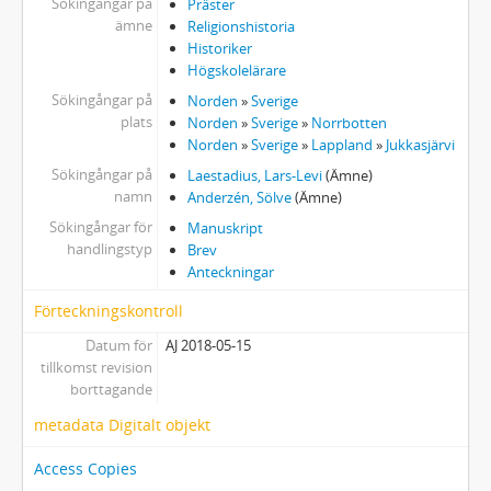
Sökingångar på
Präster
ämne
Religionshistoria
Historiker
Högskolelärare
Sökingångar på
Norden
»
Sverige
plats
Norden
»
Sverige
»
Norrbotten
Norden
»
Sverige
»
Lappland
»
Jukkasjärvi
Sökingångar på
Laestadius, Lars-Levi
(Ämne)
namn
Anderzén, Sölve
(Ämne)
Sökingångar för
Manuskript
handlingstyp
Brev
Anteckningar
Förteckningskontroll
Datum för
AJ 2018-05-15
tillkomst revision
borttagande
metadata Digitalt objekt
Access Copies