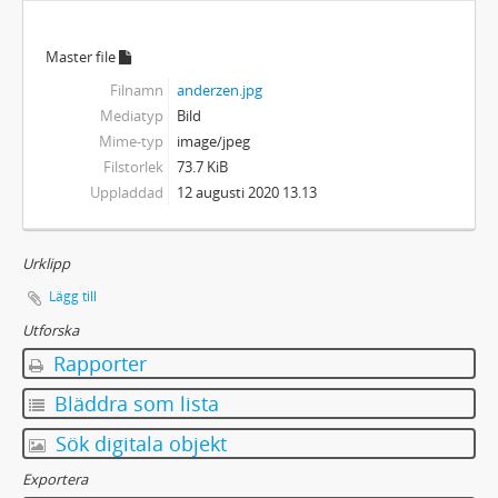
Master file
Filnamn
anderzen.jpg
Mediatyp
Bild
Mime-typ
image/jpeg
Filstorlek
73.7 KiB
Uppladdad
12 augusti 2020 13.13
Urklipp
Lägg till
Utforska
Rapporter
Bläddra som lista
Sök digitala objekt
Exportera