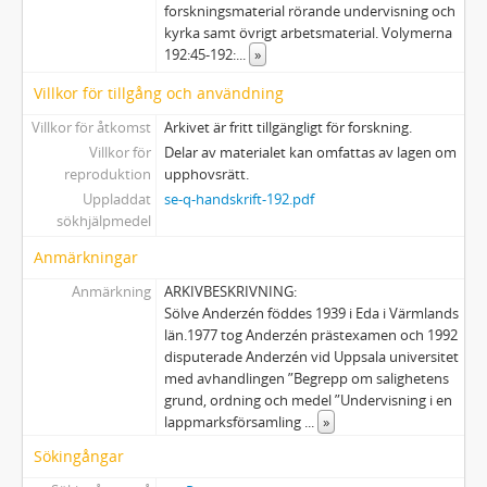
forskningsmaterial rörande undervisning och
kyrka samt övrigt arbetsmaterial. Volymerna
192:45-192:
...
»
Villkor för tillgång och användning
Villkor för åtkomst
Arkivet är fritt tillgängligt för forskning.
Villkor för
Delar av materialet kan omfattas av lagen om
reproduktion
upphovsrätt.
Uppladdat
se-q-handskrift-192.pdf
sökhjälpmedel
Anmärkningar
Anmärkning
ARKIVBESKRIVNING:
Sölve Anderzén föddes 1939 i Eda i Värmlands
län.1977 tog Anderzén prästexamen och 1992
disputerade Anderzén vid Uppsala universitet
med avhandlingen ”Begrepp om salighetens
grund, ordning och medel ”Undervisning i en
lappmarksförsamling
...
»
Sökingångar