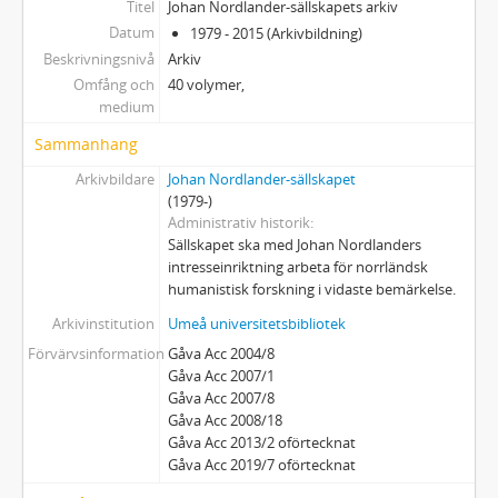
Titel
Johan Nordlander-sällskapets arkiv
Datum
1979 - 2015 (Arkivbildning)
Beskrivningsnivå
Arkiv
Omfång och
40 volymer,
medium
Sammanhang
Arkivbildare
Johan Nordlander-sällskapet
(1979-)
Administrativ historik
Sällskapet ska med Johan Nordlanders
intresseinriktning arbeta för norrländsk
humanistisk forskning i vidaste bemärkelse.
Arkivinstitution
Umeå universitetsbibliotek
Förvärvsinformation
Gåva Acc 2004/8
Gåva Acc 2007/1
Gåva Acc 2007/8
Gåva Acc 2008/18
Gåva Acc 2013/2 oförtecknat
Gåva Acc 2019/7 oförtecknat