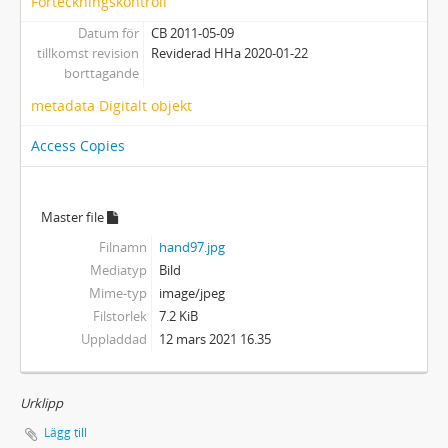
Förteckningskontroll
Datum för
CB 2011-05-09
tillkomst revision
Reviderad HHa 2020-01-22
borttagande
metadata Digitalt objekt
Access Copies
Master file
Filnamn
hand97.jpg
Mediatyp
Bild
Mime-typ
image/jpeg
Filstorlek
7.2 KiB
Uppladdad
12 mars 2021 16.35
Urklipp
Lägg till