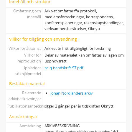
Innehåll och struktur
Omfattning och
Arkivet omfattar ffa protokoll,
innehåll
medlemsförteckningar, korrespondens,
konferensplaneringar, räkenskapshandlingar,
verksamhetsberättelser, Oknytt.
Villkor för tillgång och användning
Villkor för åtkomst
Arkivet är fritt tillgängligt för forskning
Villkor för
Delar av materialet kan omfattas av lagen om
reproduktion
upphovsrätt
Uppladdat
se-q-handskrift-97.pdf
sökhjälpmedel
Besläktat material
Relaterade
Johan Nordlanders arkiv
arkivbeskrivningar
Publikationsanteckning
Utger 2 gånger per år tidskriften Oknytt
Anmärkningar
Anmärkning
ARKIVBESKRIVNING
Johan Nordlander-sällskapet bildades 14/3