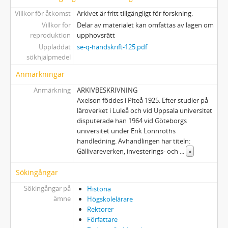
Villkor för åtkomst
Arkivet är fritt tillgängligt för forskning.
Villkor för
Delar av materialet kan omfattas av lagen om
reproduktion
upphovsrätt
Uppladdat
se-q-handskrift-125.pdf
sökhjälpmedel
Anmärkningar
Anmärkning
ARKIVBESKRIVNING
Axelson föddes i Piteå 1925. Efter studier på
läroverket i Luleå och vid Uppsala universitet
disputerade han 1964 vid Göteborgs
universitet under Erik Lönnroths
handledning. Avhandlingen har titeln:
Gällivareverken, investerings- och
...
»
Sökingångar
Sökingångar på
Historia
ämne
Högskolelärare
Rektorer
Författare