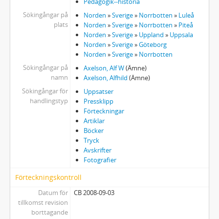
Pedagogik--historia
Sökingångar på
Norden
»
Sverige
»
Norrbotten
»
Luleå
plats
Norden
»
Sverige
»
Norrbotten
»
Piteå
Norden
»
Sverige
»
Uppland
»
Uppsala
Norden
»
Sverige
»
Göteborg
Norden
»
Sverige
»
Norrbotten
Sökingångar på
Axelson, Alf W
(Ämne)
namn
Axelson, Alfhild
(Ämne)
Sökingångar för
Uppsatser
handlingstyp
Pressklipp
Förteckningar
Artiklar
Böcker
Tryck
Avskrifter
Fotografier
Förteckningskontroll
Datum för
CB 2008-09-03
tillkomst revision
borttagande