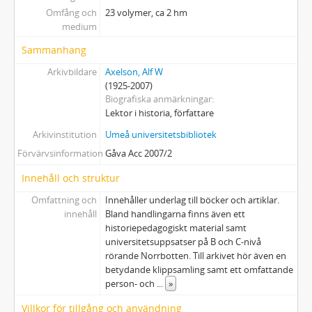
23 - Handlingar rörande Alfhild Axelson
Omfång och
23 volymer, ca 2 hm
medium
Sammanhang
Arkivbildare
Axelson, Alf W
(1925-2007)
Biografiska anmärkningar
Lektor i historia, författare
Arkivinstitution
Umeå universitetsbibliotek
Förvärvsinformation
Gåva Acc 2007/2
Innehåll och struktur
Omfattning och
Innehåller underlag till böcker och artiklar.
innehåll
Bland handlingarna finns även ett
historiepedagogiskt material samt
universitetsuppsatser på B och C-nivå
rörande Norrbotten. Till arkivet hör även en
betydande klippsamling samt ett omfattande
person- och
...
»
Villkor för tillgång och användning