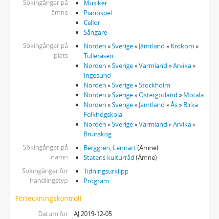
Sökingångar på
Musiker
ämne
Pianospel
Cellor
Sångare
Sökingångar på
Norden
»
Sverige
»
Jämtland
»
Krokom
»
plats
Tulleråsen
Norden
»
Sverige
»
Värmland
»
Arvika
»
Ingesund
Norden
»
Sverige
»
Stockholm
Norden
»
Sverige
»
Östergötland
»
Motala
Norden
»
Sverige
»
Jämtland
»
Ås
»
Birka
Folkhögskola
Norden
»
Sverige
»
Värmland
»
Arvika
»
Brunskog
Sökingångar på
Berggren, Lennart
(Ämne)
namn
Statens kulturråd
(Ämne)
Sökingångar för
Tidningsurklipp
handlingstyp
Program
Förteckningskontroll
Datum för
AJ 2019-12-05