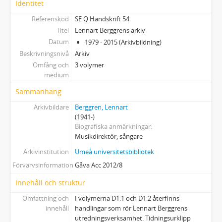
Identitet
Referenskod
SE Q Handskrift 54
Titel
Lennart Berggrens arkiv
Datum
1979 - 2015 (Arkivbildning)
Beskrivningsnivå
Arkiv
Omfång och
3 volymer
medium
Sammanhang
Arkivbildare
Berggren, Lennart
(1941-)
Biografiska anmärkningar
Musikdirektör, sångare
Arkivinstitution
Umeå universitetsbibliotek
Förvärvsinformation
Gåva Acc 2012/8
Innehåll och struktur
Omfattning och
I volymerna D1:1 och D1:2 återfinns
innehåll
handlingar som rör Lennart Berggrens
utredningsverksamhet. Tidningsurklipp