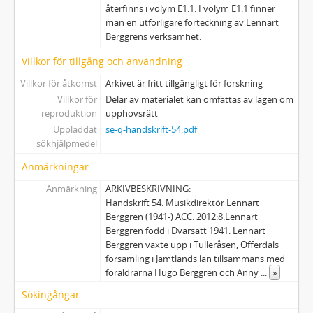
återfinns i volym E1:1. I volym E1:1 finner
man en utförligare förteckning av Lennart
Berggrens verksamhet.
Villkor för tillgång och användning
Villkor för åtkomst
Arkivet är fritt tillgängligt för forskning
Villkor för
Delar av materialet kan omfattas av lagen om
reproduktion
upphovsrätt
Uppladdat
se-q-handskrift-54.pdf
sökhjälpmedel
Anmärkningar
Anmärkning
ARKIVBESKRIVNING:
Handskrift 54. Musikdirektör Lennart
Berggren (1941-) ACC. 2012:8.Lennart
Berggren född i Dvärsätt 1941. Lennart
Berggren växte upp i Tulleråsen, Offerdals
församling i Jämtlands län tillsammans med
föräldrarna Hugo Berggren och Anny
...
»
Sökingångar