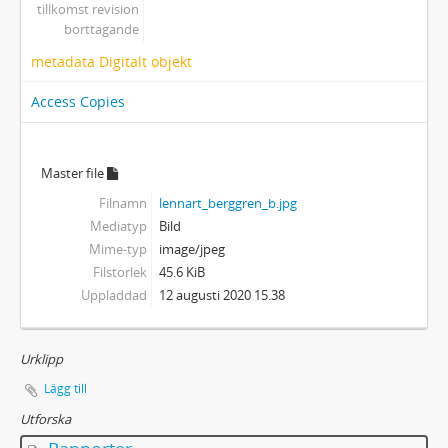
tillkomst revision
borttagande
metadata Digitalt objekt
Access Copies
Master file
Filnamn
lennart_berggren_b.jpg
Mediatyp
Bild
Mime-typ
image/jpeg
Filstorlek
45.6 KiB
Uppladdad
12 augusti 2020 15.38
Urklipp
Lägg till
Utforska