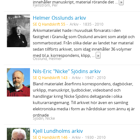
innehåller manuskript, material rörande det
...
»
Fjellström, Per
Helmer Osslunds arkiv
SE Q Handskrift 55
Arkiv
1835 - 2010
Arkivmaterialet hade i huvudsak förvarats i den
fastighet i Granvåg som Osslund använt som ateljé och
sommarbostad. Från olika delar av landet har material
sedan tillförts arkivet, som idag innehåller 36 volymer
med bl.a. korrespondens, klipp,
...
»
Osslund, Helmer
Nils-Eric "Nicke" Sjödins arkiv
SE Q Handskrift 143
Arkiv
1947 - 2010
Bland materialet återfinns korrespondens, dagböcker,
urklipp, manuskript, ljudböcker, videoband och
handlingar kring Nicke Sjödins deltagande i olika
kulturarrangemang. Till arkivet hör även en samling
elektroniska media i form av hårddiskar som ännu ej är
ordnade
Sjödin, Nicke
Kjell Lundholms arkiv
SE Q Handskrift 146
Arkiv
1930 - 2010