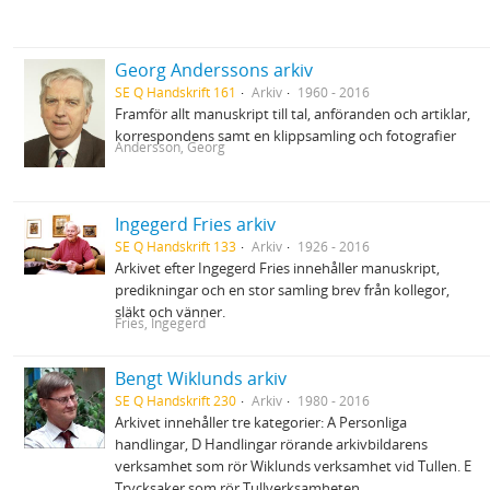
Georg Anderssons arkiv
SE Q Handskrift 161
Arkiv
1960 - 2016
Framför allt manuskript till tal, anföranden och artiklar,
korrespondens samt en klippsamling och fotografier
Andersson, Georg
Ingegerd Fries arkiv
SE Q Handskrift 133
Arkiv
1926 - 2016
Arkivet efter Ingegerd Fries innehåller manuskript,
predikningar och en stor samling brev från kollegor,
släkt och vänner.
Fries, Ingegerd
Bengt Wiklunds arkiv
SE Q Handskrift 230
Arkiv
1980 - 2016
Arkivet innehåller tre kategorier: A Personliga
handlingar, D Handlingar rörande arkivbildarens
verksamhet som rör Wiklunds verksamhet vid Tullen. E
Trycksaker som rör Tullverksamheten.