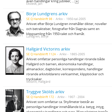
även handlingar kring jubiléer,
...
»
Ekstedt, Jan
Börje Lundgrens arkiv
SE Q Handskrift 98
Arkiv
1950-tal-2005
Arkivet efter Börje Lundgren innehåller dikter, noveller
och betraktelser, fotografier från Slagnäs samt en
klippsamling från 1950-talet och framåt.
Lundgren, Börje
Hallgärd Victorins arkiv
SE Q Handskrift 112A
Arkiv
1865-2005
Arkivet omfattar personliga handlingar rörande både
Hallgärd och barnen, ekonomiska handlingar,
almanackor, dagböcker, korrespondens, handlingar
rörande arkivbildarens verksamhet, klippböcker och
trycksaker.
Victorin, Hallgärd
Tryggve Skölds arkiv
SE Q Handskrift 172
Arkiv
1907 - 2004
Arkivet som omfattar ca. 5hyllmeter består av
personliga handlingar innehållande bl.a. betyg, intyg,
ekonomiska handlingar och pass. Manuskripten består