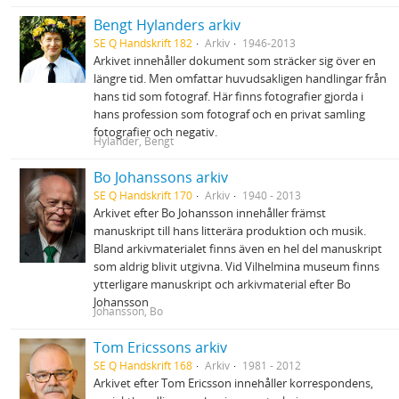
Bengt Hylanders arkiv
SE Q Handskrift 182
Arkiv
1946-2013
Arkivet innehåller dokument som sträcker sig över en
längre tid. Men omfattar huvudsakligen handlingar från
hans tid som fotograf. Här finns fotografier gjorda i
hans profession som fotograf och en privat samling
fotografier och negativ.
Hylander, Bengt
Bo Johanssons arkiv
SE Q Handskrift 170
Arkiv
1940 - 2013
Arkivet efter Bo Johansson innehåller främst
manuskript till hans litterära produktion och musik.
Bland arkivmaterialet finns även en hel del manuskript
som aldrig blivit utgivna. Vid Vilhelmina museum finns
ytterligare manuskript och arkivmaterial efter Bo
Johansson
Johansson, Bo
Tom Ericssons arkiv
SE Q Handskrift 168
Arkiv
1981 - 2012
Arkivet efter Tom Ericsson innehåller korrespondens,