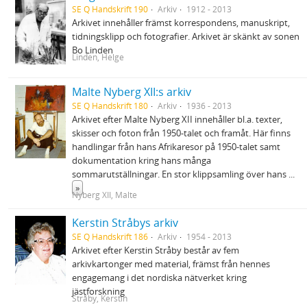
SE Q Handskrift 190
Arkiv
1912 - 2013
Arkivet innehåller främst korrespondens, manuskript,
tidningsklipp och fotografier. Arkivet är skänkt av sonen
Bo Linden
Linden, Helge
Malte Nyberg XII:s arkiv
SE Q Handskrift 180
Arkiv
1936 - 2013
Arkivet efter Malte Nyberg XII innehåller bl.a. texter,
skisser och foton från 1950-talet och framåt. Här finns
handlingar från hans Afrikaresor på 1950-talet samt
dokumentation kring hans många
sommarutställningar. En stor klippsamling över hans
...
»
Nyberg XII, Malte
Kerstin Stråbys arkiv
SE Q Handskrift 186
Arkiv
1954 - 2013
Arkivet efter Kerstin Stråby består av fem
arkivkartonger med material, främst från hennes
engagemang i det nordiska nätverket kring
jästforskning
Stråby, Kerstin