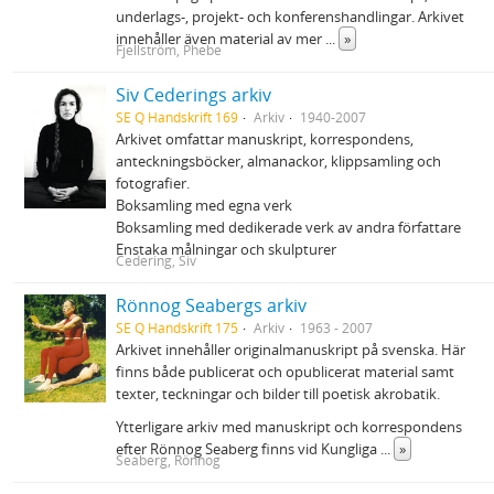
underlags‐, projekt‐ och konferenshandlingar. Arkivet
innehåller även material av mer
...
»
Fjellström, Phebe
Siv Cederings arkiv
SE Q Handskrift 169
Arkiv
1940-2007
Arkivet omfattar manuskript, korrespondens,
anteckningsböcker, almanackor, klippsamling och
fotografier.
Boksamling med egna verk
Boksamling med dedikerade verk av andra författare
Enstaka målningar och skulpturer
Cedering, Siv
Rönnog Seabergs arkiv
SE Q Handskrift 175
Arkiv
1963 - 2007
Arkivet innehåller originalmanuskript på svenska. Här
finns både publicerat och opublicerat material samt
texter, teckningar och bilder till poetisk akrobatik.
Ytterligare arkiv med manuskript och korrespondens
efter Rönnog Seaberg finns vid Kungliga
...
»
Seaberg, Rönnog