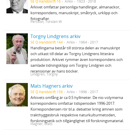
SE Q Handskrift 16
Arkiv
1923 - 2018
Arkivet omfattar personliga handlingar, almanackor,
korrespondens, manuskript, småtryck, urklipp och
fotografier.
Persson, Torsten W
Torgny Lindgrens arkiv
SE Q Handskrift 144
Arkiv
1964 - 2017
Handlingarna består till största delen av manuskript
och utkast till delar av Torgny Lindgrens litterära
produktion. Arkivet rymmer även korrespondens och
samlade tidningsklipp om Torgny Lindgren och
recensioner av hans böcker.
Lindgren, Torgny
Mats Hagners arkiv
SE Q Handskrift 159
Arkiv
1996 - 2017
Arkivets omfång är ca 0.5 hyllmeter. De nio volymerna
korrespondens omfattar tidsperioden 1996-2017.
Korrespondensen rör bl.a. debatter kring ämnen som
trakthyggesbruk respektive naturkulturmetoden,
forskningsetik och tillgänglighet till forskningsmaterial.
Hagner, Mats