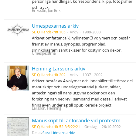
personliga handlingar, korrespondens, klipp, fotografier
och tryck.
Eriksson, Jon Erik
Umespexarnas arkiv
SE Q Handskrift 105
Arkiv
1989-2003
Arkivet omfattar ca ½ hyllmeter (3 volymer) och består
främst av manus, synopsis, programblad,
sminkdiagram samt skisser för kostym och dekor.
Umespexarna
Henning Larssons arkiv
SE Q Handskrift 202
Arkiv
1937 - 2002
Arkivet består av 4 volymer och innehåller till största del
manuskript och underlagsmaterial (utkast, bilder,
anteckningar) till hans utgivna böcker och den
forskning han bedrev i samband med dessa. I arkivet
finns även underlag till opublicerade projekt.
Larsson, Henning
Manuskript till anförande vid protestmöte mot USA:s krig i Irak Luleå stadshus
SE Q Handskrift 52:B:5:22:21
Omslag
26/10 2002
Del av
Sara Lidmans arkiv