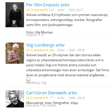
Per Olov Enquists arkiv
SE Q Handskrift 226
Arkiv
1922-2017
Arkivet omfattar 6,5 hyllmeter och rymmer manuskript,
korrespondens, tidningsurklipp, böcker, fotografier
samt film- och ljudinspeliningar.
Foto: Ulla Montan
Enquist, P. O.
Stig Lundbergs arkiv
SE Q Handskrift 206
Arkiv
1940 - 2016
Arkivet består av 29 volymer där den största delen
utgörs av yrkesrelaterad korrespondens (brev och e-
post) mellan Stig och främst andra svenska och
utländska entomologer men även ornitologer. Det finns
även en projektserie med diverse material angående
...
»
Lundberg, Stig
Carl-Göran Ekerwalds arkiv
SE Q Handskrift 177
Arkiv
1949 - 2016
Manuskript, brev, fotografier, klipp
Ekerwald, Carl-Göran