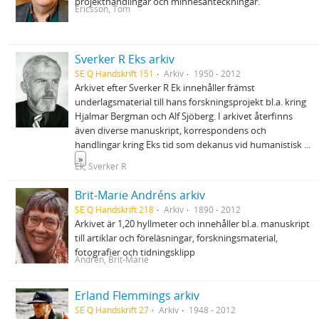
projekthandlingar och minnesanteckningar.
Ericsson, Tom
Sverker R Eks arkiv
SE Q Handskrift 151
Arkiv
1950 - 2012
Arkivet efter Sverker R Ek innehåller främst
underlagsmaterial till hans forskningsprojekt bl.a. kring
Hjalmar Bergman och Alf Sjöberg. I arkivet återfinns
även diverse manuskript, korrespondens och
handlingar kring Eks tid som dekanus vid humanistisk
...
»
Ek, Sverker R
Brit-Marie Andréns arkiv
SE Q Handskrift 218
Arkiv
1890 - 2012
Arkivet är 1,20 hyllmeter och innehåller bl.a. manuskript
till artiklar och föreläsningar, forskningsmaterial,
fotografier och tidningsklipp
Andrén, Brit-Marie
Erland Flemmings arkiv
SE Q Handskrift 27
Arkiv
1948 - 2012