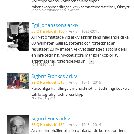
korrespondens, konferensplaneringar,
räkenskapshandlingar, verksamhetsberättelser, Oknytt.
Johan Nordlander-sällskapet
Egil Johanssons arkiv
SE Q Handskrift 165
Arkiv
1628-2015
Arkivet omfattade vid arkivläggningens inledande cirka
80 hyllmeter. Gallrat, sorterat och förtecknat är
resultatet 20 hyllmeter. Arkivet saknade till stora delar
en inre ordning. Mycket stora mängder kopior av
arkivmaterial, företrädesvis ur
...
»
Johansson, Egil
Sigbrit Frankes arkiv
SE Q Handskrift 215
Arkiv
1976 - 2015
Personliga handlingar, manuskript, anteckningsböcker,
tal, fotografier och pressklipp.
Franke, Sigbrit
Sigurd Fries arkiv
SE Q Handskrift 132
Arkiv
1943 - 2014
Arkivet innehåller bl.a. en omfattande korrespondens