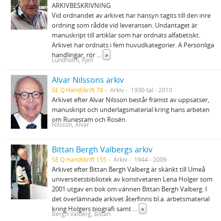
ARKIVBESKRIVNING
Vid ordnandet av arkivet har hänsyn tagits till den inre
ordning som rådde vid leveransen. Undantaget är
manuskript till artiklar som har ordnats alfabetiskt.
Arkivet har ordnats i fem huvudkategorier. A Personliga
handlingar, rör
...
»
Lundholm, Kjell
Alvar Nilssons arkiv
SE Q Handskrift 79
Arkiv
1930-tal - 2010
Arkivet efter Alvar Nilsson består främst av uppsatser,
manuskript och underlagsmaterial kring hans arbeten
om Runestam och Rosén.
Nilsson, Alvar
Bittan Bergh Valbergs arkiv
SE Q Handskrift 155
Arkiv
1944 - 2009
Arkivet efter Bittan Bergh Valberg är skänkt till Umeå
universitetsbibliotek av konstvetaren Lena Holger som
2001 utgav en bok om vännen Bittan Bergh Valberg. I
det överlämnade arkivet återfinns bl.a. arbetsmaterial
kring Holgers biografi samt
...
»
Bergh Valberg, Bittan