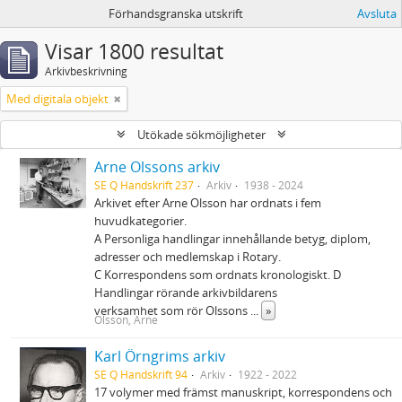
Förhandsgranska utskrift
Avsluta
Visar 1800 resultat
Arkivbeskrivning
Med digitala objekt
Utökade sökmöjligheter
Arne Olssons arkiv
SE Q Handskrift 237
Arkiv
1938 - 2024
Arkivet efter Arne Olsson har ordnats i fem
huvudkategorier.
A Personliga handlingar innehållande betyg, diplom,
adresser och medlemskap i Rotary.
C Korrespondens som ordnats kronologiskt. D
Handlingar rörande arkivbildarens
verksamhet som rör Olssons
...
»
Olsson, Arne
Karl Örngrims arkiv
SE Q Handskrift 94
Arkiv
1922 - 2022
17 volymer med främst manuskript, korrespondens och