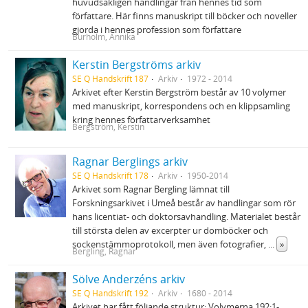
huvudsakligen handlingar från hennes tid som
författare. Här finns manuskript till böcker och noveller
gjorda i hennes profession som författare
Burholm, Annika
Kerstin Bergströms arkiv
SE Q Handskrift 187
Arkiv
1972 - 2014
Arkivet efter Kerstin Bergström består av 10 volymer
med manuskript, korrespondens och en klippsamling
kring hennes författarverksamhet
Bergström, Kerstin
Ragnar Berglings arkiv
SE Q Handskrift 178
Arkiv
1950-2014
Arkivet som Ragnar Bergling lämnat till
Forskningsarkivet i Umeå består av handlingar som rör
hans licentiat- och doktorsavhandling. Materialet består
till största delen av excerpter ur domböcker och
sockenstämmoprotokoll, men även fotografier,
...
»
Bergling, Ragnar
Sölve Anderzéns arkiv
SE Q Handskrift 192
Arkiv
1680 - 2014
Arkivet har fått följande struktur: Volymerna 192:1-