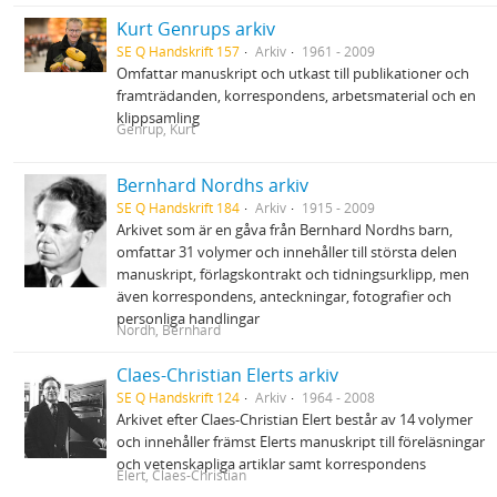
Kurt Genrups arkiv
SE Q Handskrift 157
Arkiv
1961 - 2009
Omfattar manuskript och utkast till publikationer och
framträdanden, korrespondens, arbetsmaterial och en
klippsamling
Genrup, Kurt
Bernhard Nordhs arkiv
SE Q Handskrift 184
Arkiv
1915 - 2009
Arkivet som är en gåva från Bernhard Nordhs barn,
omfattar 31 volymer och innehåller till största delen
manuskript, förlagskontrakt och tidningsurklipp, men
även korrespondens, anteckningar, fotografier och
personliga handlingar
Nordh, Bernhard
Claes-Christian Elerts arkiv
SE Q Handskrift 124
Arkiv
1964 - 2008
Arkivet efter Claes-Christian Elert består av 14 volymer
och innehåller främst Elerts manuskript till föreläsningar
och vetenskapliga artiklar samt korrespondens
Elert, Claes-Christian