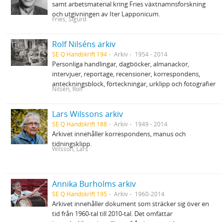
samt arbetsmaterial kring Fries växtnamnsforskning
och utgivningen av Iter Lapponicum.
Fries, Sigurd
Rolf Nilséns arkiv
SE Q Handskrift 194
Arkiv
1954 - 2014
Personliga handlingar, dagböcker, almanackor,
intervjuer, reportage, recensioner, korrespondens,
anteckningsblock, förteckningar, urklipp och fotografier
Nilsén, Rolf
Lars Wilssons arkiv
SE Q Handskrift 188
Arkiv
1949 - 2014
Arkivet innehåller korrespondens, manus och
tidningsklipp.
Wilsson, Lars
Annika Burholms arkiv
SE Q Handskrift 195
Arkiv
1960-2014
Arkivet innehåller dokument som sträcker sig över en
tid från 1960-tal till 2010-tal. Det omfattar