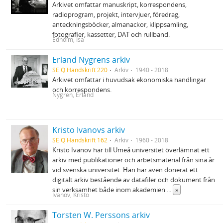
Arkivet omfattar manuskript, korrespondens,
radioprogram, projekt, intervjuer, föredrag,
anteckningsböcker, almanackor, klippsamling,
fotografier, kassetter, DAT och rullband.
Edholm, Isa
Erland Nygrens arkiv
SE Q Handskrift 220
Arkiv
1940 - 2018
Arkivet omfattar i huvudsak ekonomiska handlingar
och korrespondens.
Nygren, Erland
Kristo Ivanovs arkiv
SE Q Handskrift 162
Arkiv
1960 - 2018
Kristo Ivanov har till Umeå universitet överlämnat ett
arkiv med publikationer och arbetsmaterial från sina år
vid svenska universitet. Han har även donerat ett
digitalt arkiv bestående av datafiler och dokument från
sin verksamhet både inom akademien
...
»
Ivanov, Kristo
Torsten W. Perssons arkiv