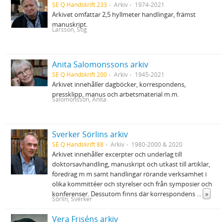
SE Q Handskrift 233
Arkiv
1974-2021
Arkivet omfattar 2,5 hyllmeter handlingar, främst
manuskript.
Larsson, Stig
Anita Salomonssons arkiv
SE Q Handskrift 200
Arkiv
1945-2021
Arkivet innehåller dagböcker, korrespondens,
pressklipp, manus och arbetsmaterial m.m.
Salomonsson, Anita
Sverker Sörlins arkiv
SE Q Handskrift 88
Arkiv
1980-2000 & 2020
Arkivet innehåller excerpter och underlag till
doktorsavhandling, manuskript och utkast till artiklar,
föredrag m m samt handlingar rörande verksamhet i
olika kommittéer och styrelser och från symposier och
konferenser. Dessutom finns där korrespondens
...
»
Sörlin, Sverker
Vera Friséns arkiv