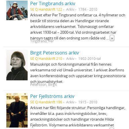
Per Tingbrands arkiv
SE Q Handskrift 122
Arkiv
1784 - 2010
Arkivet efter Per Tingbrand omfattar ca. 4 hyllmeter och
består till största delen av Handlingar rörande
arkivbildarens verksamhet. Tidsmässigt omfattar
arkivet 1930-tal – 2000-tal. Vid ordningsarbetet har
hänsyn tagits till den ordning som rådde vid
...
»
Tingbrand, Per
Birgit Peterssons arkiv
SE Q Handskrift 210
Arkiv
1902-2010-tal
Manuskript och forskningsmaterial från hennes
verksamma tid vid Umeå universitet. I arkivet återfinns
även konferensbidrag och uppsatser kring presshistoria
och journalistyrket.
Petersson, Birgit
Per Fjellströms arkiv
SE Q Handskrift 196
Arkiv
1915 - 2010
Arkivet har fått följande struktur: Personliga handlingar,
innehåller bl.a. pass inskrivningsböcker, brev,
anteckningsböcker och handlingar rörande Hilda
Fjellström. Volymerna arkivbildarens verksamhet