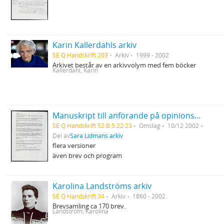
Karin Kallerdahls arkiv
SE Q Handskrift 203
Arkiv
1999 - 2002
Arkivet består av en arkivvolym med fem böcker
Kallerdahl, Karin
Manuskript till anförande på opinionsmöte på de mänskliga rättigheternas dag mot USA:s krigshot mot Irak i ABF-huset Stockholm
SE Q Handskrift 52:B:5:22:23
Omslag
10/12 2002
Del av
Sara Lidmans arkiv
flera versioner
även brev och program
Karolina Landströms arkiv
SE Q Handskrift 34
Arkiv
1860 - 2002
Brevsamling ca 170 brev.
Landström, Karolina