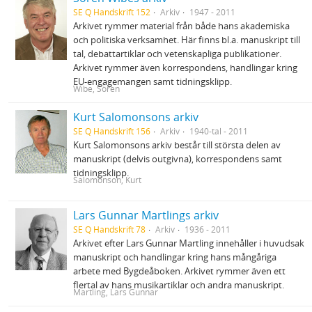
SE Q Handskrift 152
Arkiv
1947 - 2011
Arkivet rymmer material från både hans akademiska
och politiska verksamhet. Här finns bl.a. manuskript till
tal, debattartiklar och vetenskapliga publikationer.
Arkivet rymmer även korrespondens, handlingar kring
EU-engagemangen samt tidningsklipp.
Wibe, Sören
Kurt Salomonsons arkiv
SE Q Handskrift 156
Arkiv
1940-tal - 2011
Kurt Salomonsons arkiv består till största delen av
manuskript (delvis outgivna), korrespondens samt
tidningsklipp.
Salomonson, Kurt
Lars Gunnar Martlings arkiv
SE Q Handskrift 78
Arkiv
1936 - 2011
Arkivet efter Lars Gunnar Martling innehåller i huvudsak
manuskript och handlingar kring hans mångåriga
arbete med Bygdeåboken. Arkivet rymmer även ett
flertal av hans musikartiklar och andra manuskript.
Martling, Lars Gunnar