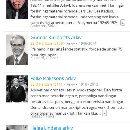
192:44 innehåller Arkivbildarens verksamhet. Här ingår
forskningsmaterial rörande Lars Levi Laestadius,
forskningsmaterial rörande undervisning och kyrka
samt övrigt arbetsmaterial. Volymerna 192:45-192:
...
»
Anderzén, Sölve
Gunnar Kulldorffs arkiv
SE Q Handskrift 179
Arkiv
1946-2014
Ffa handlingar angående statistik, fördelade under 75
huvudgrupper
Kulldorff, Gunnar
Folke Isakssons arkiv
SE Q Handskrift 111
Arkiv
1910 - 2013
Arkivet har ordnats i sex huvudkategorier. Den första
serien med beteckningen A, personliga handlingar
består av bl.a. pass, betyg och ekonomiska handlingar.
Den andra serien manuskript och egna verk B, omfattar
olika typer av manuskript. Här kan bl.a.
...
»
Isaksson, Folke
Helge Lindens arkiv