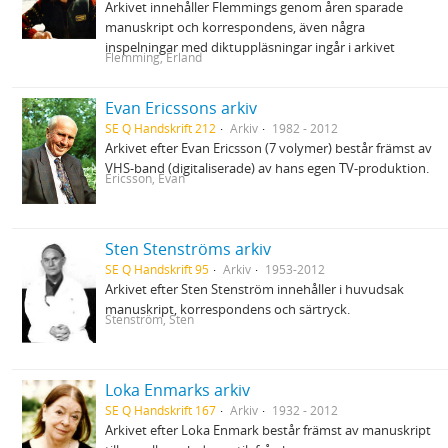
Arkivet innehåller Flemmings genom åren sparade
manuskript och korrespondens, även några
inspelningar med diktuppläsningar ingår i arkivet
Flemming, Erland
Evan Ericssons arkiv
SE Q Handskrift 212
Arkiv
1982 - 2012
Arkivet efter Evan Ericsson (7 volymer) består främst av
VHS-band (digitaliserade) av hans egen TV-produktion.
Ericsson, Evan
Sten Stenströms arkiv
SE Q Handskrift 95
Arkiv
1953-2012
Arkivet efter Sten Stenström innehåller i huvudsak
manuskript, korrespondens och särtryck.
Stenström, Sten
Loka Enmarks arkiv
SE Q Handskrift 167
Arkiv
1932 - 2012
Arkivet efter Loka Enmark består främst av manuskript