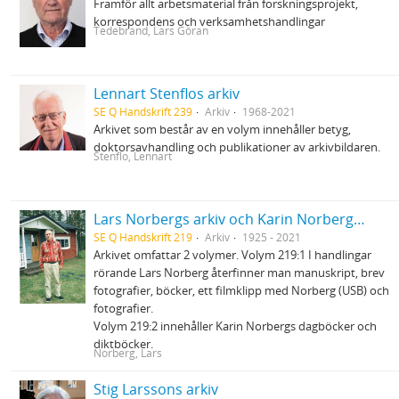
Framför allt arbetsmaterial från forskningsprojekt,
korrespondens och verksamhetshandlingar
Tedebrand, Lars Göran
Lennart Stenflos arkiv
SE Q Handskrift 239
Arkiv
1968-2021
Arkivet som består av en volym innehåller betyg,
doktorsavhandling och publikationer av arkivbildaren.
Stenflo, Lennart
Lars Norbergs arkiv och Karin Norbergs arkiv
SE Q Handskrift 219
Arkiv
1925 - 2021
Arkivet omfattar 2 volymer. Volym 219:1 I handlingar
rörande Lars Norberg återfinner man manuskript, brev
fotografier, böcker, ett filmklipp med Norberg (USB) och
fotografier.
Volym 219:2 innehåller Karin Norbergs dagböcker och
diktböcker.
Norberg, Lars
Stig Larssons arkiv