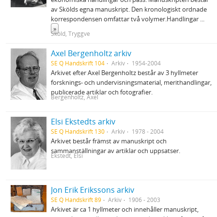
av Skölds egna manuskript. Den kronologiskt ordnade
korrespondensen omfattar två volymer.Handlingar
...
»
Sköld, Tryggve
Axel Bergenholtz arkiv
SE Q Handskrift 104
Arkiv
1954-2004
Arkivet efter Axel Bergenholtz består av 3 hyllmeter
forsknings- och undervisningsmaterial, merithandlingar,
publicerade artiklar och fotografier.
Bergenholtz, Axel
Elsi Ekstedts arkiv
SE Q Handskrift 130
Arkiv
1978 - 2004
Arkivet består främst av manuskript och
sammanställningar av artiklar och uppsatser.
Ekstedt, Elsi
Jon Erik Erikssons arkiv
SE Q Handskrift 89
Arkiv
1906 - 2003
Arkivet är ca 1 hyllmeter och innehåller manuskript,