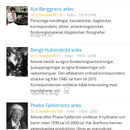
Rut Berggrens arkiv
SE Q Handskrift 134
Arkiv
1918-2008
Personliga handlingar, kassaböcker, dagböcker,
korrespondens, dikter, anteckningsböcker,
forskningsmaterial, klippböcker, fotografier
Berggren, Rut
Bengt Hubendicks arkiv
SE Q Handskrift 17
Arkiv
1916 - 2008
Arkivet består av egna föreläsningsanteckningar,
ljudupptagningar av egna föreläsningar och
radiointervjuer. Den alfabetiskt ordnad korrespondens
sträcker sig från 1940- tal fram till 2010.
Korrespondensen omfattar både brevväxling med
myndigheter och
...
»
Hubendick, Bengt
Phebe Fjellströms arkiv
SE Q Handskrift 106
Arkiv
1934 - 2007
Arkivet efter Phebe Fjellström omfattar 9 hyllmeter och
berör tiden 1930‐tal till 2000‐tal. Här återfinns hennes
vetenskapliga produktion i form av manuskript,