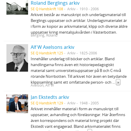
Roland Berglings arkiv
SE Q Handskrift 108
Arkiv
1910 - 2006
Arkivet består av manuskript och underlagsmaterial till
Berglings uppsatser och artiklar. Underlagsmaterialet är
i form av kopior av arkivmaterial, klipp och diverse äldre
uppsatser kring mentalsjukvården i Västerbotten.
Bergling, Roland
Alf W Axelsons arkiv
SE Q Handskrift 125
Arkiv
1825-2006
Innehåller underlag till böcker och artiklar. Bland
handlingarna finns även ett historiepedagogiskt
material samt universitetsuppsatser på B och C-nivå
rörande Norrbotten. Till arkivet hör även en betydande
klippsamling samt ett omfattande person- och
...
»
Axelson, Alf W
Jan Ekstedts arkiv
SE Q Handskrift 129
Arkiv
1948 - 2005
Arkivet innehåller material i form av manuskript till
uppsatser, avhandling och föreläsningar. Här återfinns
även korrespondens och material kring projekt där
Ekstedt varit engagerad. Bland arkivmaterialet finns