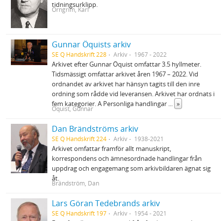
tidningsurklipp.
Örngrim, Karl
Gunnar Öquists arkiv
SE Q Handskrift 228
Arkiv
1967 - 2022
Arkivet efter Gunnar Öquist omfattar 3.5 hyllmeter.
Tidsmässigt omfattar arkivet åren 1967 – 2022. Vid
ordnandet av arkivet har hänsyn tagits till den inre
ordning som rådde vid leveransen. Arkivet har ordnats i
fem kategorier. A Personliga handlingar
...
»
Öquist, Gunnar
Dan Brändströms arkiv
SE Q Handskrift 224
Arkiv
1938-2021
Arkivet omfattar framför allt manuskript,
korrespondens och ämnesordnade handlingar från
uppdrag och engagemang som arkivbildaren ägnat sig
åt.
Brändström, Dan
Lars Göran Tedebrands arkiv
SE Q Handskrift 197
Arkiv
1954 - 2021