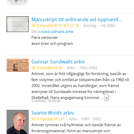
Manuskript till anförande vid öppnandet av den nordiska kongressen inom obstetrik och gynekologi i Umeå
SE Q Handskrift 52:B:5:22:19
Omslag
1/6 2002
Del av
Sara Lidmans arkiv
Flera versioner
även brev och program
Gunnar Sundwalls arkiv
SE Q Handskrift 86
Arkiv
1962-2002
Arkivet, som är fritt tillgängligt för forskning, består av
fem volymer och omfattar tidsperioden från ca 1960 till
2002. Innehållet utgörs av handlingar, som främst
anknyter till Sundwalls intresse för näringslivet i
Skellefteå. Hans engagemang kommer
...
»
Sundwall, Gunnar
Svante Wolds arkiv
SE Q Handskrift 141
Arkiv
1967 - 2002
Arkivet rymmer två hyllmeter och består främst av
forskningsmaterial i form av manuskript och