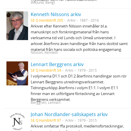
Wiklund, Bengt
Kenneth Nilssons arkiv
SE Q Handskrift 205
Arkiv
1887 - 2016
Arkivet efter Kenneth Nilsson innehåller bl.a.
manuskript och forskningsmaterial från hans
verksamma tid vid Lunds och Umeå universitet. I
arkivet återfinns även handlingar från hans skoltid samt
material från hans sociala och politiska engagemang.
Nilsson, Kenneth
Lennart Berggrens arkiv
SE Q Handskrift 54
Arkiv
1979 - 2015
I volymerna D1:1 och D1:2 återfinns handlingar som rör
Lennart Berggrens utredningsverksamhet.
Tidningsurklipp återfinns i volym E1:1. I volym E1:1
finner man en utförligare förteckning av Lennart
Berggrens verksamhet.
Berggren, Lennart
Johan Nordlander-sällskapets arkiv
SE Q Handskrift 97
Arkiv
1979 - 2015
Arkivet omfattar ffa protokoll, medlemsförteckningar,