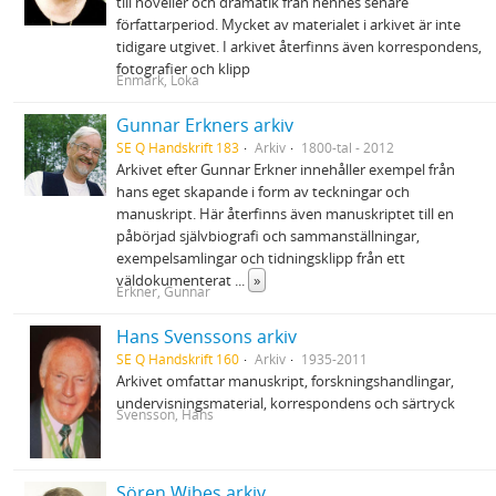
till noveller och dramatik från hennes senare
författarperiod. Mycket av materialet i arkivet är inte
tidigare utgivet. I arkivet återfinns även korrespondens,
fotografier och klipp
Enmark, Loka
Gunnar Erkners arkiv
SE Q Handskrift 183
Arkiv
1800-tal - 2012
Arkivet efter Gunnar Erkner innehåller exempel från
hans eget skapande i form av teckningar och
manuskript. Här återfinns även manuskriptet till en
påbörjad självbiografi och sammanställningar,
exempelsamlingar och tidningsklipp från ett
väldokumenterat
...
»
Erkner, Gunnar
Hans Svenssons arkiv
SE Q Handskrift 160
Arkiv
1935-2011
Arkivet omfattar manuskript, forskningshandlingar,
undervisningsmaterial, korrespondens och särtryck
Svensson, Hans
Sören Wibes arkiv