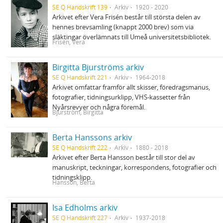
SE Q Handskrift 139
Arkiv
1920 - 2020
Arkivet efter Vera Frisén består till största delen av
hennes brevsamling (knappt 2000 brev) som via
släktingar överlämnats till Umeå universitetsbibliotek.
Frisén, Vera
Birgitta Bjurströms arkiv
SE Q Handskrift 221
Arkiv
1964-2018
Arkivet omfattar framför allt skisser, föredragsmanus,
fotografier, tidningsurklipp, VHS-kassetter från
Nyårsrevyer och några föremål.
Bjurström, Birgitta
Berta Hanssons arkiv
SE Q Handskrift 222
Arkiv
1880 - 2018
Arkivet efter Berta Hansson består till stor del av
manuskript, teckningar, korrespondens, fotografier och
tidningsklipp.
Hansson, Berta
Isa Edholms arkiv
SE Q Handskrift 227
Arkiv
1937-2018