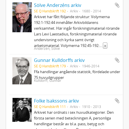
Sölve Anderzéns arkiv
SE Q Handskrift 192
Arkiv
1680 - 2014
Arkivet har fått följande struktur: Volymerna
192:1-192:44 innehåller Arkivbildarens
verksamhet. Här ingår forskningsmaterial rörande
Lars Levi Laestadius, forskningsmaterial rörande
undervisning och kyrka samt övrigt
arbetsmaterial. Volymerna 192:45-192:
...
»
Anderzén, Sölve
Gunnar Kulldorffs arkiv
SE Q Handskrift 179
Arkiv
1946-2014
Ffa handlingar angående statistik, fördelade under
75 huvudgrupper
Kulldorff, Gunnar
Folke Isakssons arkiv
SE Q Handskrift 111
Arkiv
1910 - 2013
Arkivet har ordnats i sex huvudkategorier. Den
första serien med beteckningen A, personliga
handlingar består av bl.a. pass, betyg och