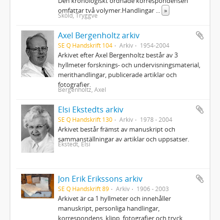
Den kronologiskt ordnade korrespondensen
omfattar två volymer.Handlingar
...
»
Sköld, Tryggve
Axel Bergenholtz arkiv
SE Q Handskrift 104
Arkiv
1954-2004
Arkivet efter Axel Bergenholtz består av 3
hyllmeter forsknings- och undervisningsmaterial,
merithandlingar, publicerade artiklar och
fotografier.
Bergenholtz, Axel
Elsi Ekstedts arkiv
SE Q Handskrift 130
Arkiv
1978 - 2004
Arkivet består främst av manuskript och
sammanställningar av artiklar och uppsatser.
Ekstedt, Elsi
Jon Erik Erikssons arkiv
SE Q Handskrift 89
Arkiv
1906 - 2003
Arkivet är ca 1 hyllmeter och innehåller
manuskript, personliga handlingar,
korrespondens, klipp, fotografier och tryck.