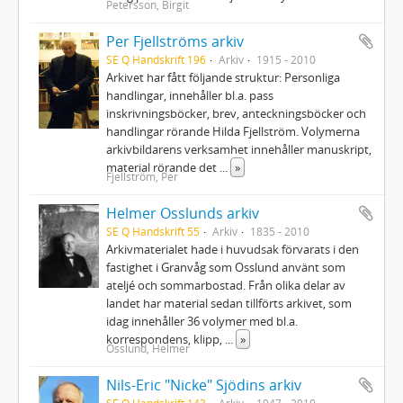
Petersson, Birgit
Per Fjellströms arkiv
SE Q Handskrift 196
Arkiv
1915 - 2010
Arkivet har fått följande struktur: Personliga
handlingar, innehåller bl.a. pass
inskrivningsböcker, brev, anteckningsböcker och
handlingar rörande Hilda Fjellström. Volymerna
arkivbildarens verksamhet innehåller manuskript,
material rörande det
...
»
Fjellström, Per
Helmer Osslunds arkiv
SE Q Handskrift 55
Arkiv
1835 - 2010
Arkivmaterialet hade i huvudsak förvarats i den
fastighet i Granvåg som Osslund använt som
ateljé och sommarbostad. Från olika delar av
landet har material sedan tillförts arkivet, som
idag innehåller 36 volymer med bl.a.
korrespondens, klipp,
...
»
Osslund, Helmer
Nils-Eric "Nicke" Sjödins arkiv
SE Q Handskrift 143
Arkiv
1947 - 2010