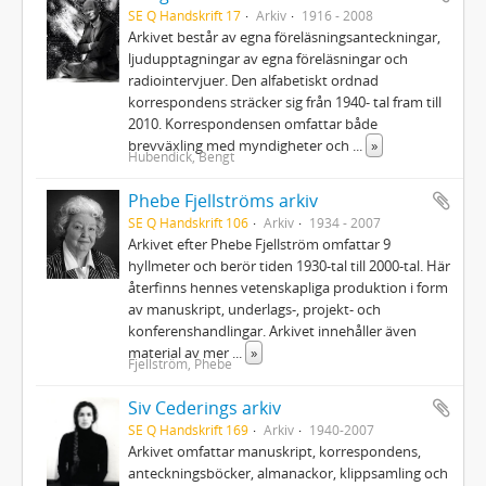
SE Q Handskrift 17
Arkiv
1916 - 2008
Arkivet består av egna föreläsningsanteckningar,
ljudupptagningar av egna föreläsningar och
radiointervjuer. Den alfabetiskt ordnad
korrespondens sträcker sig från 1940- tal fram till
2010. Korrespondensen omfattar både
brevväxling med myndigheter och
...
»
Hubendick, Bengt
Phebe Fjellströms arkiv
SE Q Handskrift 106
Arkiv
1934 - 2007
Arkivet efter Phebe Fjellström omfattar 9
hyllmeter och berör tiden 1930‐tal till 2000‐tal. Här
återfinns hennes vetenskapliga produktion i form
av manuskript, underlags‐, projekt‐ och
konferenshandlingar. Arkivet innehåller även
material av mer
...
»
Fjellström, Phebe
Siv Cederings arkiv
SE Q Handskrift 169
Arkiv
1940-2007
Arkivet omfattar manuskript, korrespondens,
anteckningsböcker, almanackor, klippsamling och