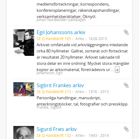
medlemsförteckningar, korrespondens,
konferensplaneringar, räkenskapshandlingar,
verksamhetsberättelser, Oknytt.
Johan Nordlander-sällskapet
Egil Johanssons arkiv
SE Q Handskrift 165
Arkiv
1628-2015
Arkivet omfattade vid arkivläggningens inledande
cirka 80 hyllmeter. Gallrat, sorterat och förtecknat
är resultatet 20 hyllmeter. Arkivet saknade till
stora delar en inre ordning. Mycket stora mängder
kopior av arkivmaterial, företrädesvis ur
...
»
Johansson, Egil
Sigbrit Frankes arkiv
SE Q Handskrift 215
Arkiv
1976 - 2015
Personliga handlingar, manuskript,
anteckningsböcker, tal, fotografier och pressklipp.
Franke, Sigbrit
Sigurd Fries arkiv
SE Q Handskrift 132
Arkiv
1943 - 2014