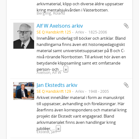
arkivmaterial, klipp och diverse äldre uppsatser
kring mentalsjukvården i Västerbotten.
Bergling, Roland
Alf W Axelsons arkiv
SE Q Handskrift 125
Arkiv
1825-2006
Innehåller underlag till böcker och artiklar. Bland
handlingarna finns även ett historiepedagogiskt
material samt universitetsuppsatser på B och C-
nivå rörande Norrbotten. Till arkivet hör även en
betydande klippsamling samt ett omfattande
person- och
...
»
Axelson, Alf W
Jan Ekstedts arkiv
SE Q Handskrift 129
Arkiv
1948 - 2005
Arkivet innehåller material i form av manuskript
till uppsatser, avhandling och föreläsningar. Här
återfinns även korrespondens och material kring
projekt där Ekstedt varit engagerad. Bland
arkivmaterialet finns även handlingar kring
jubiléer,
...
»
Ekstedt, Jan