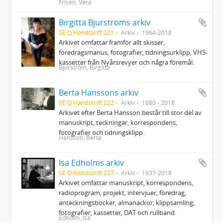
Frisén, Vera
Birgitta Bjurströms arkiv
SE Q Handskrift 221
Arkiv
1964-2018
Arkivet omfattar framför allt skisser,
föredragsmanus, fotografier, tidningsurklipp, VHS-
kassetter från Nyårsrevyer och några föremål.
Bjurström, Birgitta
Berta Hanssons arkiv
SE Q Handskrift 222
Arkiv
1880 - 2018
Arkivet efter Berta Hansson består till stor del av
manuskript, teckningar, korrespondens,
fotografier och tidningsklipp.
Hansson, Berta
Isa Edholms arkiv
SE Q Handskrift 227
Arkiv
1937-2018
Arkivet omfattar manuskript, korrespondens,
radioprogram, projekt, intervjuer, föredrag,
anteckningsböcker, almanackor, klippsamling,
fotografier, kassetter, DAT och rullband.
Edholm, Isa