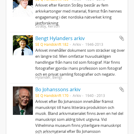
Arkivet efter Kerstin Stråby består av fem
arkivkartonger med material, främst från hennes
engagemang i det nordiska nätverket kring
jästforskning
Stråby, Kerstin
Bengt Hylanders arkiv
SE Q Handskrift 182
Arkiv
1946-2013
Arkivet innehåller dokument som sträcker sig över
en längre tid. Men omfattar huvudsakligen
handlingar från hans tid som fotograf. Här finns
fotografier gjorda i hans profession som fotograf
och en privat samling fotografier och negativ.
Hylander, Bengt
Bo Johanssons arkiv
SE Q Handskrift 170
Arkiv
1940 - 2013
Arkivet efter Bo Johansson innehåller främst
manuskript till hans litterära produktion och
musik. Bland arkivmaterialet finns även en hel del
manuskript som aldrig blivit utgivna. Vid
Vilhelmina museum finns ytterligare manuskript
och arkivmaterial efter Bo Johansson