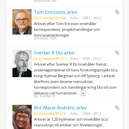
Johansson, Bo
Tom Ericssons arkiv
SE Q Handskrift 168
Arkiv
1981 - 2012
Arkivet efter Tom Ericsson innehåller
korrespondens, projekthandlingar och
minnesanteckningar.
Ericsson, Tom
Sverker R Eks arkiv
SE Q Handskrift 151
Arkiv
1950 - 2012
Arkivet efter Sverker R Ek innehåller främst
underlagsmaterial till hans forskningsprojekt bl.a.
kring Hjalmar Bergman och Alf Sjöberg. I arkivet
återfinns även diverse manuskript,
korrespondens och handlingar kring Eks tid som
dekanus vid humanistisk
...
»
Ek, Sverker R
Brit-Marie Andréns arkiv
SE Q Handskrift 218
Arkiv
1890 - 2012
Arkivet är 1,20 hyllmeter och innehåller bl.a.
manuskript till artiklar och föreläsningar,