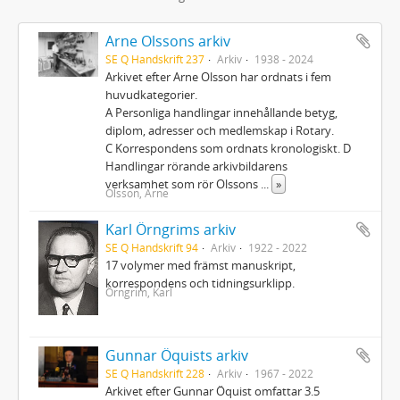
Arne Olssons arkiv
SE Q Handskrift 237
Arkiv
1938 - 2024
Arkivet efter Arne Olsson har ordnats i fem
huvudkategorier.
A Personliga handlingar innehållande betyg,
diplom, adresser och medlemskap i Rotary.
C Korrespondens som ordnats kronologiskt. D
Handlingar rörande arkivbildarens
verksamhet som rör Olssons
...
»
Olsson, Arne
Karl Örngrims arkiv
SE Q Handskrift 94
Arkiv
1922 - 2022
17 volymer med främst manuskript,
korrespondens och tidningsurklipp.
Örngrim, Karl
Gunnar Öquists arkiv
SE Q Handskrift 228
Arkiv
1967 - 2022
Arkivet efter Gunnar Öquist omfattar 3.5