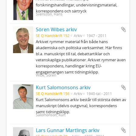
forskningshandlingar, undervisningsmaterial,
korrespondens och särtryck
Svensson, Hans
Sören Wibes arkiv
SE Q Handskrift 152
Arkiv
1947 - 2011
Arkivet rymmer material från både hans
akademiska och politiska verksamhet. Här finns
bl.a. manuskript till tal, debattartiklar och
vetenskapliga publikationer. Arkivet rymmer även
korrespondens, handlingar kring EU-
engagemangen samt tidningsklipp.
Wibe, Sören
Kurt Salomonsons arkiv
SE Q Handskrift 156
Arkiv
1940-tal - 2011
Kurt Salomonsons arkiv består till största delen av
manuskript (delvis outgivna), korrespondens
samt tidningsklipp.
Salomonson, Kurt
Lars Gunnar Martlings arkiv