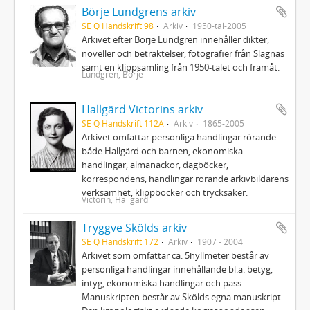
Börje Lundgrens arkiv
SE Q Handskrift 98
Arkiv
1950-tal-2005
Arkivet efter Börje Lundgren innehåller dikter,
noveller och betraktelser, fotografier från Slagnäs
samt en klippsamling från 1950-talet och framåt.
Lundgren, Börje
Hallgärd Victorins arkiv
SE Q Handskrift 112A
Arkiv
1865-2005
Arkivet omfattar personliga handlingar rörande
både Hallgärd och barnen, ekonomiska
handlingar, almanackor, dagböcker,
korrespondens, handlingar rörande arkivbildarens
verksamhet, klippböcker och trycksaker.
Victorin, Hallgärd
Tryggve Skölds arkiv
SE Q Handskrift 172
Arkiv
1907 - 2004
Arkivet som omfattar ca. 5hyllmeter består av
personliga handlingar innehållande bl.a. betyg,
intyg, ekonomiska handlingar och pass.
Manuskripten består av Skölds egna manuskript.