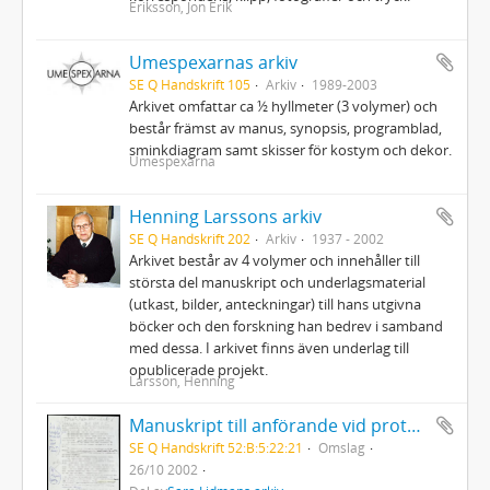
Eriksson, Jon Erik
Umespexarnas arkiv
SE Q Handskrift 105
Arkiv
1989-2003
Arkivet omfattar ca ½ hyllmeter (3 volymer) och
består främst av manus, synopsis, programblad,
sminkdiagram samt skisser för kostym och dekor.
Umespexarna
Henning Larssons arkiv
SE Q Handskrift 202
Arkiv
1937 - 2002
Arkivet består av 4 volymer och innehåller till
största del manuskript och underlagsmaterial
(utkast, bilder, anteckningar) till hans utgivna
böcker och den forskning han bedrev i samband
med dessa. I arkivet finns även underlag till
opublicerade projekt.
Larsson, Henning
Manuskript till anförande vid protestmöte mot USA:s krig i Irak Luleå stadshus
SE Q Handskrift 52:B:5:22:21
Omslag
26/10 2002