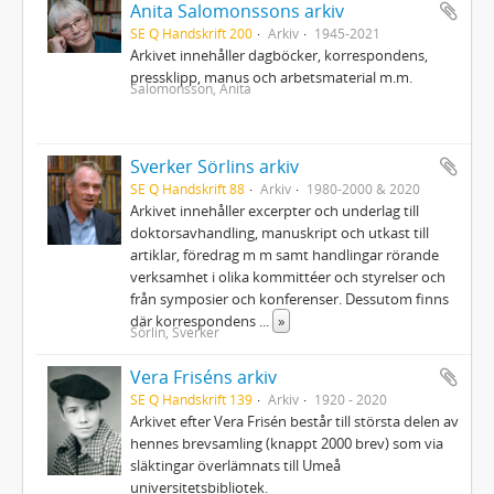
Anita Salomonssons arkiv
SE Q Handskrift 200
Arkiv
1945-2021
Arkivet innehåller dagböcker, korrespondens,
pressklipp, manus och arbetsmaterial m.m.
Salomonsson, Anita
Sverker Sörlins arkiv
SE Q Handskrift 88
Arkiv
1980-2000 & 2020
Arkivet innehåller excerpter och underlag till
doktorsavhandling, manuskript och utkast till
artiklar, föredrag m m samt handlingar rörande
verksamhet i olika kommittéer och styrelser och
från symposier och konferenser. Dessutom finns
där korrespondens
...
»
Sörlin, Sverker
Vera Friséns arkiv
SE Q Handskrift 139
Arkiv
1920 - 2020
Arkivet efter Vera Frisén består till största delen av
hennes brevsamling (knappt 2000 brev) som via
släktingar överlämnats till Umeå
universitetsbibliotek.