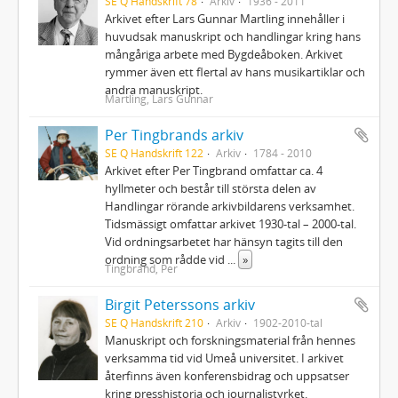
SE Q Handskrift 78
Arkiv
1936 - 2011
Arkivet efter Lars Gunnar Martling innehåller i
huvudsak manuskript och handlingar kring hans
mångåriga arbete med Bygdeåboken. Arkivet
rymmer även ett flertal av hans musikartiklar och
andra manuskript.
Martling, Lars Gunnar
Per Tingbrands arkiv
SE Q Handskrift 122
Arkiv
1784 - 2010
Arkivet efter Per Tingbrand omfattar ca. 4
hyllmeter och består till största delen av
Handlingar rörande arkivbildarens verksamhet.
Tidsmässigt omfattar arkivet 1930-tal – 2000-tal.
Vid ordningsarbetet har hänsyn tagits till den
ordning som rådde vid
...
»
Tingbrand, Per
Birgit Peterssons arkiv
SE Q Handskrift 210
Arkiv
1902-2010-tal
Manuskript och forskningsmaterial från hennes
verksamma tid vid Umeå universitet. I arkivet
återfinns även konferensbidrag och uppsatser
kring presshistoria och journalistyrket.