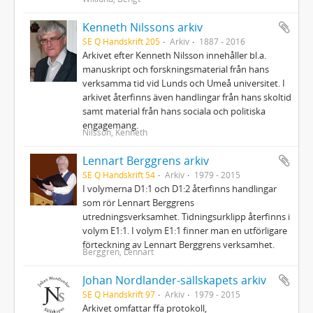
Kenneth Nilssons arkiv
SE Q Handskrift 205
Arkiv
1887 - 2016
Arkivet efter Kenneth Nilsson innehåller bl.a.
manuskript och forskningsmaterial från hans
verksamma tid vid Lunds och Umeå universitet. I
arkivet återfinns även handlingar från hans skoltid
samt material från hans sociala och politiska
engagemang.
Nilsson, Kenneth
Lennart Berggrens arkiv
SE Q Handskrift 54
Arkiv
1979 - 2015
I volymerna D1:1 och D1:2 återfinns handlingar
som rör Lennart Berggrens
utredningsverksamhet. Tidningsurklipp återfinns i
volym E1:1. I volym E1:1 finner man en utförligare
förteckning av Lennart Berggrens verksamhet.
Berggren, Lennart
Johan Nordlander-sällskapets arkiv
SE Q Handskrift 97
Arkiv
1979 - 2015
Arkivet omfattar ffa protokoll,