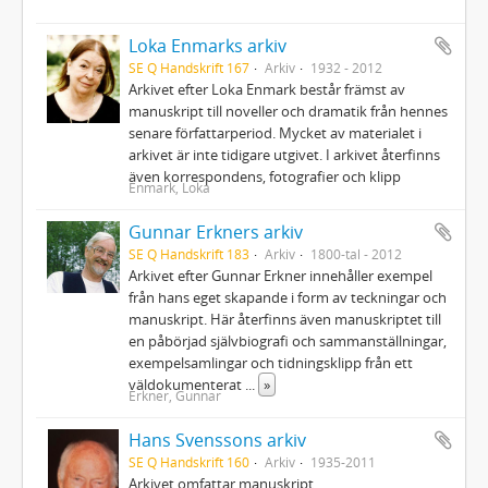
Loka Enmarks arkiv
SE Q Handskrift 167
Arkiv
1932 - 2012
Arkivet efter Loka Enmark består främst av
manuskript till noveller och dramatik från hennes
senare författarperiod. Mycket av materialet i
arkivet är inte tidigare utgivet. I arkivet återfinns
även korrespondens, fotografier och klipp
Enmark, Loka
Gunnar Erkners arkiv
SE Q Handskrift 183
Arkiv
1800-tal - 2012
Arkivet efter Gunnar Erkner innehåller exempel
från hans eget skapande i form av teckningar och
manuskript. Här återfinns även manuskriptet till
en påbörjad självbiografi och sammanställningar,
exempelsamlingar och tidningsklipp från ett
väldokumenterat
...
»
Erkner, Gunnar
Hans Svenssons arkiv
SE Q Handskrift 160
Arkiv
1935-2011
Arkivet omfattar manuskript,