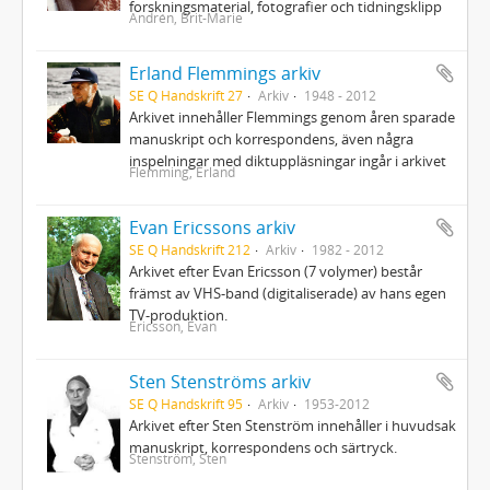
forskningsmaterial, fotografier och tidningsklipp
Andrén, Brit-Marie
Erland Flemmings arkiv
SE Q Handskrift 27
Arkiv
1948 - 2012
Arkivet innehåller Flemmings genom åren sparade
manuskript och korrespondens, även några
inspelningar med diktuppläsningar ingår i arkivet
Flemming, Erland
Evan Ericssons arkiv
SE Q Handskrift 212
Arkiv
1982 - 2012
Arkivet efter Evan Ericsson (7 volymer) består
främst av VHS-band (digitaliserade) av hans egen
TV-produktion.
Ericsson, Evan
Sten Stenströms arkiv
SE Q Handskrift 95
Arkiv
1953-2012
Arkivet efter Sten Stenström innehåller i huvudsak
manuskript, korrespondens och särtryck.
Stenström, Sten