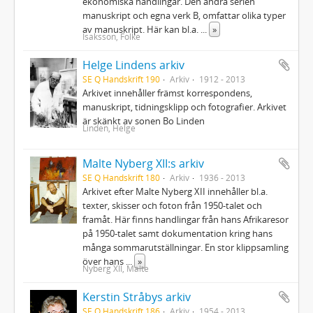
ekonomiska handlingar. Den andra serien
manuskript och egna verk B, omfattar olika typer
av manuskript. Här kan bl.a.
...
»
Isaksson, Folke
Helge Lindens arkiv
SE Q Handskrift 190
Arkiv
1912 - 2013
Arkivet innehåller främst korrespondens,
manuskript, tidningsklipp och fotografier. Arkivet
är skänkt av sonen Bo Linden
Linden, Helge
Malte Nyberg XII:s arkiv
SE Q Handskrift 180
Arkiv
1936 - 2013
Arkivet efter Malte Nyberg XII innehåller bl.a.
texter, skisser och foton från 1950-talet och
framåt. Här finns handlingar från hans Afrikaresor
på 1950-talet samt dokumentation kring hans
många sommarutställningar. En stor klippsamling
över hans
...
»
Nyberg XII, Malte
Kerstin Stråbys arkiv
SE Q Handskrift 186
Arkiv
1954 - 2013