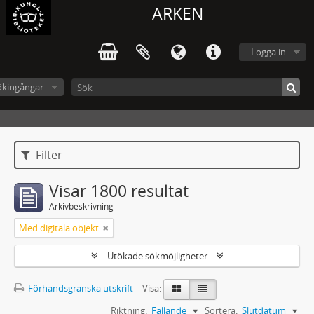
ARKEN
Logga in
ökingångar
Filter
Visar 1800 resultat
Arkivbeskrivning
Med digitala objekt
Utökade sökmöjligheter
Förhandsgranska utskrift
Visa:
Riktning:
Fallande
Sortera:
Slutdatum