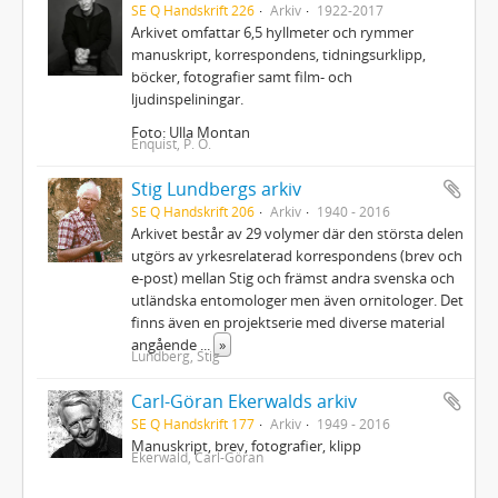
SE Q Handskrift 226
Arkiv
1922-2017
Arkivet omfattar 6,5 hyllmeter och rymmer
manuskript, korrespondens, tidningsurklipp,
böcker, fotografier samt film- och
ljudinspeliningar.
Foto: Ulla Montan
Enquist, P. O.
Stig Lundbergs arkiv
SE Q Handskrift 206
Arkiv
1940 - 2016
Arkivet består av 29 volymer där den största delen
utgörs av yrkesrelaterad korrespondens (brev och
e-post) mellan Stig och främst andra svenska och
utländska entomologer men även ornitologer. Det
finns även en projektserie med diverse material
angående
...
»
Lundberg, Stig
Carl-Göran Ekerwalds arkiv
SE Q Handskrift 177
Arkiv
1949 - 2016
Manuskript, brev, fotografier, klipp
Ekerwald, Carl-Göran