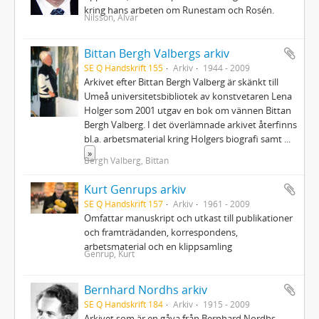
kring hans arbeten om Runestam och Rosén.
Nilsson, Alvar
Bittan Bergh Valbergs arkiv
SE Q Handskrift 155
Arkiv
1944 - 2009
Arkivet efter Bittan Bergh Valberg är skänkt till
Umeå universitetsbibliotek av konstvetaren Lena
Holger som 2001 utgav en bok om vännen Bittan
Bergh Valberg. I det överlämnade arkivet återfinns
bl.a. arbetsmaterial kring Holgers biografi samt
...
»
Bergh Valberg, Bittan
Kurt Genrups arkiv
SE Q Handskrift 157
Arkiv
1961 - 2009
Omfattar manuskript och utkast till publikationer
och framträdanden, korrespondens,
arbetsmaterial och en klippsamling
Genrup, Kurt
Bernhard Nordhs arkiv
SE Q Handskrift 184
Arkiv
1915 - 2009
Arkivet som är en gåva från Bernhard Nordhs