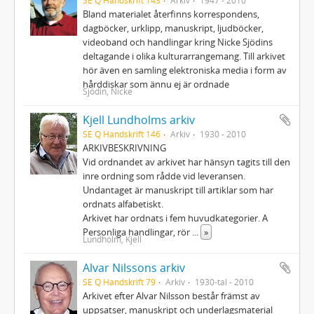
Bland materialet återfinns korrespondens,
dagböcker, urklipp, manuskript, ljudböcker,
videoband och handlingar kring Nicke Sjödins
deltagande i olika kulturarrangemang. Till arkivet
hör även en samling elektroniska media i form av
hårddiskar som ännu ej är ordnade
Sjödin, Nicke
Kjell Lundholms arkiv
SE Q Handskrift 146
Arkiv
1930 - 2010
ARKIVBESKRIVNING
Vid ordnandet av arkivet har hänsyn tagits till den
inre ordning som rådde vid leveransen.
Undantaget är manuskript till artiklar som har
ordnats alfabetiskt.
Arkivet har ordnats i fem huvudkategorier. A
Personliga handlingar, rör
...
»
Lundholm, Kjell
Alvar Nilssons arkiv
SE Q Handskrift 79
Arkiv
1930-tal - 2010
Arkivet efter Alvar Nilsson består främst av
uppsatser, manuskript och underlagsmaterial