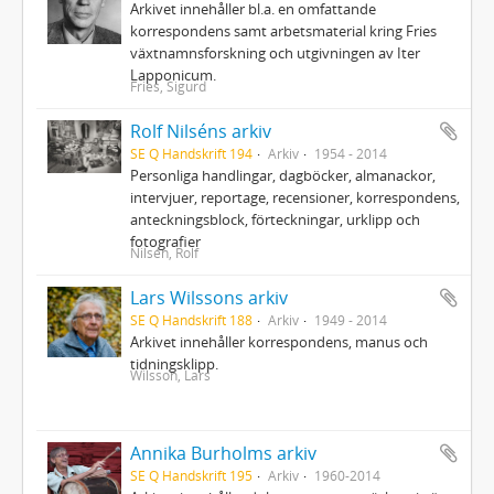
Arkivet innehåller bl.a. en omfattande
korrespondens samt arbetsmaterial kring Fries
växtnamnsforskning och utgivningen av Iter
Lapponicum.
Fries, Sigurd
Rolf Nilséns arkiv
SE Q Handskrift 194
Arkiv
1954 - 2014
Personliga handlingar, dagböcker, almanackor,
intervjuer, reportage, recensioner, korrespondens,
anteckningsblock, förteckningar, urklipp och
fotografier
Nilsén, Rolf
Lars Wilssons arkiv
SE Q Handskrift 188
Arkiv
1949 - 2014
Arkivet innehåller korrespondens, manus och
tidningsklipp.
Wilsson, Lars
Annika Burholms arkiv
SE Q Handskrift 195
Arkiv
1960-2014