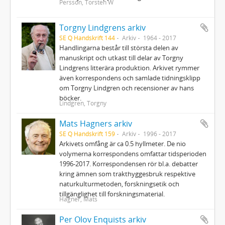
Persson, Torsten W
Torgny Lindgrens arkiv
SE Q Handskrift 144
Arkiv
1964 - 2017
Handlingarna består till största delen av
manuskript och utkast till delar av Torgny
Lindgrens litterära produktion. Arkivet rymmer
även korrespondens och samlade tidningsklipp
om Torgny Lindgren och recensioner av hans
böcker.
Lindgren, Torgny
Mats Hagners arkiv
SE Q Handskrift 159
Arkiv
1996 - 2017
Arkivets omfång är ca 0.5 hyllmeter. De nio
volymerna korrespondens omfattar tidsperioden
1996-2017. Korrespondensen rör bl.a. debatter
kring ämnen som trakthyggesbruk respektive
naturkulturmetoden, forskningsetik och
tillgänglighet till forskningsmaterial.
Hagner, Mats
Per Olov Enquists arkiv