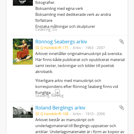
fotografier.
Boksamling med egna verk
Boksamling med dedikerade verk av andra
författare
Enstaka målningar och skulpturer
Cedering, Siv
Rönnog Seabergs arkiv
SE Q Handskrift 175
Arkiv
1963 - 2007
Arkivet innehåller originalmanuskript på svenska.
Här finns både publicerat och opublicerat material
samt texter, teckningar och bilder till poetisk
akrobatik.
Ytterligare arkiv med manuskript och
korrespondens efter Rönnog Seaberg finns vid
Kungliga
...
»
Seaberg, Rönnog
Roland Berglings arkiv
SE Q Handskrift 108
Arkiv
1910 - 2006
Arkivet består av manuskript och
underlagsmaterial till Berglings uppsatser och
artiklar. Underlagsmaterialet är i form av kopior av