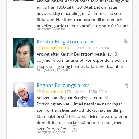
Arkivet innehåller dokument som sträcker sig över
en tid från 1960-tal till 2010-tal. Det omfattar
huvudsakligen handlingar från hennes tid som
författare. Här finns manuskript till böcker och
noveller gjorda i hennes profession som författare
Burholm, Annika
Kerstin Bergströms arkiv
SE Q Handskrift 187
Arkiv
1972 - 2014
Arkivet efter Kerstin Bergström består av 10
volymer med manuskript, korrespondens och en
klippsamling kring hennes författarverksamhet
Bergström, Kerstin
Ragnar Berglings arkiv
SE Q Handskrift 178
Arkiv
1950-2014
Arkivet som Ragnar Bergling lämnat till
Forskningsarkivet i Umeå består av handlingar
som rör hans licentiat- och doktorsavhandling.
Materialet består till största delen av excerpter ur
domböcker och sockenstämmoprotokoll, men
även fotografier,
...
»
Bergling, Ragnar