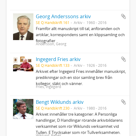
Georg Anderssons arkiv
SE Q Handskrift 161
Arkiv
1960 - 2016
Framför allt manuskript till tal, anföranden och
artiklar, korrespondens samt en klippsamling och
fotografier
Andersson, Georg
Ingegerd Fries arkiv
SE Q Handskrift 133
Arkiv
1926 - 2016
Arkivet efter Ingegerd Fries innehåller manuskript,
predikningar och en stor samling brev från
kollegor, släkt och vänner.
Fries, Ingegerd
Bengt Wiklunds arkiv
SE Q Handskrift 230
Arkiv
1980 - 2016
Arkivet innehåller tre kategorier: A Personliga
handlingar, D Handlingar rörande arkivbildarens
verksamhet som rör Wiklunds verksamhet vid
Tullen. E Trycksaker som rör Tullverksamheten.
Wiklund, Bengt