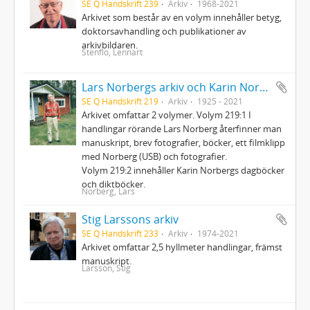
SE Q Handskrift 239
Arkiv
1968-2021
Arkivet som består av en volym innehåller betyg,
doktorsavhandling och publikationer av
arkivbildaren.
Stenflo, Lennart
Lars Norbergs arkiv och Karin Norbergs arkiv
SE Q Handskrift 219
Arkiv
1925 - 2021
Arkivet omfattar 2 volymer. Volym 219:1 I
handlingar rörande Lars Norberg återfinner man
manuskript, brev fotografier, böcker, ett filmklipp
med Norberg (USB) och fotografier.
Volym 219:2 innehåller Karin Norbergs dagböcker
och diktböcker.
Norberg, Lars
Stig Larssons arkiv
SE Q Handskrift 233
Arkiv
1974-2021
Arkivet omfattar 2,5 hyllmeter handlingar, främst
manuskript.
Larsson, Stig