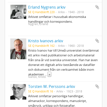
Erland Nygrens arkiv
SE Q Handskrift 220
Arkiv
1940 - 2018
Arkivet omfattar i huvudsak ekonomiska
handlingar och korrespondens.
Nygren, Erland
Kristo Ivanovs arkiv
SE Q Handskrift 162
Arkiv
1960 - 2018
Kristo Ivanov har till Umeå universitet överlämnat
ett arkiv med publikationer och arbetsmaterial
från sina år vid svenska universitet. Han har även
donerat ett digitalt arkiv bestående av datafiler
och dokument från sin verksamhet både inom
akademien
...
»
Ivanov, Kristo
Torsten W. Perssons arkiv
SE Q Handskrift 16
Arkiv
1923 - 2018
Arkivet omfattar personliga handlingar,
almanackor, korrespondens, manuskript,
småtryck, urklipp och fotografier.