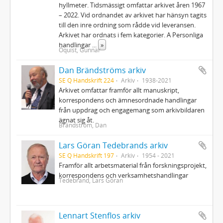
hyllmeter. Tidsmässigt omfattar arkivet åren 1967
– 2022. Vid ordnandet av arkivet har hänsyn tagits
till den inre ordning som rådde vid leveransen.
Arkivet har ordnats i fem kategorier. A Personliga
handlingar
...
»
Öquist, Gunnar
Dan Brändströms arkiv
SE Q Handskrift 224
Arkiv
1938-2021
Arkivet omfattar framför allt manuskript,
korrespondens och ämnesordnade handlingar
från uppdrag och engagemang som arkivbildaren
ägnat sig åt.
Brändström, Dan
Lars Göran Tedebrands arkiv
SE Q Handskrift 197
Arkiv
1954 - 2021
Framför allt arbetsmaterial från forskningsprojekt,
korrespondens och verksamhetshandlingar
Tedebrand, Lars Göran
Lennart Stenflos arkiv