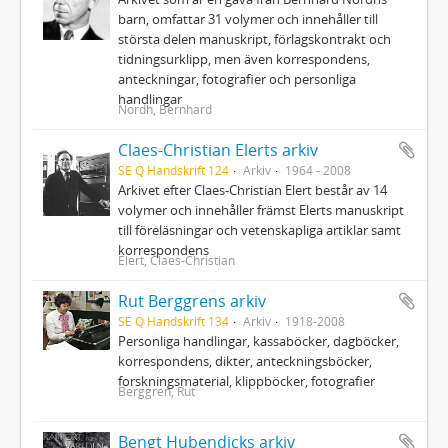
barn, omfattar 31 volymer och innehåller till
största delen manuskript, förlagskontrakt och
tidningsurklipp, men även korrespondens,
anteckningar, fotografier och personliga
handlingar
Nordh, Bernhard
Claes-Christian Elerts arkiv
SE Q Handskrift 124
Arkiv
1964 - 2008
Arkivet efter Claes-Christian Elert består av 14
volymer och innehåller främst Elerts manuskript
till föreläsningar och vetenskapliga artiklar samt
korrespondens
Elert, Claes-Christian
Rut Berggrens arkiv
SE Q Handskrift 134
Arkiv
1918-2008
Personliga handlingar, kassaböcker, dagböcker,
korrespondens, dikter, anteckningsböcker,
forskningsmaterial, klippböcker, fotografier
Berggren, Rut
Bengt Hubendicks arkiv