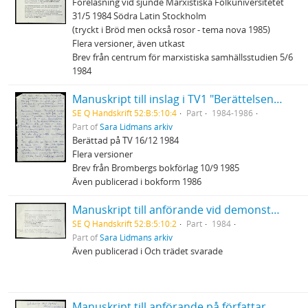
Föreläsning vid sjunde Marxistiska Folkuniversitetet
31/5 1984 Södra Latin Stockholm
(tryckt i Bröd men också rosor - tema nova 1985)
Flera versioner, även utkast
Brev från centrum för marxistiska samhällsstudien 5/6
1984
Manuskript till inslag i TV1 "Berättelsen ur bakfickan" ... när dem sopade hela byn oppåt väggarna...
SE Q Handskrift 52:B:5:10:4
Part
1984-1986
Part of
Sara Lidmans arkiv
Berättad på TV 16/12 1984
Flera versioner
Brev från Brombergs bokförlag 10/9 1985
Även publicerad i bokform 1986
Manuskript till anförande vid demonstration mot Bilderberggruppen som höll möte på Grand hotel Saltsjöbaden 12/5 1984
SE Q Handskrift 52:B:5:10:2
Part
1984
Part of
Sara Lidmans arkiv
Även publicerad i Och trädet svarade
Manuskript till anförande på författarmöte i Helsingfors