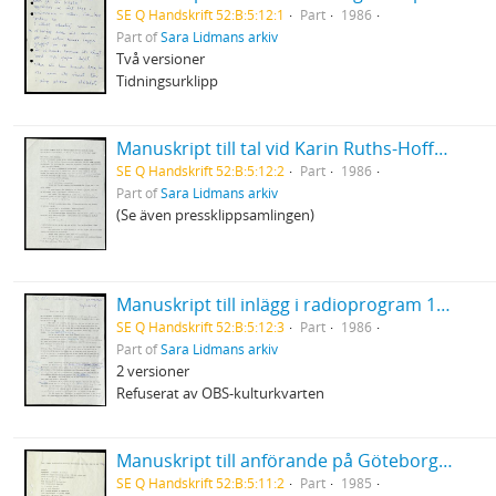
SE Q Handskrift 52:B:5:12:1
Part
1986
Part of
Sara Lidmans arkiv
Två versioner
Tidningsurklipp
Manuskript till tal vid Karin Ruths-Hoffmans bår
SE Q Handskrift 52:B:5:12:2
Part
1986
Part of
Sara Lidmans arkiv
(Se även pressklippsamlingen)
Manuskript till inlägg i radioprogram 19/3 1986
SE Q Handskrift 52:B:5:12:3
Part
1986
Part of
Sara Lidmans arkiv
2 versioner
Refuserat av OBS-kulturkvarten
Manuskript till anförande på Göteborgs stadsteaters soaré till stöd för ANC
SE Q Handskrift 52:B:5:11:2
Part
1985