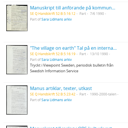
Manuskript till anförande på kommunplanerarkonferens i Skellefteå. I Norrland hava vi en stor del av Sverige
SE Q Handskrift 52:B:5:16:12
Part
7/6 1990
Part of
Sara Lidmans arkiv
"The village on earth" Tal på en internationell författarfestival i Toronto, Canada
SE Q Handskrift 52:B:5:16:19
Part
13/10 1990
Part of
Sara Lidmans arkiv
Tryckt i Viewpoint Sweden, periodisk bulletin från
Swedish Information Service
Manus artiklar, texter, utkast
SE Q Handskrift 52:B:5:23:42
Part
1990-2000-talen
Part of
Sara Lidmans arkiv