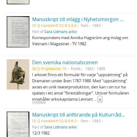
Manuskript till inlägg i Nyhetsmorgon P1 8/12 1982
SE Q Handskrift 52:B:5:8:8
Part
1982
Part of
Sara Lidmans arkiv
Korrespondens med Annika Hagström ang inslag om
Vietnam i Magasinet - TV 1982
Den svenska nationalscenen
SE Q Projektarkiv 10
Fonds
1982 - 1988
I arkivet finns ett formulär för varje "uppsättning" på
Dramaten under åren 1787-1988. Med "uppsättning"
avses en unik teaterproduktion, den kan i sin tur ha
spelats i ett antal "föreställningar". Utöver formulären
innehåller arkivkapslarna Lennart
...
»
Untitled
Manuskript till anförande på Kulturrådets och skolöverstyrelsens konferens om svenskämnets ställning i skolan
SE Q Handskrift 52:B:5:8:2
Part
1982
Part of
Sara Lidmans arkiv
12/3 1982