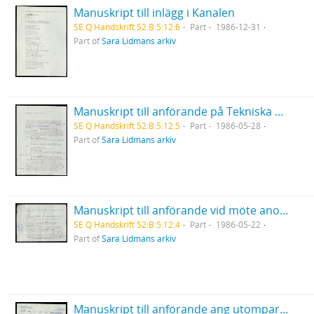
Manuskript till inlägg i Kanalen
SE Q Handskrift 52:B:5:12:6
Part
1986-12-31
Part of
Sara Lidmans arkiv
Manuskript till anförande på Tekniska högskolans konferens i Luleå
SE Q Handskrift 52:B:5:12:5
Part
1986-05-28
Part of
Sara Lidmans arkiv
Manuskript till anförande vid möte anordnat av Folkkampanjen mot kärnkraft, Umeå
SE Q Handskrift 52:B:5:12:4
Part
1986-05-22
Part of
Sara Lidmans arkiv
Manuskript till anförande ang utomparlamentariska aktioner (stoppa gifttågen)