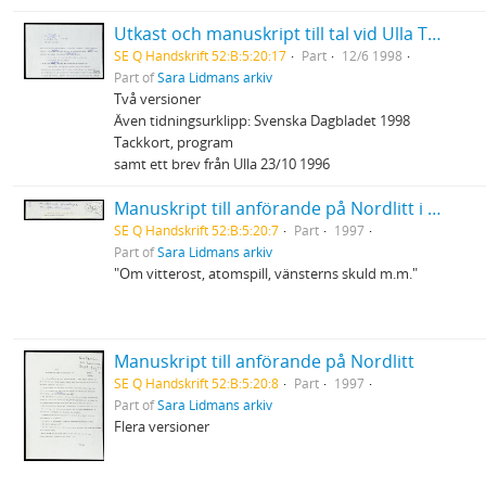
Utkast och manuskript till tal vid Ulla Torpes bår
SE Q Handskrift 52:B:5:20:17
Part
12/6 1998
Part of
Sara Lidmans arkiv
Två versioner
Även tidningsurklipp: Svenska Dagbladet 1998
Tackkort, program
samt ett brev från Ulla 23/10 1996
Manuskript till anförande på Nordlitt i Skellefteå
SE Q Handskrift 52:B:5:20:7
Part
1997
Part of
Sara Lidmans arkiv
"Om vitterost, atomspill, vänsterns skuld m.m."
Manuskript till anförande på Nordlitt
SE Q Handskrift 52:B:5:20:8
Part
1997
Part of
Sara Lidmans arkiv
Flera versioner