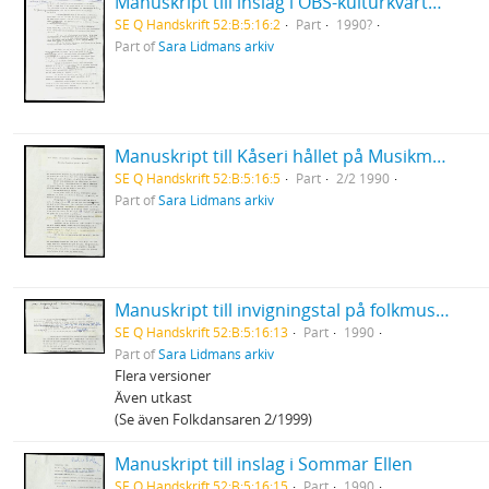
Manuskript till inslag i OBS-kulturkvarten Rasism under pornografisk flagg
SE Q Handskrift 52:B:5:16:2
Part
1990?
Part of
Sara Lidmans arkiv
Manuskript till Kåseri hållet på Musikmuseet "När mina farmödrar möttes i Burundi"
SE Q Handskrift 52:B:5:16:5
Part
2/2 1990
Part of
Sara Lidmans arkiv
Manuskript till invigningstal på folkmusikfestivalen i Falun
SE Q Handskrift 52:B:5:16:13
Part
1990
Part of
Sara Lidmans arkiv
Flera versioner
Även utkast
(Se även Folkdansaren 2/1999)
Manuskript till inslag i Sommar Ellen
SE Q Handskrift 52:B:5:16:15
Part
1990