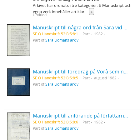
Arkivet har ordnats i tre kategorier: B Manuskript och
egna verk innehåller artiklar
...
»
Untitled
Manuskript till några ord från Sara vid Birgit Ståhl-Nybergs jordfästning
SE Q Handskrift 52:B:5:8:1
Part
1982
Part of
Sara Lidmans arkiv
Manuskript till föredrag på Vörå seminarium
SE Q Handskrift 52:B:5:8:5
Part
augusti 1982
Part of
Sara Lidmans arkiv
Manuskript till anförande på författarnas attack i Luleå och Skellefteå 27-28/10 1982
SE Q Handskrift 52:B:5:8:6
Part
1982
Part of
Sara Lidmans arkiv