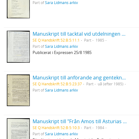
Part of
Sara Lidmans arkiv
Manuskript till tacktal vid utdelningen av Selma Lagerlöfs litteraturpris
SE Q Handskrift 52:B:5:11:1
Part
1985
Part of
Sara Lidmans arkiv
Publicerat i Expressen 25/8 1985
Manuskript till anförande ang genteknologi
SE Q Handskrift 52:B:5:23:37
Part
uå (efter 1985)
Part of
Sara Lidmans arkiv
Manuskript till "Från Amos till Asturias - några tankar om rättvisa, kärlek och död.
SE Q Handskrift 52:B:5:10:3
Part
1984
Part of
Sara Lidmans arkiv