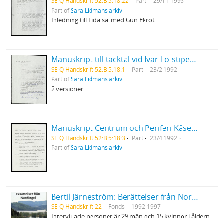
SE Q Handskrift 52:B:5:18:22
Part
29/11 1993
Part of
Sara Lidmans arkiv
Inledning till Lida sal med Gun Ekrot
Manuskript till tacktal vid Ivar-Lo-stipendiets utdelning
SE Q Handskrift 52:B:5:18:1
Part
23/2 1992
Part of
Sara Lidmans arkiv
2 versioner
Manuskript Centrum och Periferi Kåseri på Konstfack
SE Q Handskrift 52:B:5:18:3
Part
23/4 1992
Part of
Sara Lidmans arkiv
Bertil Järneström: Berättelser från Nordingrå, 48 videofilmer inspelade 1992-1997
SE Q Handskrift 22
Fonds
1992-1997
Intervjuade personer är 29 män och 15 kvinnor i åldern