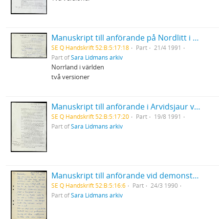
Manuskript till anförande på Nordlitt i Skellefteå
SE Q Handskrift 52:B:5:17:18
Part
21/4 1991
Part of
Sara Lidmans arkiv
Norrland i världen
två versioner
Manuskript till anförande i Arvidsjaur vid gala för Inlandsbanan
SE Q Handskrift 52:B:5:17:20
Part
19/8 1991
Part of
Sara Lidmans arkiv
Manuskript till anförande vid demonstration mot kärnkraft i Göteborg
SE Q Handskrift 52:B:5:16:6
Part
24/3 1990
Part of
Sara Lidmans arkiv