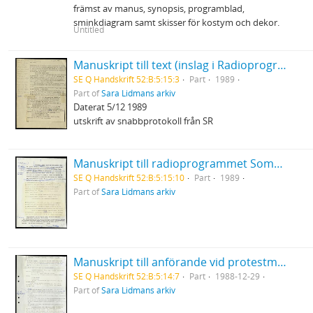
främst av manus, synopsis, programblad,
sminkdiagram samt skisser för kostym och dekor.
Untitled
Manuskript till text (inslag i Radioprogrammet OBS?)
SE Q Handskrift 52:B:5:15:3
Part
1989
Part of
Sara Lidmans arkiv
Daterat 5/12 1989
utskrift av snabbprotokoll från SR
Manuskript till radioprogrammet Sommar
SE Q Handskrift 52:B:5:15:10
Part
1989
Part of
Sara Lidmans arkiv
Manuskript till anförande vid protestmöte om järnvägen i Arvidsjaur
SE Q Handskrift 52:B:5:14:7
Part
1988-12-29
Part of
Sara Lidmans arkiv