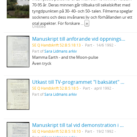
70-95 år. Deras minnen går tillbaka till sekelskiftet med
tyngdpunkten på 30- 40- och 50- talen. Filmerna speglar
socknens och dess invånares liv och förhållanden ur ett
otal aspekter. För forskare
...
»
Untitled
Manuskript till anförande vid öppningsceremonin på den 10:e kongressen för gynekologi och obstetrik i Konserthuset, Stockholm
SE Q Handskrift 52:B:5:18:13
Part
14/6 1992
Part of
Sara Lidmans arkiv
Mamma Earth - and the Moon-pulse
Även tryck
Utkast till TV-programmet "I baksätet" Sara Lidman på Långholmen
SE Q Handskrift 52:B:5:18:5
Part
april 1992
Part of
Sara Lidmans arkiv
Manuskript till tal vid demonstration i Lycksele mot rasism
SE Q Handskrift 52:B:5:18:10
Part
19/2 1992