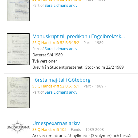
Part of
Sara Lidmans arkiv
Manuskript till predikan i Engelbrektskyrkan
SE Q Handskrift 52:B:5:15:2
Part
1989
Part of
Sara Lidmans arkiv
Daterat 9/4 1989
Två versioner
Brev från Studentprästeriet i Stockholm 22/2 1989
Första maj-tal i Göteborg
SE Q Handskrift 52:B:5:15:1
Part
1989
Part of
Sara Lidmans arkiv
Umespexarnas arkiv
SE Q Handskrift 105
Fonds
1989-2003
Arkivet omfattar ca ½ hyllmeter (3 volymer) och består