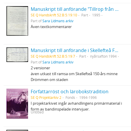
Manuskript till anförande "Tillrop från Sara" vid premiären av Hästen och tranan
SE Q Handskrift 52:B:5:19:10
Part
1995
Part of
Sara Lidmans arkiv
Även textkommentarer
Manuskript till anförande i Skellefteå Folkets Park
SE Q Handskrift 52:B:5:19:7
Part
nyårsafton 1994
Part of
Sara Lidmans arkiv
2 versioner
även utkast till ramsa om Skellefteå 150-års minne
Drömmen om staden
Författarröst och lärobokstradition
SE Q Projektarkiv 2
Fonds
1994-1996
I projektarkivet ingår avhandlingens primärmaterial i
form av bandinspelade intervjuer.
Untitled