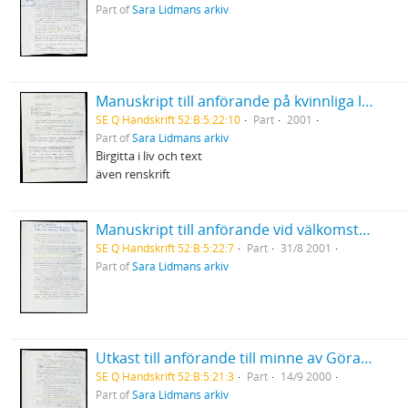
Part of
Sara Lidmans arkiv
Manuskript till anförande på kvinnliga litteraturvetares konferens med Birgitta Holms 65-års dag som anledning för semenariet
SE Q Handskrift 52:B:5:22:10
Part
2001
Part of
Sara Lidmans arkiv
Birgitta i liv och text
även renskrift
Manuskript till anförande vid välkomstceremoni för lärarhögskolans första årskurs (Aula Nordica, Umeå)
SE Q Handskrift 52:B:5:22:7
Part
31/8 2001
Part of
Sara Lidmans arkiv
Utkast till anförande till minne av Göran Tunström "Göran Tunströms andra hjärna" Musikhögskolan Göteborg
SE Q Handskrift 52:B:5:21:3
Part
14/9 2000
Part of
Sara Lidmans arkiv