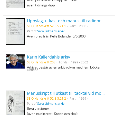
även publicerad i Kropp och Skäl
även tidningsklipp
Uppslag, utkast och manus till radioprogrammet Sommar
SE Q Handskrift 52:B:5:21:1
Part
2000
Part of
Sara Lidmans arkiv
Även brev från Pelle Bolander 5/5 2000
Karin Kallerdahls arkiv
SE Q Handskrift 203
Fonds
1999 - 2002
Arkivet består av en arkivvolym med fem böcker
Untitled
Manuskript till utkast till tacktal vid mottagandet av Pilotpriset
SE Q Handskrift 52:B:5:21:2
Part
1999
Part of
Sara Lidmans arkiv
flera versioner
(även publicerat i Kropp och skäl)