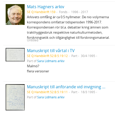
Mats Hagners arkiv
SE Q Handskrift 159
Fonds
1996 - 2017
Arkivets omfång är ca 0.5 hyllmeter. De nio volymerna
korrespondens omfattar tidsperioden 1996-2017.
Korrespondensen rör bl.a. debatter kring ämnen som
trakthyggesbruk respektive naturkulturmetoden,
forskningsetik och tillgänglighet till forskningsmaterial.
Untitled
Manuskript till vårtal i TV
SE Q Handskrift 52:B:5:19:12
Part
30/4 1995
Part of
Sara Lidmans arkiv
Malmö?
flera versioner
Manuskript till anförande vid invigning av biblioteket i Skellefteå "Tranrop"
SE Q Handskrift 52:B:5:19:11
Part
18/3 1995
Part of
Sara Lidmans arkiv