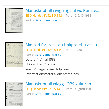
Manuskript till invigningstal vid Konstens vecka i Strömstad
SE Q Handskrift 52:B:5:14:6
Part
2-9/10 1988
Part of
Sara Lidmans arkiv
Min bild för livet - ett bokprojekt i anslutning till Cancerfondens Rädda Livet - vecka
SE Q Handskrift 52:B:5:14:1
Part
1988
Part of
Sara Lidmans arkiv
Daterat 1-7 maj 1988
Utkast till anförande
även 21 negativ med följebrev
Informationsmaterial om Ammarnäs
Manuskript till inlägg i OBS-kulturen
SE Q Handskrift 52:B:5:14:5
Part
augusti 1988
Part of
Sara Lidmans arkiv