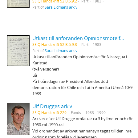
SE Q Handskrift 52:B:5:9:2
Part
1983
Part of
Sara Lidmans arkiv
Utkast till anföranden Opinionsmöte för Nicaragua i Karlstad m.m.
SE Q Handskrift 52:B:5:9:3
Part
1983
Part of
Sara Lidmans arkiv
Utkast till anföranden Opinionsmöte för Nicaragua i
Karlstad
(två versioner)
uå
På tioårsdagen av President Allendes död
demonstration för Chile och Latin Amerika i Umeå 10/9
1983
Ulf Drugges arkiv
SE Q Handskrift 229
Fonds
1983 - 1990
Arkivet efter Ulf Drugge omfattar ca 3 hyllmeter och rör
1980-tal -1990-tal.
Vid ordnandet av arkivet har hänsyn tagits till den inre
ordning som förelåg vid leveransen.