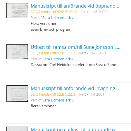
Manuskript till anförande vid öppnandet av den nordiska kongressen inom obstetrik och gynekologi i Umeå
SE Q Handskrift 52:B:5:22:19
Part
1/6 2002
Part of
Sara Lidmans arkiv
Flera versioner
även brev och program
Utkast till ramsa om/till Sune Jonsson Länsmuseet i Umeå
SE Q Handskrift 52:B:5:22:2
Part
19/3 2001
Part of
Sara Lidmans arkiv
Dessutom Carl Heidekens referat om Sara o Sune
Manuskript till anförande vid invigningen av biblioteket Renfors/Vindeln
SE Q Handskrift 52:B:5:22:3
Part
7/4 2001
Part of
Sara Lidmans arkiv
flera versioner
Manuskript och utkast till anförande om Hjördis Schymberg i Alnö kyrka