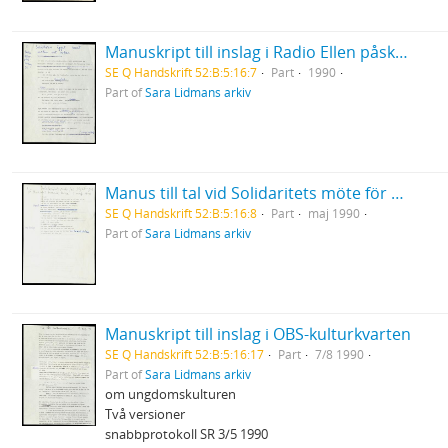
Manuskript till inslag i Radio Ellen påskafton 1990 "Saltkorn ägget runt med det kokar"
SE Q Handskrift 52:B:5:16:7
Part
1990
Part of
Sara Lidmans arkiv
Manus till tal vid Solidaritets möte för flyktingar
SE Q Handskrift 52:B:5:16:8
Part
maj 1990
Part of
Sara Lidmans arkiv
Manuskript till inslag i OBS-kulturkvarten
SE Q Handskrift 52:B:5:16:17
Part
7/8 1990
Part of
Sara Lidmans arkiv
om ungdomskulturen
Två versioner
snabbprotokoll SR 3/5 1990