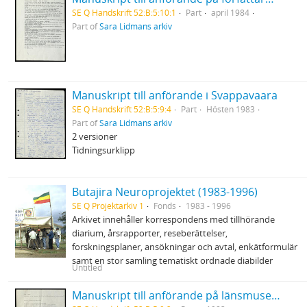
SE Q Handskrift 52:B:5:10:1
Part
april 1984
Part of
Sara Lidmans arkiv
Manuskript till anförande i Svappavaara
SE Q Handskrift 52:B:5:9:4
Part
Hösten 1983
Part of
Sara Lidmans arkiv
2 versioner
Tidningsurklipp
Butajira Neuroprojektet (1983-1996)
SE Q Projektarkiv 1
Fonds
1983 - 1996
Arkivet innehåller korrespondens med tillhörande
diarium, årsrapporter, reseberättelser,
forskningsplaner, ansökningar och avtal, enkätformulär
samt en stor samling tematiskt ordnade diabilder
Untitled
Manuskript till anförande på länsmuseet i Umeå vid invigningen av Sinnenas skog 12/6 1983