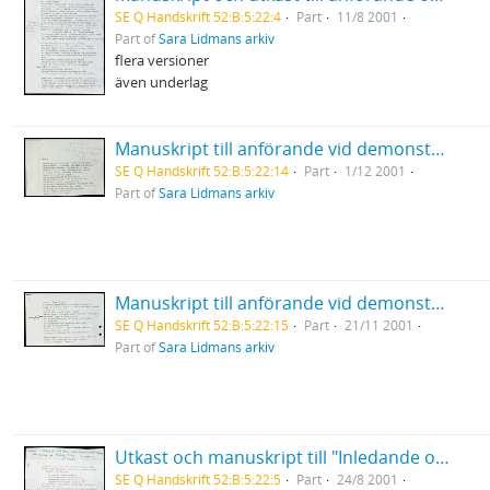
SE Q Handskrift 52:B:5:22:4
Part
11/8 2001
Part of
Sara Lidmans arkiv
flera versioner
även underlag
Manuskript till anförande vid demonstration mot USA:s krig mot Afghanistan Medborgarplatsen
SE Q Handskrift 52:B:5:22:14
Part
1/12 2001
Part of
Sara Lidmans arkiv
Manuskript till anförande vid demonstration mot USA:s bombningar i Afghanistan I Umeå
SE Q Handskrift 52:B:5:22:15
Part
21/11 2001
Part of
Sara Lidmans arkiv
Utkast och manuskript till "Inledande ord före Sven David Sandströms musik till en Mölna-Elegi" på Slottet
SE Q Handskrift 52:B:5:22:5
Part
24/8 2001