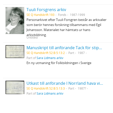
Tuuli Forsgrens arkiv
SE Q Handskrift 193
Fonds
1987-1999
Personarkivet efter Tuuli Forsgren består av arkivalier
som berör hennes forskning tillsammans med Egil
Johansson. Materialet har hämtats ur hans
arkivbildning.
Untitled
Manuskript till anförande Tack för stipendium utdelat av Svenska Folkbildningsförbundet i Halmstad
SE Q Handskrift 52:B:5:13:2
Part
1987
Part of
Sara Lidmans arkiv
En ny utmaning för Folkbildningen i Sverige
Utkast till anförande I Norrland hava vi en stor del av Sverige
SE Q Handskrift 52:B:5:13:3
Part
1987?
Part of
Sara Lidmans arkiv