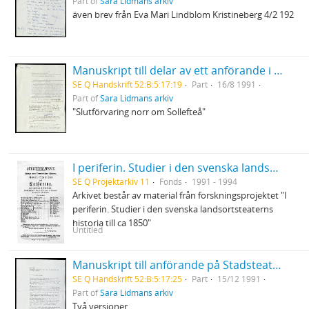
Part of
Sara Lidmans arkiv
även brev från Eva Mari Lindblom Kristineberg 4/2 192
Manuskript till delar av ett anförande i Arvidsjaur för inlandsbanans räddning
SE Q Handskrift 52:B:5:17:19
Part
16/8 1991
Part of
Sara Lidmans arkiv
"Slutförvaring norr om Sollefteå"
I periferin. Studier i den svenska landsortsteaterns historia till ca 1850
SE Q Projektarkiv 11
Fonds
1991 - 1994
Arkivet består av material från forskningsprojektet "I
periferin. Studier i den svenska landsortsteaterns
historia till ca 1850"
Untitled
Manuskript till anförande på Stadsteatern, Stockholm på möte för ANC och Nadine Gordimer
SE Q Handskrift 52:B:5:17:25
Part
15/12 1991
Part of
Sara Lidmans arkiv
Två versioner