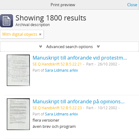
Print preview
Close
Showing 1800 results
Archival description
With digital objects
Advanced search options
Manuskript till anförande vid protestmöte mot USA:s krig i Irak Luleå stadshus
SE Q Handskrift 52:B:5:22:21
Part
26/10 2002
Part of
Sara Lidmans arkiv
Manuskript till anförande på opinionsmöte på de mänskliga rättigheternas dag mot USA:s krigshot mot Irak i ABF-huset Stockholm
SE Q Handskrift 52:B:5:22:23
Part
10/12 2002
Part of
Sara Lidmans arkiv
flera versioner
även brev och program