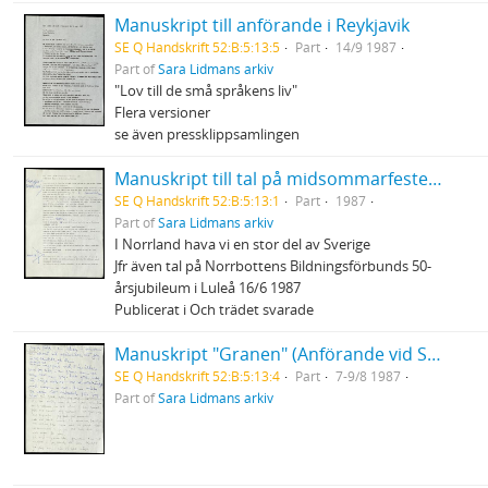
Manuskript till anförande i Reykjavik
SE Q Handskrift 52:B:5:13:5
Part
14/9 1987
Part of
Sara Lidmans arkiv
"Lov till de små språkens liv"
Flera versioner
se även pressklippsamlingen
Manuskript till tal på midsommarfesten i Burträsk
SE Q Handskrift 52:B:5:13:1
Part
1987
Part of
Sara Lidmans arkiv
I Norrland hava vi en stor del av Sverige
Jfr även tal på Norrbottens Bildningsförbunds 50-
årsjubileum i Luleå 16/6 1987
Publicerat i Och trädet svarade
Manuskript "Granen" (Anförande vid Sveriges Ekumeniska Kvinnoråds konferens)
SE Q Handskrift 52:B:5:13:4
Part
7-9/8 1987
Part of
Sara Lidmans arkiv