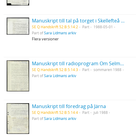
Manuskript till tal på torget i Skellefteå för VPK
SE Q Handskrift 52:B:5:14:2
Part
1988-05-01
Part of
Sara Lidmans arkiv
Flera versioner
Manuskript till radioprogram Om Selma Lagerlöf i Radions serie om svenska romaner
SE Q Handskrift 52:B:5:14:3
Part
sommaren 1988
Part of
Sara Lidmans arkiv
Manuskript till föredrag på Järna
SE Q Handskrift 52:B:5:14:4
Part
juli 1988
Part of
Sara Lidmans arkiv