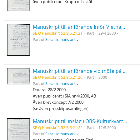
även publicerat i Kropp och skäl
Manuskript till anförande Inför Vietnams seger - 25 årsdagen Katasalen ABF
SE Q Handskrift 52:B:5:21:21
Part
29/4 2000
Part of
Sara Lidmans arkiv
Manuskript till anförande vid möte på Palmedagen "Vad kan vi göra?" Internationell solidaritet och vårt ansvar
SE Q Handskrift 52:B:5:21:20
Part
2000
Part of
Sara Lidmans arkiv
Daterat 28/2 2000
Även publicerat i SIA nr 4/2000, AB
Även brevkoncept 7/2 2000
(se även pressklippsamlingen)
Manuskript till inslag i OBS-Kulturkvarten "Den användbare löjtnant Calley"
SE Q Handskrift 52:B:5:21:22
Part
12/5 2000
Part of
Sara Lidmans arkiv