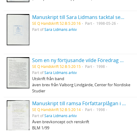
Manuskript till Sara Lidmans tacktal sedan hon tagit emot Sixten Heymans priset vid Göteborgs universitet
SE Q Handskrift 52:B:5:20:16
Part
1998-05-26
Part of
Sara Lidmans arkiv
Som en ny förtjusande vilde Föredrag vid konferens i Odense - uppbrottet från modernism
SE Q Handskrift 52:B:5:20:15
Part
1998
Part of
Sara Lidmans arkiv
Utskrift från band
även brev från Valborg Lindgärde, Center for Nordiske
Studier
Manuskript till ramsa Författarplågan i Norden
SE Q Handskrift 52:B:5:20:14
Part
1998
Part of
Sara Lidmans arkiv
Även brevkoncept och renskrift
BLM 1/99