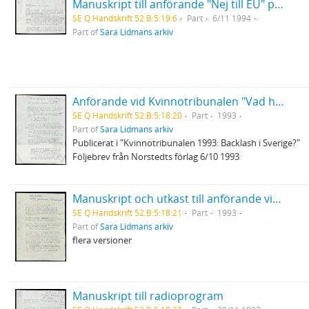
Manuskript till anförande "Nej till EU" på Stadsteaterns gala
SE Q Handskrift 52:B:5:19:6
Part
6/11 1994
Part of
Sara Lidmans arkiv
Anförande vid Kvinnotribunalen "Vad har pornografi med atomklyvning att skaffa"
SE Q Handskrift 52:B:5:18:20
Part
1993
Part of
Sara Lidmans arkiv
Publicerat i "Kvinnotribunalen 1993: Backlash i Sverige?"
Följebrev från Norstedts förlag 6/10 1993
Manuskript och utkast till anförande vid mottgandet av Harry Martinsson-priset
SE Q Handskrift 52:B:5:18:21
Part
1993
Part of
Sara Lidmans arkiv
flera versioner
Manuskript till radioprogram