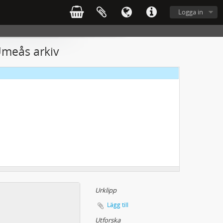
Logga in
Umeås arkiv
Urklipp
Lägg till
Utforska