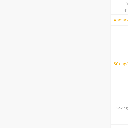
V
Up
Anmärk
Söking
Söking