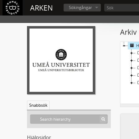
ARKEN
Sökingångar
Arkiv
H
Snabbsök
Hjälpsidor