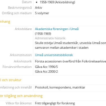
Datum
1958-1969 (Arkivbildning)
Beskrivningsnivå
Arkiv
Omfång och medium
5 volymer
nhang
Arkivbildare
Akademiska föreningen i Umeå
(1958-1969)
Administrativ historik
Skulle stödja Umeå studentkår, utveckla Umeå so
samvaron mellan akademiker i staden
Arkivinstitution
Umeå universitetsbibliotek
Arkivhistorik
Första accessionen överförd från Folkrörelsearkive
Förvärvsinformation
Gåva Acc 1996/5
Gåva Acc 2000/2
l och struktur
mfattning och innehåll
Protokoll, korrespondens, matriklar
 för tillgång och användning
Villkor för åtkomst
Fritt tillgängligt för forskning