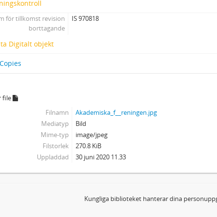
ningskontroll
 för tillkomst revision
IS 970818
borttagande
a Digitalt objekt
 Copies
 file
Filnamn
Akademiska_f__reningen.jpg
Mediatyp
Bild
Mime-typ
image/jpeg
Filstorlek
270.8 KiB
Uppladdad
30 juni 2020 11.33
Kungliga biblioteket hanterar dina personuppg