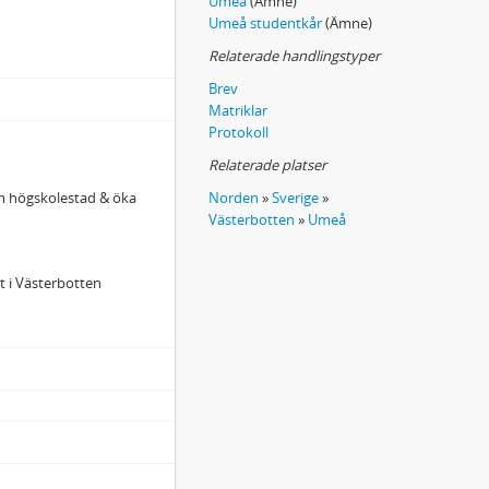
Umeå
(Ämne)
Umeå studentkår
(Ämne)
Relaterade handlingstyper
Brev
Matriklar
Protokoll
Relaterade platser
m högskolestad & öka
Norden
»
Sverige
»
Västerbotten
»
Umeå
t i Västerbotten