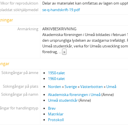
illkor för reproduktion
Delar av materialet kan omfattas av lagen om upp
pladdat sökhjälpmedel
se-q-handskrift-19.pdf
ningar
Anmärkning
ARKIVBESKRIVNING
Akademiska föreningen i Umeå bildades i februari 1
den ursprungliga lydelsen av stadgarna trefaldigt.
Umeå studentkår, verka för Umeås utveckling so
föredrag,
...
»
ångar
Sökingångar på ämne
1950-talet
1960-talet
Sökingångar på plats
Norden
»
Sverige
»
Västerbotten
»
Umeå
Sökingångar på namn
Akademiska föreningen i Umeå
(Ämne)
Umeå studentkår
(Ämne)
ångar för handlingstyp
Brev
Matriklar
Protokoll