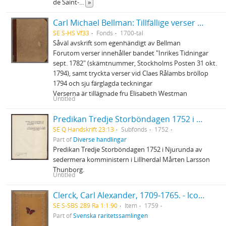
de Saint-
...
»
Carl Michael Bellman: Tillfällige verser och rim skrifne och hopsamlade innom ett hus, där Auctor finner sig älskad och wälkommen
SE S-HS Vf33
Fonds
1700-tal
Såväl avskrift som egenhändigt av Bellman
Förutom verser innehåller bandet "Inrikes Tidningar
sept. 1782" (skämtnummer, Stockholms Posten 31 okt.
1794), samt tryckta verser vid Claes Rålambs bröllop
1794 och sju färglagda teckningar
Verserna är tillägnade fru Elisabeth Westman
Untitled
Predikan Tredje Storböndagen 1752 i Njurunda
SE Q Handskrift 23:13
Subfonds
1752
Part of
Diverse handlingar
Predikan Tredje Storböndagen 1752 i Njurunda av
sedermera komministern i Lillherdal Mårten Larsson
Thunborg.
Untitled
Clerck, Carl Alexander, 1709-1765. - Icones insectorum rariorum. (Pl.titelbl.) Stockholm. 1-2. 1759-65. [Del 1], Caroli Clerck reg: soc: scient: Upsal: membr: Icones insectorum rariorum cum nominibus eorum trivialibus, locisqve e C: Linnæi ... Syst: nat: allegatis Holmiæ 1759.. - 1759
SE S-SBS 289 Ra 1:1:90
Item
1759
Part of
Svenska raritetssamlingen