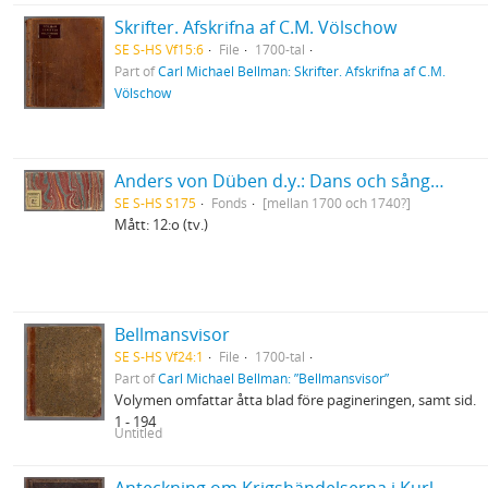
Skrifter. Afskrifna af C.M. Völschow
SE S-HS Vf15:6
File
1700-tal
Part of
Carl Michael Bellman: Skrifter. Afskrifna af C.M.
Völschow
Anders von Düben d.y.: Dans och sångmelodier samt marscher etc., dels i gammal tabulatur, dels i fem-linjesystemets notskrift
SE S-HS S175
Fonds
[mellan 1700 och 1740?]
Mått: 12:o (tv.)
Bellmansvisor
SE S-HS Vf24:1
File
1700-tal
Part of
Carl Michael Bellman: ”Bellmansvisor”
Volymen omfattar åtta blad före pagineringen, samt sid.
1 - 194
Untitled