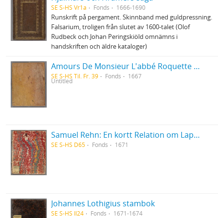
SE S-HS Vr1a
Fonds
1666-1690
Runskrift på pergament. Skinnband med guldpressning.
Falsarium, troligen från slutet av 1600-talet (Olof
Rudbeck och Johan Peringskiöld omnämns i
handskriften och äldre kataloger)
Amours De Monsieur L'abbé Roquette avec Mademoiselle de Montauzier par Monsieur L'abbé Le Camus 1667
SE S-HS Til. Fr. 39
Fonds
1667
Untitled
Samuel Rehn: En kortt Relation om Lapparnes lefwarne och sedher, wijdskiepellser, sampt i många stycken grofwe wildfarellser
SE S-HS D65
Fonds
1671
Johannes Lothigius stambok
SE S-HS Il24
Fonds
1671-1674