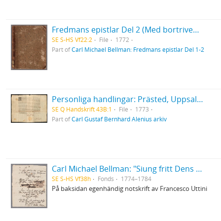
Fredmans epistlar Del 2 (Med bortriven dedikation)
SE S-HS Vf22:2
File
1772
Part of
Carl Michael Bellman: Fredmans epistlar Del 1-2
Personliga handlingar: Prästed, Uppsala 1773
SE Q Handskrift 43B:1
File
1773
Part of
Carl Gustaf Bernhard Alenius arkiv
Carl Michael Bellman: "Siung fritt Dens Skål wid cyperwin ... "
SE S-HS Vf38h
Fonds
1774–1784
På baksidan egenhändig notskrift av Francesco Uttini