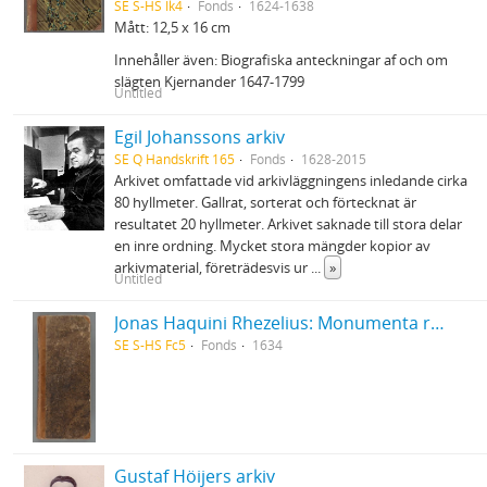
SE S-HS Ik4
Fonds
1624-1638
Mått: 12,5 x 16 cm
Innehåller även: Biografiska anteckningar af och om
slägten Kjernander 1647-1799
Untitled
Egil Johanssons arkiv
SE Q Handskrift 165
Fonds
1628-2015
Arkivet omfattade vid arkivläggningens inledande cirka
80 hyllmeter. Gallrat, sorterat och förtecknat är
resultatet 20 hyllmeter. Arkivet saknade till stora delar
en inre ordning. Mycket stora mängder kopior av
arkivmaterial, företrädesvis ur
...
»
Untitled
Jonas Haquini Rhezelius: Monumenta runica in Ölandia comitatu Regni Sveciæ Gothiaquæ
SE S-HS Fc5
Fonds
1634
Gustaf Höijers arkiv