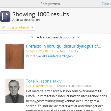
Print preview
Close
Showing 1800 results
Archival description
With digital objects
Advanced search options
Prefacio in librū qui dicitur dyalogus creaturar[um] moralizatus omni materie morali iocundo et edificatiuo modo applicabilis. - 1483
SE S-SBS 289 Ra 1:1:1
Item
1483
Part of
Svenska raritetssamlingen
Tore Nilssons arkiv
SE Q Handskrift 166
Fonds
1500-tal-1990-tal
Det material efter Tore Nilsson som överlämnats till
Umeå universitetsbibliotek är nästan uteslutande hans
hembygdsforskning kring Vännäs och Ume gamla
socken. En stor del av materialet är anteckningar och
underlagsmaterial till en planerad utgivning av
...
»