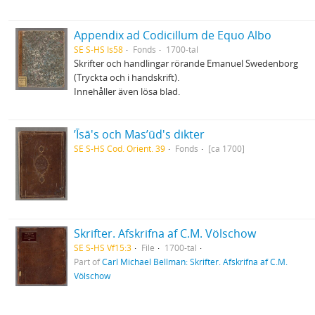
Appendix ad Codicillum de Equo Albo
SE S-HS Is58
Fonds
1700-tal
Skrifter och handlingar rörande Emanuel Swedenborg
(Tryckta och i handskrift).
Innehåller även lösa blad.
ʼĪsā's och Masʼūd's dikter
SE S-HS Cod. Orient. 39
Fonds
[ca 1700]
Skrifter. Afskrifna af C.M. Völschow
SE S-HS Vf15:3
File
1700-tal
Part of
Carl Michael Bellman: Skrifter. Afskrifna af C.M.
Völschow