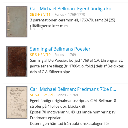
Carl Michael Bellman: Egenhändiga koncepter
SE S-HS Vf11
Fonds
1769-1770
3 parentationer, ceremoniell, 1769-70, samt 24 (25)
tillfällighetsdikter m.m.
Untitled
Samling af Bellmans Poesier
SE S-HS Vf10
Fonds
1769
Samling af B-S Poesier, börjad 1769 af C.A. Ehrengranat,
jämte senare tillägg (fr. 1780-t. o. följd.] dels af B-s dikter,
dels af G.A. Silfverstolpe
Carl Michael Bellman: Fredmans 70:e Epistel. Om landstigningen wid Klubben i Mälarn en höst-afton 1769
SE S-HS Vf38d
Fonds
1769
Egenhändigt originalmanuskript av C.M. Bellman. 8
strofer på 4 foliosidor. Bläckskrift
Epistel 70 motsvarar nr. 49 i gällande numrering av
Fredmans epistlar
Dateringen hämtad från auktionskatalogen för