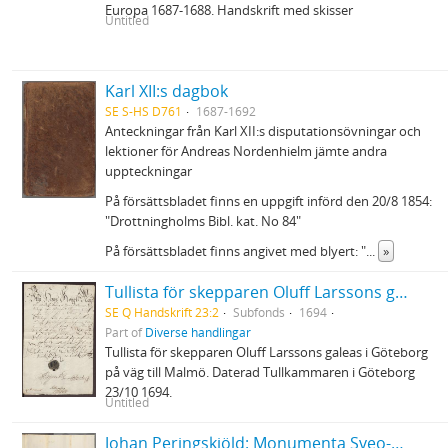
Europa 1687-1688. Handskrift med skisser
Untitled
Karl XII:s dagbok
SE S-HS D761
1687-1692
Anteckningar från Karl XII:s disputationsövningar och
lektioner för Andreas Nordenhielm jämte andra
uppteckningar
På försättsbladet finns en uppgift införd den 20/8 1854:
"Drottningholms Bibl. kat. No 84"
På försättsbladet finns angivet med blyert: "
...
»
Tullista för skepparen Oluff Larssons galeas
SE Q Handskrift 23:2
Subfonds
1694
Part of
Diverse handlingar
Tullista för skepparen Oluff Larssons galeas i Göteborg
på väg till Malmö. Daterad Tullkammaren i Göteborg
23/10 1694.
Untitled
Johan Peringskiöld: Monumenta Sveo-Gothorum