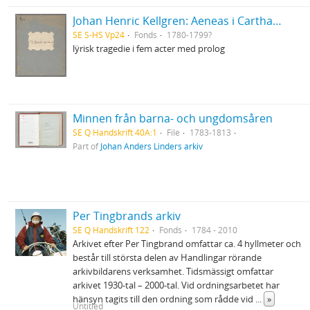
Johan Henric Kellgren: Aeneas i Carthago
SE S-HS Vp24
Fonds
1780-1799?
lÿrisk tragedie i fem acter med prolog
Minnen från barna- och ungdomsåren
SE Q Handskrift 40A:1
File
1783-1813
Part of
Johan Anders Linders arkiv
Per Tingbrands arkiv
SE Q Handskrift 122
Fonds
1784 - 2010
Arkivet efter Per Tingbrand omfattar ca. 4 hyllmeter och
består till största delen av Handlingar rörande
arkivbildarens verksamhet. Tidsmässigt omfattar
arkivet 1930-tal – 2000-tal. Vid ordningsarbetet har
hänsyn tagits till den ordning som rådde vid
...
»
Untitled