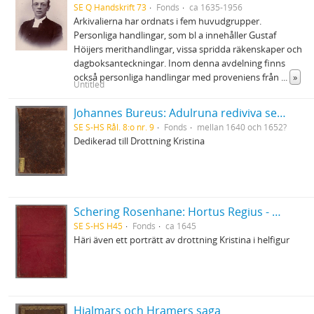
SE Q Handskrift 73
Fonds
ca 1635-1956
Arkivalierna har ordnats i fem huvudgrupper.
Personliga handlingar, som bl a innehåller Gustaf
Höijers merithandlingar, vissa spridda räkenskaper och
dagboksanteckningar. Inom denna avdelning finns
också personliga handlingar med proveniens från
...
»
Untitled
Johannes Bureus: Adulruna rediviva seu sapientia Sveorum veterum de mysteriis alphabeti trium coronarum regni Fulkandiarum seu Svethiae antiquissimae
SE S-HS Rål. 8:o nr. 9
Fonds
mellan 1640 och 1652?
Dedikerad till Drottning Kristina
Schering Rosenhane: Hortus Regius - Drottning Christinas stamträd med emblemata politica
SE S-HS H45
Fonds
ca 1645
Häri även ett porträtt av drottning Kristina i helfigur
Hjalmars och Hramers saga