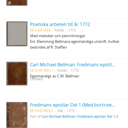
Poetiska arbeten till år 1772
SE S-HS Vf23
Fonds
1772
Med melodier och pennritningar.
Enl .Klemming Bellmans egenhändiga utskrift, hvilket
bestrides af R. Steffen
Carl Michael Bellman: Fredmans epistlar [dedicerade till J.D. Duwall] Del 1
SE S-HS Vf25:1
Fonds
1772
Egenhändigt av C.M. Bellman
Untitled
Fredmans epistlar Del 1 (Med bortriven dedikation)
SE S-HS Vf22:1
File
1772
Part of
Carl Michael Bellman: Fredmans epistlar Del 1-2