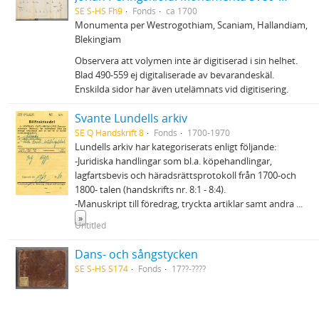
SE S-HS Fh9
Fonds
ca 1700
Monumenta per Westrogothiam, Scaniam, Hallandiam,
Blekingiam
Observera att volymen inte är digitiserad i sin helhet.
Blad 490-559 ej digitaliserade av bevarandeskäl.
Enskilda sidor har även utelämnats vid digitisering.
Svante Lundells arkiv
SE Q Handskrift 8
Fonds
1700-1970
Lundells arkiv har kategoriserats enligt följande:
-Juridiska handlingar som bl.a. köpehandlingar,
lagfartsbevis och häradsrättsprotokoll från 1700-och
1800- talen (handskrifts nr. 8:1 - 8:4).
-Manuskript till föredrag, tryckta artiklar samt andra
...
»
Untitled
Dans- och sångstycken
SE S-HS S174
Fonds
17??-????