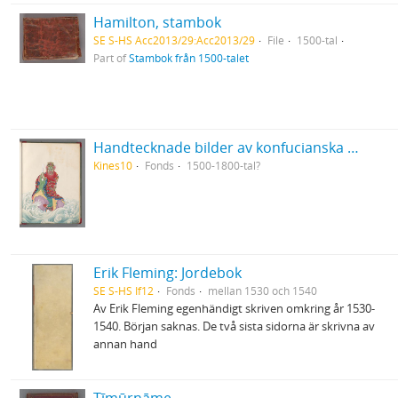
Hamilton, stambok
SE S-HS Acc2013/29:Acc2013/29
File
1500-tal
Part of
Stambok från 1500-talet
Handtecknade bilder av konfucianska och daoistiska lärda eller heliga personer från Kina
Kines10
Fonds
1500-1800-tal?
Erik Fleming: Jordebok
SE S-HS If12
Fonds
mellan 1530 och 1540
Av Erik Fleming egenhändigt skriven omkring år 1530-
1540. Början saknas. De två sista sidorna är skrivna av
annan hand