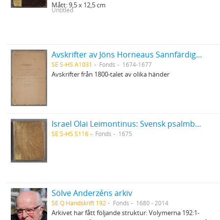
Mått: 9,5 x 12,5 cm
Untitled
Avskrifter av Jöns Horneaus Sannfärdig berättelse om det för 100 år sedan förlupna grufverliga Trolldoms-Oväsendet i Sverige och Martin Brunnerus Betänkande om trolldomsväsendet
SE S-HS A1031
Fonds
1674-1677
Avskrifter från 1800-talet av olika händer
Israel Olai Leimontinus: Svensk psalmbok med sångnoter
SE S-HS S116
Fonds
1675
Sölve Anderzéns arkiv
SE Q Handskrift 192
Fonds
1680 - 2014
Arkivet har fått följande struktur: Volymerna 192:1-