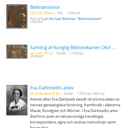
Bellmansvisor
SE S-HS Vf24:4
File
1700-tal
Part of
Carl Michael Bellman: ”Bellmansvisor”
Untitled
Samling af Konglig Bibliotekarien Olof Dalins versar
SE S-HS Vf71a
Fonds
1700-tal
Untitled
Eva Dahlstedts arkiv
SE Q Handskrift 65
Fonds
1700-tal-1900-tal
Arkivet efter Eva Dahlstedt består till största delen av
hennes genealogiska forskning, framförallt i släkterna
Maule, Rundgren och Mörner. I Eva Dahlstedts arkiv
återfinns även en del personliga handlingar,
korrespondens, egna och andras manuskript samt
fotografier