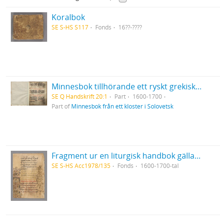
Koralbok
SE S-HS S117
Fonds
16??-????
Minnesbok tillhörande ett ryskt grekisk-ortodoxt kloster i Solovetsk
SE Q Handskrift 20:1
Part
1600-1700
Part of
Minnesbok från ett kloster i Solovetsk
Fragment ur en liturgisk handbok gällande för den grekisk-ortodoxa kyrkan
SE S-HS Acc1978/135
Fonds
1600-1700-tal