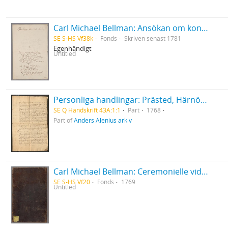
Carl Michael Bellman: Ansökan om konfirmationsfullmakt på sekreterarebeställningen i Nummerlotteriet
SE S-HS Vf38k
Fonds
Skriven senast 1781
Egenhändigt
Untitled
Personliga handlingar: Prästed, Härnösand 1768
SE Q Handskrift 43A:1:1
Part
1768
Part of
Anders Alenius arkiv
Carl Michael Bellman: Ceremonielle vid Parentation i Riddar-Capittlet af de Två Förgyllta Svinen, hållen öfver Bränvinsbrännaren och Ridd. Lundholm d.15 Okt.1769 af Ordensparentatorn... Janke Jensen
SE S-HS Vf20
Fonds
1769
Untitled