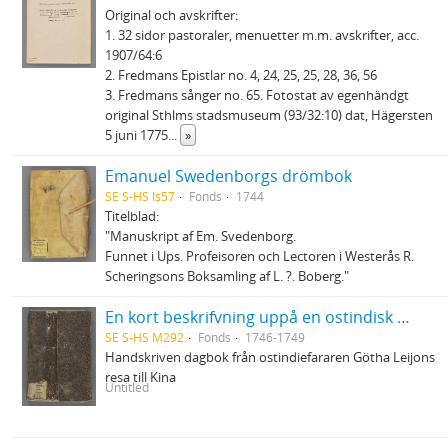
Original och avskrifter:
1. 32 sidor pastoraler, menuetter m.m. avskrifter, acc.
1907/64:6
2. Fredmans Epistlar no. 4, 24, 25, 25, 28, 36, 56
3. Fredmans sånger no. 65. Fotostat av egenhändgt
original Sthlms stadsmuseum (93/32:10) dat, Hägersten
5 juni 1775
...
»
Emanuel Swedenborgs drömbok
SE S-HS Is57
Fonds
1744
Titelblad:
"Manuskript af Em. Svedenborg.
Funnet i Ups. Profeisoren och Lectoren i Westerås R.
Scheringsons Boksamling af L. ?. Boberg."
En kort beskrifvning uppå en ostindisk resa till Canton uthi Chinah - förrättat af Carl Fredrich von Schantz ifrån åhr 1746 till åhr 1749
SE S-HS M292
Fonds
1746-1749
Handskriven dagbok från ostindiefararen Götha Leijons
resa till Kina
Untitled