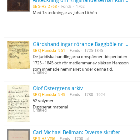
Anteckning om Krigshändelserna i Kurland uti Kon. Karl XIIs tid, under GeneralMajoren C.M. Stuart, af Er. Dahlberg
SE S-HS D768
Fonds
1702
Med 15 teckningar av Johan Lithén
Gårdshandlingar rörande Baggböle nr 1 i Umeå socken
SE Q Handskrift 51
Fonds
1725-1845
De juridiska handlingarna omspänner tidsperioden
1725 - 1845 och rör medlemmar av släkten Hansson
som innehade hemmanet under denna tid.
Untitled
Olof Östergrens arkiv
SE Q Handskrift 45
Fonds
1730 - 1924
52 volymer
Digitiserat material
Untitled
Carl Michael Bellman: Diverse skrifter
SE S-HS Vf36
Fonds
1700-tal