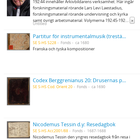
192:44 innehåller Arkivbildarens verksamhet. Här ingår
forskningsmaterial rörande Lars Levi Laestadius,
forskningsmaterial rörande undervisning och kyrka
samt övrigt arbetsmaterial. Volymerna 192:45-192:
...
»
Untitled
Partitur för instrumentalmusik (trestämmig sättning) i tabulatur
SE S-HS S228
Fonds
ca 1680
Franska och tyska kompositioner
Codex Berggrenianus 20: Drusernas på Libanon heliga bok
SE S-HS Cod. Orient 20
Fonds
ca 1690
Nicodemus Tessin d.y: Resedagbok
SE S-HS Acc2001/88
Fonds
1687-1688
Nicodemus Tessin den yngres resedagbok från resa i