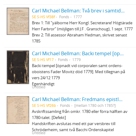
Carl Michael Bellman: Två brev i samtida avskrift
SE S-HS Vf38f
Fonds
1777
Brev 1: Till "yälborne Herr Kongl. Secreterare! Högtärade
Herr Farbror" (möjligen till J.F . Granschoug), 1 sept. 1777
Brev 2: Till assessor Abraham Hedman, skrivet senast
1785
Carl Michael Bellman: Backi tempel [öpnadt vid corporalen samt ordens-oboistens Fader Movitz död 1779]
SE S-HS Vf17
Fonds
1779
Backi tempel [öpnadt vid corporalen samt ordens-
oboistens Fader Movitz död 1779]. Med tillegnan på
vers 24/12 1779
Egenhändigt
Untitled
Carl Michael Bellman: Fredmans epistlar och sånger m.fl. Bellman-texter
SE S-HS Vf26b
Fonds
[mellan 1780 och 1785?]
Avskriftssamling från omkr. 1780 eller förra hälften av
1780-talet. [Defekt]
Handskriften avslutas med ett par versbrev till
Schröderheim, samt två Bacchi Ordenskapitel
Untitled