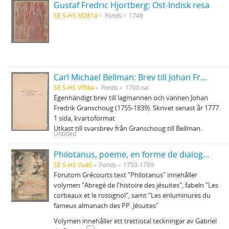
Gustaf Fredric Hjortberg: Ost-Indisk resa
SE S-HS M281a
Fonds
1749
Carl Michael Bellman: Brev till Johan Fredrik Granschoug
SE S-HS Vf38e
Fonds
1700-tal
Egenhändigt brev till lagmannen och vännen Johan
Fredrik Granschoug (1755-1839). Skrivet senast år 1777.
1 sida, kvartoformat
Utkast till svarsbrev från Granschoug till Bellman.
Untitled
Philotanus, poëme, en forme de dialogue, ou l'histoire de la constitution unigenitus
SE S-HS Vu40
Fonds
1750-1799
Förutom Grécourts text "Philotanus" innehåller
volymen "Abregé de l'histoire des jésuites", fabeln "Les
corbeaux et le rossignol", samt "Les enluminures du
fameux almanach des PP. Jésuites"
Volymen innehåller ett trettiotal teckningar av Gabriel