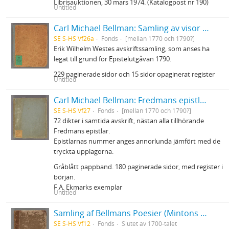
Librisauktionen, 30 mars 1974. (Katalogpost nr 190)
Untitled
Carl Michael Bellman: Samling av visor och mindre poemer
SE S-HS Vf26a
Fonds
[mellan 1770 och 1790?]
Erik Wilhelm Westes avskriftssamling, som anses ha
legat till grund för Epistelutgåvan 1790.
229 paginerade sidor och 15 sidor opaginerat register
Untitled
Carl Michael Bellman: Fredmans epistlar m.m.
SE S-HS Vf27
Fonds
[mellan 1770 och 1790?]
72 dikter i samtida avskrift, nästan alla tillhörande
Fredmans epistlar.
Epistlarnas nummer anges annorlunda jämfört med de
tryckta upplagorna.
Gråblått pappband. 180 paginerade sidor, med register i
början.
F.A. Ekmarks exemplar
Untitled
Samling af Bellmans Poesier (Mintons ex.)
SE S-HS Vf12
Fonds
Slutet av 1700-talet