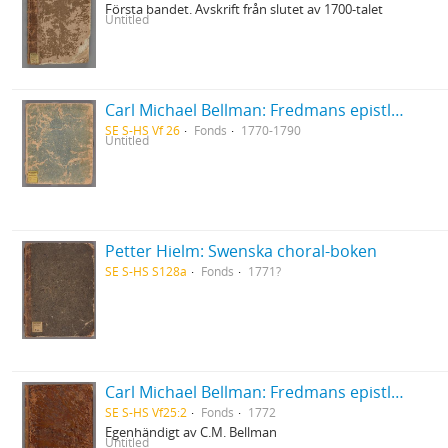
Första bandet. Avskrift från slutet av 1700-talet
Untitled
Carl Michael Bellman: Fredmans epistlar [Nechers ex.]. Ep. 1-50
SE S-HS Vf 26
Fonds
1770-1790
Untitled
Petter Hielm: Swenska choral-boken
SE S-HS S128a
Fonds
1771?
Carl Michael Bellman: Fredmans epistlar [dedicerade till J.D. Duwall] Del 2
SE S-HS Vf25:2
Fonds
1772
Egenhändigt av C.M. Bellman
Untitled