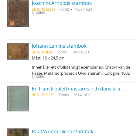
Joachim Arnoldis stambok
SE S-HS Ia21a
Fonds
1606-1624
Untitled
Johann Lehlins stambok
SE S-HS Il2a
Fonds
1607-1623
Mått: 18 x 24,5 cm
Innehåller ett ofullständigt exemplar av: Crispin van de
Passe, Metamorphoseon Ovidianarum : Cologne, 1602
Untitled
En fransk balettmästares och danslärares i Bruxelles 1614-19 anteckningsbok
SE S-HS S253
Fonds
1614-1619
Paul Wunderlichs stambok