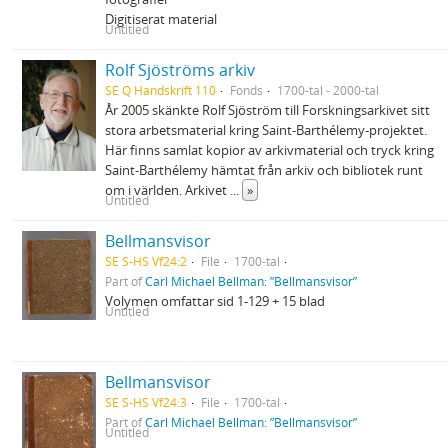
Digitiserat material
Untitled
Rolf Sjöströms arkiv
SE Q Handskrift 110
Fonds
1700-tal - 2000-tal
År 2005 skänkte Rolf Sjöström till Forskningsarkivet sitt
stora arbetsmaterial kring Saint-Barthélemy-projektet.
Här finns samlat kopior av arkivmaterial och tryck kring
Saint-Barthélemy hämtat från arkiv och bibliotek runt
om i världen. Arkivet
...
»
Untitled
Bellmansvisor
SE S-HS Vf24:2
File
1700-tal
Part of
Carl Michael Bellman: ”Bellmansvisor”
Volymen omfattar sid 1-129 + 15 blad
Untitled
Bellmansvisor
SE S-HS Vf24:3
File
1700-tal
Part of
Carl Michael Bellman: ”Bellmansvisor”
Untitled