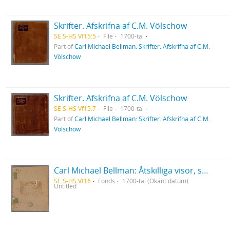
Skrifter. Afskrifna af C.M. Völschow
SE S-HS Vf15:5
File
1700-tal
Part of
Carl Michael Bellman: Skrifter. Afskrifna af C.M.
Völschow
Skrifter. Afskrifna af C.M. Völschow
SE S-HS Vf15:7
File
1700-tal
Part of
Carl Michael Bellman: Skrifter. Afskrifna af C.M.
Völschow
Carl Michael Bellman: Åtskilliga visor, samt en del af dess Fredmans epistlar
SE S-HS Vf16
Fonds
1700-tal (Okänt datum)
Untitled