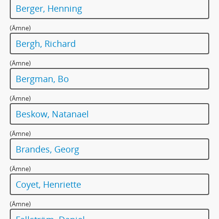
212 - MANUSKRIPT: [Tal till Valborg Olander på hennes 70-årsdag 14 maj 1931]
Berger, Henning
213 - MANUSKRIPT: [Tal till nämndeman Olof Olsson]
214 - MANUSKRIPT: [Vid nämndeman Olof Olssons jordfärstning]
(Ämne)
215 - MANUSKRIPT: ”Om ni en dag 1926 helt plötsligt sammanträdde med fröken Selma Lagerlöf av 1880…”
Bergh, Richard
215a - MANUSKRIPT: ”Om ni en dag 1926 händelsevis mötte Er själv från 20-årsåldern, hur tror Ni att det mötet skulle avlöpa?” [Enquêtesvar]
216 - MANUSKRIPT: Om svenskhetens bevarande. (”gammalt”)
(Ämne)
217 - MANUSKRIPT: Anna Oom. In memoriam
Bergman, Bo
218 - MANUSKRIPT: Orsina och Parisada. Sagomystiskt dockspel
219 - MANUSKRIPT: Telegram till Paneuropa Union, Europahaus, Berlin
(Ämne)
220 - MANUSKRIPT: [Passopp] (jakthund)
Beskow, Natanael
221 - MANUSKRIPT: [Olav Poulsen]
222 - MANUSKRIPT: Pro memoria rörande Selma Lagerlöf och Ida Bäckmann samt Frödingsboken
(Ämne)
223 - MANUSKRIPT: Prostfolket i Karlskoga 1869-1899/ Nana/ Prostgården
Brandes, Georg
224 - MANUSKRIPT: [På tinget]
225 - MANUSKRIPT: Påfågeln
(Ämne)
226 - MANUSKRIPT: Påskkäringen
Coyet, Henriette
227 - MANUSKRIPT: Ridspöet/ Geijersgården
227a - MANUSKRIPT: Ridspöet. En geijersk släkthistoria upptecknad av Selma Lagerlöf
(Ämne)
228 - MANUSKRIPT: Råttfällan