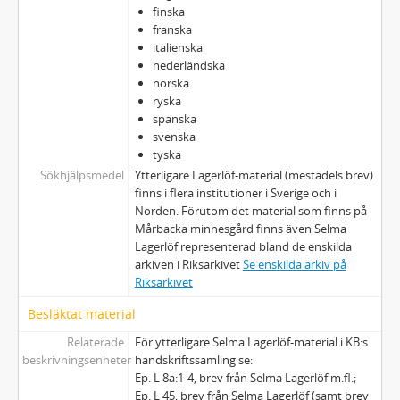
finska
39 - MANUSKRIPT: [Ett barndomsminne om Bjørnstjerne Bjørnson]
franska
40 - MANUSKRIPT: Blåkullaresan (kasserat)
italienska
42 - MANUSKRIPT: [Karl Otto Bonnier 70 år]
nederländska
41 - MANUSKRIPT: Blåkullaresan (slutet)
norska
ryska
43 - MANUSKRIPT: Till en jubilar. [Karl Otto Bonnier 70 år 20/6 1926]
spanska
44 - MANUSKRIPT: Georg Brandes. (På Georg Brandes dödsdag…)
svenska
45 - MANUSKRIPT: Brev [från en guldgrävare – Joe Salter]
tyska
46 - MANUSKRIPT: Bruksbokhållarens berättelse
Sökhjälpsmedel
Ytterligare Lagerlöf-material (mestadels brev)
47 - MANUSKRIPT: Pauline Brunius
finns i flera institutioner i Sverige och i
48 - MANUSKRIPT: Brunnen
Norden. Förutom det material som finns på
Mårbacka minnesgård finns även Selma
49 - MANUSKRIPT: Bröd och skådespel. Skiss
Lagerlöf representerad bland de enskilda
50 - MANUSKRIPT: [Inledningsbrev till Ida Bäckman, Röpecka, Gud och Lennart]
arkiven i Riksarkivet
Se enskilda arkiv på
51 - MANUSKRIPT: Carlberg, Frigga: När begreppen klarna
Riksarkivet
52 - MANUSKRIPT: Civiliserade eller barbarer
Besläktat material
53 - MANUSKRIPT: Crusellska fonden/ Historia från stiftelsen
53a - MANUSKRIPT: Crusellska fonden
Relaterade
För ytterligare Selma Lagerlöf-material i KB:s
54 - MANUSKRIPT: Curriculum vitae
beskrivningsenheter
handskriftssamling se:
Ep. L 8a:1-4, brev från Selma Lagerlöf m.fl.;
55 - MANUSKRIPT: Dagboksanteckningar och liknande
Ep. L 45, brev från Selma Lagerlöf (samt brev