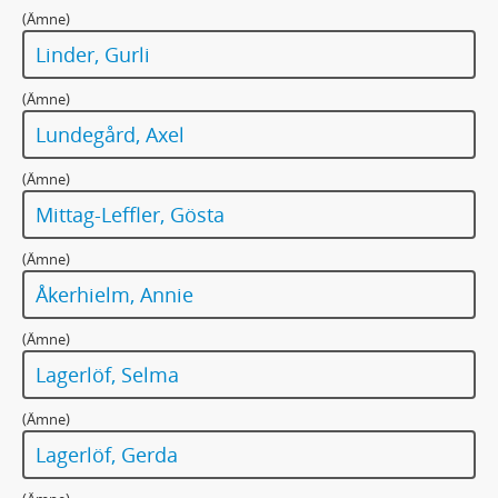
331 - MANUSKRIPT, DRAMATISERINGAR, ÖVERSÄTTNINGAR
(Ämne)
332 - KORREKTUR
Linder, Gurli
333 - TRYCK
334 - PRESSKLIPP
(Ämne)
335 - DIVERSE HANDLINGAR
Lundegård, Axel
336 - FOTOGRAFIER
337 - BILDER
(Ämne)
338 - NILS AFZELIUS LAGERLÖFMATERIAL
Mittag-Leffler, Gösta
339 - VALBORG OLANDERS LAGERLÖFMATERIAL
340 - SELMA LAGERLÖF-SÄLLSKAPET
(Ämne)
341 - SOPHIE ELKANS ANTECKNINGAR
Åkerhielm, Annie
(Ämne)
Lagerlöf, Selma
(Ämne)
Lagerlöf, Gerda