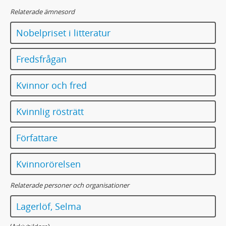
177 - MANUSKRIPT: [Daniel Lagerlöf] Tal på sjuttioårsdagen
Relaterade ämnesord
178 - MANUSKRIPT: Vid Daniel Lagerlöfs död 1928
179 - MANUSKRIPT: Selma Lagerlöf. [Självbiografi]
Nobelpriset i litteratur
180 - MANUSKRIPT: [Hyllning till Carl Larsson på 60-årsdagen 28/5 1913]
181 - MANUSKRIPT: [Carl Larssons död]
Fredsfrågan
182 - MANUSKRIPT: Liljecronas hem
183 - MANUSKRIPT: [Liljecronas sista konsert]
Kvinnor och fred
184 - MANUSKRIPT: [Ljuslågan] Utkast
185 - MANUSKRIPT: [Tal till kapellmästar Lundkvist]
Kvinnlig rösträtt
186a - MANUSKRIPT: Lyktan
186b - MANUSKRIPT: Magister Frykstedt
Författare
187 - MANUSKRIPT: Elise Malmros. In memoriam
188 - MANUSKRIPT: Mamsell Broström
Kvinnorörelsen
189 - MANUSKRIPT: Man skall aldrig tänka/ Tänka/ Kocken
190 - MANUSKRIPT: Margareta Fredkulla. [Dikt]
Relaterade personer och organisationer
191 - MANUSKRIPT: Med främmande ögon. Folksägen
192 - MANUSKRIPT: Brev till Karl Meissinger
Lagerlöf, Selma
193 - MANUSKRIPT: Meli. En sjuksköterskehistoria
193a - MANUSKRIPT: Meli. Skiss af Selma Lagerlöf