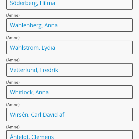
Söderberg, Hilma
297 - MANUSKRIPT: [Uttalande om bruket av sprit och tobak]
298 - MANUSKRIPT: [Uttalande om det nordiska samarbetet]
(Ämne)
299 - MANUSKRIPT: [Uttalande om prins Carl]
Wahlenberg, Anna
300 - MANUSKRIPT: ”Vad som är mest påfallande hos Thorsten Fågelkvist…”
301 - MANUSKRIPT: ”Tillåt mig att få lyckönska Vecko Journalens redaktion…”
(Ämne)
302 - MANUSKRIPT: [Uttalande om dir. B. Welinder, Svalöv]
Wahlström, Lydia
303 - MANUSKRIPT: ”Vi ha gått genom trånga, smutsiga gränder…” [Om klagomuren i Jerusalem]
304 - MANUSKRIPT: Vid Auditoriemötet efter rösträttssegern
(Ämne)
305 - MANUSKRIPT: Vid Gösta-Berling-filmens utförande i Köpenhamn 10 mars 1924
Vetterlund, Fredrik
306 - MANUSKRIPT: ”Kära Matilda Widegren.” (Iduns pristagarinna 1930)
307 - MANUSKRIPT: ”Matilda Widegrens bok om Nationernas Förbund…”
(Ämne)
308 - MANUSKRIPT: [Till Matilda Widegren. Minnesord]
Whitlock, Anna
309 - MANUSKRIPT: Die Winterballade (Vinterballaden, utkast)
310 - MANUSKRIPT: Vinterballaden
(Ämne)
310a - MANUSKRIPT: Herr Arnes penningar
Wirsén, Carl David af
311 - MANUSKRIPT: Brev till Elise Wrangel, f. Salomon (med anledning av förarbetena till boken om Sophie Elkan)
312 - MANUSKRIPT: [Till Karl Wåhlin]
(Ämne)
313 - MANUSKRIPT: [Vår Herre och sankte Per] / [Man skall aldrig tänka]
Åhfeldt, Clemens