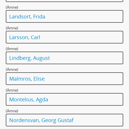
247 - MANUSKRIPT: Stämningar från krigsåren
(Ämne)
248 - MANUSKRIPT: Svar [På inlägg av Märta Edquist: Var Topelius den resande studenten?]
Landsort, Frida
249 - MANUSKRIPT: [Tal i Svensk-amerikanska sällskapet i Stockholm den 29 november 1928]
250 - MANUSKRIPT: Syster Karin och syster Sisla
(Ämne)
250a - MANUSKRIPT: Syster Karin och syster Sisla
Larsson, Carl
251 - MANUSKRIPT: Syster Olives historia
252 - MANUSKRIPT: Jan Asker/ Sändebudet
(Ämne)
253 - MANUSKRIPT: [Uttalande vid Nathan Söderbloms död]
Lindberg, August
254 - MANUSKRIPT: Tack i radio 20/11 1938
255 - MANUSKRIPT: Tacktal till Värmlands studenter
(Ämne)
256 - MANUSKRIPT: Förord till Tagores "Ostdockan"
Malmros, Elise
257 - MANUSKRIPT: Nyårsdikt. Ett litet försök i Tagores stil
257a - MANUSKRIPT: Nyårsdikt af Rabindranath Tagore (Från bengali af Selma Lagerlöf)
(Ämne)
258 - MANUSKRIPT: Rabindranath Tagore
Montelius, Agda
259 - MANUSKRIPT: [Tal avsett att hållas vid en författarkongress i Lübeck 1931]
259a - MANUSKRIPT: Tal avsett att hållas vid en författarkongress i Lübeck (på svenska och på tyska)
(Ämne)
260 - MANUSKRIPT: Tal i radio från Karlstad den 9 mars 1931 för Danske Dramatikeres Forbunds 25-årsjubileum
Nordensvan, Georg Gustaf
261 - MANUSKRIPT: [Tal i Svenska akademien 20/12 1920]