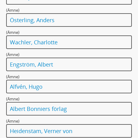
314 - MANUSKRIPT: Vår på kyrkogården
315 - MANUSKRIPT: Vädjan till Amerika (Tal i radio)
(Ämne)
315a - MANUSKRIPT: Vädjan till Amerika ([Radiotal 12 febr. 1933)
Österling, Anders
316 - MANUSKRIPT: Vägen hem / Återkomsten till Värmland
317 - MANUSKRIPT: Vägen mellan himmel och jord / Bron mellan himmel och jord
(Ämne)
318 - MANUSKRIPT: Utkast med motiv från Värmland
Wachler, Charlotte
319 - MANUSKRIPT: Värmland och värmlänningarna
320 - MANUSKRIPT: Värmland och värmlänningarna
(Ämne)
321 - MANUSKRIPT: [Telegram till Värmlands nations i Lund 250-årsjubileum 1932]
Engström, Albert
322 - MANUSKRIPT: Till Värmlands nation, Uppsala
323 - MANUSKRIPT: Värmländsk naturskönhet
(Ämne)
324 - MANUSKRIPT: [Tal i Värmländska sällskapet]
Alfvén, Hugo
325 - MANUSKRIPT: Vödabuk. Svänska – Volapük
326 - MANUSKRIPT: [Öppet brev till Annie Åkerhielm]
(Ämne)
327 - MANUSKRIPT: ”Ä du i staen i dan?”
Albert Bonniers förlag
328 - MANUSKRIPT: Ädelmod efter döden (m.fl. anteckningar med orientaliska motiv)
329 - MANUSKRIPT: Nils Holgerssons underbara resa
(Ämne)
330 - MANUSKRIPT: Från park och veranda (Poesialbum med 13 dikter)
Heidenstam, Verner von
330a - MANUSKRIPT: Poesie. (Gästbok/poesialbum som innehåller Gammal visa av Selma Lagerlöf)