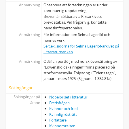
Anmärkning
Observera att förteckningen är under
89 - MANUSKRIPT: [Enkätuttalande om bokverket Svenska kulturbilder]
kontinuerlig uppdatering.
90 - MANUSKRIPT: [Ett bröllopstal. Till Karl Axel Winges och Märta Lagerlöfs bröllop 2/6 1922]
Breven är sökbara via Riksarkivets
90a - MANUSKRIPT: [Ett bröllopstal. Till Karl Axel Winges och Märta Lagerlöfs bröllop 2/6 1922] Till brudparet den 2dre Juni 1922
brevdatabas. Vid frågor v.g. kontakta
91 - MANUSKRIPT: Ett minne
handskriftspersonalen.
92 - MANUSKRIPT: Ett minne från stridsåren
Anmärkning
För information om Selma Lagerlöf och
93 - MANUSKRIPT: Ett ålderdomshem för svenska lärarinnor
hennes verk:
Se t.ex. sidorna för Selma Lagerlöf-arkivet på
94 - MANUSKRIPT: Excerpter ur Svenskt konversationslexikon 1-2. Sthlm 1845-1847
Litteraturbanken
95 - MANUSKRIPT: [Fantasi om Jesus och en rättfärdig man som ber]
96 - MANUSKRIPT: [Farmors predikan]
Anmärkning
OBS! En portfölj med norsk översättning av
"Löwensköldska ringen" finns placerad på
96a - MANUSKRIPT: Farmors predikan
storformatshylla. Följetong i "Tidens tegn",
97 - MANUSKRIPT: Filipstadsresan
januari - mars 1925. (Signum L1:334:81a)
98 - MANUSKRIPT: Tal på Mårbacka med anledning av överlämnandet av Gustaf Fjaestads målning 18/2 1929
Sökingångar
99 - MANUSKRIPT: John Forsell
99a - MANUSKRIPT: John Forsell
Sökingångar på
Nobelpriset i litteratur
100 - MANUSKRIPT: Fredsgudinnan sitter sorgsen…
ämne
Fredsfrågan
Kvinnor och fred
101 - MANUSKRIPT: Frid på jorden. (För Julrosor.)
Kvinnlig rösträtt
102 - MANUSKRIPT: Frieriet
Författare
103 - MANUSKRIPT: Frithiofs saga
Kvinnorörelsen