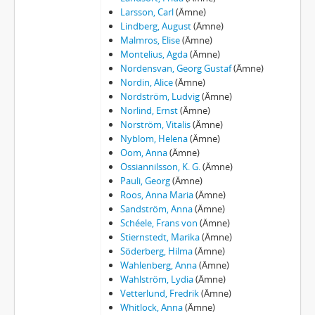
123 - MANUSKRIPT: Grefvinnans besök [Rollista till en pjäs]
Larsson, Carl
(Ämne)
124 - MANUSKRIPT: Till Gundla Gumælius. Vid graven på Nya kyrkogården 1916.
Lindberg, August
(Ämne)
Malmros, Elise
(Ämne)
125 - MANUSKRIPT: Gustaf-Adolfsåret
Montelius, Agda
(Ämne)
126 - MANUSKRIPT: Ur Gösta Berlings saga
Nordensvan, Georg Gustaf
(Ämne)
127 - MANUSKRIPT: Erik Tullius Hammargren
Nordin, Alice
(Ämne)
128 - MANUSKRIPT: Om Verner von Heidenstams betydelse för svenska andlig odling
Nordström, Ludvig
(Ämne)
129 - MANUSKRIPT: Hela världens Geheimeråd
Norlind, Ernst
(Ämne)
Norström, Vitalis
(Ämne)
130 - MANUSKRIPT: Heliga Birgitta
Nyblom, Helena
(Ämne)
131 - MANUSKRIPT: Till Herthas oktobernummer 1933
Oom, Anna
(Ämne)
132 - MANUSKRIPT: [Historiska anteckningar från seminarietiden]
Ossiannilsson, K. G.
(Ämne)
133 - MANUSKRIPT: Historiskt Caleidoskop
Pauli, Georg
(Ämne)
134 - MANUSKRIPT: Till Anna och Maria Holmquist
Roos, Anna Maria
(Ämne)
Sandström, Anna
(Ämne)
135 - MANUSKRIPT: Hur farfar fick farmor
Schéele, Frans von
(Ämne)
136 - MANUSKRIPT: Hur jag fann Dunungen
Stiernstedt, Marika
(Ämne)
137 - MANUSKRIPT: Hur jag fann ett romanämne. [Om Jerusalem]
Söderberg, Hilma
(Ämne)
138 - MANUSKRIPT: Huru började Ert författarskap?
Wahlenberg, Anna
(Ämne)
139 - MANUSKRIPT: Hvad har Danmark betydet for Er Diktning?
Wahlström, Lydia
(Ämne)
Vetterlund, Fredrik
(Ämne)
140 - MANUSKRIPT: Elise Hwasser
Whitlock, Anna
(Ämne)
141 - MANUSKRIPT: [Egenhändig hälsning från Selma Lagerlöf till Finlands kvinnor]