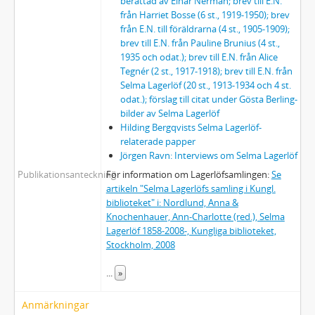
berättad av Einar Nerman; brev till E.N.
71 - MANUSKRIPT: Tal på Julia Ekmans 80-årsdag 30/8 1923
från Harriet Bosse (6 st., 1919-1950); brev
72 - MANUSKRIPT: [Julia Ekman. In memoriam]
från E.N. till föräldrarna (4 st., 1905-1909);
73 - MANUSKRIPT: Sophie Elkan
brev till E.N. från Pauline Brunius (4 st.,
1935 och odat.); brev till E.N. från Alice
74 - MANUSKRIPT: Vid Sophie Elkans grav
Tegnér (2 st., 1917-1918); brev till E.N. från
75 - MANUSKRIPT:En biskopsmiddag
Selma Lagerlöf (20 st., 1913-1934 och 4 st.
75a - MANUSKRIPT: En biskopsmiddag
odat.); förslag till citat under Gösta Berling-
76 - MANUSKRIPT:En emigrant
bilder av Selma Lagerlöf
77 - MANUSKRIPT: [En fabel från havskusten]
Hilding Bergqvists Selma Lagerlöf-
relaterade papper
78 - MANUSKRIPT: [En Hilsen fra Selma Lagerlöf]
Jörgen Ravn: Interviews om Selma Lagerlöf
79 - MANUSKRIPT: En historia från Halland
Publikationsanteckning
För information om Lagerlöfsamlingen:
Se
80 - MANUSKRIPT: [En hälsning från Selma Lagerlöf till de svenska kvinnorna i Amerika]
artikeln "Selma Lagerlöfs samling i Kungl.
81 - MANUSKRIPT: ”En högst beaktansvärd och af en varm fosterlandsvän utgifven broschyr…”
biblioteket" i: Nordlund, Anna &
82 - MANUSKRIPT: En julnatt i Betlehem
Knochenhauer, Ann-Charlotte (red.), Selma
83 - MANUSKRIPT: [En ny stipendiefond]
Lagerlöf 1858-2008-, Kungliga biblioteket,
84 - MANUSKRIPT: En sagas påfund
Stockholm, 2008
85 - MANUSKRIPT: [En samvetsfråga]
...
»
86 - MANUSKRIPT: En samvetsfråga
87 - MANUSKRIPT: [Enighet]
Anmärkningar
88 - MANUSKRIPT: [Enkätuttalande om Selma Lagerlöfs läsning under barndomen och ungdomen] Utkast