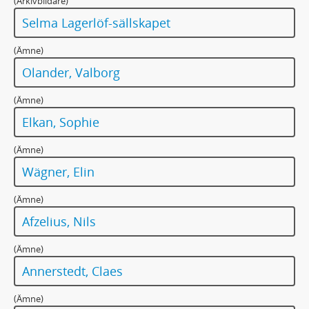
(Arkivbildare)
194 - MANUSKRIPT: ”Mi farmor, Maja Lisa Wennervik, hade en [styvmor]…”
Selma Lagerlöf-sällskapet
195 - MANUSKRIPT: Mina händer (Prosafragment)
196 - MANUSKRIPT: Mitt första möte med Kejsaren i Portugallien
(Ämne)
197 - MANUSKRIPT: ”Mitt land, Sverige, är som ni kanske vet ett mycket långt land…”
Olander, Valborg
198 - MANUSKRIPT: ”Mitt land, Sverige, är som ni kanske vet ett mycket långt land…”
199 - MANUSKRIPT: Mors porträtt. Skiss
(Ämne)
200 - MANUSKRIPT: Mårbacka havremjöl
Elkan, Sophie
201 - MANUSKRIPT: ”Natten står grå…”
202 - MANUSKRIPT: ”Naturligtvis har man lättare att förlåta…”
(Ämne)
203 - MANUSKRIPT: Nils Holgersson/ Brödlimpa
Wägner, Elin
204 - MANUSKRIPT: Nobelpriset (Nobelpristagare om Nobelprisen)
205 - MANUSKRIPT: Ludvig Nordström önskar att vi svenskar skulle komma överens om att på julaftonens kväll under en minut stannade vårt glam[m]
(Ämne)
206 - MANUSKRIPT: Helena Nybloms sagor
Afzelius, Nils
207 - MANUSKRIPT: Några ord om 1914 års psalmboksförslag
208 - MANUSKRIPT: Nås
(Ämne)
209 - MANUSKRIPT: ”Och det var en mycket intagande samling av unga flickor…”
Annerstedt, Claes
210 - MANUSKRIPT: Telegram till Maria Olander
211 - MANUSKRIPT: Telegram 1/3 1934 till Maria Olander
(Ämne)