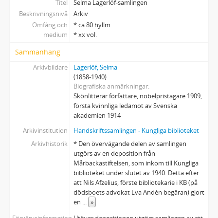
8 - MANUSKRIPT: Drottningar i Kungahälla
Titel
Selma Lagerlöf-samlingen
9 - MANUSKRIPT: En herrgårdssägen - Skådespel
Beskrivningsnivå
Arkiv
9a - MANUSKRIPT: En herrgårdssägen - Dramatiserad form
Omfång och
* ca 80 hyllm.
medium
* xx vol.
9b - MANUSKRIPT: En herrgårdssägen - [Skådespel i fyra akter]
10 - MANUSKRIPT: Fritjofs saga
Sammanhang
11 - MANUSKRIPT: Gösta Berlings saga - tidiga utkast
Arkivbildare
Lagerlöf, Selma
11a - MANUSKRIPT: Gösta Berlings saga - dramatiserad form
(1858-1940)
11b - MANUSKRIPT: Landskronamanuskripten
Biografiska anmärkningar
12 - MANUSKRIPT: Heliga Birgitta
Skönlitterär författare, nobelpristagare 1909,
första kvinnliga ledamot av Svenska
13 - MANUSKRIPT: Jerusalem 2
akademien 1914
14 - MANUSKRIPT: Karl-Artur Ekenstedt
14a - MANUSKRIPT: Kopparnageln [novell]
Arkivinstitution
Handskriftssamlingen - Kungliga biblioteket
15 - MANUSKRIPT: Körkarlen
Arkivhistorik
* Den övervägande delen av samlingen
16 - MANUSKRIPT: Liljekronas hem
utgörs av en deposition från
Mårbackastiftelsen, som inkom till Kungliga
17 - MANUSKRIPT: Löwensköldska ringen
biblioteket under slutet av 1940. Detta efter
18 - MANUSKRIPT: Mårbacka I
att Nils Afzelius, förste bibliotekarie i KB (på
19 - MANUSKRIPT: Mårbacka II
dödsboets advokat Eva Andén begäran) gjort
20 - MANUSKRIPT: Mårbacka, [IV]
en
...
»
21 - MANUSKRIPT: Osynliga länkar