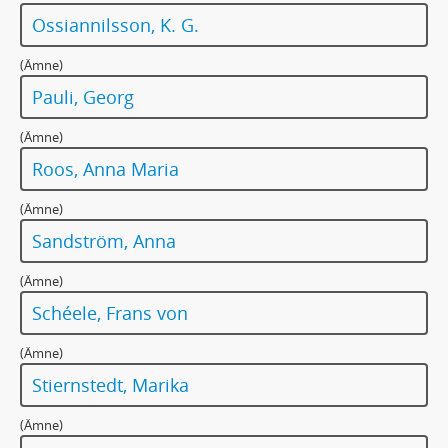
279 - MANUSKRIPT: Till mor
Ossiannilsson, K. G.
280 - MANUSKRIPT: Till Nedrustningskonferensen. På uppdrag av föreningen Rädda barnen
281 - MANUSKRIPT:Till skidlöparna i Filipstad
(Ämne)
282 - MANUSKRIPT: Till Svenska Akademien. Promemoria till Svenska Akademien angående pensionsförsäkring till svenska författare
Pauli, Georg
283 - MANUSKRIPT: Till Värmlands studenter. Hälsning vid invigningen av Värmlands nations i Uppsala byggnad
284 - MANUSKRIPT: Till Värmländska ungdomsmötet i Sunne midsommarafton 1937
(Ämne)
284a - MANUSKRIPT: Till Värmländska ungdomsmötet [midsommaren 1937]
Roos, Anna Maria
285 - MANUSKRIPT: Torparen hos Dobbrichsen (Lorichs)
286 - MANUSKRIPT: Torup
(Ämne)
287 - MANUSKRIPT: Trollmusik. En julberättelse
Sandström, Anna
288 - MANUSKRIPT: Träbibeln
289 - MANUSKRIPT: Två farkoster
(Ämne)
290 - MANUSKRIPT: Tysk stil; välskrivningsövningar
Schéele, Frans von
291 - MANUSKRIPT: Tärnornas tal till marskalkarna vid bröllopet på Sundsberg den 12 juni 1884
292 - MANUSKRIPT: [Till landshövding Unger]
(Ämne)
293 - MANUSKRIPT: Unison sång i Österlandet. (Österländsk sång. Ett reseminne)
Stiernstedt, Marika
294 - MANUSKRIPT: [Upprop inför 75-årsdagen]
295 - MANUSKRIPT: Utkast från Falutiden (”Då jag en sådan här mörk vinterkväll kastar blickarna ut genom fönstret…”)
(Ämne)
296 - MANUSKRIPT: [Utkast]: ”Ni tar vara på de gamla sköna sockendräkterna…”