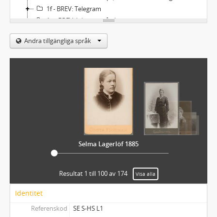
1f - BREV: Telegram
1g - BREV: Jul- och nyårskort
1h - BREV: Barnbrev till Selma Lagerlöf
Andra tillgängliga språk
1j - BREV: Barnteckningar till Selma Lagerlöf
1k - BREV: Brev och juridiska dokument efter advokat Ulf von Konow
1l - BREV: Inbjudnings-, bröllops- och begravningskort m.m.
1m - BREV: Visitkort
1n - BREV: Kondoleanser
1o - BREV: Selma Lagerlöfs brev- och adressböcker
1p - BREV: Brevbilagor
1q - BREV: Gratulationer till Selma Lagerlöfs 50-årsdag 1908
2 - MANUSKRIPT: Anna Svärd
Selma Lagerlöf 1885
2a - MANUSKRIPT: Anna Svärd
3 - MANUSKRIPT: Antikrists mirakler
4 - MANUSKRIPT: Bannlyst
Resultat 1 till 100 av 174
Visa alla
5 - MANUSKRIPT: Charlotte Löwensköld
Identitet
6 - MANUSKRIPT: Dagbok = Mårbacka III
7 - MANUSKRIPT: Dikter I-II
Referenskod
SE S-HS L1