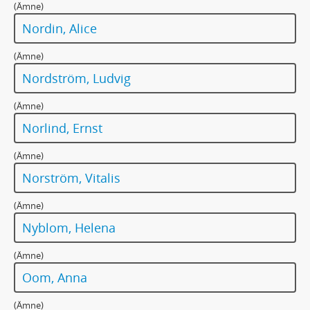
262 - MANUSKRIPT: Tal i Svenska akademien 20 december 1926
(Ämne)
262a - MANUSKRIPT: Tal i Svenska akademien 20 december 1926
Nordin, Alice
263 - MANUSKRIPT: [Tal i Värmländska sällskapet i Stockholm 13 december 1925]
264 - MANUSKRIPT: [Tal på jordbrukets dag, Mårbacka den 10 juli 1926]
(Ämne)
265 - MANUSKRIPT: Tal på Mårbacka till Franska handelsdelegationen 2/6 1935
Nordström, Ludvig
266 - MANUSKRIPT: Tal till Godtemplarorden/ Tal till Chicago-kören
267 - MANUSKRIPT: Tal vid banketten den 20 november 1928
(Ämne)
268 - MANUSKRIPT: Tal vid Ekumeniska mötet 1925
Norlind, Ernst
269 - MANUSKRIPT: [Tal vid kronprinsparets besök på Mårbacka den 4 juli 1931]
269a - MANUSKRIPT: [Tal] vid lunch för kronprinsparet Mårbacka 4 juli 1931
(Ämne)
270 - MANUSKRIPT: [Tal vid Nobelfesten 10 december 1909]
Norström, Vitalis
271 - MANUSKRIPT: Tal vid ungdomsmötet i Arvika 23 juni 1912
272 - MANUSKRIPT: [Tavaststjernas sista sommar]
(Ämne)
273 - MANUSKRIPT: Tidningar och rådjur/ En nybyggarhistoria
Nyblom, Helena
274 - MANUSKRIPT: Till brudparet Birger och Märta 5/6 1915
275 - MANUSKRIPT: [Till den finske sagoberättarens små vänner i Sverige. Upprop till insamling för en minnesfond över Zachris Topelius]
(Ämne)
276 - MANUSKRIPT: Till en skidtävling i Filipstad
Oom, Anna
277 - MANUSKRIPT: Till Falu Länstidning på 150-årsdagen
278 - MANUSKRIPT: [Till mina polska läsare.] Do moich czytelników polskich!
(Ämne)