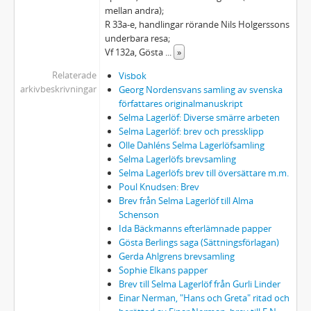
55a - MANUSKRIPT: Anteckningsböcker, nr. 1 - 27
mellan andra);
55b - MANUSKRIPT: Annotationsdagböcker
R 33a-e, handlingar rörande Nils Holgerssons
56 - MANUSKRIPT: [Koncept till dödsannons över Eric Dahlgren 28/3 1920]
underbara resa;
57 - MANUSKRIPT: [Förord till Dahlman, Axel, Från min ungdomstid, Karlstad 1928]
Vf 132a, Gösta
...
»
58 - MANUSKRIPT:De sju dödssynderna
Relaterade
Visbok
59 - MANUSKRIPT: De tre guldäpplena
arkivbeskrivningar
Georg Nordensvans samling av svenska
59a - MANUSKRIPT: De tre guldäpplena - Dockteaterspel
författares originalmanuskript
Selma Lagerlöf: Diverse smärre arbeten
60 - MANUSKRIPT: Den goda handlingen
Selma Lagerlöf: brev och pressklipp
61 - MANUSKRIPT: Den heliga bilden i Lucca. Legend
Olle Dahléns Selma Lagerlöfsamling
61a - MANUSKRIPT: Den heliga bilden i Lucca. Legend
Selma Lagerlöfs brevsamling
62 - MANUSKRIPT: Den heliga gravens kyrka
Selma Lagerlöfs brev till översättare m.m.
63 - MANUSKRIPT: Den lille sjömannen
Poul Knudsen: Brev
Brev från Selma Lagerlöf till Alma
64 - MANUSKRIPT: Den nye taltrosten [Karl Gerhard]
Schenson
65 - MANUSKRIPT: Den vita fågeln
Ida Bäckmanns efterlämnade papper
66 - MANUSKRIPT: ”det inte heller meningen att skaffa sig en församlingssal…”
Gösta Berlings saga (Sättningsförlagan)
67 - MANUSKRIPT: ”Det var en kvinna som fördes upp till templet för att stenas”
Gerda Ahlgrens brevsamling
68 - MANUSKRIPT: Drömpannkaka
Sophie Elkans papper
Brev till Selma Lagerlöf från Gurli Linder
69 - MANUSKRIPT: [Dunungen. Skådespel]
Einar Nerman, "Hans och Greta" ritad och
70 - MANUSKRIPT: Gösta Ekman. In memoriam