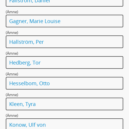
Fallström, Daniel
229 - MANUSKRIPT: Räkning å resekostnader och dagtraktamenten. 3 okt. 1913
230 - MANUSKRIPT: Rättegången
(Ämne)
231 - MANUSKRIPT: [Röda korset]
Gagner, Marie Louise
232 - MANUSKRIPT: Rönnebergs sparbank
233 - MANUSKRIPT: Savonarolas dödsdom
(Ämne)
234 - MANUSKRIPT: Selander
Hallström, Per
235 - MANUSKRIPT: Själen (Den döda/ Skuggan)
236 - MANUSKRIPT: [Självbiografiska anteckningar 1923 till stöd för minnet vid utarbetandet av uppsatsen om Esselde]
(Ämne)
237 - MANUSKRIPT: Skriften på jordgolvet
Hedberg, Tor
237a - MANUSKRIPT: Skriften på jordgolvet
238 - MANUSKRIPT: Telegram till Mrs Philip Snowden, London
(Ämne)
239 - MANUSKRIPT: Snö och blod. Skådespel för dockteatern i 5 akter
Hesselbom, Otto
240 - MANUSKRIPT: Solförmörkelsedagen
241 - MANUSKRIPT: Solnedgångar/ Om solnedgångar
(Ämne)
242 - MANUSKRIPT: Spådomen
Kleen, Tyra
243 - MANUSKRIPT: [Brevutkast till Arthur Stadler] Odenvald Schule
244 - MANUSKRIPT: Stenen i sjön Rottnen
(Ämne)
245 - MANUSKRIPT: Oscar Stjerne
Konow, Ulf von
246 - MANUSKRIPT: Stjärngossevisa