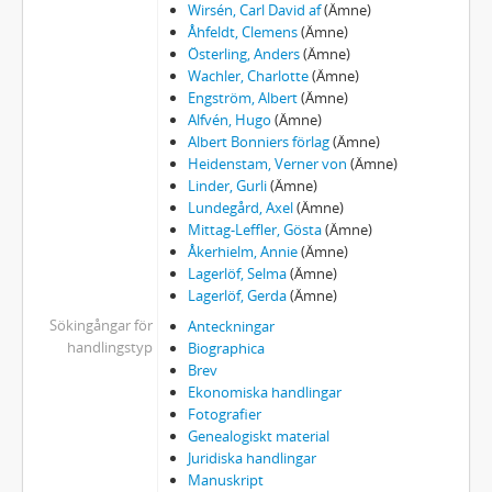
Wirsén, Carl David af
(Ämne)
142 - MANUSKRIPT: Hälsning till landsmännen i Förenta Staterna
Åhfeldt, Clemens
(Ämne)
143 - MANUSKRIPT: [Hälsning till Privatlärarinneför-bundet]
Österling, Anders
(Ämne)
144 - MANUSKRIPT: [Hälsning till Sveriges skolbarn]
Wachler, Charlotte
(Ämne)
Engström, Albert
(Ämne)
145 - MANUSKRIPT: [Hälsning till tyska radiolyssnare]
Alfvén, Hugo
(Ämne)
146 - MANUSKRIPT: ”Här i denna stad växte en gång en ung flicka…”
Albert Bonniers förlag
(Ämne)
147 - MANUSKRIPT: [Utkast till Hyllning för Harald Høffding på 80-årsdagen]
Heidenstam, Verner von
(Ämne)
148 - MANUSKRIPT: I emigrationsfrågan
Linder, Gurli
(Ämne)
149 - MANUSKRIPT: [I jättens fotspår. Om Thomas Carlyles påverkan på stilen i Gösta Berlings saga]
Lundegård, Axel
(Ämne)
Mittag-Leffler, Gösta
(Ämne)
149a - MANUSKRIPT: [I jättens fotspår]
Åkerhielm, Annie
(Ämne)
150 - MANUSKRIPT: I marknadstider
Lagerlöf, Selma
(Ämne)
151 - MANUSKRIPT: I Nazareth. Legend
Lagerlöf, Gerda
(Ämne)
152 - MANUSKRIPT: Sammanträdet [Förstudie till "I sockenstugan"]
Sökingångar för
Anteckningar
152a - MANUSKRIPT: I sockenstugan - Tal hållet vid Svenskbybornas fest på Kungl teatern 1929
handlingstyp
Biographica
153 - MANUSKRIPT: [Enkätuttalande till Henrik Ibsens 100-årsdag]
Brev
154 - MANUSKRIPT: Idun. På begäran
Ekonomiska handlingar
Fotografier
155 - MANUSKRIPT: [”Indiskretionernas bok, album för sjelfporträttering, Kristianstad 1881”]
Genealogiskt material
156 - MANUSKRIPT: Ingmarssönerna
Juridiska handlingar
157 - MANUSKRIPT: [Diverse intyg i utkast]
Manuskript