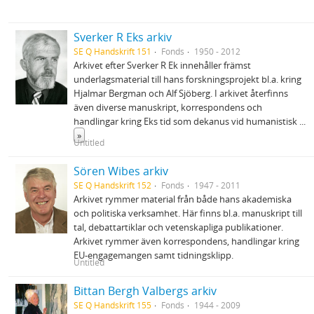
Sverker R Eks arkiv
SE Q Handskrift 151
Fonds
1950 - 2012
Arkivet efter Sverker R Ek innehåller främst
underlagsmaterial till hans forskningsprojekt bl.a. kring
Hjalmar Bergman och Alf Sjöberg. I arkivet återfinns
även diverse manuskript, korrespondens och
handlingar kring Eks tid som dekanus vid humanistisk
...
»
Untitled
Sören Wibes arkiv
SE Q Handskrift 152
Fonds
1947 - 2011
Arkivet rymmer material från både hans akademiska
och politiska verksamhet. Här finns bl.a. manuskript till
tal, debattartiklar och vetenskapliga publikationer.
Arkivet rymmer även korrespondens, handlingar kring
EU-engagemangen samt tidningsklipp.
Untitled
Bittan Bergh Valbergs arkiv
SE Q Handskrift 155
Fonds
1944 - 2009