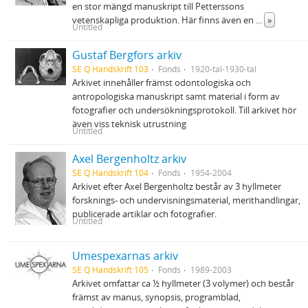
en stor mängd manuskript till Petterssons
vetenskapliga produktion. Här finns även en
...
»
Untitled
Gustaf Bergfors arkiv
SE Q Handskrift 103
Fonds
1920-tal-1930-tal
Arkivet innehåller främst odontologiska och
antropologiska manuskript samt material i form av
fotografier och undersökningsprotokoll. Till arkivet hör
även viss teknisk utrustning
Untitled
Axel Bergenholtz arkiv
SE Q Handskrift 104
Fonds
1954-2004
Arkivet efter Axel Bergenholtz består av 3 hyllmeter
forsknings- och undervisningsmaterial, merithandlingar,
publicerade artiklar och fotografier.
Untitled
Umespexarnas arkiv
SE Q Handskrift 105
Fonds
1989-2003
Arkivet omfattar ca ½ hyllmeter (3 volymer) och består
främst av manus, synopsis, programblad,