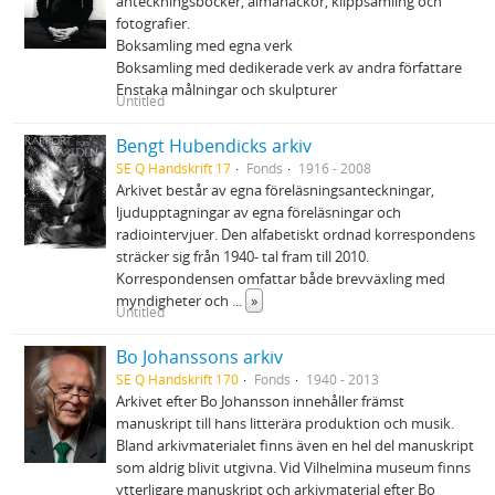
anteckningsböcker, almanackor, klippsamling och
fotografier.
Boksamling med egna verk
Boksamling med dedikerade verk av andra författare
Enstaka målningar och skulpturer
Untitled
Bengt Hubendicks arkiv
SE Q Handskrift 17
Fonds
1916 - 2008
Arkivet består av egna föreläsningsanteckningar,
ljudupptagningar av egna föreläsningar och
radiointervjuer. Den alfabetiskt ordnad korrespondens
sträcker sig från 1940- tal fram till 2010.
Korrespondensen omfattar både brevväxling med
myndigheter och
...
»
Untitled
Bo Johanssons arkiv
SE Q Handskrift 170
Fonds
1940 - 2013
Arkivet efter Bo Johansson innehåller främst
manuskript till hans litterära produktion och musik.
Bland arkivmaterialet finns även en hel del manuskript
som aldrig blivit utgivna. Vid Vilhelmina museum finns
ytterligare manuskript och arkivmaterial efter Bo