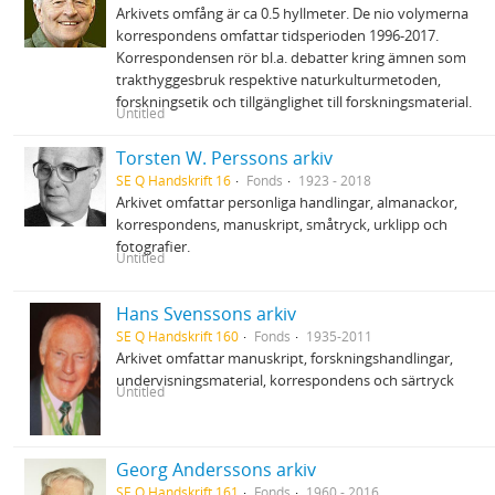
Arkivets omfång är ca 0.5 hyllmeter. De nio volymerna
korrespondens omfattar tidsperioden 1996-2017.
Korrespondensen rör bl.a. debatter kring ämnen som
trakthyggesbruk respektive naturkulturmetoden,
forskningsetik och tillgänglighet till forskningsmaterial.
Untitled
Torsten W. Perssons arkiv
SE Q Handskrift 16
Fonds
1923 - 2018
Arkivet omfattar personliga handlingar, almanackor,
korrespondens, manuskript, småtryck, urklipp och
fotografier.
Untitled
Hans Svenssons arkiv
SE Q Handskrift 160
Fonds
1935-2011
Arkivet omfattar manuskript, forskningshandlingar,
undervisningsmaterial, korrespondens och särtryck
Untitled
Georg Anderssons arkiv
SE Q Handskrift 161
Fonds
1960 - 2016