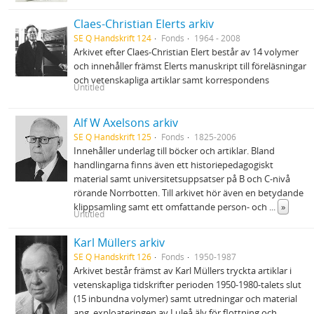
Claes-Christian Elerts arkiv
SE Q Handskrift 124
Fonds
1964 - 2008
Arkivet efter Claes-Christian Elert består av 14 volymer
och innehåller främst Elerts manuskript till föreläsningar
och vetenskapliga artiklar samt korrespondens
Untitled
Alf W Axelsons arkiv
SE Q Handskrift 125
Fonds
1825-2006
Innehåller underlag till böcker och artiklar. Bland
handlingarna finns även ett historiepedagogiskt
material samt universitetsuppsatser på B och C-nivå
rörande Norrbotten. Till arkivet hör även en betydande
klippsamling samt ett omfattande person- och
...
»
Untitled
Karl Müllers arkiv
SE Q Handskrift 126
Fonds
1950-1987
Arkivet består främst av Karl Müllers tryckta artiklar i
vetenskapliga tidskrifter perioden 1950-1980-talets slut
(15 inbundna volymer) samt utredningar och material
ang. exploateringen av Luleå älv för flottning och