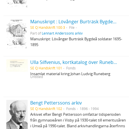
Manuskript : Lövånger Burträsk Bygdeå soldater
SE Q Handskrift 100:3
File
Part of
Lennart Anderssons arkiv
Manuskript: Lövånger Burträsk Bygdeå soldater 1695-
1895
Ulla Silfvenius, kortkatalog över Runebergslitteratur
SE Q Handskrift 101
Fonds
Insamlat material kring Johan Ludvig Runeberg
Untitled
Bengt Petterssons arkiv
SE Q Handskrift 102
Fonds
1896 - 1994
Arkivet efter Bengt Pettersson omfattar tidsperioden
från gymnasieåren i Visby på 1930-talet till emeritusåren
i Umeå på 1990-talet. Bland arkivhandlingarna återfinns