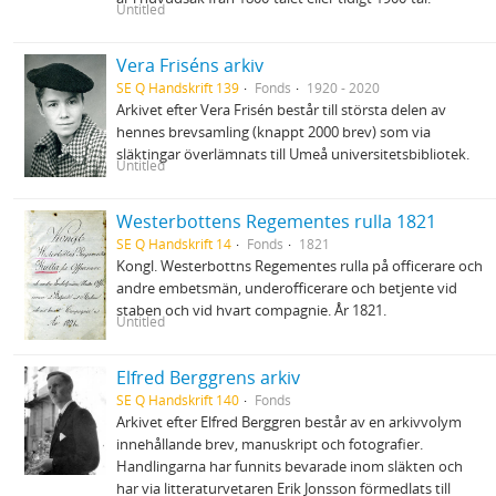
Untitled
Vera Friséns arkiv
SE Q Handskrift 139
Fonds
1920 - 2020
Arkivet efter Vera Frisén består till största delen av
hennes brevsamling (knappt 2000 brev) som via
släktingar överlämnats till Umeå universitetsbibliotek.
Untitled
Westerbottens Regementes rulla 1821
SE Q Handskrift 14
Fonds
1821
Kongl. Westerbottns Regementes rulla på officerare och
andre embetsmän, underofficerare och betjente vid
staben och vid hvart compagnie. År 1821.
Untitled
Elfred Berggrens arkiv
SE Q Handskrift 140
Fonds
Arkivet efter Elfred Berggren består av en arkivvolym
innehållande brev, manuskript och fotografier.
Handlingarna har funnits bevarade inom släkten och
har via litteraturvetaren Erik Jonsson förmedlats till