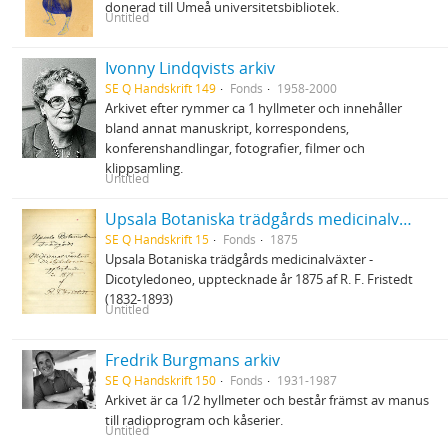
donerad till Umeå universitetsbibliotek.
Untitled
Ivonny Lindqvists arkiv
SE Q Handskrift 149
Fonds
1958-2000
Arkivet efter rymmer ca 1 hyllmeter och innehåller
bland annat manuskript, korrespondens,
konferenshandlingar, fotografier, filmer och
klippsamling.
Untitled
Upsala Botaniska trädgårds medicinalväxter 1875
SE Q Handskrift 15
Fonds
1875
Upsala Botaniska trädgårds medicinalväxter -
Dicotyledoneo, upptecknade år 1875 af R. F. Fristedt
(1832-1893)
Untitled
Fredrik Burgmans arkiv
SE Q Handskrift 150
Fonds
1931-1987
Arkivet är ca 1/2 hyllmeter och består främst av manus
till radioprogram och kåserier.
Untitled