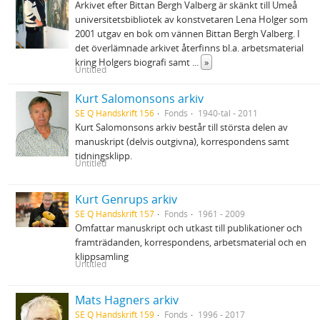
Arkivet efter Bittan Bergh Valberg är skänkt till Umeå
universitetsbibliotek av konstvetaren Lena Holger som
2001 utgav en bok om vännen Bittan Bergh Valberg. I
det överlämnade arkivet återfinns bl.a. arbetsmaterial
kring Holgers biografi samt
...
»
Untitled
Kurt Salomonsons arkiv
SE Q Handskrift 156
Fonds
1940-tal - 2011
Kurt Salomonsons arkiv består till största delen av
manuskript (delvis outgivna), korrespondens samt
tidningsklipp.
Untitled
Kurt Genrups arkiv
SE Q Handskrift 157
Fonds
1961 - 2009
Omfattar manuskript och utkast till publikationer och
framträdanden, korrespondens, arbetsmaterial och en
klippsamling
Untitled
Mats Hagners arkiv
SE Q Handskrift 159
Fonds
1996 - 2017