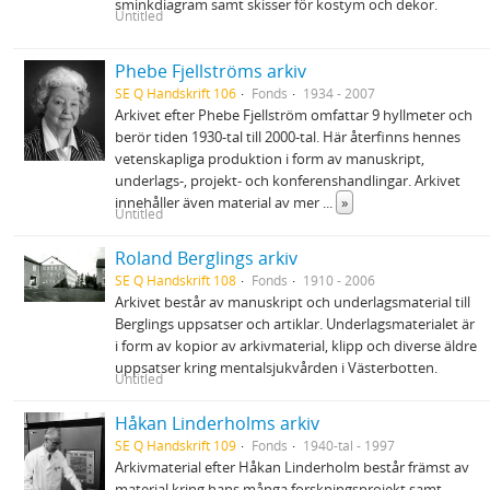
sminkdiagram samt skisser för kostym och dekor.
Untitled
Phebe Fjellströms arkiv
SE Q Handskrift 106
Fonds
1934 - 2007
Arkivet efter Phebe Fjellström omfattar 9 hyllmeter och
berör tiden 1930‐tal till 2000‐tal. Här återfinns hennes
vetenskapliga produktion i form av manuskript,
underlags‐, projekt‐ och konferenshandlingar. Arkivet
innehåller även material av mer
...
»
Untitled
Roland Berglings arkiv
SE Q Handskrift 108
Fonds
1910 - 2006
Arkivet består av manuskript och underlagsmaterial till
Berglings uppsatser och artiklar. Underlagsmaterialet är
i form av kopior av arkivmaterial, klipp och diverse äldre
uppsatser kring mentalsjukvården i Västerbotten.
Untitled
Håkan Linderholms arkiv
SE Q Handskrift 109
Fonds
1940-tal - 1997
Arkivmaterial efter Håkan Linderholm består främst av
material kring hans många forskningsprojekt samt