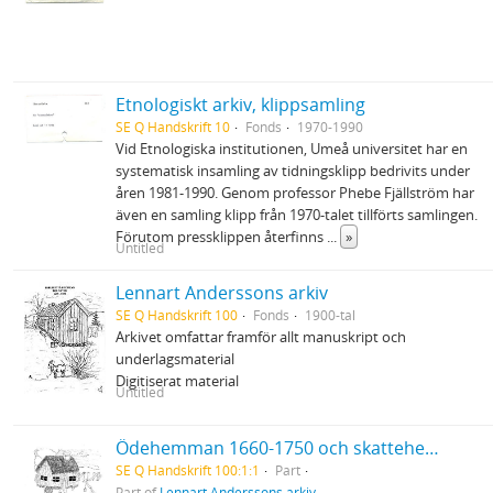
Etnologiskt arkiv, klippsamling
SE Q Handskrift 10
Fonds
1970-1990
Vid Etnologiska institutionen, Umeå universitet har en
systematisk insamling av tidningsklipp bedrivits under
åren 1981-1990. Genom professor Phebe Fjällström har
även en samling klipp från 1970-talet tillförts samlingen.
Förutom pressklippen återfinns
...
»
Untitled
Lennart Anderssons arkiv
SE Q Handskrift 100
Fonds
1900-tal
Arkivet omfattar framför allt manuskript och
underlagsmaterial
Digitiserat material
Untitled
Ödehemman 1660-1750 och skattehemman i Umeå socken 1750
SE Q Handskrift 100:1:1
Part
Part of
Lennart Anderssons arkiv