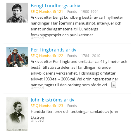
Bengt Lundbergs arkiv
SE Q Handskrift 121
Fonds
1900-1994
Arkivet efter Bengt Lundberg består av ca 1 hyllmeter
handlingar. Här återfinns manuskript, intervjuer och
annat underlagsmaterial till Lundbergs
forskningsprojekt och publikationer.
Untitled
Per Tingbrands arkiv
SE Q Handskrift 122
Fonds
1784 - 2010
Arkivet efter Per Tingbrand omfattar ca. 4 hyllmeter och
består till största delen av Handlingar rörande
arkivbildarens verksamhet. Tidsmässigt omfattar
arkivet 1930-tal – 2000-tal. Vid ordningsarbetet har
hänsyn tagits till den ordning som rådde vid
...
»
Untitled
John Ekströms arkiv
SE Q Handskrift 123
Fonds
Handskrifter, brev och teckningar samlade av John
Ekström
Untitled