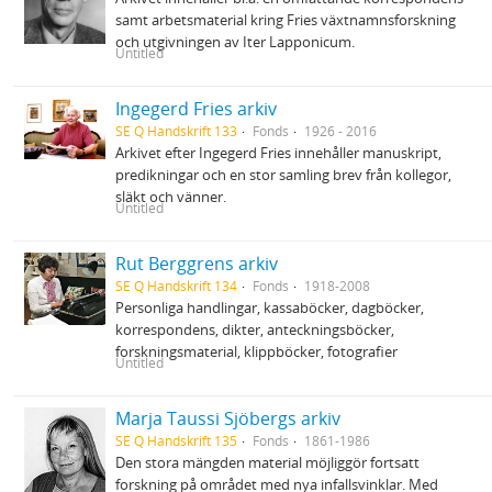
samt arbetsmaterial kring Fries växtnamnsforskning
och utgivningen av Iter Lapponicum.
Untitled
Ingegerd Fries arkiv
SE Q Handskrift 133
Fonds
1926 - 2016
Arkivet efter Ingegerd Fries innehåller manuskript,
predikningar och en stor samling brev från kollegor,
släkt och vänner.
Untitled
Rut Berggrens arkiv
SE Q Handskrift 134
Fonds
1918-2008
Personliga handlingar, kassaböcker, dagböcker,
korrespondens, dikter, anteckningsböcker,
forskningsmaterial, klippböcker, fotografier
Untitled
Marja Taussi Sjöbergs arkiv
SE Q Handskrift 135
Fonds
1861-1986
Den stora mängden material möjliggör fortsatt
forskning på området med nya infallsvinklar. Med