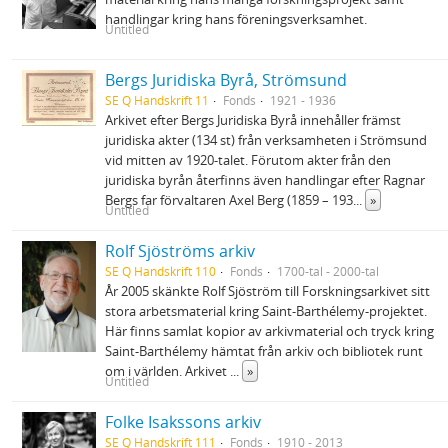
handlingar kring hans föreningsverksamhet.
Untitled
Bergs Juridiska Byrå, Strömsund
SE Q Handskrift 11
Fonds
1921 - 1936
Arkivet efter Bergs Juridiska Byrå innehåller främst
juridiska akter (134 st) från verksamheten i Strömsund
vid mitten av 1920-talet. Förutom akter från den
juridiska byrån återfinns även handlingar efter Ragnar
Bergs far förvaltaren Axel Berg (1859 – 193
...
»
Untitled
Rolf Sjöströms arkiv
SE Q Handskrift 110
Fonds
1700-tal - 2000-tal
År 2005 skänkte Rolf Sjöström till Forskningsarkivet sitt
stora arbetsmaterial kring Saint-Barthélemy-projektet.
Här finns samlat kopior av arkivmaterial och tryck kring
Saint-Barthélemy hämtat från arkiv och bibliotek runt
om i världen. Arkivet
...
»
Untitled
Folke Isakssons arkiv
SE Q Handskrift 111
Fonds
1910 - 2013