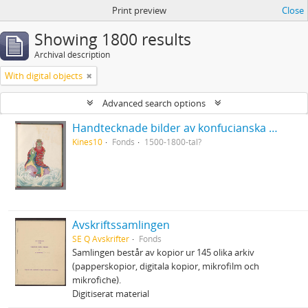
Print preview
Close
Showing 1800 results
Archival description
With digital objects
Advanced search options
Handtecknade bilder av konfucianska och daoistiska lärda eller heliga personer från Kina
Kines10
Fonds
1500-1800-tal?
Avskriftssamlingen
SE Q Avskrifter
Fonds
Samlingen består av kopior ur 145 olika arkiv
(papperskopior, digitala kopior, mikrofilm och
mikrofiche).
Digitiserat material