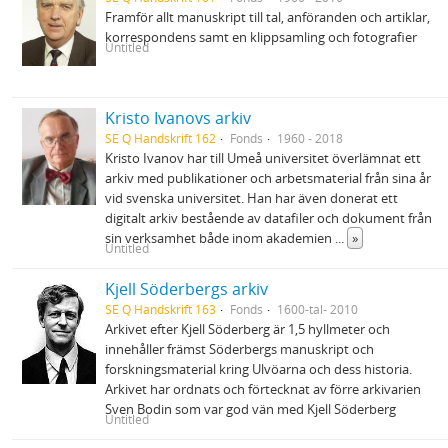
Framför allt manuskript till tal, anföranden och artiklar,
korrespondens samt en klippsamling och fotografier
Untitled
Kristo Ivanovs arkiv
SE Q Handskrift 162
Fonds
1960 - 2018
Kristo Ivanov har till Umeå universitet överlämnat ett
arkiv med publikationer och arbetsmaterial från sina år
vid svenska universitet. Han har även donerat ett
digitalt arkiv bestående av datafiler och dokument från
sin verksamhet både inom akademien
...
»
Untitled
Kjell Söderbergs arkiv
SE Q Handskrift 163
Fonds
1600-tal- 2010
Arkivet efter Kjell Söderberg är 1,5 hyllmeter och
innehåller främst Söderbergs manuskript och
forskningsmaterial kring Ulvöarna och dess historia.
Arkivet har ordnats och förtecknat av förre arkivarien
Sven Bodin som var god vän med Kjell Söderberg
Untitled