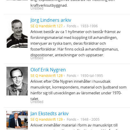
kraftverksutbyggnad.
Untitled
Jörg Lindners arkiv
SE Q Handskrift 127
Fonds
1933-1996
Arkivet består av ca 1 hyllmeter och består främst av
forskningsmaterial med koppling till avhandlingen,
intervjuer av tyska barn, deras föräldrar och
fosterföräldrar. Här finns också avhandlingsmanus,
dispositioner, anteckningar och uppsatser.
Untitled
Olof Erik Nygren
SE Q Handskrift 128
Fonds
1930-tal-1995
Arkivet efter Olle Nygren innehåller i huvudsak
manuskript, korrespondens, material och ljudband som
hänför sig till utvecklingen av läromedlet under 1970‐
talet.
Untitled
Jan Ekstedts arkiv
SE Q Handskrift 129
Fonds
1948 - 2005
Arkivet innehåller material i form av manuskript till