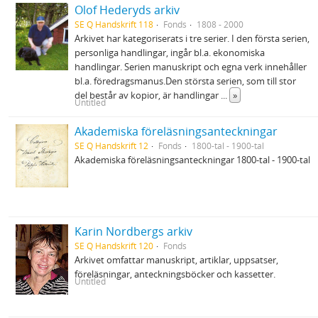
Olof Hederyds arkiv
SE Q Handskrift 118
Fonds
1808 - 2000
Arkivet har kategoriserats i tre serier. I den första serien,
personliga handlingar, ingår bl.a. ekonomiska
handlingar. Serien manuskript och egna verk innehåller
bl.a. föredragsmanus.Den största serien, som till stor
del består av kopior, är handlingar
...
»
Untitled
Akademiska föreläsningsanteckningar
SE Q Handskrift 12
Fonds
1800-tal - 1900-tal
Akademiska föreläsningsanteckningar 1800-tal - 1900-tal
Karin Nordbergs arkiv
SE Q Handskrift 120
Fonds
Arkivet omfattar manuskript, artiklar, uppsatser,
föreläsningar, anteckningsböcker och kassetter.
Untitled