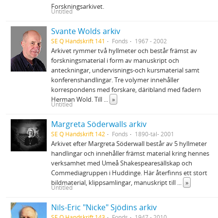
Forskningsarkivet.
Untitled
Svante Wolds arkiv
SE Q Handskrift 141
Fonds
1967 - 2002
Arkivet rymmer två hyllmeter och består främst av
forskningsmaterial i form av manuskript och
anteckningar, undervisnings-och kursmaterial samt
konferenshandlingar. Tre volymer innehåller
korrespondens med forskare, däribland med fadern
Herman Wold. Till
...
»
Untitled
Margreta Söderwalls arkiv
SE Q Handskrift 142
Fonds
1890-tal- 2001
Arkivet efter Margreta Söderwall består av 5 hyllmeter
handlingar och innehåller främst material kring hennes
verksamhet med Umeå Shakespearesällskap och
Commediagruppen i Huddinge. Här återfinns ett stort
bildmaterial, klippsamlingar, manuskript till
...
»
Untitled
Nils-Eric "Nicke" Sjödins arkiv
SE Q Handskrift 143
Fonds
1947 - 2010