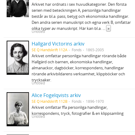
Arkivet har ordnats i sex huvudkategorier. Den första
serien med beteckningen A, personliga handlingar
består av bl.a. pass, betyg och ekonomiska handlingar.
Den andra serien manuskript och egna verk B, omfattar
olika typer av manuskript. Här kan bl.a.
...
»
Untitled
Hallgärd Victorins arkiv
SE Q Handskrift 112A
Fonds
1865-2005
Arkivet omfattar personliga handlingar rörande både
Hallgärd och barnen, ekonomiska handlingar,
almanackor, dagböcker, korrespondens, handlingar
rörande arkivbildarens verksamhet, klippböcker och
trycksaker.
Untitled
Alice Fogelqvists arkiv
SE Q Handskrift 112B
Fonds
1896-1970
Arkivet omfattar ffa personliga handlingar,
korrespondens, tryck, fotografier & en klippsamling
Untitled