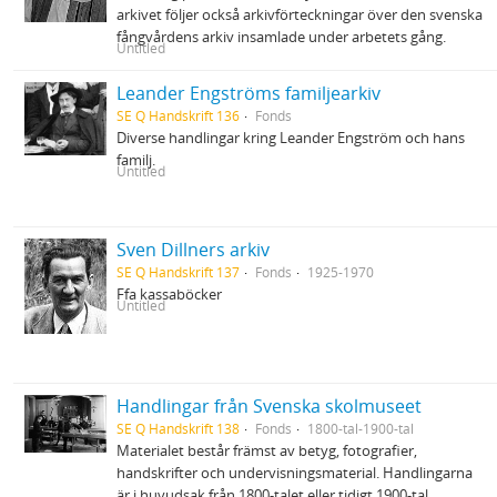
arkivet följer också arkivförteckningar över den svenska
fångvårdens arkiv insamlade under arbetets gång.
Untitled
Leander Engströms familjearkiv
SE Q Handskrift 136
Fonds
Diverse handlingar kring Leander Engström och hans
familj.
Untitled
Sven Dillners arkiv
SE Q Handskrift 137
Fonds
1925-1970
Ffa kassaböcker
Untitled
Handlingar från Svenska skolmuseet
SE Q Handskrift 138
Fonds
1800-tal-1900-tal
Materialet består främst av betyg, fotografier,
handskrifter och undervisningsmaterial. Handlingarna
är i huvudsak från 1800-talet eller tidigt 1900-tal.