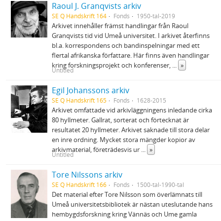
Raoul J. Granqvists arkiv
SE Q Handskrift 164
Fonds
1950-tal-2019
Arkivet innehåller främst handlingar från Raoul
Granqvists tid vid Umeå universitet. I arkivet återfinns
bl.a. korrespondens och bandinspelningar med ett
flertal afrikanska författare. Här finns även handlingar
kring forskningsprojekt och konferenser,
...
»
Untitled
Egil Johanssons arkiv
SE Q Handskrift 165
Fonds
1628-2015
Arkivet omfattade vid arkivläggningens inledande cirka
80 hyllmeter. Gallrat, sorterat och förtecknat är
resultatet 20 hyllmeter. Arkivet saknade till stora delar
en inre ordning. Mycket stora mängder kopior av
arkivmaterial, företrädesvis ur
...
»
Untitled
Tore Nilssons arkiv
SE Q Handskrift 166
Fonds
1500-tal-1990-tal
Det material efter Tore Nilsson som överlämnats till
Umeå universitetsbibliotek är nästan uteslutande hans
hembygdsforskning kring Vännäs och Ume gamla