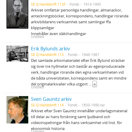
SE Q Handskrift 112F
Fonds
1914-1995
Arkivet omfattar personliga handlingar, almanackor,
anteckningsböcker, korrespondens, handlingar rörande
arkivbildarens verksamhet samt samlingar ffa
klippsamligar
Innehåller även släkthandlingar
Untitled
Erik Bylunds arkiv
SE Q Handskrift 113
Fonds
1946-1987
Det samlade arkivmaterialet efter Erik Bylund sträcker
sig över tre hyllmeter och består av egenproducerade
verk, handlingar rörande den egna verksamheten vid
de båda universiteten, korrespondens samt en mindre
del originalarkivalier vilka utgjort
...
»
Untitled
Sven Gaunitz arkiv
SE Q Handskrift 114
Fonds
1850-1990-tal
Arkivet efter Sven Gaunitz innehåller underlagsmaterial
till delar av hans forskning samt ljudband och
videoinspelningar från hans verksamhet vid Inst. för
ekonomisk historia.
Untitled