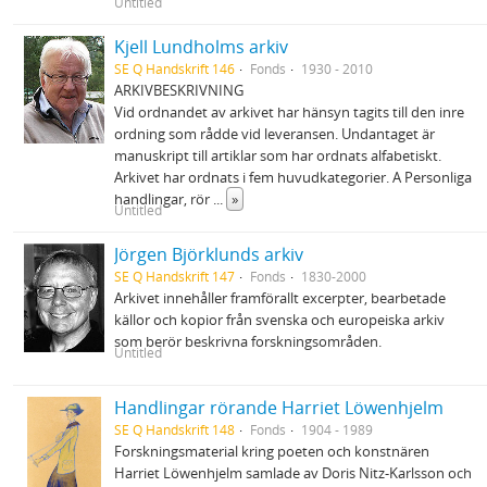
Untitled
Kjell Lundholms arkiv
SE Q Handskrift 146
Fonds
1930 - 2010
ARKIVBESKRIVNING
Vid ordnandet av arkivet har hänsyn tagits till den inre
ordning som rådde vid leveransen. Undantaget är
manuskript till artiklar som har ordnats alfabetiskt.
Arkivet har ordnats i fem huvudkategorier. A Personliga
handlingar, rör
...
»
Untitled
Jörgen Björklunds arkiv
SE Q Handskrift 147
Fonds
1830-2000
Arkivet innehåller framförallt excerpter, bearbetade
källor och kopior från svenska och europeiska arkiv
som berör beskrivna forskningsområden.
Untitled
Handlingar rörande Harriet Löwenhjelm
SE Q Handskrift 148
Fonds
1904 - 1989
Forskningsmaterial kring poeten och konstnären
Harriet Löwenhjelm samlade av Doris Nitz-Karlsson och