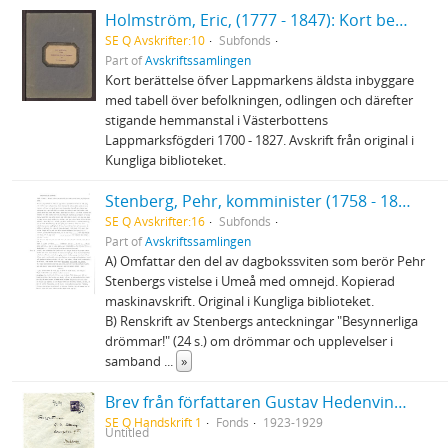
Holmström, Eric, (1777 - 1847): Kort berättelse öfver Lappmarkens äldsta inbyggare... 1700 - 1827
SE Q Avskrifter:10
Subfonds
Part of
Avskriftssamlingen
Kort berättelse öfver Lappmarkens äldsta inbyggare
med tabell över befolkningen, odlingen och därefter
stigande hemmanstal i Västerbottens
Lappmarksfögderi 1700 - 1827. Avskrift från original i
Kungliga biblioteket.
Stenberg, Pehr, komminister (1758 - 1824): Dagböcker
SE Q Avskrifter:16
Subfonds
Part of
Avskriftssamlingen
A) Omfattar den del av dagbokssviten som berör Pehr
Stenbergs vistelse i Umeå med omnejd. Kopierad
maskinavskrift. Original i Kungliga biblioteket.
B) Renskrift av Stenbergs anteckningar "Besynnerliga
drömmar!" (24 s.) om drömmar och upplevelser i
samband
...
»
Brev från författaren Gustav Hedenvind-Eriksson
SE Q Handskrift 1
Fonds
1923-1929
Untitled