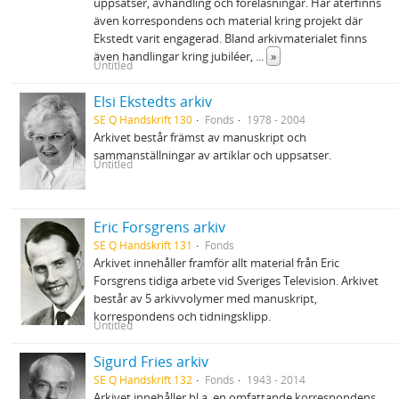
uppsatser, avhandling och föreläsningar. Här återfinns
även korrespondens och material kring projekt där
Ekstedt varit engagerad. Bland arkivmaterialet finns
även handlingar kring jubiléer,
...
»
Untitled
Elsi Ekstedts arkiv
SE Q Handskrift 130
Fonds
1978 - 2004
Arkivet består främst av manuskript och
sammanställningar av artiklar och uppsatser.
Untitled
Eric Forsgrens arkiv
SE Q Handskrift 131
Fonds
Arkivet innehåller framför allt material från Eric
Forsgrens tidiga arbete vid Sveriges Television. Arkivet
består av 5 arkivvolymer med manuskript,
korrespondens och tidningsklipp.
Untitled
Sigurd Fries arkiv
SE Q Handskrift 132
Fonds
1943 - 2014
Arkivet innehåller bl.a. en omfattande korrespondens