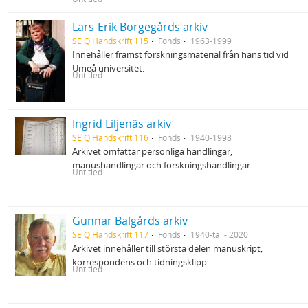
Lars-Erik Borgegårds arkiv
SE Q Handskrift 115
Fonds
1963-1999
Innehåller främst forskningsmaterial från hans tid vid
Umeå universitet.
Untitled
Ingrid Liljenäs arkiv
SE Q Handskrift 116
Fonds
1940-1998
Arkivet omfattar personliga handlingar,
manushandlingar och forskningshandlingar
Untitled
Gunnar Balgårds arkiv
SE Q Handskrift 117
Fonds
1940-tal - 2020
Arkivet innehåller till största delen manuskript,
korrespondens och tidningsklipp
Untitled