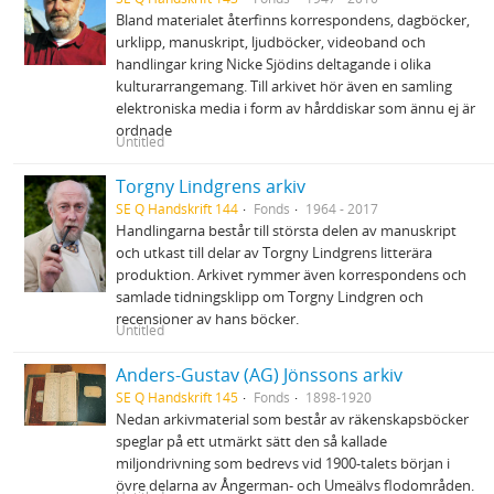
Bland materialet återfinns korrespondens, dagböcker,
urklipp, manuskript, ljudböcker, videoband och
handlingar kring Nicke Sjödins deltagande i olika
kulturarrangemang. Till arkivet hör även en samling
elektroniska media i form av hårddiskar som ännu ej är
ordnade
Untitled
Torgny Lindgrens arkiv
SE Q Handskrift 144
Fonds
1964 - 2017
Handlingarna består till största delen av manuskript
och utkast till delar av Torgny Lindgrens litterära
produktion. Arkivet rymmer även korrespondens och
samlade tidningsklipp om Torgny Lindgren och
recensioner av hans böcker.
Untitled
Anders-Gustav (AG) Jönssons arkiv
SE Q Handskrift 145
Fonds
1898-1920
Nedan arkivmaterial som består av räkenskapsböcker
speglar på ett utmärkt sätt den så kallade
miljondrivning som bedrevs vid 1900-talets början i
övre delarna av Ångerman- och Umeälvs flodområden.