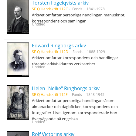
Torsten Fogelqvists arkiv
SE Q Handskrift 112C
Fonds
1841-1978
Arkivet omfattar personliga handlingar, manuskript,
korrespondens och samlingar
Untitled
Edward Ringborgs arkiv
SE Q Handskrift 112D
Fonds
1888-1929
Arkivet omfattar korrespondens och handlingar
rörande arkivbildarens verksamhet
Untitled
Helen "Nellie" Ringborgs arkiv
SE Q Handskrift 112E
Fonds
1848-1945
Arkivet omfattar personliga handlingar såsom
almanackor och dagböcker, korrespondens och
fotografier. Livet igenom korresponderade hon
övervägande på engelska
Untitled
Rolf Victorins arkiv