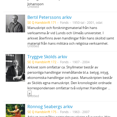
Johansson
Untitled
Bertil Peterssons arkiv
SE Q Handskrift 171
Fonds
1950-tal - 2001, odat
Manuskript och forskningsmaterial från hans
verksamma år vid Lunds och Umeås universitet. I
arkivet återfinns även handlingar från hans skoltid samt
material från hans militära och religiösa verksamhet.
Untitled
Tryggve Skölds arkiv
SE Q Handskrift 172
Fonds
1907 - 2004
Arkivet som omfattar ca. 5hyllmeter består av
personliga handlingar innehållande bl.a. betyg, intyg,
ekonomiska handlingar och pass. Manuskripten består
av Skölds egna manuskript. Den kronologiskt ordnade
korrespondensen omfattar två volymer.Handlingar
...
»
Untitled
Rönnog Seabergs arkiv
SE Q Handskrift 175
Fonds
1963 - 2007