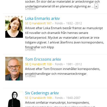
socken. En stor del av materialet är anteckningar och
underlagsmaterial till en planerad utgivning av
...
»
Untitled
Loka Enmarks arkiv
SE Q Handskrift 167
Fonds
1932 - 2012
Arkivet efter Loka Enmark består främst av manuskript
till noveller och dramatik från hennes senare
författarperiod. Mycket av materialet i arkivet är inte
tidigare utgivet. I arkivet återfinns även korrespondens,
fotografier och klipp
Untitled
Tom Ericssons arkiv
SE Q Handskrift 168
Fonds
1981 - 2012
Arkivet efter Tom Ericsson innehåller korrespondens,
projekthandlingar och minnesanteckningar.
Untitled
Siv Cederings arkiv
SE Q Handskrift 169
Fonds
1940-2007
Arkivet omfattar manuskript, korrespondens,