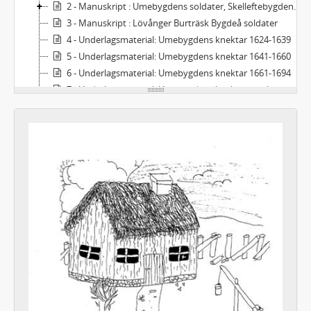
2 - Manuskript : Umebygdens soldater, Skelleftebygdens soldater m fl.
3 - Manuskript : Lövånger Burträsk Bygdeå soldater
4 - Underlagsmaterial: Umebygdens knektar 1624-1639
5 - Underlagsmaterial: Umebygdens knektar 1641-1660
6 - Underlagsmaterial: Umebygdens knektar 1661-1694
7 - Underlagsmaterial: Umebygdens knektar och lantbrukare 1613-1717, diverse Hössjö 1717-1852