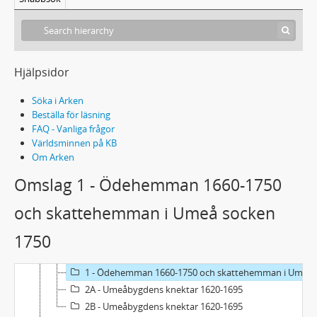
Hjälpsidor
Söka i Arken
Beställa för läsning
FAQ - Vanliga frågor
Världsminnen på KB
Om Arken
Omslag 1 - Ödehemman 1660-1750
och skattehemman i Umeå socken
1750
Handskrift 100 - Lennart Anderssons arkiv
1 - Manuskript: Umebygdens knektar , Ödehemman och skattehemman i Umeå socken
1 - Ödehemman 1660-1750 och skattehemman i Umeå socken 1750
2A - Umeåbygdens knektar 1620-1695
2B - Umeåbygdens knektar 1620-1695