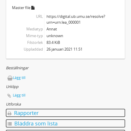
Master file
URL
https://digital.ub.umu.se/resolve?
urn=urn:lea_000001
Mediatyp
Annat
Mime-typ
unknown
Filstorlek
83.4 KiB
Uppladdad
26 januari 2021 11.51
Beställningar
Lägg till
Urklipp
Lägg till
Utforska
Rapporter
Bläddra som lista