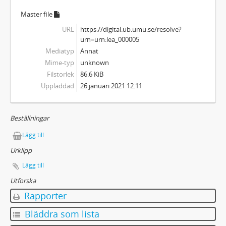
Master file
URL
https://digital.ub.umu.se/resolve?
urn=urn:lea_000005
Mediatyp
Annat
Mime-typ
unknown
Filstorlek
86.6 KiB
Uppladdad
26 januari 2021 12.11
Beställningar
Lägg till
Urklipp
Lägg till
Utforska
Rapporter
Bläddra som lista