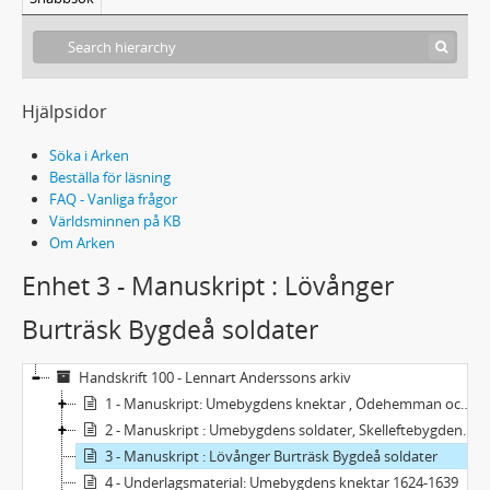
Hjälpsidor
Söka i Arken
Beställa för läsning
FAQ - Vanliga frågor
Världsminnen på KB
Om Arken
Enhet 3 - Manuskript : Lövånger
Burträsk Bygdeå soldater
Handskrift 100 - Lennart Anderssons arkiv
1 - Manuskript: Umebygdens knektar , Ödehemman och skattehemman i Umeå socken
2 - Manuskript : Umebygdens soldater, Skelleftebygdens soldater m fl.
3 - Manuskript : Lövånger Burträsk Bygdeå soldater
4 - Underlagsmaterial: Umebygdens knektar 1624-1639