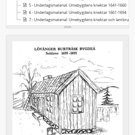
5 - Underlagsmaterial: Umebygdens knektar 1641-1660
6 - Underlagsmaterial: Umebygdens knektar 1661-1694
7 - Underlagsmaterial: Umebygdens knektar och lantbrukare 1613-1717, diverse Hössjö 1717-1852