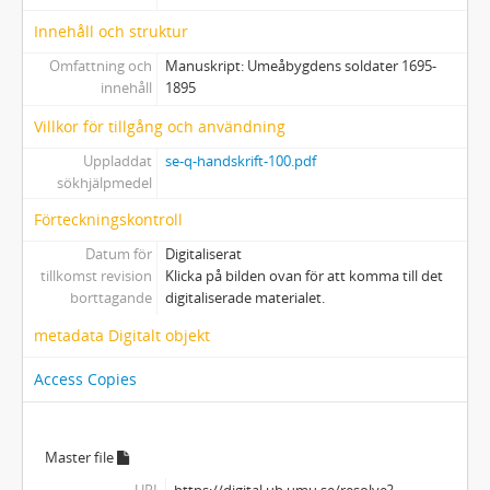
Innehåll och struktur
Omfattning och
Manuskript: Umeåbygdens soldater 1695-
innehåll
1895
Villkor för tillgång och användning
Uppladdat
se-q-handskrift-100.pdf
sökhjälpmedel
Förteckningskontroll
Datum för
Digitaliserat
tillkomst revision
Klicka på bilden ovan för att komma till det
borttagande
digitaliserade materialet.
metadata Digitalt objekt
Access Copies
Master file
URL
https://digital.ub.umu.se/resolve?