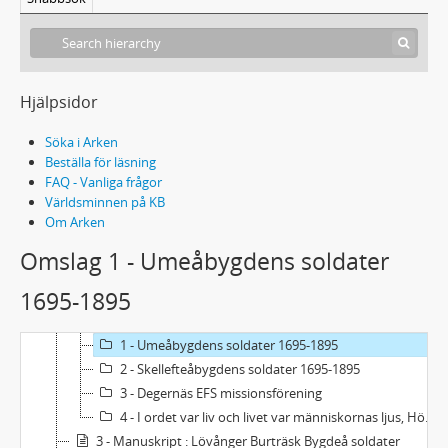
Hjälpsidor
Söka i Arken
Beställa för läsning
FAQ - Vanliga frågor
Världsminnen på KB
Om Arken
Omslag 1 - Umeåbygdens soldater
Handskrift 100 - Lennart Anderssons arkiv
1695-1895
1 - Manuskript: Umebygdens knektar , Ödehemman och skattehemman i Umeå socken
2 - Manuskript : Umebygdens soldater, Skelleftebygdens soldater m fl.
1 - Umeåbygdens soldater 1695-1895
2 - Skellefteåbygdens soldater 1695-1895
3 - Degernäs EFS missionsförening
4 - I ordet var liv och livet var människornas ljus, Hössjö bönhus 60-årsjubileum
3 - Manuskript : Lövånger Burträsk Bygdeå soldater