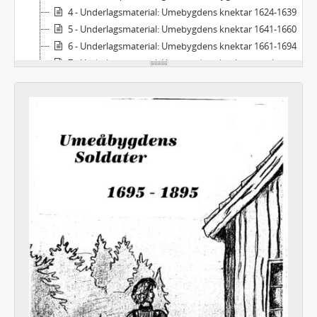
4 - Underlagsmaterial: Umebygdens knektar 1624-1639
5 - Underlagsmaterial: Umebygdens knektar 1641-1660
6 - Underlagsmaterial: Umebygdens knektar 1661-1694
7 - Underlagsmaterial: Umebygdens knektar och lantbrukare 1613-1717, diverse Hössjö 1717-1852