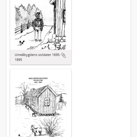
Umeåbygdens soldater 1695-
1895