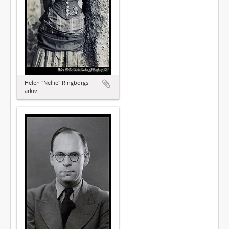
Helen "Nellie" Ringborgs
arkiv