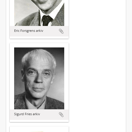
Eric Forsgrens arkiv
Sigurd Fries arkiv