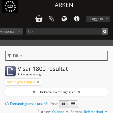
ARKEN
Logga in
ökingångar
Filter
Visar 1800 resultat
Arkivbeskrivning
Med digitala objekt
Utökade sökmöjligheter
Förhandsgranska utskrift
Visa:
Riktning:
Ökande
Sortera:
Referenskod