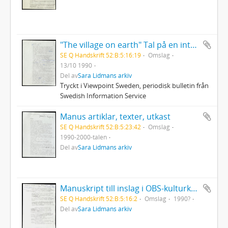
"The village on earth" Tal på en internationell författarfestival i Toronto, Canada
SE Q Handskrift 52:B:5:16:19
Omslag
13/10 1990
Del av
Sara Lidmans arkiv
Tryckt i Viewpoint Sweden, periodisk bulletin från
Swedish Information Service
Manus artiklar, texter, utkast
SE Q Handskrift 52:B:5:23:42
Omslag
1990-2000-talen
Del av
Sara Lidmans arkiv
Manuskript till inslag i OBS-kulturkvarten Rasism under pornografisk flagg
SE Q Handskrift 52:B:5:16:2
Omslag
1990?
Del av
Sara Lidmans arkiv