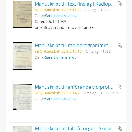
Manuskript till text (inslag i Radioprogrammet OBS?)
SE Q Handskrift 52:B:5:15:3
Omslag
1989
Del av
Sara Lidmans arkiv
Daterat 5/12 1989
utskrift av snabbprotokoll från SR
Manuskript till radioprogrammet Sommar
SE Q Handskrift 52:B:5:15:10
Omslag
1989
Del av
Sara Lidmans arkiv
Manuskript till anförande vid protestmöte om järnvägen i Arvidsjaur
SE Q Handskrift 52:B:5:14:7
Omslag
1988-12-29
Del av
Sara Lidmans arkiv
Manuskript till tal på torget i Skellefteå för VPK