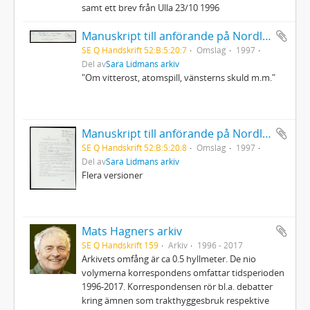
samt ett brev från Ulla 23/10 1996
Manuskript till anförande på Nordlitt i Skellefteå
SE Q Handskrift 52:B:5:20:7
Omslag
1997
Del av
Sara Lidmans arkiv
"Om vitterost, atomspill, vänsterns skuld m.m."
Manuskript till anförande på Nordlitt
SE Q Handskrift 52:B:5:20:8
Omslag
1997
Del av
Sara Lidmans arkiv
Flera versioner
Mats Hagners arkiv
SE Q Handskrift 159
Arkiv
1996 - 2017
Arkivets omfång är ca 0.5 hyllmeter. De nio
volymerna korrespondens omfattar tidsperioden
1996-2017. Korrespondensen rör bl.a. debatter
kring ämnen som trakthyggesbruk respektive