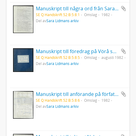
Manuskript till några ord från Sara vid Birgit Ståhl-Nybergs jordfästning
SE Q Handskrift 52:B:5:8:1
Omslag
1982
Del av
Sara Lidmans arkiv
Manuskript till föredrag på Vörå seminarium
SE Q Handskrift 52:B:5:8:5
Omslag
augusti 1982
Del av
Sara Lidmans arkiv
Manuskript till anförande på författarnas attack i Luleå och Skellefteå 27-28/10 1982
SE Q Handskrift 52:B:5:8:6
Omslag
1982
Del av
Sara Lidmans arkiv