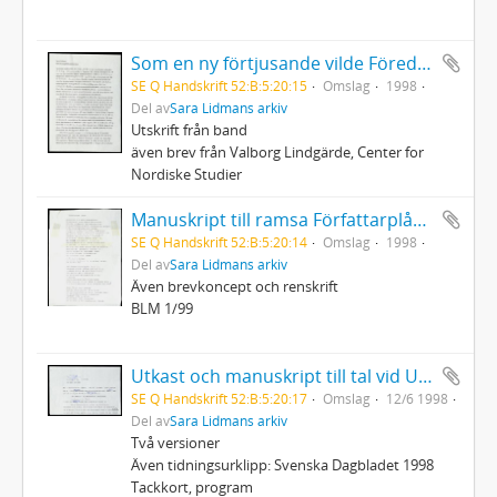
Som en ny förtjusande vilde Föredrag vid konferens i Odense - uppbrottet från modernism
SE Q Handskrift 52:B:5:20:15
Omslag
1998
Del av
Sara Lidmans arkiv
Utskrift från band
även brev från Valborg Lindgärde, Center for
Nordiske Studier
Manuskript till ramsa Författarplågan i Norden
SE Q Handskrift 52:B:5:20:14
Omslag
1998
Del av
Sara Lidmans arkiv
Även brevkoncept och renskrift
BLM 1/99
Utkast och manuskript till tal vid Ulla Torpes bår
SE Q Handskrift 52:B:5:20:17
Omslag
12/6 1998
Del av
Sara Lidmans arkiv
Två versioner
Även tidningsurklipp: Svenska Dagbladet 1998
Tackkort, program