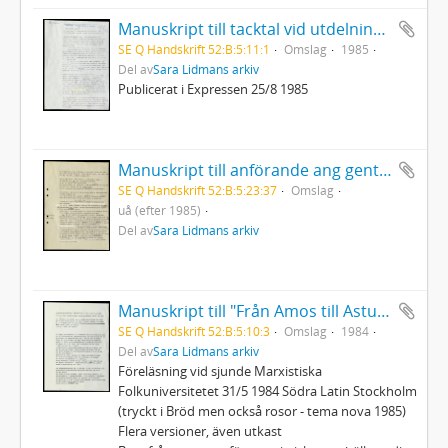
Manuskript till tacktal vid utdelningen av Selma Lagerlöfs litteraturpris
SE Q Handskrift 52:B:5:11:1
Omslag
1985
Del av
Sara Lidmans arkiv
Publicerat i Expressen 25/8 1985
Manuskript till anförande ang genteknologi
SE Q Handskrift 52:B:5:23:37
Omslag
uå (efter 1985)
Del av
Sara Lidmans arkiv
Manuskript till "Från Amos till Asturias - några tankar om rättvisa, kärlek och död.
SE Q Handskrift 52:B:5:10:3
Omslag
1984
Del av
Sara Lidmans arkiv
Föreläsning vid sjunde Marxistiska
Folkuniversitetet 31/5 1984 Södra Latin Stockholm
(tryckt i Bröd men också rosor - tema nova 1985)
Flera versioner, även utkast