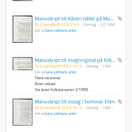
Manuskript till Kåseri hållet på Musikmuseet "När mina farmödrar möttes i Burundi"
SE Q Handskrift 52:B:5:16:5
Omslag
2/2 1990
Del av
Sara Lidmans arkiv
Manuskript till invigningstal på folkmusikfestivalen i Falun
SE Q Handskrift 52:B:5:16:13
Omslag
1990
Del av
Sara Lidmans arkiv
Flera versioner
Även utkast
(Se även Folkdansaren 2/1999)
Manuskript till inslag i Sommar Ellen
SE Q Handskrift 52:B:5:16:15
Omslag
1990
Del av
Sara Lidmans arkiv