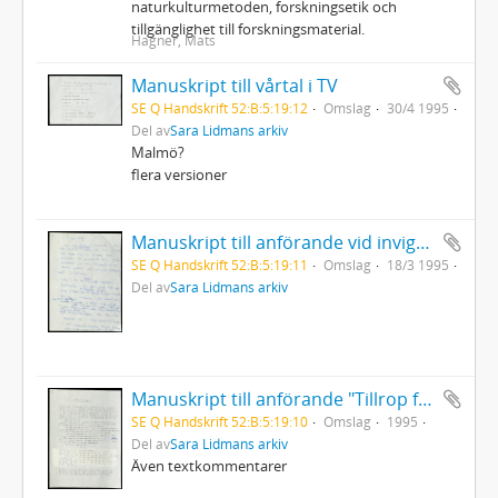
naturkulturmetoden, forskningsetik och
tillgänglighet till forskningsmaterial.
Hagner, Mats
Manuskript till vårtal i TV
SE Q Handskrift 52:B:5:19:12
Omslag
30/4 1995
Del av
Sara Lidmans arkiv
Malmö?
flera versioner
Manuskript till anförande vid invigning av biblioteket i Skellefteå "Tranrop"
SE Q Handskrift 52:B:5:19:11
Omslag
18/3 1995
Del av
Sara Lidmans arkiv
Manuskript till anförande "Tillrop från Sara" vid premiären av Hästen och tranan
SE Q Handskrift 52:B:5:19:10
Omslag
1995
Del av
Sara Lidmans arkiv
Även textkommentarer