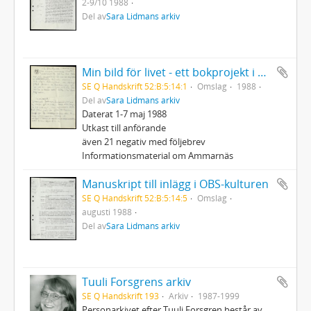
2-9/10 1988
Del av
Sara Lidmans arkiv
Min bild för livet - ett bokprojekt i anslutning till Cancerfondens Rädda Livet - vecka
SE Q Handskrift 52:B:5:14:1
Omslag
1988
Del av
Sara Lidmans arkiv
Daterat 1-7 maj 1988
Utkast till anförande
även 21 negativ med följebrev
Informationsmaterial om Ammarnäs
Manuskript till inlägg i OBS-kulturen
SE Q Handskrift 52:B:5:14:5
Omslag
augusti 1988
Del av
Sara Lidmans arkiv
Tuuli Forsgrens arkiv
SE Q Handskrift 193
Arkiv
1987-1999
Personarkivet efter Tuuli Forsgren består av