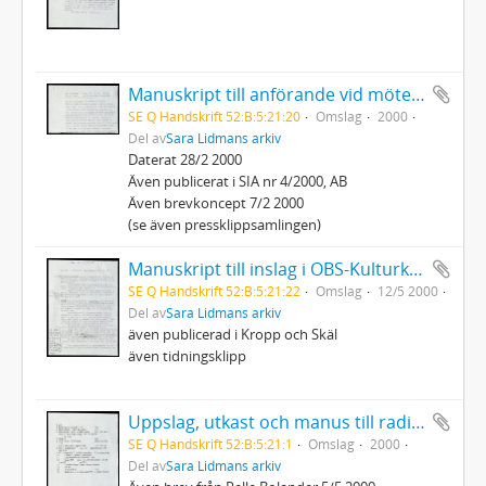
Manuskript till anförande vid möte på Palmedagen "Vad kan vi göra?" Internationell solidaritet och vårt ansvar
SE Q Handskrift 52:B:5:21:20
Omslag
2000
Del av
Sara Lidmans arkiv
Daterat 28/2 2000
Även publicerat i SIA nr 4/2000, AB
Även brevkoncept 7/2 2000
(se även pressklippsamlingen)
Manuskript till inslag i OBS-Kulturkvarten "Den användbare löjtnant Calley"
SE Q Handskrift 52:B:5:21:22
Omslag
12/5 2000
Del av
Sara Lidmans arkiv
även publicerad i Kropp och Skäl
även tidningsklipp
Uppslag, utkast och manus till radioprogrammet Sommar
SE Q Handskrift 52:B:5:21:1
Omslag
2000
Del av
Sara Lidmans arkiv