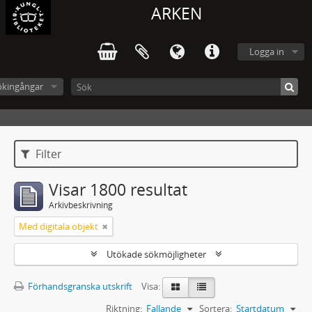
ARKEN
Logga in
ökingångar
Filter
Visar 1800 resultat
Arkivbeskrivning
Med digitala objekt
Utökade sökmöjligheter
Förhandsgranska utskrift
Visa:
Riktning:
Fallande
Sortera:
Startdatum