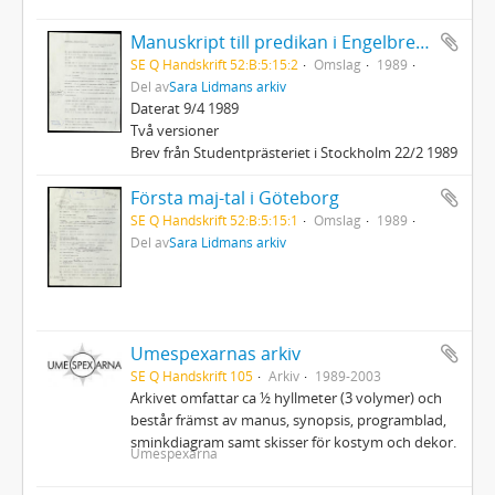
Manuskript till predikan i Engelbrektskyrkan
SE Q Handskrift 52:B:5:15:2
Omslag
1989
Del av
Sara Lidmans arkiv
Daterat 9/4 1989
Två versioner
Brev från Studentprästeriet i Stockholm 22/2 1989
Första maj-tal i Göteborg
SE Q Handskrift 52:B:5:15:1
Omslag
1989
Del av
Sara Lidmans arkiv
Umespexarnas arkiv
SE Q Handskrift 105
Arkiv
1989-2003
Arkivet omfattar ca ½ hyllmeter (3 volymer) och
består främst av manus, synopsis, programblad,
sminkdiagram samt skisser för kostym och dekor.
Umespexarna