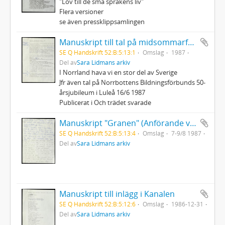
"Lov till de små språkens liv"
Flera versioner
se även pressklippsamlingen
Manuskript till tal på midsommarfesten i Burträsk
SE Q Handskrift 52:B:5:13:1
Omslag
1987
Del av
Sara Lidmans arkiv
I Norrland hava vi en stor del av Sverige
Jfr även tal på Norrbottens Bildningsförbunds 50-
årsjubileum i Luleå 16/6 1987
Publicerat i Och trädet svarade
Manuskript "Granen" (Anförande vid Sveriges Ekumeniska Kvinnoråds konferens)
SE Q Handskrift 52:B:5:13:4
Omslag
7-9/8 1987
Del av
Sara Lidmans arkiv
Manuskript till inlägg i Kanalen
SE Q Handskrift 52:B:5:12:6
Omslag
1986-12-31
Del av
Sara Lidmans arkiv