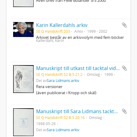
Även brev från Pelle Bolander 5/5 2000
Karin Kallerdahls arkiv
SE Q Handskrift 203
Arkiv
1999 - 2002
Arkivet består av en arkivvolym med fem böcker
Kallerdahl, Karin
Manuskript till utkast till tacktal vid mottagandet av Pilotpriset
SE Q Handskrift 52:B:5:21:2
Omslag
1999
Del av
Sara Lidmans arkiv
flera versioner
(även publicerat i Kropp och skäl)
Manuskript till Sara Lidmans tacktal sedan hon tagit emot Sixten Heymans priset vid Göteborgs universitet
SE Q Handskrift 52:B:5:20:16
Omslag
1998-05-26
Del av
Sara Lidmans arkiv