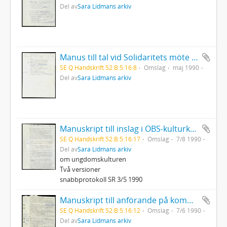
Del av
Sara Lidmans arkiv
Manus till tal vid Solidaritets möte för flyktingar
SE Q Handskrift 52:B:5:16:8
Omslag
maj 1990
Del av
Sara Lidmans arkiv
Manuskript till inslag i OBS-kulturkvarten
SE Q Handskrift 52:B:5:16:17
Omslag
7/8 1990
Del av
Sara Lidmans arkiv
om ungdomskulturen
Två versioner
snabbprotokoll SR 3/5 1990
Manuskript till anförande på kommunplanerarkonferens i Skellefteå. I Norrland hava vi en stor del av Sverige
SE Q Handskrift 52:B:5:16:12
Omslag
7/6 1990
Del av
Sara Lidmans arkiv