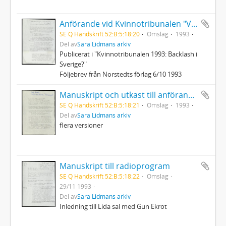
Anförande vid Kvinnotribunalen "Vad har pornografi med atomklyvning att skaffa"
SE Q Handskrift 52:B:5:18:20
Omslag
1993
Del av
Sara Lidmans arkiv
Publicerat i "Kvinnotribunalen 1993: Backlash i
Sverige?"
Följebrev från Norstedts förlag 6/10 1993
Manuskript och utkast till anförande vid mottgandet av Harry Martinsson-priset
SE Q Handskrift 52:B:5:18:21
Omslag
1993
Del av
Sara Lidmans arkiv
flera versioner
Manuskript till radioprogram
SE Q Handskrift 52:B:5:18:22
Omslag
29/11 1993
Del av
Sara Lidmans arkiv
Inledning till Lida sal med Gun Ekrot