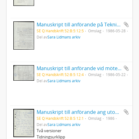
Manuskript till anförande på Tekniska högskolans konferens i Luleå
SE Q Handskrift 52:B:5:12:5
Omslag
1986-05-28
Del av
Sara Lidmans arkiv
Manuskript till anförande vid möte anordnat av Folkkampanjen mot kärnkraft, Umeå
SE Q Handskrift 52:B:5:12:4
Omslag
1986-05-22
Del av
Sara Lidmans arkiv
Manuskript till anförande ang utomparlamentariska aktioner (stoppa gifttågen)
SE Q Handskrift 52:B:5:12:1
Omslag
1986
Del av
Sara Lidmans arkiv
Två versioner
Tidningsurklipp