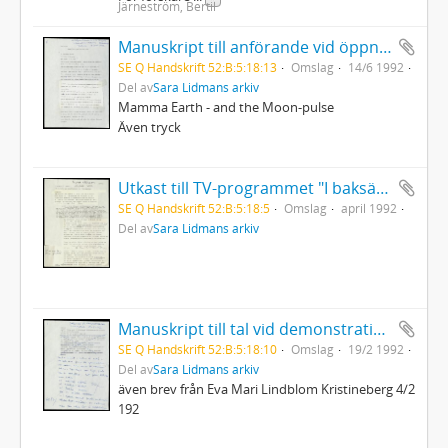
Järneström, Bertil
Manuskript till anförande vid öppningsceremonin på den 10:e kongressen för gynekologi och obstetrik i Konserthuset, Stockholm
SE Q Handskrift 52:B:5:18:13
Omslag
14/6 1992
Del av
Sara Lidmans arkiv
Mamma Earth - and the Moon-pulse
Även tryck
Utkast till TV-programmet "I baksätet" Sara Lidman på Långholmen
SE Q Handskrift 52:B:5:18:5
Omslag
april 1992
Del av
Sara Lidmans arkiv
Manuskript till tal vid demonstration i Lycksele mot rasism
SE Q Handskrift 52:B:5:18:10
Omslag
19/2 1992
Del av
Sara Lidmans arkiv
även brev från Eva Mari Lindblom Kristineberg 4/2
192