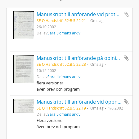
Manuskript till anförande vid protestmöte mot USA:s krig i Irak Luleå stadshus
SE Q Handskrift 52:B:5:22:21
Omslag
26/10 2002
Del av
Sara Lidmans arkiv
Manuskript till anförande på opinionsmöte på de mänskliga rättigheternas dag mot USA:s krigshot mot Irak i ABF-huset Stockholm
SE Q Handskrift 52:B:5:22:23
Omslag
10/12 2002
Del av
Sara Lidmans arkiv
flera versioner
även brev och program
Manuskript till anförande vid öppnandet av den nordiska kongressen inom obstetrik och gynekologi i Umeå
SE Q Handskrift 52:B:5:22:19
Omslag
1/6 2002
Del av
Sara Lidmans arkiv
Flera versioner
även brev och program