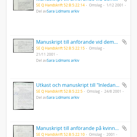
SE Q Handskrift 52:B:5:22:14
Omslag
1/12 2001
Del av
Sara Lidmans arkiv
Manuskript till anförande vid demonstration mot USA:s bombningar i Afghanistan I Umeå
SE Q Handskrift 52:B:5:22:15
Omslag
21/11 2001
Del av
Sara Lidmans arkiv
Utkast och manuskript till "Inledande ord före Sven David Sandströms musik till en Mölna-Elegi" på Slottet
SE Q Handskrift 52:B:5:22:5
Omslag
24/8 2001
Del av
Sara Lidmans arkiv
Manuskript till anförande på kvinnliga litteraturvetares konferens med Birgitta Holms 65-års dag som anledning för semenariet
SE Q Handskrift 52:B:5:22:10
Omslag
2001