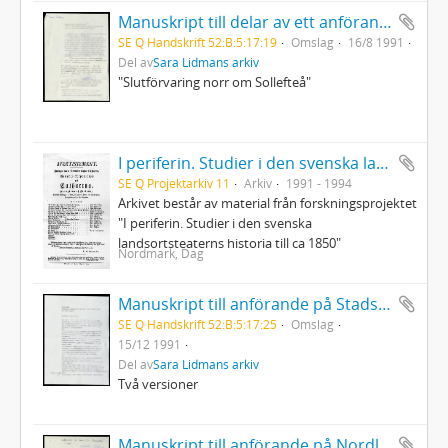
Manuskript till delar av ett anförande i Arvidsjaur för inlandsbanans räddning
SE Q Handskrift 52:B:5:17:19
Omslag
16/8 1991
Del av
Sara Lidmans arkiv
"Slutförvaring norr om Sollefteå"
I periferin. Studier i den svenska landsortsteaterns historia till ca 1850
SE Q Projektarkiv 11
Arkiv
1991 - 1994
Arkivet består av material från forskningsprojektet
"I periferin. Studier i den svenska
landsortsteaterns historia till ca 1850"
Nordmark, Dag
Manuskript till anförande på Stadsteatern, Stockholm på möte för ANC och Nadine Gordimer
SE Q Handskrift 52:B:5:17:25
Omslag
15/12 1991
Del av
Sara Lidmans arkiv
Två versioner
Manuskript till anförande på Nordlitt i Skellefteå