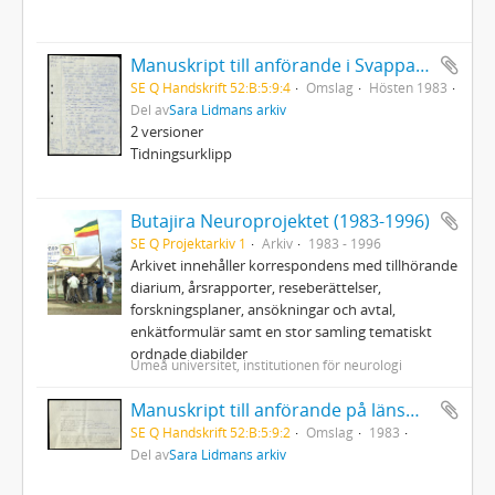
Manuskript till anförande i Svappavaara
SE Q Handskrift 52:B:5:9:4
Omslag
Hösten 1983
Del av
Sara Lidmans arkiv
2 versioner
Tidningsurklipp
Butajira Neuroprojektet (1983-1996)
SE Q Projektarkiv 1
Arkiv
1983 - 1996
Arkivet innehåller korrespondens med tillhörande
diarium, årsrapporter, reseberättelser,
forskningsplaner, ansökningar och avtal,
enkätformulär samt en stor samling tematiskt
ordnade diabilder
Umeå universitet, institutionen för neurologi
Manuskript till anförande på länsmuseet i Umeå vid invigningen av Sinnenas skog 12/6 1983
SE Q Handskrift 52:B:5:9:2
Omslag
1983
Del av
Sara Lidmans arkiv