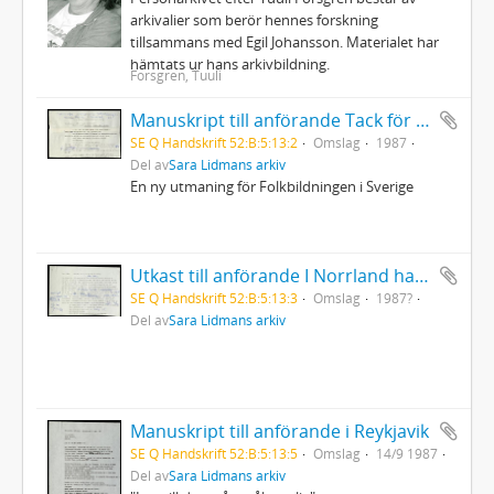
arkivalier som berör hennes forskning
tillsammans med Egil Johansson. Materialet har
hämtats ur hans arkivbildning.
Forsgren, Tuuli
Manuskript till anförande Tack för stipendium utdelat av Svenska Folkbildningsförbundet i Halmstad
SE Q Handskrift 52:B:5:13:2
Omslag
1987
Del av
Sara Lidmans arkiv
En ny utmaning för Folkbildningen i Sverige
Utkast till anförande I Norrland hava vi en stor del av Sverige
SE Q Handskrift 52:B:5:13:3
Omslag
1987?
Del av
Sara Lidmans arkiv
Manuskript till anförande i Reykjavik
SE Q Handskrift 52:B:5:13:5
Omslag
14/9 1987
Del av
Sara Lidmans arkiv