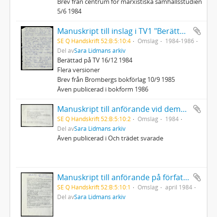
Brev från centrum för marxistiska samhällsstudien
5/6 1984
Manuskript till inslag i TV1 "Berättelsen ur bakfickan" ... när dem sopade hela byn oppåt väggarna...
SE Q Handskrift 52:B:5:10:4
Omslag
1984-1986
Del av
Sara Lidmans arkiv
Berättad på TV 16/12 1984
Flera versioner
Brev från Brombergs bokförlag 10/9 1985
Även publicerad i bokform 1986
Manuskript till anförande vid demonstration mot Bilderberggruppen som höll möte på Grand hotel Saltsjöbaden 12/5 1984
SE Q Handskrift 52:B:5:10:2
Omslag
1984
Del av
Sara Lidmans arkiv
Även publicerad i Och trädet svarade
Manuskript till anförande på författarmöte i Helsingfors
SE Q Handskrift 52:B:5:10:1
Omslag
april 1984
Del av
Sara Lidmans arkiv