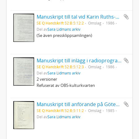
Manuskript till tal vid Karin Ruths-Hoffmans bår
SE Q Handskrift 52:B:5:12:2
Omslag
1986
Del av
Sara Lidmans arkiv
(Se även pressklippsamlingen)
Manuskript till inlägg i radioprogram 19/3 1986
SE Q Handskrift 52:B:5:12:3
Omslag
1986
Del av
Sara Lidmans arkiv
2 versioner
Refuserat av OBS-kulturkvarten
Manuskript till anförande på Göteborgs stadsteaters soaré till stöd för ANC
SE Q Handskrift 52:B:5:11:2
Omslag
1985
Del av
Sara Lidmans arkiv