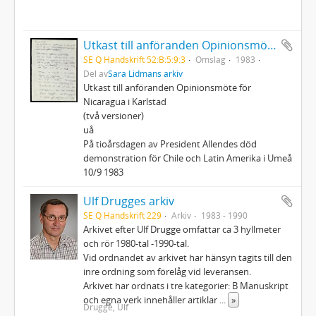
Utkast till anföranden Opinionsmöte för Nicaragua i Karlstad m.m.
SE Q Handskrift 52:B:5:9:3
Omslag
1983
Del av
Sara Lidmans arkiv
Utkast till anföranden Opinionsmöte för
Nicaragua i Karlstad
(två versioner)
uå
På tioårsdagen av President Allendes död
demonstration för Chile och Latin Amerika i Umeå
10/9 1983
Ulf Drugges arkiv
SE Q Handskrift 229
Arkiv
1983 - 1990
Arkivet efter Ulf Drugge omfattar ca 3 hyllmeter
och rör 1980-tal -1990-tal.
Vid ordnandet av arkivet har hänsyn tagits till den
inre ordning som förelåg vid leveransen.
Arkivet har ordnats i tre kategorier: B Manuskript
och egna verk innehåller artiklar
...
»
Drugge, Ulf