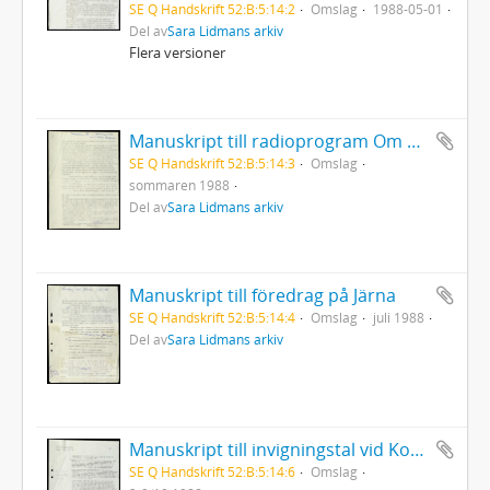
SE Q Handskrift 52:B:5:14:2
Omslag
1988-05-01
Del av
Sara Lidmans arkiv
Flera versioner
Manuskript till radioprogram Om Selma Lagerlöf i Radions serie om svenska romaner
SE Q Handskrift 52:B:5:14:3
Omslag
sommaren 1988
Del av
Sara Lidmans arkiv
Manuskript till föredrag på Järna
SE Q Handskrift 52:B:5:14:4
Omslag
juli 1988
Del av
Sara Lidmans arkiv
Manuskript till invigningstal vid Konstens vecka i Strömstad
SE Q Handskrift 52:B:5:14:6
Omslag