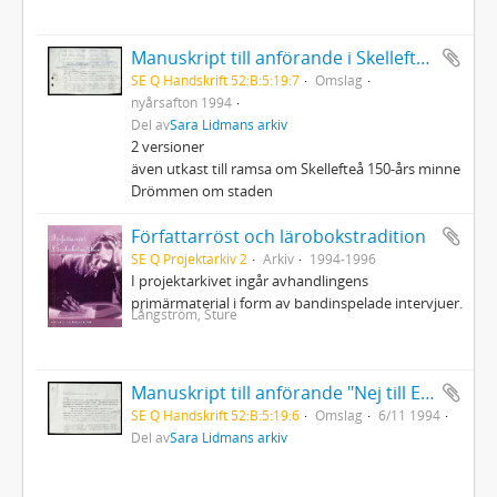
Manuskript till anförande i Skellefteå Folkets Park
SE Q Handskrift 52:B:5:19:7
Omslag
nyårsafton 1994
Del av
Sara Lidmans arkiv
2 versioner
även utkast till ramsa om Skellefteå 150-års minne
Drömmen om staden
Författarröst och lärobokstradition
SE Q Projektarkiv 2
Arkiv
1994-1996
I projektarkivet ingår avhandlingens
primärmaterial i form av bandinspelade intervjuer.
Långström, Sture
Manuskript till anförande "Nej till EU" på Stadsteaterns gala
SE Q Handskrift 52:B:5:19:6
Omslag
6/11 1994
Del av
Sara Lidmans arkiv