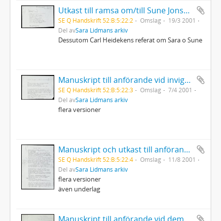
Utkast till ramsa om/till Sune Jonsson Länsmuseet i Umeå
SE Q Handskrift 52:B:5:22:2
Omslag
19/3 2001
Del av
Sara Lidmans arkiv
Dessutom Carl Heidekens referat om Sara o Sune
Manuskript till anförande vid invigningen av biblioteket Renfors/Vindeln
SE Q Handskrift 52:B:5:22:3
Omslag
7/4 2001
Del av
Sara Lidmans arkiv
flera versioner
Manuskript och utkast till anförande om Hjördis Schymberg i Alnö kyrka
SE Q Handskrift 52:B:5:22:4
Omslag
11/8 2001
Del av
Sara Lidmans arkiv
flera versioner
även underlag
Manuskript till anförande vid demonstration mot USA:s krig mot Afghanistan Medborgarplatsen