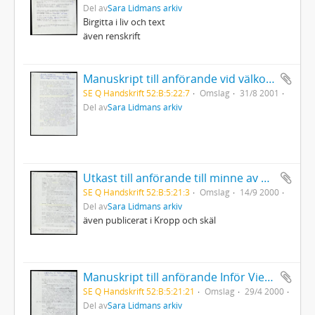
Del av
Sara Lidmans arkiv
Birgitta i liv och text
även renskrift
Manuskript till anförande vid välkomstceremoni för lärarhögskolans första årskurs (Aula Nordica, Umeå)
SE Q Handskrift 52:B:5:22:7
Omslag
31/8 2001
Del av
Sara Lidmans arkiv
Utkast till anförande till minne av Göran Tunström "Göran Tunströms andra hjärna" Musikhögskolan Göteborg
SE Q Handskrift 52:B:5:21:3
Omslag
14/9 2000
Del av
Sara Lidmans arkiv
även publicerat i Kropp och skäl
Manuskript till anförande Inför Vietnams seger - 25 årsdagen Katasalen ABF
SE Q Handskrift 52:B:5:21:21
Omslag
29/4 2000
Del av
Sara Lidmans arkiv