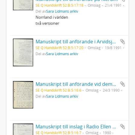
SE Q Handskrift 52:B:5:17:18
Omslag
21/4 1991
Del av
Sara Lidmans arkiv
Norrland i världen
två versioner
Manuskript till anförande i Arvidsjaur vid gala för Inlandsbanan
SE Q Handskrift 52:B:5:17:20
Omslag
19/8 1991
Del av
Sara Lidmans arkiv
Manuskript till anförande vid demonstration mot kärnkraft i Göteborg
SE Q Handskrift 52:B:5:16:6
Omslag
24/3 1990
Del av
Sara Lidmans arkiv
Manuskript till inslag i Radio Ellen påskafton 1990 "Saltkorn ägget runt med det kokar"
SE Q Handskrift 52:B:5:16:7
Omslag
1990