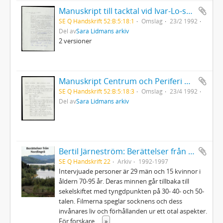
Manuskript till tacktal vid Ivar-Lo-stipendiets utdelning
SE Q Handskrift 52:B:5:18:1
Omslag
23/2 1992
Del av
Sara Lidmans arkiv
2 versioner
Manuskript Centrum och Periferi Kåseri på Konstfack
SE Q Handskrift 52:B:5:18:3
Omslag
23/4 1992
Del av
Sara Lidmans arkiv
Bertil Järneström: Berättelser från Nordingrå, 48 videofilmer inspelade 1992-1997
SE Q Handskrift 22
Arkiv
1992-1997
Intervjuade personer är 29 män och 15 kvinnor i
åldern 70-95 år. Deras minnen går tillbaka till
sekelskiftet med tyngdpunkten på 30- 40- och 50-
talen. Filmerna speglar socknens och dess
invånares liv och förhållanden ur ett otal aspekter.
För forskare
...
»