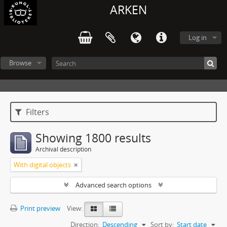
ARKEN
Log in
Browse
Filters
Showing 1800 results
Archival description
With digital objects
Advanced search options
Print preview
View:
Direction:
Descending
Sort by:
Start date