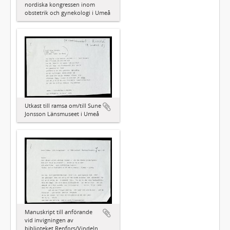
nordiska kongressen inom
obstetrik och gynekologi i Umeå
Utkast till ramsa om/till Sune
Jonsson Länsmuseet i Umeå
Manuskript till anförande
vid invigningen av
biblioteket Renfors/Vindeln