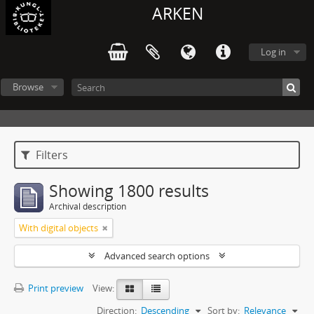
ARKEN
Log in
Browse
Filters
Showing 1800 results
Archival description
With digital objects
Advanced search options
Print preview
View:
Direction:
Descending
Sort by:
Relevance