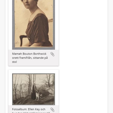
Mamah Bouton Borthwick
snett framifrån, sittande på
stol
Fotoalbum: Ellen Key och