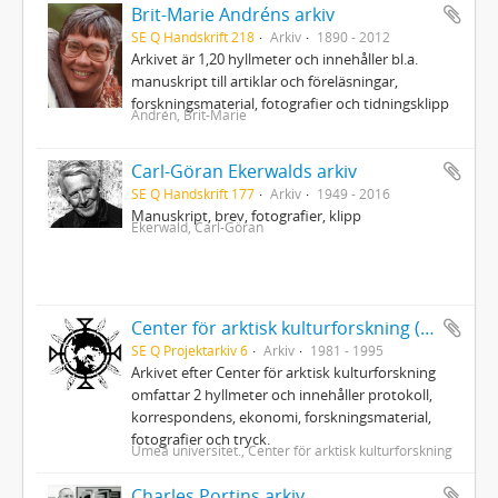
Brit-Marie Andréns arkiv
SE Q Handskrift 218
Arkiv
1890 - 2012
Arkivet är 1,20 hyllmeter och innehåller bl.a.
manuskript till artiklar och föreläsningar,
forskningsmaterial, fotografier och tidningsklipp
Andrén, Brit-Marie
Carl-Göran Ekerwalds arkiv
SE Q Handskrift 177
Arkiv
1949 - 2016
Manuskript, brev, fotografier, klipp
Ekerwald, Carl-Göran
Center för arktisk kulturforskning (CAK) vid Umeå universitet
SE Q Projektarkiv 6
Arkiv
1981 - 1995
Arkivet efter Center för arktisk kulturforskning
omfattar 2 hyllmeter och innehåller protokoll,
korrespondens, ekonomi, forskningsmaterial,
fotografier och tryck.
Umeå universitet., Center för arktisk kulturforskning
Charles Portins arkiv