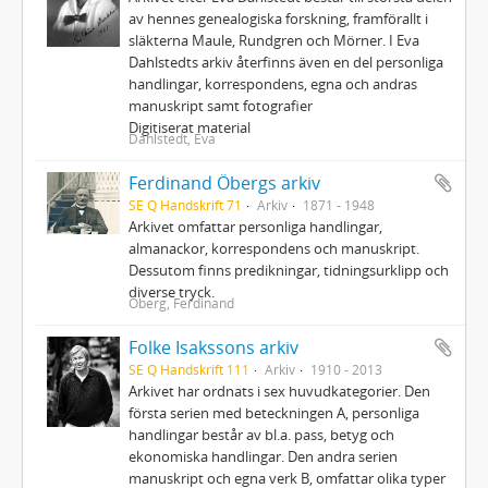
av hennes genealogiska forskning, framförallt i
släkterna Maule, Rundgren och Mörner. I Eva
Dahlstedts arkiv återfinns även en del personliga
handlingar, korrespondens, egna och andras
manuskript samt fotografier
Digitiserat material
Dahlstedt, Eva
Ferdinand Öbergs arkiv
SE Q Handskrift 71
Arkiv
1871 - 1948
Arkivet omfattar personliga handlingar,
almanackor, korrespondens och manuskript.
Dessutom finns predikningar, tidningsurklipp och
diverse tryck.
Öberg, Ferdinand
Folke Isakssons arkiv
SE Q Handskrift 111
Arkiv
1910 - 2013
Arkivet har ordnats i sex huvudkategorier. Den
första serien med beteckningen A, personliga
handlingar består av bl.a. pass, betyg och
ekonomiska handlingar. Den andra serien
manuskript och egna verk B, omfattar olika typer