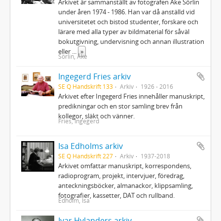
Arkivet är sammanställt av fotografen Åke Sörlin
under åren 1974 - 1986. Han var då anställd vid
universitetet och bistod studenter, forskare och
lärare med alla typer av bildmaterial för såväl
bokutgivning, undervisning och annan illustration
eller
...
»
Sörlin, Åke
Ingegerd Fries arkiv
SE Q Handskrift 133
Arkiv
1926 - 2016
Arkivet efter Ingegerd Fries innehåller manuskript,
predikningar och en stor samling brev från
kollegor, släkt och vänner.
Fries, Ingegerd
Isa Edholms arkiv
SE Q Handskrift 227
Arkiv
1937-2018
Arkivet omfattar manuskript, korrespondens,
radioprogram, projekt, intervjuer, föredrag,
anteckningsböcker, almanackor, klippsamling,
fotografier, kassetter, DAT och rullband.
Edholm, Isa
Ivar Hylanders arkiv