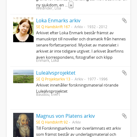
ny sjukdom, en
...
»
Welander, Lisa
Loka Enmarks arkiv
SE Q Handskrift 167
Arkiv
1932 - 2012
Arkivet efter Loka Enmark består främst av
manuskript till noveller och dramatik från hennes
senare författarperiod. Mycket av materialet i
arkivet är inte tidigare utgivet. I arkivet återfinns
även korrespondens, fotografier och klipp
Enmark, Loka
Luleälvsprojektet
SE Q Projektarkiv 13
Arkiv
1977 - 1996
Arkivet innehåller forskningsmaterial rörande
Luleälvsprojektet
Baudou, Evert
Magnus von Platens arkiv
SE Q Handskrift 92
Arkiv
Till Forskningsarkivet har överlämnats ett arkiv
som främst består av underlagsmaterial och