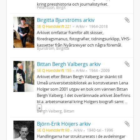
kring presshistoria och journalistyrket.
Petersson, Birgit
Birgitta Bjurströms arkiv
SE Q Handskrift 221
Arkiv
1964-2018
Arkivet omfattar framför allt skisser,
föredragsmanus, fotografier, tidningsurklipp, VHS-
kassetter från Nyårsrevyer och några föremål.
Bjurström, Birgitta
Bittan Bergh Valbergs arkiv
SE Q Handskrift 155
Arkiv
1944 - 2009
Arkivet efter Bittan Bergh Valberg är skänkt till
Umeå universitetsbibliotek av konstvetaren Lena
Holger som 2001 utgav en bok om vännen Bittan
Bergh Valberg. I det överlämnade arkivet återfinns
bl.a. arbetsmaterial kring Holgers biografi samt
...
»
Bergh Valberg, Bittan
Björn-Erik Höijers arkiv
SE Q Handskrift 90
Arkiv
1940-tal - 1996
Handlingarna har strukturerats i de avdelningar