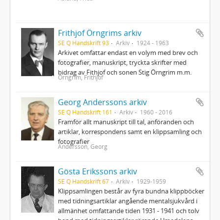
Frithjof Örngrims arkiv
SE Q Handskrift 93
Arkiv
1924 - 1963
Arkivet omfattar endast en volym med brev och
fotografier, manuskript, tryckta skrifter med
bidrag av Fithjof och sonen Stig Örngrim m.m.
Örngrim, Frithjof
Georg Anderssons arkiv
SE Q Handskrift 161
Arkiv
1960 - 2016
Framför allt manuskript till tal, anföranden och
artiklar, korrespondens samt en klippsamling och
fotografier
Andersson, Georg
Gösta Erikssons arkiv
SE Q Handskrift 67
Arkiv
1929-1959
Klippsamlingen består av fyra bundna klippböcker
med tidningsartiklar angående mentalsjukvård i
allmänhet omfattande tiden 1931 - 1941 och tolv