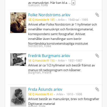
av manuskript. Här kan bl.a.
...
»
Isaksson, Folke
Folke Nordströms arkiv
SE Q Handskrift 185
Arkiv
1940-tal - 1995
Arkivet efter Folke Nordström är 1 hyllmeter och
innehåller manuskript och forskningsmaterial,
korrespondens samt fotografier. Arkivet
innehåller även handlingar som berör
Norrländska konstvetenskapliga institutet
Nordström, Folke
Fredrik Burgmans arkiv
SE Q Handskrift 150
Arkiv
1931-1987
Arkivet är ca 1/2 hyllmeter och består främst av
manus till radioprogram och kåserier.
Burgman, Fredrik
Frida Åslunds arkiv
SE Q Handskrift 41
Arkiv
1910 - 1936
Arkivet består av manuskript, brev och fotografier
Digitiserat material
Åslund, Frida