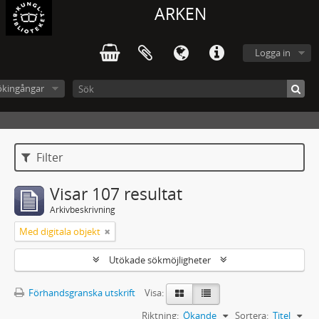
ARKEN
Logga in
ökingångar
Filter
Visar 107 resultat
Arkivbeskrivning
Med digitala objekt
Utökade sökmöjligheter
Förhandsgranska utskrift
Visa:
Riktning:
Ökande
Sortera:
Titel