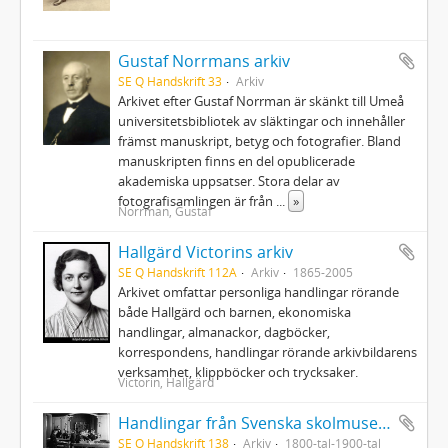
Gustaf Norrmans arkiv
SE Q Handskrift 33
Arkiv
Arkivet efter Gustaf Norrman är skänkt till Umeå
universitetsbibliotek av släktingar och innehåller
främst manuskript, betyg och fotografier. Bland
manuskripten finns en del opublicerade
akademiska uppsatser. Stora delar av
fotografisamlingen är från
...
»
Norrman, Gustaf
Hallgärd Victorins arkiv
SE Q Handskrift 112A
Arkiv
1865-2005
Arkivet omfattar personliga handlingar rörande
både Hallgärd och barnen, ekonomiska
handlingar, almanackor, dagböcker,
korrespondens, handlingar rörande arkivbildarens
verksamhet, klippböcker och trycksaker.
Victorin, Hallgärd
Handlingar från Svenska skolmuseet
SE Q Handskrift 138
Arkiv
1800-tal-1900-tal