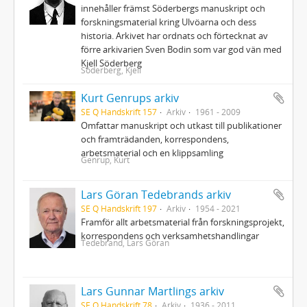
innehåller främst Söderbergs manuskript och
forskningsmaterial kring Ulvöarna och dess
historia. Arkivet har ordnats och förtecknat av
förre arkivarien Sven Bodin som var god vän med
Kjell Söderberg
Söderberg, Kjell
Kurt Genrups arkiv
SE Q Handskrift 157
Arkiv
1961 - 2009
Omfattar manuskript och utkast till publikationer
och framträdanden, korrespondens,
arbetsmaterial och en klippsamling
Genrup, Kurt
Lars Göran Tedebrands arkiv
SE Q Handskrift 197
Arkiv
1954 - 2021
Framför allt arbetsmaterial från forskningsprojekt,
korrespondens och verksamhetshandlingar
Tedebrand, Lars Göran
Lars Gunnar Martlings arkiv
SE Q Handskrift 78
Arkiv
1936 - 2011