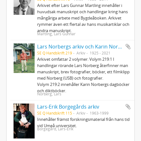
Arkivet efter Lars Gunnar Martling innehåller i
huvudsak manuskript och handlingar kring hans
mångåriga arbete med Bygdeåboken. Arkivet
rymmer även ett flertal av hans musikartiklar och
andra manuskript.
Martling, Lars Gunnar
Lars Norbergs arkiv och Karin Norbergs arkiv
SE Q Handskrift 219
Arkiv
1925 - 2021
Arkivet omfattar 2 volymer. Volym 219:1 I
handlingar rörande Lars Norberg återfinner man
manuskript, brev fotografier, böcker, ett filmklipp
med Norberg (USB) och fotografier.
Volym 219:2 innehåller Karin Norbergs dagböcker
och diktböcker.
Norberg, Lars
Lars-Erik Borgegårds arkiv
SE Q Handskrift 115
Arkiv
1963-1999
Innehåller främst forskningsmaterial från hans tid
vid Umeå universitet.
Borgegård, Lars-Erik