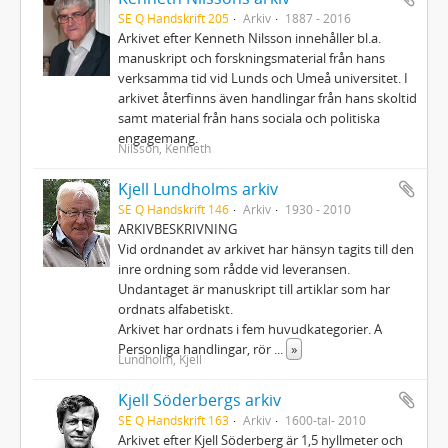
SE Q Handskrift 205
Arkiv
1887 - 2016
Arkivet efter Kenneth Nilsson innehåller bl.a.
manuskript och forskningsmaterial från hans
verksamma tid vid Lunds och Umeå universitet. I
arkivet återfinns även handlingar från hans skoltid
samt material från hans sociala och politiska
engagemang.
Nilsson, Kenneth
Kjell Lundholms arkiv
SE Q Handskrift 146
Arkiv
1930 - 2010
ARKIVBESKRIVNING
Vid ordnandet av arkivet har hänsyn tagits till den
inre ordning som rådde vid leveransen.
Undantaget är manuskript till artiklar som har
ordnats alfabetiskt.
Arkivet har ordnats i fem huvudkategorier. A
Personliga handlingar, rör
...
»
Lundholm, Kjell
Kjell Söderbergs arkiv
SE Q Handskrift 163
Arkiv
1600-tal- 2010
Arkivet efter Kjell Söderberg är 1,5 hyllmeter och