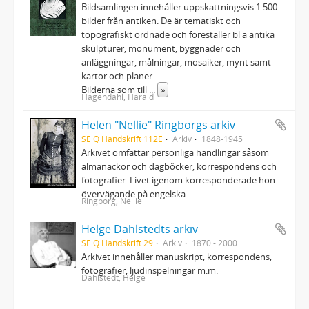
Bildsamlingen innehåller uppskattningsvis 1 500
bilder från antiken. De är tematiskt och
topografiskt ordnade och föreställer bl a antika
skulpturer, monument, byggnader och
anläggningar, målningar, mosaiker, mynt samt
kartor och planer.
Bilderna som till
...
»
Hagendahl, Harald
Helen "Nellie" Ringborgs arkiv
SE Q Handskrift 112E
Arkiv
1848-1945
Arkivet omfattar personliga handlingar såsom
almanackor och dagböcker, korrespondens och
fotografier. Livet igenom korresponderade hon
övervägande på engelska
Ringborg, Nellie
Helge Dahlstedts arkiv
SE Q Handskrift 29
Arkiv
1870 - 2000
Arkivet innehåller manuskript, korrespondens,
fotografier, ljudinspelningar m.m.
Dahlstedt, Helge