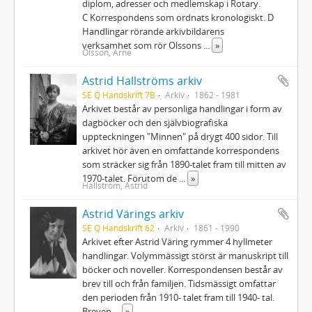
diplom, adresser och medlemskap i Rotary.
C Korrespondens som ordnats kronologiskt. D
Handlingar rörande arkivbildarens
verksamhet som rör Olssons
...
»
Olsson, Arne
Astrid Hallströms arkiv
SE Q Handskrift 7B
Arkiv
1862 - 1981
Arkivet består av personliga handlingar i form av
dagböcker och den självbiografiska
uppteckningen "Minnen" på drygt 400 sidor. Till
arkivet hör även en omfattande korrespondens
som sträcker sig från 1890-talet fram till mitten av
1970-talet. Förutom de
...
»
Hallström, Astrid
Astrid Värings arkiv
SE Q Handskrift 62
Arkiv
1861 - 1990
Arkivet efter Astrid Väring rymmer 4 hyllmeter
handlingar. Volymmässigt störst är manuskript till
böcker och noveller. Korrespondensen består av
brev till och från familjen. Tidsmässigt omfattar
den perioden från 1910- talet fram till 1940- tal.
Breven
...
»