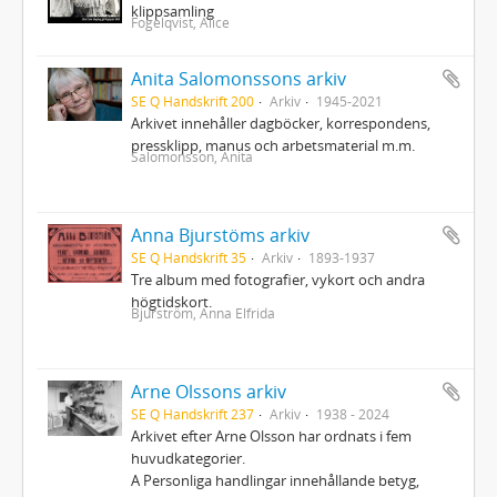
klippsamling
Fogelqvist, Alice
Anita Salomonssons arkiv
SE Q Handskrift 200
Arkiv
1945-2021
Arkivet innehåller dagböcker, korrespondens,
pressklipp, manus och arbetsmaterial m.m.
Salomonsson, Anita
Anna Bjurstöms arkiv
SE Q Handskrift 35
Arkiv
1893-1937
Tre album med fotografier, vykort och andra
högtidskort.
Bjurström, Anna Elfrida
Arne Olssons arkiv
SE Q Handskrift 237
Arkiv
1938 - 2024
Arkivet efter Arne Olsson har ordnats i fem
huvudkategorier.
A Personliga handlingar innehållande betyg,