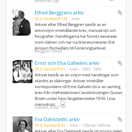
Johansson, Egil
Elfred Berggrens arkiv
SE Q Handskrift 140
Arkiv
Arkivet efter Elfred Berggren består av en
arkivvolym innehållande brev, manuskript och
fotografier. Handlingarna har funnits bevarade
inom släkten och har via litteraturvetaren Erik
Jonsson förmedlats till Forskningsarkivet.
Berggren, Elfred
Ernst och Elsa Gafvelins arkiv
SE Q Handskrift 81
Arkiv
1895 - 1954
Arkivet består av en volym med handlingar som
skänkts av släktingar. Arkivet innehåller
korrespondens till Ernst Gafvelin (bl.a. en samling
brev från chefredaktören/ landshövdingen Gustav
Rosén under hans fängelsevistelse 1916). Lösa
manuskript,
...
»
Gafvelin, Ernst
Eva Dahlstedts arkiv
SE Q Handskrift 65
Arkiv
1700-tal-1900-tal
Arkivet efter Eva Dahlstedt består till största delen