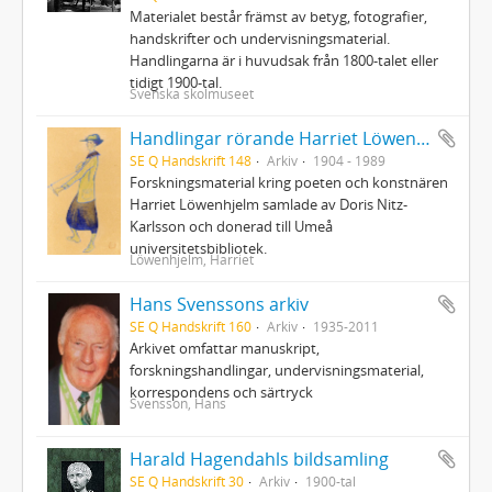
Materialet består främst av betyg, fotografier,
handskrifter och undervisningsmaterial.
Handlingarna är i huvudsak från 1800-talet eller
tidigt 1900-tal.
Svenska skolmuseet
Handlingar rörande Harriet Löwenhjelm
SE Q Handskrift 148
Arkiv
1904 - 1989
Forskningsmaterial kring poeten och konstnären
Harriet Löwenhjelm samlade av Doris Nitz-
Karlsson och donerad till Umeå
universitetsbibliotek.
Löwenhjelm, Harriet
Hans Svenssons arkiv
SE Q Handskrift 160
Arkiv
1935-2011
Arkivet omfattar manuskript,
forskningshandlingar, undervisningsmaterial,
korrespondens och särtryck
Svensson, Hans
Harald Hagendahls bildsamling
SE Q Handskrift 30
Arkiv
1900-tal