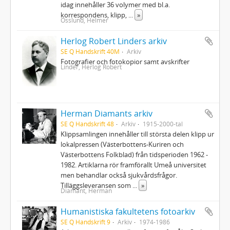
idag innehåller 36 volymer med bl.a.
korrespondens, klipp,
...
»
Osslund, Helmer
Herlog Robert Linders arkiv
SE Q Handskrift 40M
Arkiv
Fotografier och fotokopior samt avskrifter
Linder, Herlog Robert
Herman Diamants arkiv
SE Q Handskrift 48
Arkiv
1915-2000-tal
Klippsamlingen innehåller till största delen klipp ur
lokalpressen (Västerbottens-Kuriren och
Västerbottens Folkblad) från tidsperioden 1962 -
1982. Artiklarna rör framförallt Umeå universitet
men behandlar också sjukvårdsfrågor.
Tilläggsleveransen som
...
»
Diamant, Herman
Humanistiska fakultetens fotoarkiv
SE Q Handskrift 9
Arkiv
1974-1986