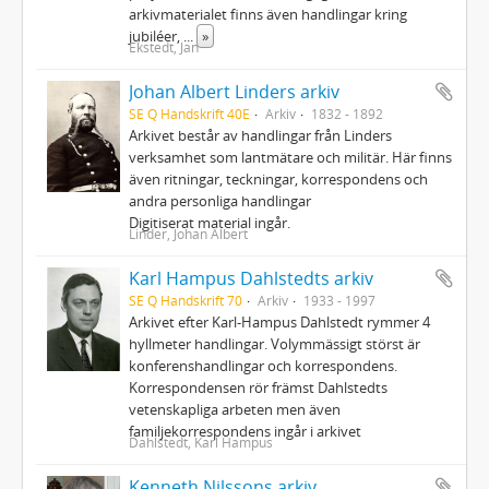
arkivmaterialet finns även handlingar kring
jubiléer,
...
»
Ekstedt, Jan
Johan Albert Linders arkiv
SE Q Handskrift 40E
Arkiv
1832 - 1892
Arkivet består av handlingar från Linders
verksamhet som lantmätare och militär. Här finns
även ritningar, teckningar, korrespondens och
andra personliga handlingar
Digitiserat material ingår.
Linder, Johan Albert
Karl Hampus Dahlstedts arkiv
SE Q Handskrift 70
Arkiv
1933 - 1997
Arkivet efter Karl-Hampus Dahlstedt rymmer 4
hyllmeter handlingar. Volymmässigt störst är
konferenshandlingar och korrespondens.
Korrespondensen rör främst Dahlstedts
vetenskapliga arbeten men även
familjekorrespondens ingår i arkivet
Dahlstedt, Karl Hampus
Kenneth Nilssons arkiv