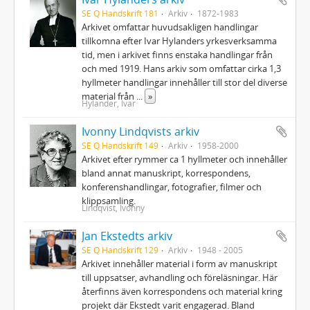
SE Q Handskrift 181
Arkiv
1872-1983
Arkivet omfattar huvudsakligen handlingar
tillkomna efter Ivar Hylanders yrkesverksamma
tid, men i arkivet finns enstaka handlingar från
och med 1919. Hans arkiv som omfattar cirka 1,3
hyllmeter handlingar innehåller till stor del diverse
material från
...
»
Hylander, Ivar
Ivonny Lindqvists arkiv
SE Q Handskrift 149
Arkiv
1958-2000
Arkivet efter rymmer ca 1 hyllmeter och innehåller
bland annat manuskript, korrespondens,
konferenshandlingar, fotografier, filmer och
klippsamling.
Lindqvist, Ivonny
Jan Ekstedts arkiv
SE Q Handskrift 129
Arkiv
1948 - 2005
Arkivet innehåller material i form av manuskript
till uppsatser, avhandling och föreläsningar. Här
återfinns även korrespondens och material kring
projekt där Ekstedt varit engagerad. Bland