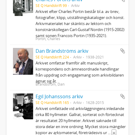
SE Q Handskrift 99
Arkiv
Arkivet efter Charles Portin består bl.a. av brev,
fotografier, klipp, utställningskataloger och konst.
Arkivmaterialet har skänkts av lektorn och
konstnärskollegan Carl-Gustaf Nordin (1915-2002)
samt sonen Francois Portin (1935-2021).
Portin, Charles
Dan Brändströms arkiv
SE Q Handskrift 224
Arkiv
1938-2021
Arkivet omfattar framför allt manuskript,
korrespondens och ämnesordnade handlingar
från uppdrag och engagemang som arkivbildaren
ägnat sig åt.
Brändström, Dan
Egil Johanssons arkiv
SE Q Handskrift 165
Arkiv
1628-2015
Arkivet omfattade vid arkivläggningens inledande
cirka 80 hyllmeter. Gallrat, sorterat och förtecknat
är resultatet 20 hyllmeter. Arkivet saknade till
stora delar en inre ordning. Mycket stora mängder
kopior av arkivmaterial, företrädesvis ur
...
»