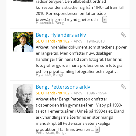
radiointervjuer. Den alfabetiskt ordnad
korrespondens sträcker sig från 1940- tal fram till
2010. Korrespondensen omfattar både
brevväxling med myndigheter och
...
»
Hubendick, Bengt
Bengt Hylanders arkiv
SE Q Handskrift 182
Arkiv
1946-2013
Arkivet innehåller dokument som sträcker sig över
en längre tid. Men omfattar huvudsakligen
handlingar från hans tid som fotograf. Här finns
fotografier gjorda i hans profession som fotograf
och en privat samling fotografier och negativ.
Hylander, Bengt
Bengt Petterssons arkiv
SE Q Handskrift 102
Arkiv
1896 - 1994
Arkivet efter Bengt Pettersson omfattar
tidsperioden från gymnasieåren i Visby på 1930-
talet till emeritusåren i Umeå på 1990-talet. Bland
arkivhandlingarna återfinns en stor mängd
manuskript till Petterssons vetenskapliga
produktion. Här finns även en
...
»
Pettersson, Bengt