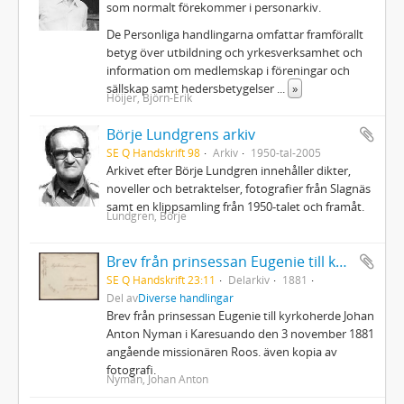
som normalt förekommer i personarkiv.
De Personliga handlingarna omfattar framförallt
betyg över utbildning och yrkesverksamhet och
information om medlemskap i föreningar och
sällskap samt hedersbetygelser
...
»
Höijer, Björn-Erik
Börje Lundgrens arkiv
SE Q Handskrift 98
Arkiv
1950-tal-2005
Arkivet efter Börje Lundgren innehåller dikter,
noveller och betraktelser, fotografier från Slagnäs
samt en klippsamling från 1950-talet och framåt.
Lundgren, Börje
Brev från prinsessan Eugenie till kyrkoherde Johan Anton Nyman
SE Q Handskrift 23:11
Delarkiv
1881
Del av
Diverse handlingar
Brev från prinsessan Eugenie till kyrkoherde Johan
Anton Nyman i Karesuando den 3 november 1881
angående missionären Roos. även kopia av
fotografi.
Nyman, Johan Anton