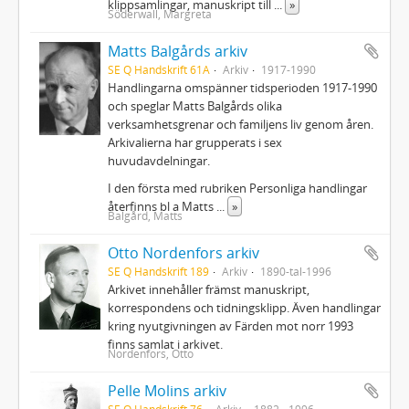
klippsamlingar, manuskript till
...
»
Söderwall, Margreta
Matts Balgårds arkiv
SE Q Handskrift 61A
Arkiv
1917-1990
Handlingarna omspänner tidsperioden 1917-1990
och speglar Matts Balgårds olika
verksamhetsgrenar och familjens liv genom åren.
Arkivalierna har grupperats i sex
huvudavdelningar.
I den första med rubriken Personliga handlingar
återfinns bl a Matts
...
»
Balgård, Matts
Otto Nordenfors arkiv
SE Q Handskrift 189
Arkiv
1890-tal-1996
Arkivet innehåller främst manuskript,
korrespondens och tidningsklipp. Även handlingar
kring nyutgivningen av Färden mot norr 1993
finns samlat i arkivet.
Nordenfors, Otto
Pelle Molins arkiv
SE Q Handskrift 76
Arkiv
1882 - 1996