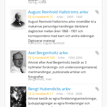
Väring, Astrid
August Reinhold Hallströms arkiv
SE Q Handskrift 7C
Arkiv
1850 - 1949
August Reinhold Hallströms arkiv innehåller bl a
makarnas personliga handlingar däribland
dagböcker mellan åren 1868 - 1901 och
korrespondens med barn och andra släktingar
Digitiserat material
Hallström, August Reinhold
Axel Bergenholtz arkiv
SE Q Handskrift 104
Arkiv
1954-2004
Arkivet efter Axel Bergenholtz består av 3
hyllmeter forsknings- och undervisningsmaterial,
merithandlingar, publicerade artiklar och
fotografier.
Bergenholtz, Axel
Bengt Hubendicks arkiv
SE Q Handskrift 17
Arkiv
1916 - 2008
Arkivet består av egna föreläsningsanteckningar,
ljudupptagningar av egna föreläsningar och