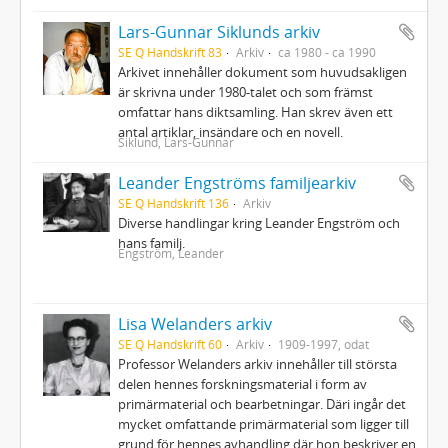
Lars-Gunnar Siklunds arkiv
SE Q Handskrift 83
Arkiv
ca 1980 - ca 1990
Arkivet innehåller dokument som huvudsakligen
är skrivna under 1980-talet och som främst
omfattar hans diktsamling. Han skrev även ett
antal artiklar, insändare och en novell.
Siklund, Lars-Gunnar
Leander Engströms familjearkiv
SE Q Handskrift 136
Arkiv
Diverse handlingar kring Leander Engström och
hans familj.
Engström, Leander
Lisa Welanders arkiv
SE Q Handskrift 60
Arkiv
1909-1997, odat
Professor Welanders arkiv innehåller till största
delen hennes forskningsmaterial i form av
primärmaterial och bearbetningar. Däri ingår det
mycket omfattande primärmaterial som ligger till
grund för hennes avhandling där hon beskriver en