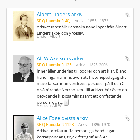
Albert Linders arkiv
SE Q Handskrift 40J
Arkiv
1855 - 1873
Arkivet innehåller enstaka handlingar från Albert
Linders skol- och yrkesliv.
Linder, Albert
Alf W Axelsons arkiv
SE Q Handskrift 125
Arkiv
1825-2006
Innehåller underlag till böcker och artiklar. Bland
handlingarna finns även ett historiepedagogiskt
material samt universitetsuppsatser på B och C-
nivå rörande Norrbotten. Till arkivet hör även en
betydande klippsamling samt ett omfattande
person- och
...
»
Axelson, Alf W
Alice Fogelqvists arkiv
SE Q Handskrift 112B
Arkiv
1896-1970
Arkivet omfattar ffa personliga handlingar,
korrespondens, tryck, fotografier & en