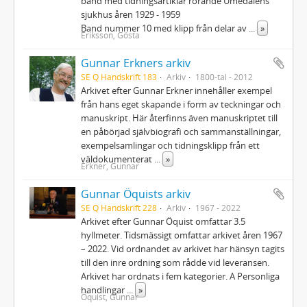
band med tidningsartiklar rörande Umedalens
sjukhus åren 1929 - 1959
Band nummer 10 med klipp från delar av
...
»
Eriksson, Gösta
Gunnar Erkners arkiv
SE Q Handskrift 183
Arkiv
1800-tal - 2012
Arkivet efter Gunnar Erkner innehåller exempel
från hans eget skapande i form av teckningar och
manuskript. Här återfinns även manuskriptet till
en påbörjad självbiografi och sammanställningar,
exempelsamlingar och tidningsklipp från ett
väldokumenterat
...
»
Erkner, Gunnar
Gunnar Öquists arkiv
SE Q Handskrift 228
Arkiv
1967 - 2022
Arkivet efter Gunnar Öquist omfattar 3.5
hyllmeter. Tidsmässigt omfattar arkivet åren 1967
– 2022. Vid ordnandet av arkivet har hänsyn tagits
till den inre ordning som rådde vid leveransen.
Arkivet har ordnats i fem kategorier. A Personliga
handlingar
...
»
Öquist, Gunnar