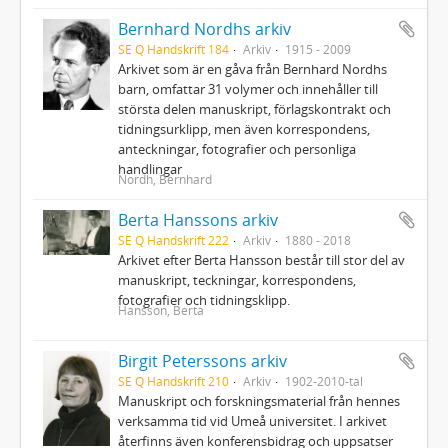
Bernhard Nordhs arkiv
SE Q Handskrift 184
Arkiv
1915 - 2009
Arkivet som är en gåva från Bernhard Nordhs
barn, omfattar 31 volymer och innehåller till
största delen manuskript, förlagskontrakt och
tidningsurklipp, men även korrespondens,
anteckningar, fotografier och personliga
handlingar
Nordh, Bernhard
Berta Hanssons arkiv
SE Q Handskrift 222
Arkiv
1880 - 2018
Arkivet efter Berta Hansson består till stor del av
manuskript, teckningar, korrespondens,
fotografier och tidningsklipp.
Hansson, Berta
Birgit Peterssons arkiv
SE Q Handskrift 210
Arkiv
1902-2010-tal
Manuskript och forskningsmaterial från hennes
verksamma tid vid Umeå universitet. I arkivet
återfinns även konferensbidrag och uppsatser