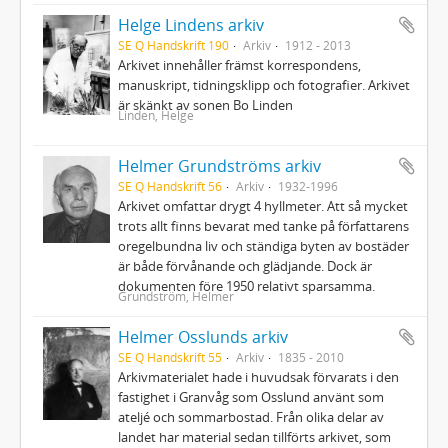
Helge Lindens arkiv
SE Q Handskrift 190
Arkiv
1912 - 2013
Arkivet innehåller främst korrespondens,
manuskript, tidningsklipp och fotografier. Arkivet
är skänkt av sonen Bo Linden
Linden, Helge
Helmer Grundströms arkiv
SE Q Handskrift 56
Arkiv
1932-1996
Arkivet omfattar drygt 4 hyllmeter. Att så mycket
trots allt finns bevarat med tanke på författarens
oregelbundna liv och ständiga byten av bostäder
är både förvånande och glädjande. Dock är
dokumenten före 1950 relativt sparsamma.
Grundström, Helmer
Helmer Osslunds arkiv
SE Q Handskrift 55
Arkiv
1835 - 2010
Arkivmaterialet hade i huvudsak förvarats i den
fastighet i Granvåg som Osslund använt som
ateljé och sommarbostad. Från olika delar av
landet har material sedan tillförts arkivet, som