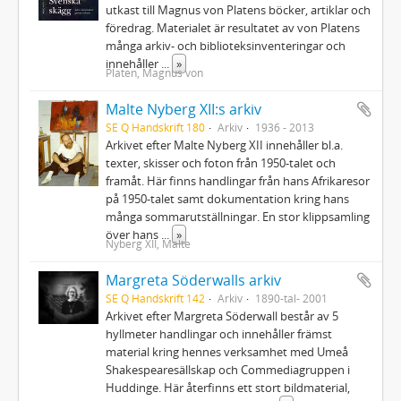
utkast till Magnus von Platens böcker, artiklar och
föredrag. Materialet är resultatet av von Platens
många arkiv- och biblioteksinventeringar och
innehåller
...
»
Platen, Magnus von
Malte Nyberg XII:s arkiv
SE Q Handskrift 180
Arkiv
1936 - 2013
Arkivet efter Malte Nyberg XII innehåller bl.a.
texter, skisser och foton från 1950-talet och
framåt. Här finns handlingar från hans Afrikaresor
på 1950-talet samt dokumentation kring hans
många sommarutställningar. En stor klippsamling
över hans
...
»
Nyberg XII, Malte
Margreta Söderwalls arkiv
SE Q Handskrift 142
Arkiv
1890-tal- 2001
Arkivet efter Margreta Söderwall består av 5
hyllmeter handlingar och innehåller främst
material kring hennes verksamhet med Umeå
Shakespearesällskap och Commediagruppen i
Huddinge. Här återfinns ett stort bildmaterial,