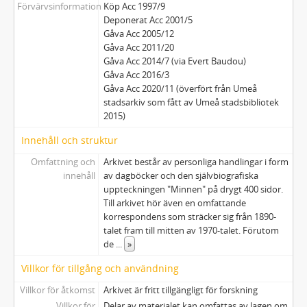
Förvärvsinformation
Köp Acc 1997/9
Deponerat Acc 2001/5
Gåva Acc 2005/12
Gåva Acc 2011/20
Gåva Acc 2014/7 (via Evert Baudou)
Gåva Acc 2016/3
Gåva Acc 2020/11 (överfört från Umeå
stadsarkiv som fått av Umeå stadsbibliotek
2015)
Innehåll och struktur
Omfattning och
Arkivet består av personliga handlingar i form
innehåll
av dagböcker och den självbiografiska
uppteckningen "Minnen" på drygt 400 sidor.
Till arkivet hör även en omfattande
korrespondens som sträcker sig från 1890-
talet fram till mitten av 1970-talet. Förutom
de
...
»
Villkor för tillgång och användning
Villkor för åtkomst
Arkivet är fritt tillgängligt för forskning
Villkor för
Delar av materialet kan omfattas av lagen om