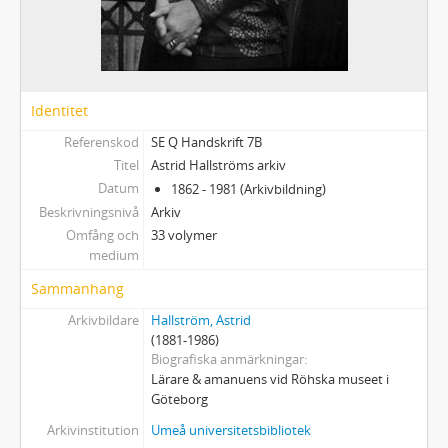
Identitet
Referenskod
SE Q Handskrift 7B
Titel
Astrid Hallströms arkiv
Datum
1862 - 1981 (Arkivbildning)
Beskrivningsnivå
Arkiv
Omfång och
33 volymer
medium
Sammanhang
Arkivbildare
Hallström, Astrid
(1881-1986)
Biografiska anmärkningar
Lärare & amanuens vid Röhska museet i
Göteborg
Arkivinstitution
Umeå universitetsbibliotek