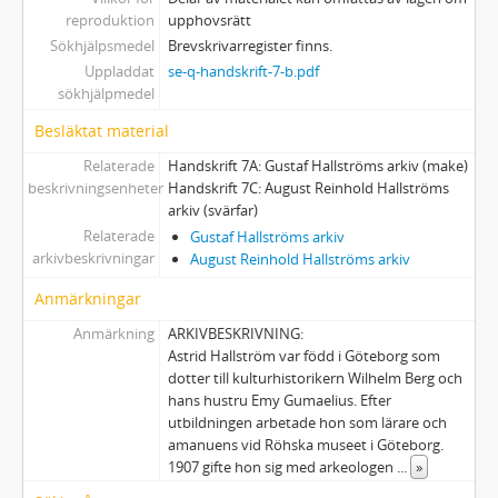
reproduktion
upphovsrätt
Sökhjälpsmedel
Brevskrivarregister finns.
Uppladdat
se-q-handskrift-7-b.pdf
sökhjälpmedel
Besläktat material
Relaterade
Handskrift 7A: Gustaf Hallströms arkiv (make)
beskrivningsenheter
Handskrift 7C: August Reinhold Hallströms
arkiv (svärfar)
Relaterade
Gustaf Hallströms arkiv
arkivbeskrivningar
August Reinhold Hallströms arkiv
Anmärkningar
Anmärkning
ARKIVBESKRIVNING:
Astrid Hallström var född i Göteborg som
dotter till kulturhistorikern Wilhelm Berg och
hans hustru Emy Gumaelius. Efter
utbildningen arbetade hon som lärare och
amanuens vid Röhska museet i Göteborg.
1907 gifte hon sig med arkeologen
...
»