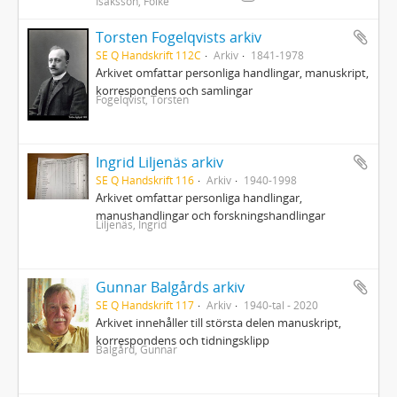
Isaksson, Folke
Torsten Fogelqvists arkiv
SE Q Handskrift 112C
Arkiv
1841-1978
Arkivet omfattar personliga handlingar, manuskript,
korrespondens och samlingar
Fogelqvist, Torsten
Ingrid Liljenäs arkiv
SE Q Handskrift 116
Arkiv
1940-1998
Arkivet omfattar personliga handlingar,
manushandlingar och forskningshandlingar
Liljenäs, Ingrid
Gunnar Balgårds arkiv
SE Q Handskrift 117
Arkiv
1940-tal - 2020
Arkivet innehåller till största delen manuskript,
korrespondens och tidningsklipp
Balgård, Gunnar