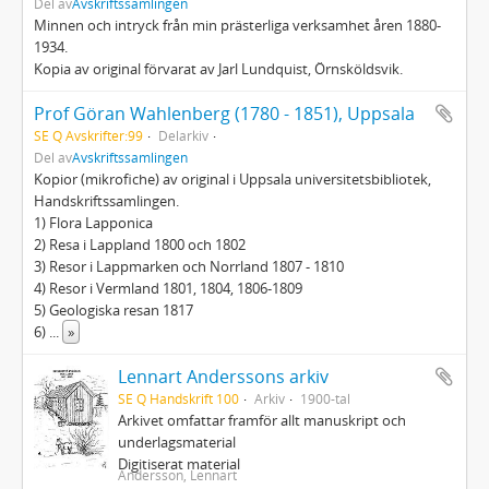
Del av
Avskriftssamlingen
Minnen och intryck från min prästerliga verksamhet åren 1880-
1934.
Kopia av original förvarat av Jarl Lundquist, Örnsköldsvik.
Prof Göran Wahlenberg (1780 - 1851), Uppsala
SE Q Avskrifter:99
Delarkiv
Del av
Avskriftssamlingen
Kopior (mikrofiche) av original i Uppsala universitetsbibliotek,
Handskriftssamlingen.
1) Flora Lapponica
2) Resa i Lappland 1800 och 1802
3) Resor i Lappmarken och Norrland 1807 - 1810
4) Resor i Vermland 1801, 1804, 1806-1809
5) Geologiska resan 1817
6)
...
»
Lennart Anderssons arkiv
SE Q Handskrift 100
Arkiv
1900-tal
Arkivet omfattar framför allt manuskript och
underlagsmaterial
Digitiserat material
Andersson, Lennart