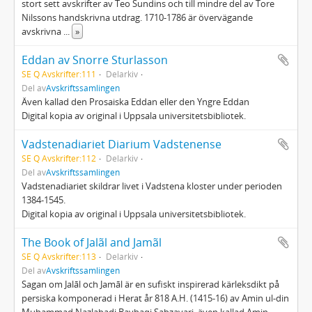
stort sett avskrifter av Teo Sundins och till mindre del av Tore
Nilssons handskrivna utdrag. 1710-1786 är övervägande
avskrivna
...
»
Eddan av Snorre Sturlasson
SE Q Avskrifter:111
Delarkiv
Del av
Avskriftssamlingen
Även kallad den Prosaiska Eddan eller den Yngre Eddan
Digital kopia av original i Uppsala universitetsbibliotek.
Vadstenadiariet Diarium Vadstenense
SE Q Avskrifter:112
Delarkiv
Del av
Avskriftssamlingen
Vadstenadiariet skildrar livet i Vadstena kloster under perioden
1384-1545.
Digital kopia av original i Uppsala universitetsbibliotek.
The Book of Jalãl and Jamãl
SE Q Avskrifter:113
Delarkiv
Del av
Avskriftssamlingen
Sagan om Jalāl och Jamāl är en sufiskt inspirerad kärleksdikt på
persiska komponerad i Herat år 818 A.H. (1415-16) av Amin ul-din