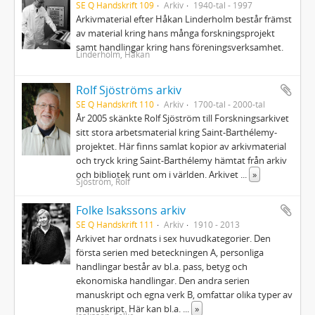
SE Q Handskrift 109
Arkiv
1940-tal - 1997
Arkivmaterial efter Håkan Linderholm består främst
av material kring hans många forskningsprojekt
samt handlingar kring hans föreningsverksamhet.
Linderholm, Håkan
Rolf Sjöströms arkiv
SE Q Handskrift 110
Arkiv
1700-tal - 2000-tal
År 2005 skänkte Rolf Sjöström till Forskningsarkivet
sitt stora arbetsmaterial kring Saint-Barthélemy-
projektet. Här finns samlat kopior av arkivmaterial
och tryck kring Saint-Barthélemy hämtat från arkiv
och bibliotek runt om i världen. Arkivet
...
»
Sjöström, Rolf
Folke Isakssons arkiv
SE Q Handskrift 111
Arkiv
1910 - 2013
Arkivet har ordnats i sex huvudkategorier. Den
första serien med beteckningen A, personliga
handlingar består av bl.a. pass, betyg och
ekonomiska handlingar. Den andra serien
manuskript och egna verk B, omfattar olika typer av
manuskript. Här kan bl.a.
...
»