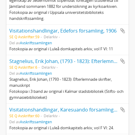
egenskap av Sederholmsk stipendiat företagen studieresa till
Jämtland sommaren 1882 för undersökning av kyrkoarkiven.
Fotokopia av original i Uppsala universitetsbiblioteks
handskriftssamling.
Visitationshandlingar, Edefors församling, 1906
SE Q Avskrifter:59
Delarkiv
Del av
Avskriftssamlingen
Fotokopia av original i Luleå domkapitels arkiv, vol F VI: 11
Stagnelius, Erik Johan, (1793 - 1823): Efterlemnade skrifter, manuskript
SE Q Avskrifter:6
Delarkiv
Del av
Avskriftssamlingen
Stagnelius, Erik Johan, (1793 - 1823): Efterlemnade skrifter,
manuskript
Fotokopia i 3 band av original i Kalmar stadsbibliotek (Stifts- och
gymnasiebiblioteket)
Visitationshandlingar, Karesuando församling, 1905
SE Q Avskrifter:60
Delarkiv
Del av
Avskriftssamlingen
Fotokopia av original i Luleå domkapitels arkiv, vol F VI: 24.