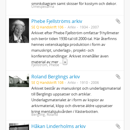
sminkdiagram samt skisser för kostym och dekor.
Umespexarna
Phebe Fjellströms arkiv
SE Q Handskrift 106
Arkiv
1934 - 2007
Arkivet efter Phebe Fjellström omfattar 9 hyllmeter
och berör tiden 1930‐tal till 2000‐tal. Här återfinns
hennes vetenskapliga produktion i form av
manuskript, underlags‐, projekt‐ och
konferenshandlingar. Arkivet innehåller även
material av mer
...
»
Fjellström, Phebe
Roland Berglings arkiv
SE Q Handskrift 108
Arkiv
1910 - 2006
Arkivet består av manuskript och underlagsmaterial
till Berglings uppsatser och artiklar.
Underlagsmaterialet är i form av kopior av
arkivmaterial, klipp och diverse äldre uppsatser
kring mentalsjukvården i Västerbotten.
Bergling, Roland
Håkan Linderholms arkiv