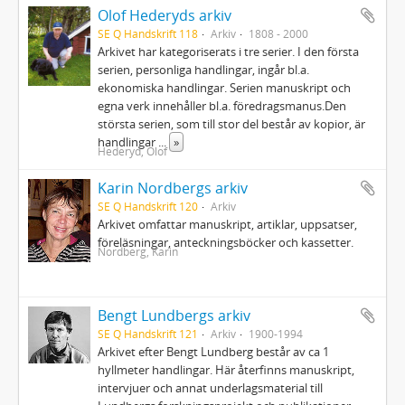
Olof Hederyds arkiv
SE Q Handskrift 118
Arkiv
1808 - 2000
Arkivet har kategoriserats i tre serier. I den första
serien, personliga handlingar, ingår bl.a.
ekonomiska handlingar. Serien manuskript och
egna verk innehåller bl.a. föredragsmanus.Den
största serien, som till stor del består av kopior, är
handlingar
...
»
Hederyd, Olof
Karin Nordbergs arkiv
SE Q Handskrift 120
Arkiv
Arkivet omfattar manuskript, artiklar, uppsatser,
föreläsningar, anteckningsböcker och kassetter.
Nordberg, Karin
Bengt Lundbergs arkiv
SE Q Handskrift 121
Arkiv
1900-1994
Arkivet efter Bengt Lundberg består av ca 1
hyllmeter handlingar. Här återfinns manuskript,
intervjuer och annat underlagsmaterial till