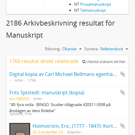
NT
Prosamanuskript
NT
Talmanuskript
2186 Arkivbeskrivning resultat för
Manuskript
Riktning:
Ökande
Sortera:
Referenskod
1766 resultat direkt relaterade
Uteslut snävare termer
Digital kopia av Carl Michael Bellmans egenhändiga levernesbeskrivning (Kopia av original på Finlands Nationalmuseum)
-
Arkiv
1794
Frits Sjöstedt: manuskript (kopia)
Acc1982/62
Arkiv
"40: fyra nolla - BINGO. Studier tillägnade 420311-5938 på
årsdagen av dess födelse"
Sjöstedt, Frits
Holmström, Eric, (1777 - 1847): Kort berättelse öfver Lappmarkens äldsta inbyggare... 1700 - 1827
SE Q Avskrifter:10
Delarkiv