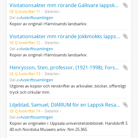
Visitationsakter mm rörande Gällivare lappskola (1757-1879)
SE Q Avskrifter:71
Delarkiv
Del av
Avskriftssamlingen
Kopior av original i Härnösands landsarkiv.
Visitationsakter mm rörande Jokkmokks lappskola (1750-1873)
SE Q Avskrifter:72
Delarkiv
Del av
Avskriftssamlingen
Kopior av original i Härnösands landsarkiv.
Henrysson, Sten, professor, (1921-1998), Forskningsmaterial angående ffa samer och sameskolor
SE Q Avskrifter:73
Delarkiv
Del av
Avskriftssamlingen
Utgöres av kopior och renskrifter av arkivalier, böcker, offentligt
tryck och cirkulär mm.
Liljeblad, Samuel, DIARIUM för en Lappsk Resa. Anträdd d. 29 Maji 1788
SE Q Avskrifter:74
Delarkiv
Del av
Avskriftssamlingen
Kopior av originalen i: Uppsala universitetsbibliotek: Handskrift S
40 och Nordiska Museets arkiv: Nm 25.365.