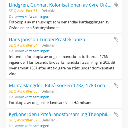
Lindgren, Gunnar, Kolonisationen av övre Örådalen
SE Q Avskrifter:61
Delarkiv
Del av
Avskriftssamlingen
Fotokopia av manuskript som behandlar kartläggningen av
Örådalen och Stöttingslandet.
Hans Jonsson Tunaei Prästekrönika
SE Q Avskrifter:64
Delarkiv
Del av
Avskriftssamlingen
Inbunden fotokopia av originalmanuskript fullbordat 1766
ingående i Härnösands läroverks handskriftssamling nr 203, dit
överlämnat 1861 efter att tidigare ha stått under domkapitlets
vård.
Mantalslängder, Piteå socken 1782, 1783 och Piteå stad 1812
SE Q Avskrifter:65
Delarkiv
Del av
Avskriftssamlingen
Fotokopia av original ur landsarkivet i Härnösand.
Kyrkoherden i Piteå landsförsamling Theophilus Ol Gran (1723-1797): Några samlade tekn..
SE Q Avskrifter:69
Delarkiv
Del av
Avskriftssamlingen