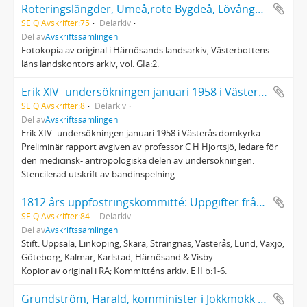
Roteringslängder, Umeå,rote Bygdeå, Lövångers, Burträsks och Skellefteå kompanier 1695
SE Q Avskrifter:75
Delarkiv
Del av
Avskriftssamlingen
Fotokopia av original i Härnösands landsarkiv, Västerbottens
läns landskontors arkiv, vol. GIa:2.
Erik XIV- undersökningen januari 1958 i Västerås domkyrka
SE Q Avskrifter:8
Delarkiv
Del av
Avskriftssamlingen
Erik XIV- undersökningen januari 1958 i Västerås domkyrka
Preliminär rapport avgiven av professor C H Hjortsjö, ledare för
den medicinsk- antropologiska delen av undersökningen.
Stencilerad utskrift av bandinspelning
1812 års uppfostringskommitté: Uppgifter från Konsistorierna
SE Q Avskrifter:84
Delarkiv
Del av
Avskriftssamlingen
Stift: Uppsala, Linköping, Skara, Strängnäs, Västerås, Lund, Växjö,
Göteborg, Kalmar, Karlstad, Härnösand & Visby.
Kopior av original i RA; Kommitténs arkiv. E II b:1-6.
Grundström, Harald, komminister i Jokkmokk (1885-1960)