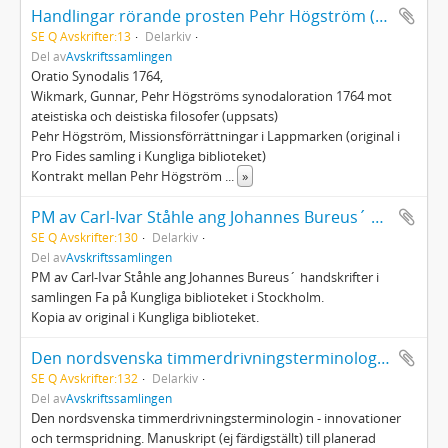
Handlingar rörande prosten Pehr Högström (1714 - 1784)
SE Q Avskrifter:13
Delarkiv
Del av
Avskriftssamlingen
Oratio Synodalis 1764,
Wikmark, Gunnar, Pehr Högströms synodaloration 1764 mot
ateistiska och deistiska filosofer (uppsats)
Pehr Högström, Missionsförrättningar i Lappmarken (original i
Pro Fides samling i Kungliga biblioteket)
Kontrakt mellan Pehr Högström
...
»
PM av Carl-Ivar Ståhle ang Johannes Bureus´ handskrifter i samlingen Fa på Kungliga biblioteket i Stockholm
SE Q Avskrifter:130
Delarkiv
Del av
Avskriftssamlingen
PM av Carl-Ivar Ståhle ang Johannes Bureus´ handskrifter i
samlingen Fa på Kungliga biblioteket i Stockholm.
Kopia av original i Kungliga biblioteket.
Den nordsvenska timmerdrivningsterminologin - innovationer och termspridning
SE Q Avskrifter:132
Delarkiv
Del av
Avskriftssamlingen
Den nordsvenska timmerdrivningsterminologin - innovationer
och termspridning. Manuskript (ej färdigställt) till planerad