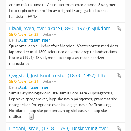
annan måtta tiäna till Antiquiteternes excolerande. 8 volymer.
Fotokopia och mikrofilm av original i Kungliga biblioteket,
handskrift FA 12.
Ekvall, Sven, överläkare (1890 - 1973): Sjukdoms- och sjukvårdsförhållanden i Västerbotten...
SE Q Avskrifter:23
Delarkiv
Del av
Avskriftssamlingen
Sjukdoms- och sjukvårdsförhållanden i Västerbotten med dess
lappmarker intill 1800-talets början jämte drag ur landsändans
historia (1971). 13 volymer. Fotokopia av maskinskrivet
manuskript
Qvigstad, Just Knut, rektor (1853 - 1957), Efterlatte papier
SE Q Avskrifter:24
Delarkiv
Del av
Avskriftssamlingen
Samisk etymologisk ordliste, samisk ordlaere - Opslagsbok I,
Lappiske sprogpröver, lappiske navn på stjerner, grammatiske
optegnelser, fortegnelse over ku- og geitnavn fra Troms og
Nordland. Lappiske personnavn og slektsnavn. Lappiske
ordlister.
...
»
Lindahl, Israel, (1718 - 1793): Beskrivning över Umeå socken och stad 1771