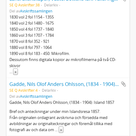
SE Q Avskrifter:38
Delarkiv
Del av
Avskriftssamlingen
1830 vol 2 fol 1154 - 1355
1840 vol 2 fol 1480 - 1675
1850 vol 4 fol 1737 - 1840
1860 vol 3 fol 1707 - 1784
1870 vol 8 fol 352 - 921
1880 vol 8 fol 797 - 1064
1890 vol 8 fol 183 - 450. Mikrofilm.
Dessutom finns digitala kopior av mikrofilmerna på två CD-
skivor
...
»
Gadde, Nils Olof Anders Ohlsson, (1834 - 1904): Island 1857
SE Q Avskrifter:4
Delarkiv
Del av
Avskriftssamlingen
Gadde, Nils Olof Anders Ohlsson, (1834 - 1904): Island 1857
Bref och anteckningar under min Islandsresa 1857.
Från originalen ordagrant avskrivna och försedda med
avbildningar av originalteckningar och föremål tillika med
fotografi av och data om
...
»