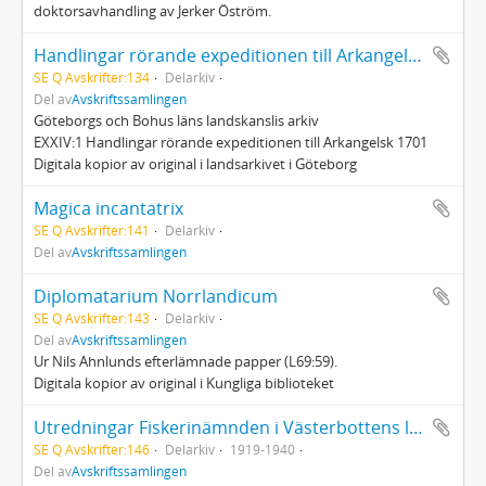
doktorsavhandling av Jerker Öström.
Handlingar rörande expeditionen till Arkangelsk 1701
SE Q Avskrifter:134
Delarkiv
Del av
Avskriftssamlingen
Göteborgs och Bohus läns landskanslis arkiv
EXXIV:1 Handlingar rörande expeditionen till Arkangelsk 1701
Digitala kopior av original i landsarkivet i Göteborg
Magica incantatrix
SE Q Avskrifter:141
Delarkiv
Del av
Avskriftssamlingen
Diplomatarium Norrlandicum
SE Q Avskrifter:143
Delarkiv
Del av
Avskriftssamlingen
Ur Nils Ahnlunds efterlämnade papper (L69:59).
Digitala kopior av original i Kungliga biblioteket
Utredningar Fiskerinämnden i Västerbottens län 1919-1940
SE Q Avskrifter:146
Delarkiv
1919-1940
Del av
Avskriftssamlingen