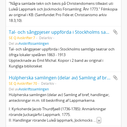
"Några samlade tekn och bevis på Christendomens tillwäxt uti
Luleå Lappmark och Jockmocks Församling. Åhr 1773." Filmkopia
av original i KB: (Samfundet Pro Fide et Christianismo arkiv
18:3,10).
Tal- och sångpjeser uppförda i Stockholms samtliga teatrar och öfriga lokaler spelåren 1863 - 1913
SE Q Avskrifter:7
Delarkiv
Del av
Avskriftssamlingen
Tal- och sångpjeser uppförda i Stockholms samtliga teatrar och
öfriga lokaler spelåren 1863 - 1913
Upptecknade av Emil Michal. Kopior i 2 band av original i
Kungliga biblioteket
Hülpherska samlingen (delar av) Samling af bref, handlingar, anteckningar m.m.
SE Q Avskrifter:70
Delarkiv
Del av
Avskriftssamlingen
Hülpherska samlingen (delar av) Samling af bref, handlingar,
anteckningar m.m. till beskrifning af Lappmarkerna.
I: Kyrkoherde Jacob Thurdfjaell (1736-1785): Anmärkningar
rörande Juckasjärfvi Lappmark. 1775.
II: Handlingar rörande Luleå lappmark, Jockmocks
...
»