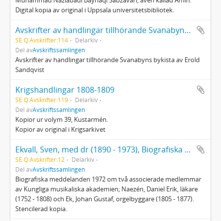
Muhammad Nazlabadi Bayhaqi Sabzavari, även kallad Amin.
Digital kopia av original i Uppsala universitetsbibliotek.
Avskrifter av handlingar tillhörande Svanabyns byakista
SE Q Avskrifter:114
Delarkiv
Del av
Avskriftssamlingen
Avskrifter av handlingar tillhörande Svanabyns bykista av Erold
Sandqvist
Krigshandlingar 1808-1809
SE Q Avskrifter:119
Delarkiv
Del av
Avskriftssamlingen
Kopior ur volym 39, Kustarmén.
Kopior av original i Krigsarkivet
Ekvall, Sven, med dr (1890 - 1973), Biografiska meddelanden 1972 om två associerade medlemmar av Kungliga musikaliska akademien
SE Q Avskrifter:12
Delarkiv
Del av
Avskriftssamlingen
Biografiska meddelanden 1972 om två associerade medlemmar
av Kungliga musikaliska akademien; Naezén, Daniel Erik, läkare
(1752 - 1808) och Ek, Johan Gustaf, orgelbyggare (1805 - 1877).
Stencilerad kopia.