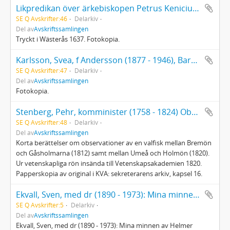
Likpredikan över ärkebiskopen Petrus Kenicius, den 28 februari 1636
SE Q Avskrifter:46
Delarkiv
Del av
Avskriftssamlingen
Tryckt i Wästerås 1637. Fotokopia.
Karlsson, Svea, f Andersson (1877 - 1946), Barndomsminnen från Umeå på 1880-90-talen jämte några Degerforsminnen i början av 1900-talet
SE Q Avskrifter:47
Delarkiv
Del av
Avskriftssamlingen
Fotokopia.
Stenberg, Pehr, komminister (1758 - 1824) Observationer av en valfisk
SE Q Avskrifter:48
Delarkiv
Del av
Avskriftssamlingen
Korta berättelser om observationer av en valfisk mellan Bremön
och Gåsholmarna (1812) samt mellan Umeå och Holmön (1820).
Ur vetenskapliga rön insända till Vetenskapsakademien 1820.
Papperskopia av original i KVA: sekreterarens arkiv, kapsel 16.
Ekvall, Sven, med dr (1890 - 1973): Mina minnen av Helmer Osslund
SE Q Avskrifter:5
Delarkiv
Del av
Avskriftssamlingen
Ekvall, Sven, med dr (1890 - 1973): Mina minnen av Helmer