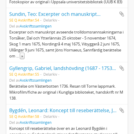
Fotokopior av original i Uppsala universitetsbibliotek (UUB K 83)
Sundin, Teo: Excerpter och manuskript...
SE Q Avskrifter:54
Delarkiv
Del av
Avskriftssamlingen
Excerpter och manuskript avseende trolldomsrannsakningarna i
Torsåker, Dal och Ytterlännäs 25 oktober - 5 november 1674,
Skog 1 mars 1675, Nordingrå 4 maj 1675, Vibyggerå 2 juni 1675,
Ullånger 9 juni 1675, samt Jöns Hornaeus, Sannfärdig berättelse
om
...
»
Gyllengrip, Gabriel, landshövding (1687 - 1753) Berättelse om Västerbotten 1736 m.m.
SE Q Avskrifter:55
Delarkiv
Del av
Avskriftssamlingen
Berättelse om Västerbotten 1736. Resan till Torne lappmark.
Mikrofilm/fiche av original i Kungliga biblioteket, handskrift nr M
138.
Bygdén, Leonard: Koncept till reseberättelse, Jämtland 1882
SE Q Avskrifter:58
Delarkiv
Del av
Avskriftssamlingen
Koncept till reseberättelse över en av Leonard Bygdén i