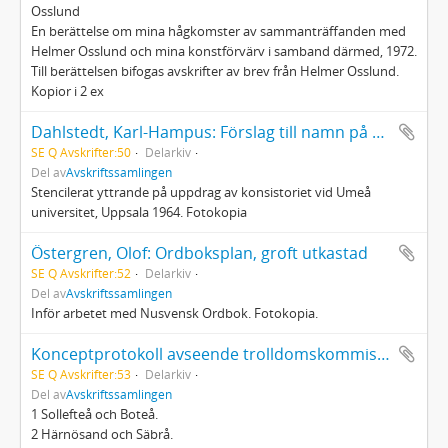
Osslund
En berättelse om mina hågkomster av sammanträffanden med
Helmer Osslund och mina konstförvärv i samband därmed, 1972.
Till berättelsen bifogas avskrifter av brev från Helmer Osslund.
Kopior i 2 ex
Dahlstedt, Karl-Hampus: Förslag till namn på sex gator i Umeå universitetsområde
SE Q Avskrifter:50
Delarkiv
Del av
Avskriftssamlingen
Stencilerat yttrande på uppdrag av konsistoriet vid Umeå
universitet, Uppsala 1964. Fotokopia
Östergren, Olof: Ordboksplan, groft utkastad
SE Q Avskrifter:52
Delarkiv
Del av
Avskriftssamlingen
Inför arbetet med Nusvensk Ordbok. Fotokopia.
Konceptprotokoll avseende trolldomskommissionen i Ångermanland 1674
SE Q Avskrifter:53
Delarkiv
Del av
Avskriftssamlingen
1 Sollefteå och Boteå.
2 Härnösand och Säbrå.