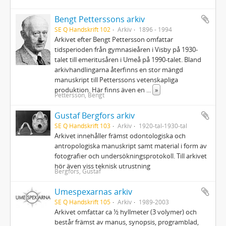
Bengt Petterssons arkiv
SE Q Handskrift 102
Arkiv
1896 - 1994
Arkivet efter Bengt Pettersson omfattar
tidsperioden från gymnasieåren i Visby på 1930-
talet till emeritusåren i Umeå på 1990-talet. Bland
arkivhandlingarna återfinns en stor mängd
manuskript till Petterssons vetenskapliga
produktion. Här finns även en
...
»
Pettersson, Bengt
Gustaf Bergfors arkiv
SE Q Handskrift 103
Arkiv
1920-tal-1930-tal
Arkivet innehåller främst odontologiska och
antropologiska manuskript samt material i form av
fotografier och undersökningsprotokoll. Till arkivet
hör även viss teknisk utrustning
Bergfors, Gustaf
Umespexarnas arkiv
SE Q Handskrift 105
Arkiv
1989-2003
Arkivet omfattar ca ½ hyllmeter (3 volymer) och
består främst av manus, synopsis, programblad,