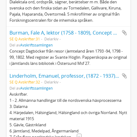
Dialektala ord, ordspråk, sägner, berättelser m m. Både den
svenska och den finska sidan av Tornedalen, Gällivare, Kiruna,
Pajala, Haparanda, Övertorneå. 5 mikrofilmer av original från
Forskningscentralen för de inhemska språken.
Burman, Fale A, lektor (1758 - 1809), Concept Dagböcker...
SE Q Avskrifter:31
Delarkiv
Del av
Avskriftssamlingen
Concept Dagböcker från resor i Jemteland åren 1793 -94, 1798 -
99, 1802. Med register av Svante Höglin. Papperskopia av original
i Jämtlands läns bibliotek i Östersund Msf 27.
Linderholm, Emanuel, professor, (1872 - 1937): Handlingar till häxprocesserna i Sverige
SE Q Avskrifter:32
Delarkiv
Del av
Avskriftssamlingen
Avskrifter.
1 - 2. Allmänna handlingar till de nordsvenska häxprocesserna
3. Dalarna
4. Härjedalen, Hälsingland, Hälsingland och övriga Norrland. Nytt
material 1915
5. Gävle, Gästrikland
6. Jämtland, Medelpad, Ångermanland