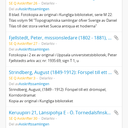
SE Q Avskrifter:26
Delarkiv
Del av
Avskriftssamlingen
8 blad. Fotokopia av original i Kungliga biblioteket, serie M 22:
Tilas volym 94 "Topographiska samlingar öfver Sverige av Daniel
Tilas till det stora verket Suecia antiqua et hodierna"
Fjellstedt, Peter, missionsledare (1802 - 1881), Reseberättelse från Lappland 1857
SE Q Avskrifter:27
Delarkiv
Del av
Avskriftssamlingen
Fotokopia i 2 ex av original i Uppsala universitetsbibliotek; Peter
Fjellstedts arkiv acc nr: 1935:69, sign T 1, u
Strindberg, August (1849-1912): Förspel till ett drömspel, Korridordramat
SE Q Avskrifter:3
Delarkiv
Del av
Avskriftssamlingen
Strindberg, August, (1849 - 1912): Förspel till ett drömspel,
Korridordramat
Kopia av original i Kungliga biblioteket
Keruupiiri 21, Länsipohja E - Ö. Tornedalsfinska ord upptecknade av Inkeri Tuovinen 1929 - 1937
SE Q Avskrifter:30
Delarkiv
Del av
Avskriftssamlingen