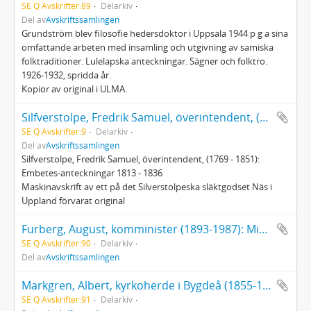
SE Q Avskrifter:89
Delarkiv
Del av
Avskriftssamlingen
Grundström blev filosofie hedersdoktor i Uppsala 1944 p g a sina
omfattande arbeten med insamling och utgivning av samiska
folktraditioner. Lulelapska anteckningar. Sägner och folktro.
1926-1932, spridda år.
Kopior av original i ULMA.
Silfverstolpe, Fredrik Samuel, överintendent, (1769 - 1851): Embetes-anteckningar 1813 - 1836
SE Q Avskrifter:9
Delarkiv
Del av
Avskriftssamlingen
Silfverstolpe, Fredrik Samuel, överintendent, (1769 - 1851):
Embetes-anteckningar 1813 - 1836
Maskinavskrift av ett på det Silverstolpeska släktgodset Näs i
Uppland förvarat original
Furberg, August, komminister (1893-1987): Minnen
SE Q Avskrifter:90
Delarkiv
Del av
Avskriftssamlingen
Markgren, Albert, kyrkoherde i Bygdeå (1855-1940): Minnen
SE Q Avskrifter:91
Delarkiv