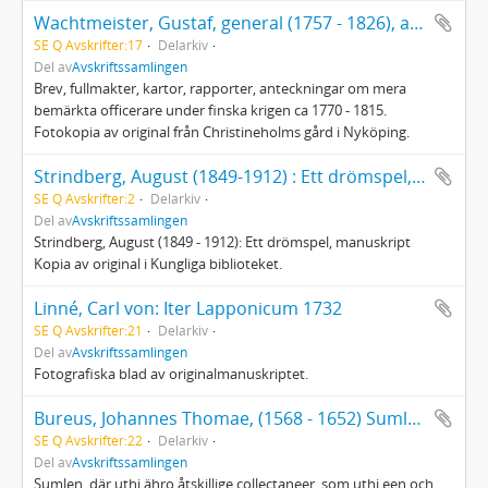
Wachtmeister, Gustaf, general (1757 - 1826), anförare för landstigningstrupperna vid expeditionen till Västerbotten
SE Q Avskrifter:17
Delarkiv
Del av
Avskriftssamlingen
Brev, fullmakter, kartor, rapporter, anteckningar om mera
bemärkta officerare under finska krigen ca 1770 - 1815.
Fotokopia av original från Christineholms gård i Nyköping.
Strindberg, August (1849-1912) : Ett drömspel, manuskript
SE Q Avskrifter:2
Delarkiv
Del av
Avskriftssamlingen
Strindberg, August (1849 - 1912): Ett drömspel, manuskript
Kopia av original i Kungliga biblioteket.
Linné, Carl von: Iter Lapponicum 1732
SE Q Avskrifter:21
Delarkiv
Del av
Avskriftssamlingen
Fotografiska blad av originalmanuskriptet.
Bureus, Johannes Thomae, (1568 - 1652) Sumlen
SE Q Avskrifter:22
Delarkiv
Del av
Avskriftssamlingen
Sumlen, där uthi ähro åtskillige collectaneer, som uthi een och