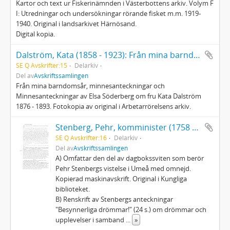
Kartor och text ur Fiskerinämnden i Västerbottens arkiv. Volym F
I: Utredningar och undersökningar rörande fisket m.m. 1919-
1940. Original i landsarkivet Härnösand.
Digital kopia.
Dalström, Kata (1858 - 1923): Från mina barndomsår
SE Q Avskrifter:15
Delarkiv
Del av
Avskriftssamlingen
Från mina barndomsår, minnesanteckningar och
Minnesanteckningar av Elsa Söderberg om fru Kata Dalström
1876 - 1893. Fotokopia av original i Arbetarrörelsens arkiv.
Stenberg, Pehr, komminister (1758 - 1824): Dagböcker
SE Q Avskrifter:16
Delarkiv
Del av
Avskriftssamlingen
A) Omfattar den del av dagbokssviten som berör
Pehr Stenbergs vistelse i Umeå med omnejd.
Kopierad maskinavskrift. Original i Kungliga
biblioteket.
B) Renskrift av Stenbergs anteckningar
"Besynnerliga drömmar!" (24 s.) om drömmar och
upplevelser i samband
...
»