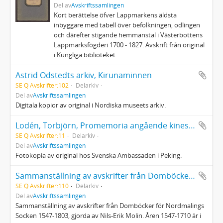
Del av
Avskriftssamlingen
Kort berättelse öfver Lappmarkens äldsta
inbyggare med tabell över befolkningen, odlingen
och därefter stigande hemmanstal i Västerbottens
Lappmarksfögderi 1700 - 1827. Avskrift från original
i Kungliga biblioteket.
Astrid Odstedts arkiv, Kirunaminnen
SE Q Avskrifter:102
Delarkiv
Del av
Avskriftssamlingen
Digitala kopior av original i Nordiska museets arkiv.
Lodén, Torbjörn, Promemoria angående kinesiskt biblioteksväsen, 1976
SE Q Avskrifter:11
Delarkiv
Del av
Avskriftssamlingen
Fotokopia av original hos Svenska Ambassaden i Peking.
Sammanställning av avskrifter från Domböcker för Nordmalings socken 1547-1803
SE Q Avskrifter:110
Delarkiv
Del av
Avskriftssamlingen
Sammanställning av avskrifter från Domböcker för Nordmalings
Socken 1547-1803, gjorda av Nils-Erik Molin. Åren 1547-1710 är i