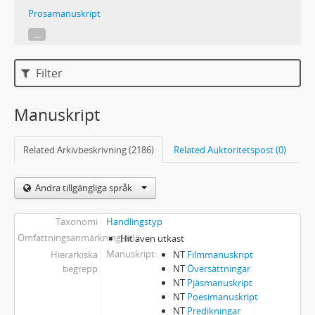
Prosamanuskript
...
Filter
Manuskript
Related Arkivbeskrivning (2186)
Related Auktoritetspost (0)
Andra tillgängliga språk
Taxonomi
Handlingstyp
Omfattningsanmärkning(ar)
Hit även utkast
Manuskript
Hierarkiska
NT
Filmmanuskript
begrepp
NT
Översättningar
NT
Pjäsmanuskript
NT
Poesimanuskript
NT
Predikningar