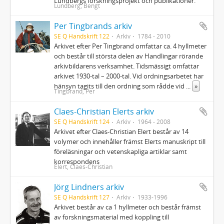
Lundbergs forskningsprojekt och publikationer.
Lundberg, Bengt
Per Tingbrands arkiv
SE Q Handskrift 122
Arkiv
1784 - 2010
Arkivet efter Per Tingbrand omfattar ca. 4 hyllmeter
och består till största delen av Handlingar rörande
arkivbildarens verksamhet. Tidsmässigt omfattar
arkivet 1930-tal – 2000-tal. Vid ordningsarbetet har
hänsyn tagits till den ordning som rådde vid
...
»
Tingbrand, Per
Claes-Christian Elerts arkiv
SE Q Handskrift 124
Arkiv
1964 - 2008
Arkivet efter Claes-Christian Elert består av 14
volymer och innehåller främst Elerts manuskript till
föreläsningar och vetenskapliga artiklar samt
korrespondens
Elert, Claes-Christian
Jörg Lindners arkiv
SE Q Handskrift 127
Arkiv
1933-1996
Arkivet består av ca 1 hyllmeter och består främst
av forskningsmaterial med koppling till