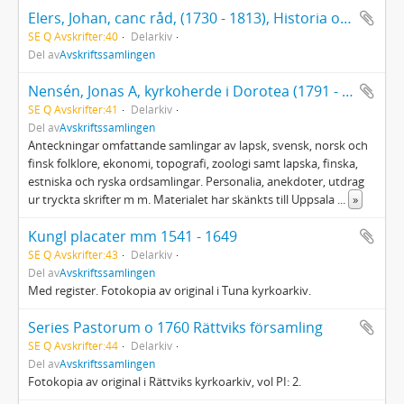
Elers, Johan, canc råd, (1730 - 1813), Historia om vägarna i Sverige
SE Q Avskrifter:40
Delarkiv
Del av
Avskriftssamlingen
Nensén, Jonas A, kyrkoherde i Dorotea (1791 - 1881)
SE Q Avskrifter:41
Delarkiv
Del av
Avskriftssamlingen
Anteckningar omfattande samlingar av lapsk, svensk, norsk och
finsk folklore, ekonomi, topografi, zoologi samt lapska, finska,
estniska och ryska ordsamlingar. Personalia, anekdoter, utdrag
ur tryckta skrifter m m. Materialet har skänkts till Uppsala
...
»
Kungl placater mm 1541 - 1649
SE Q Avskrifter:43
Delarkiv
Del av
Avskriftssamlingen
Med register. Fotokopia av original i Tuna kyrkoarkiv.
Series Pastorum o 1760 Rättviks församling
SE Q Avskrifter:44
Delarkiv
Del av
Avskriftssamlingen
Fotokopia av original i Rättviks kyrkoarkiv, vol PI: 2.