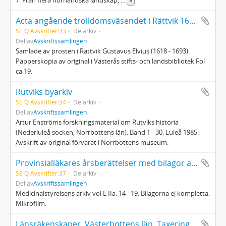
7. Från flera norrländska landskap,
...
»
Acta angående trolldomsväsendet i Rättvik 1670 - 1671
SE Q Avskrifter:33
Delarkiv
Del av
Avskriftssamlingen
Samlade av prosten i Rättvik Gustavus Elvius (1618 - 1693).
Papperskopia av original i Västerås stifts- och landsbibliotek Fol
ca 19.
Rutviks byarkiv
SE Q Avskrifter:34
Delarkiv
Del av
Avskriftssamlingen
Artur Enströms forskningsmaterial om Rutviks historia
(Nederluleå socken, Norrbottens län). Band 1 - 30. Luleå 1985.
Avskrift av original förvarat i Norrbottens museum.
Provinsialläkares årsberättelser med bilagor avs Ytterlännäs provinsialläkardistrikt 1918, 1919
SE Q Avskrifter:37
Delarkiv
Del av
Avskriftssamlingen
Medicinalstyrelsens arkiv vol E IIa: 14 - 19. Bilagorna ej kompletta.
Mikrofilm.
Länsräkenskaper, Västerbottens län. Taxeringslängder Skellefteå socken