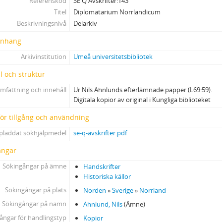
Referenskod
SE Q Avskrifter:143
Titel
Diplomatarium Norrlandicum
Beskrivningsnivå
Delarkiv
nhang
Arkivinstitution
Umeå universitetsbibliotek
l och struktur
mfattning och innehåll
Ur Nils Ahnlunds efterlämnade papper (L69:59).
Digitala kopior av original i Kungliga biblioteket
 för tillgång och användning
pladdat sökhjälpmedel
se-q-avskrifter.pdf
ångar
Sökingångar på ämne
Handskrifter
Historiska källor
Sökingångar på plats
Norden
»
Sverige
»
Norrland
Sökingångar på namn
Ahnlund, Nils
(Ämne)
ångar för handlingstyp
Kopior