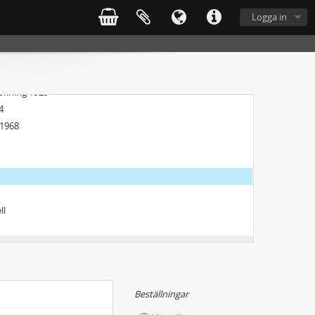
Logga in
sökning 1929
4
 1968
ll
Beställningar