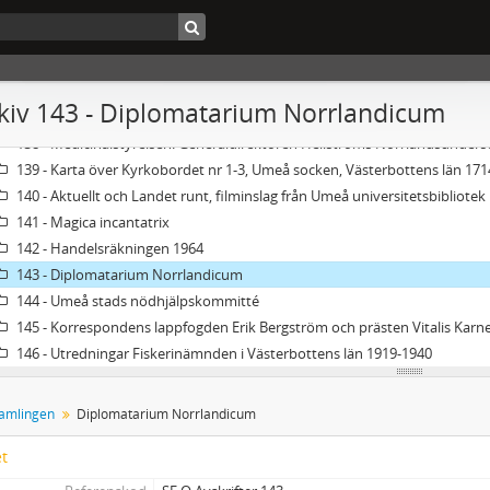
133 - Tegs byarkiv
134 - Handlingar rörande expeditionen till Arkangelsk 1701
135 - Historiska källor rörande samer
136 - Kammarkollegiets arkiv Jordeböcker för Västerbottens län 1882
kiv 143 - Diplomatarium Norrlandicum
137 - Per Engdahls och Nysvenska rörelsens arkiv
138 - Medicinalstyrelsen. Generaldirektören Hellströms Norrlandsunder
139 - Karta över Kyrkobordet nr 1-3, Umeå socken, Västerbottens län 171
140 - Aktuellt och Landet runt, filminslag från Umeå universitetsbibliotek
141 - Magica incantatrix
142 - Handelsräkningen 1964
143 - Diplomatarium Norrlandicum
144 - Umeå stads nödhjälpskommitté
145 - Korrespondens lappfogden Erik Bergström och prästen Vitalis Karne
146 - Utredningar Fiskerinämnden i Västerbottens län 1919-1940
samlingen
Diplomatarium Norrlandicum
et