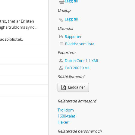
Lägg till
Urklipp
Lägg till
rix, thet är En liten
ha truldoms synd....
Utforska
Rapporter
tadsbibliotek.
Bläddra som lista
Exportera
Dublin Core 1.1 XML
EAD 2002 XML
Sökhjälpmedel
Ladda ner
Relaterade ämnesord
Trolldom
1600-talet
Häxeri
Relaterade personer och