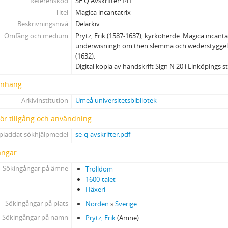
Referenskod
SE Q Avskrifter:141
Titel
Magica incantatrix
Beskrivningsnivå
Delarkiv
Omfång och medium
Prytz, Erik (1587-1637), kyrkoherde. Magica incantat
underwisningh om then slemma och wederstyggelig
(1632).
Digital kopia av handskrift Sign N 20 i Linköpings s
nhang
Arkivinstitution
Umeå universitetsbibliotek
 för tillgång och användning
pladdat sökhjälpmedel
se-q-avskrifter.pdf
ångar
Sökingångar på ämne
Trolldom
1600-talet
Häxeri
Sökingångar på plats
Norden
»
Sverige
Sökingångar på namn
Prytz, Erik
(Ämne)