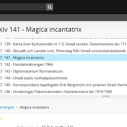
133 - Tegs byarkiv
134 - Handlingar rörande expeditionen till Arkangelsk 1701
135 - Historiska källor rörande samer
136 - Kammarkollegiets arkiv Jordeböcker för Västerbottens län 1882
kiv 141 - Magica incantatrix
137 - Per Engdahls och Nysvenska rörelsens arkiv
138 - Medicinalstyrelsen. Generaldirektören Hellströms Norrlandsunder
139 - Karta över Kyrkobordet nr 1-3, Umeå socken, Västerbottens län 171
140 - Aktuellt och Landet runt, filminslag från Umeå universitetsbibliotek
141 - Magica incantatrix
142 - Handelsräkningen 1964
143 - Diplomatarium Norrlandicum
144 - Umeå stads nödhjälpskommitté
145 - Korrespondens lappfogden Erik Bergström och prästen Vitalis Karne
146 - Utredningar Fiskerinämnden i Västerbottens län 1919-1940
samlingen
Magica incantatrix
et