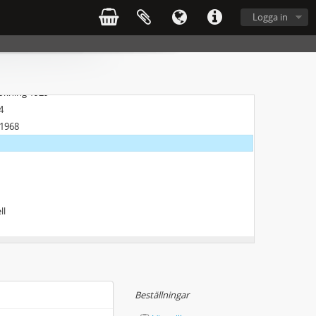
Logga in
sökning 1929
4
 1968
ll
Beställningar