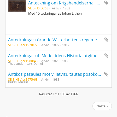
Anteckning om Krigshändelserna i Kurland uti Kon. Karl XIIs tid, under GeneralMajoren C.M. Stuart, af Er. Dahlberg
SE S-HS D768
Arkiv
1702
Med 15 teckningar av Johan Lithén
Anteckningar rörande Västerbottens regemente häfte II och III ca 1912 av kapten Staffan Olof Arvid Klingspor samt anonyma manuskriptet Artilleri och Handgevärslära Sophiero Augusti 1877
SE S-HS Acc1970/72
Arkiv
1877 - 1912
Anteckningar uti Medeltidens Historia utgifne af Lars Daniel Theolander (1783-1874). Uppfattade av S[ven] Gust[af] Colleen, Växjö 1829[-30]
SE S-HS Acc1980/43
Arkiv
1829 - 1830
Theolander, Lars Daniel
Antikos pasaules motivi latvisu tautas posokos. Diplomavhandling av Mikelis Bukss 1938
SE S-HS Acc1975/68
Arkiv
1938
Bukss, Mikelis
Resultat 1 till 100 av 1766
Nästa »