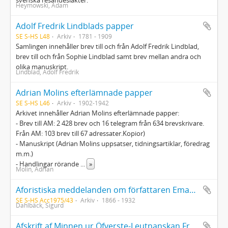
svenska resandesläkter.
Heymowski, Adam
Adolf Fredrik Lindblads papper
SE S-HS L48
Arkiv
1781 - 1909
Samlingen innehåller brev till och från Adolf Fredrik Lindblad,
brev till och från Sophie Lindblad samt brev mellan andra och
olika manuskript.
Lindblad, Adolf Fredrik
Adrian Molins efterlämnade papper
SE S-HS L46
Arkiv
1902-1942
Arkivet innehåller Adrian Molins efterlämnade papper:
- Brev till AM: 2 428 brev och 16 telegram från 634 brevskrivare.
Från AM: 103 brev till 67 adressater.Kopior)
- Manuskript (Adrian Molins uppsatser, tidningsartiklar, föredrag
m.m.)
- Handlingar rörande
...
»
Molin, Adrian
Aforistiska meddelanden om författaren Emanuel Franzén med mera av Sigurd Dahlbäck (kopia)
SE S-HS Acc1975/43
Arkiv
1866 - 1932
Dahlbäck, Sigurd
Afskrift af Minnen ur Öfverste-Leutnanskan Fru Anna Helena Fries', född Dubois, Lefnadslopp af henne egenhändigt sammanskrifne