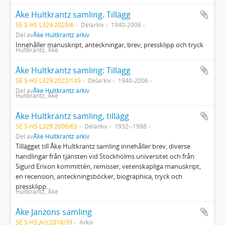
Åke Hultkrantz samling. Tillägg
SE S-HS L329:2020/6
Delarkiv
1940-2006
Del av
Åke Hultkrantz arkiv
Innehåller manuskript, anteckningar, brev, pressklipp och tryck
Hultkrantz, Åke
Åke Hultkrantz samling: Tillägg
SE S-HS L329:2022/145
Delarkiv
1940-2006
Del av
Åke Hultkrantz arkiv
Hultkrantz, Åke
Åke Hultkrantz samling, tillägg
SE S-HS L329:2006/63
Delarkiv
1932--1998
Del av
Åke Hultkrantz arkiv
Tillägget till Åke Hultkrantz samling innehåller brev, diverse
handlingar från tjänsten vid Stockholms universitet och från
Sigurd Erixon kommittén, remisser, vetenskapliga manuskript,
en recension, anteckningsböcker, biographica, tryck och
pressklipp.
Hultkrantz, Åke
Åke Janzons samling
SE S-HS Acc2018/39
Arkiv