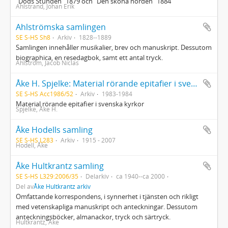
"Döds Stunden" 1879 och "Den sköna norden" 1884
Ahlstrand, Johan Erik
Ahlströmska samlingen
SE S-HS Sh8
Arkiv
1828--1889
Samlingen innehåller musikalier, brev och manuskript. Dessutom
biographica, en resedagbok, samt ett antal tryck.
Ahlström, Jacob Niclas
Åke H. Spjelke: Material rörande epitafier i svenska kyrkor
SE S-HS Acc1986/52
Arkiv
1983-1984
Material rörande epitafier i svenska kyrkor
Spjelke, Åke H.
Åke Hodells samling
SE S-HS L283
Arkiv
1915 - 2007
Hodell, Åke
Åke Hultkrantz samling
SE S-HS L329:2006/35
Delarkiv
ca 1940--ca 2000
Del av
Åke Hultkrantz arkiv
Omfattande korrespondens, i synnerhet i tjänsten och rikligt
med vetenskapliga manuskript och anteckningar. Dessutom
anteckningsböcker, almanackor, tryck och särtryck.
Hultkrantz, Åke