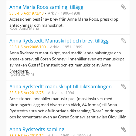
Anna Maria Roos samling, tillägg
SE S-HS Acc1972/43
Arkiv
1906--1938
Accessionen består av brev från Anna Maria Roos, pressklipp,
anteckningar och manuskript.
Roos, Anna Maria
Anna Rydstedt: Manuskript och brev, tillägg
SE S-HS Acc2006/109
Arkiv
1951--1999
Anna Rydstedts manuskript, med medföljande hälsningar och
enstaka brev, till Göran Sonnevi. Innehåller även ett manuskript
av maken Gustaf Dannstedt och ett manuskript av Anna
Smedberg.
Rydstedt, Anna
Anna Rydstedt: manuskript till diktsamlingen Kore
SE S-HS Acc2012/75
Arkiv
ca 1994
Accessionen innehåller manuskriptet (maskinskrivet med
rättningar/tillägg med blyerts och bläck, A4-format) till Anna
Rydstedts sista och ofullbordade diktsamling "Kore". Ändringar
och kommentarer även av Göran Sonnevi, samt av Jan Olov Ullén
Anna Rydstedts samling
SE S-HS Acc2010/12
Arkiv
1940-tal--1990-tal