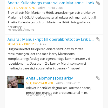
Anette Kullenbergs material om Marianne Höök
SE S-HS Acc2015/76
Arkiv
1918-2008
Brev till och från Marianne Höök, anteckningar och artiklar av
Marianne Höök. Underlagsmaterial, utkast och manuskript till
Anette Kullenbergs bok om Marianne Höök, fotografier och
pressklipp
Kullenberg, Annette
Aniara : Manuskript till operalibrettot av Erik Lindegren efter Harry Martinssons versepos
SE S-HS Acc1996/118
Arkiv
Originallibrettot till operan Aniara samt 2 ex av första
renskrivningen, det ena med Harry Martinsons
kompletteringsförslag och egenhändiga kommentarer vid
repetitionerna. Dessutom 2 dikter av Martinson som ej
medtagits vare sig i eposet eller i operan. - 1 kapsel
Anita Salomonssons arkiv
SE Q Handskrift 200
Arkiv
1945-2021
Arkivet innehåller dagböcker, korrespondens,
pressklipp, manus och arbetsmaterial m.m.
Salomonsson, Anita