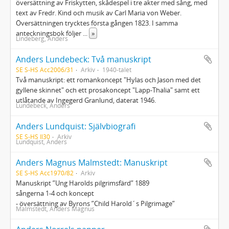
översättning av Friskytten, skådespel i tre akter med sång, med
text av Fredr. Kind och musik av Carl Maria von Weber.
Översättningen trycktes första gången 1823. I samma
anteckningsbok följer
...
»
Lindeberg, Anders
Anders Lundebeck: Två manuskript
SE S-HS Acc2006/31
Arkiv
1940-talet
Två manuskript: ett romankoncept "Hylas och Jason med det
gyllene skinnet" och ett prosakoncept "Lapp-Thalia" samt ett
utlåtande av Ingegerd Granlund, daterat 1946.
Lundebeck, Anders
Anders Lundquist: Självbiografi
SE S-HS Il30
Arkiv
Lundquist, Anders
Anders Magnus Malmstedt: Manuskript
SE S-HS Acc1970/82
Arkiv
Manuskript ”Ung Harolds pilgrimsfärd” 1889
sångerna 1-4 och koncept
- översättning av Byrons ”Child Harold´s Pilgrimage”
Malmstedt, Anders Magnus