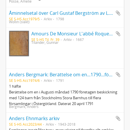
Posse, Amelie
Åminnelsetal över Carl Gustaf Bergström av L. Wollin 1798. Kopia med transkription, noter och biografiska data av Gustaf Adolf Wolin
SE S-HS Acc1979/5
Arkiv
1798
Wollin (släkt)
Amours De Monsieur L'abbé Roquette avec Mademoiselle de Montauzier par Monsieur L'abbé Le Camus 1667
SE S-HS Til. Fr. 39
Arkiv
1667
Tilander, Gunnar
Anders Bergmark: Berättelse om en...1790...företagen beskickning med 124 barn från Stockholms stora barnhus...
SE S-HS Acc1974/6
Arkiv
1791
1 häfte
Berättelse om en i Augusti måndad 1790 företagen beskickning
med 124 barn från Stockholms Stora Barnhus till flera
församlingar i Östergötland. Daterat 20 april 1791
Bergmark, Anders
Anders Ehnmarks arkiv
SE S-HS Acc2023/44
Arkiv
1943-2018