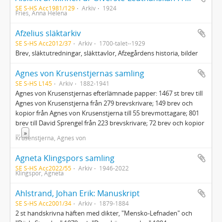
SE S-HS Acc1981/129
Arkiv
1924
Fries, Anna Helena
Afzelius släktarkiv
SE S-HS Acc2012/37
Arkiv
1700-talet--1929
Brev, släktutredningar, släkttavlor, Afzegårdens historia, bilder
Agnes von Krusenstjernas samling
SE S-HS L145
Arkiv
1882-1941
Agnes von Krusenstjernas efterlämnade papper: 1467 st brev till
Agnes von Krusenstjerna från 279 brevskrivare; 149 brev och
kopior från Agnes von Krusenstjerna till 55 brevmottagare; 801
brev till David Sprengel från 223 brevskrivare; 72 brev och kopior
...
»
Krusenstjerna, Agnes von
Agneta Klingspors samling
SE S-HS Acc2022/55
Arkiv
1946-2022
Klingspor, Agneta
Ahlstrand, Johan Erik: Manuskript
SE S-HS Acc2001/34
Arkiv
1879-1884
2 st handskrivna häften med dikter, "Mensko-Lefnaden" och