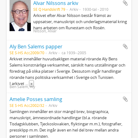
Alvar Nilssons arkiv
SE Q Handskrift 79
Arkiv
1930-tal - 2010
Arkivet efter Alvar Nilsson består främst av
uppsatser, manuskript och underlagsmaterial kring
hans arbeten om Runestam och Rosén.
Nilsson, Alvar
Aly Ben Salems papper
SE S-HS Acc2009/70
Arkiv
ca 1939--2005
Arkivet innehåller huvudsakligen material rörande Aly Bens
Salems konstnärliga verksamhet, särskilt hans utställningar och
föredrag på olika platser i Sverige. Dessutom ingår handlingar
rörande hans politiska verksamhet i Sverige och Tunisien.
I arkivet
...
»
Ben Salem, Aly
Amelie Posses samling
SE S-HS Acc2002/32
Arkiv
Samlingen innehåller en stor mängd brev, biographica,
manuskript, ämnesordnade handlingar (bl.a. rörande
Tisdagsklubben, Tjeckoslovakien, flyktingar m.m.), fotografier,
pressklipp m.m. Det ingår även en hel del brev mellan andra
personer i samlingen.