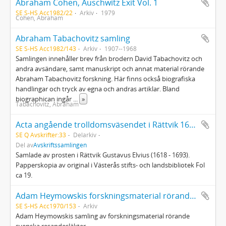
Abraham Cohen, Auschwitz Exit Vol. 1
SE S-HS Acc1982/22
Arkiv
1979
Cohen, Abraham
Abraham Tabachovitz samling
SE S-HS Acc1982/143
Arkiv
1907--1968
Samlingen innehåller brev från brodern David Tabachovitz och
andra avsändare, samt manuskript och annat material rörande
Abraham Tabachovitz forskning. Här finns också biografiska
handlingar och tryck av egna och andras artiklar. Bland
biographican ingår
...
»
Tabachovitz, Abraham
Acta angående trolldomsväsendet i Rättvik 1670 - 1671
SE Q Avskrifter:33
Delarkiv
Del av
Avskriftssamlingen
Samlade av prosten i Rättvik Gustavus Elvius (1618 - 1693).
Papperskopia av original i Västerås stifts- och landsbibliotek Fol
ca 19.
Adam Heymowskis forskningsmaterial rörande svenska resandesläkter
SE S-HS Acc1970/153
Arkiv
Adam Heymowskis samling av forskningsmaterial rörande