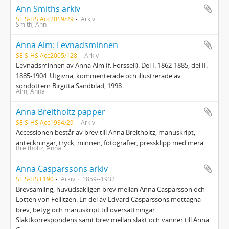
Ann Smiths arkiv
SE S-HS Acc2019/29
Arkiv
Smith, Ann
Anna Alm: Levnadsminnen
SE S-HS Acc2005/128
Arkiv
Levnadsminnen av Anna Alm (f. Forssell). Del I: 1862-1885, del II:
1885-1904. Utgivna, kommenterade och illustrerade av
sondottern Birgitta Sandblad, 1998.
Alm, Anna
Anna Breitholtz papper
SE S-HS Acc1984/29
Arkiv
Accessionen består av brev till Anna Breitholtz, manuskript,
anteckningar, tryck, minnen, fotografier, pressklipp med mera.
Breitholtz, Anna
Anna Casparssons arkiv
SE S-HS L190
Arkiv
1859--1932
Brevsamling, huvudsakligen brev mellan Anna Casparsson och
Lotten von Feilitzen. En del av Edvard Casparssons mottagna
brev, betyg och manuskript till översättningar.
Släktkorrespondens samt brev mellan släkt och vänner till Anna