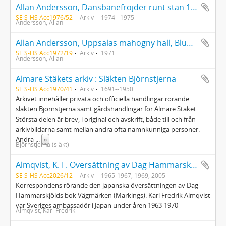
Allan Andersson, Dansbanefröjder runt stan 1940-1947 del 4
SE S-HS Acc1976/52
Arkiv
1974 - 1975
Andersson, Allan
Allan Andersson, Uppsalas mahogny hall, Bluffen 1940-1947
SE S-HS Acc1972/19
Arkiv
1971
Andersson, Allan
Almare Stäkets arkiv : Släkten Björnstjerna
SE S-HS Acc1970/41
Arkiv
1691--1950
Arkivet innehåller privata och officiella handlingar rörande
släkten Björnstjerna samt gårdshandlingar för Almare Stäket.
Största delen är brev, i original och avskrift, både till och från
arkivbildarna samt mellan andra ofta namnkunniga personer.
Andra
...
»
Björnstjerna (släkt)
Almqvist, K. F. Översättning av Dag Hammarskjölds bok Vägmärken
SE S-HS Acc2026/12
Arkiv
1965-1967, 1969, 2005
Korrespondens rörande den japanska översättningen av Dag
Hammarskjölds bok Vägmärken (Markings). Karl Fredrik Almqvist
var Sveriges ambassadör i Japan under åren 1963-1970
Almqvist, Karl Fredrik