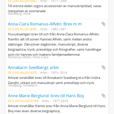
SE S-HS Acc2010/42
Arkiv
1971--2005
Till största delen utgörs accessionen av manuskriptblad, varav
merparten är osorterade
Westberg, Anna
Anna-Clara Romanus-Alfvén: Brev m m
SE S-HS Acc2014/62
Arkiv
1862-1947
Huvudsakligen brev till och från Anna-Clara Romanus-Alfvén,
framför allt till sonen Hannes Alfvén, samt mellan andra
släktingar. Därutöver dagböcker, manuskript, diverse
biographica, tryck, pressklipp och fotografier, samt handlingar
som rör hennes och makens familjemedlemmar.
Romanus-Alfvén, Anna-Clara
Annakarin Svedbergs arkiv
SE S-HS Acc2014/25
Arkiv
1973--2014
Arkivet innehåller brev till Annakarin Svedberg bl.a från Indira
Gandhi, utkast och manuskript samt pressklipp och tryck.
Svedberg, Annakarin
Anne-Marie Berglund: brev till Hans Boij
SE S-HS Acc2023/164
Arkiv
1977-2019
Arkivet innehåller främst brev från Anne-Marie Berglund till Hans
Boij men även diverse biographica,