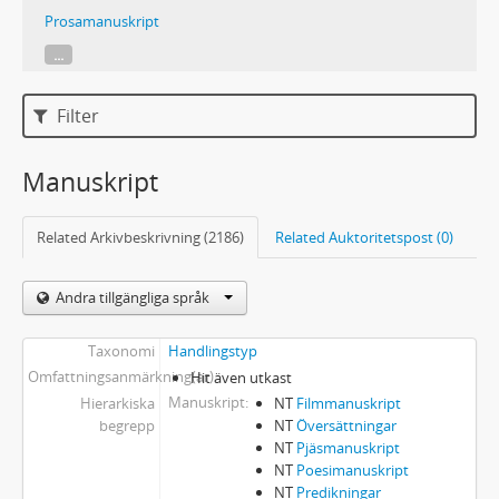
Prosamanuskript
...
Filter
Manuskript
Related Arkivbeskrivning (2186)
Related Auktoritetspost (0)
Andra tillgängliga språk
Taxonomi
Handlingstyp
Omfattningsanmärkning(ar)
Hit även utkast
Manuskript
Hierarkiska
NT
Filmmanuskript
begrepp
NT
Översättningar
NT
Pjäsmanuskript
NT
Poesimanuskript
NT
Predikningar