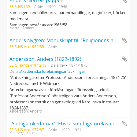
Anders Norrels papper
SE S-HS L59
Arkiv
1900 - 1946
Samlingen innehåller brev, patenthandlingar, dagböcker, böcker
med mera
Samlingen består av acc1965/58
Norrel, Anders
Anders Nygren: Manuskript till "Religionens hemligheter..." (Kopia)
SE S-HS Acc1969/35
Arkiv
Andersson, Anders (1822-1892)
SE Q Handskrift 12:13
Delarkiv
1874-1875
Del av
Akademiska föreläsningsanteckningar
"Anteckningar efter Professor Anderssons föreläsningar 1874-75"
Nedtecknat av L E Widmark.
Anteckningarna avser föreläsningar i förlossningsteknik.
"Professor Andersson" bör troligen vara Anders Andersson,
professor i obstetrik och gynekologi vid Karolinska Institutet
1864-1887.
Andersson, Anders
"Andliga rikedomar". Etiska söndagsföreläsningar av professor Knut Kjellberg. Stockholms Arbetareinstitut, våren 1920 samt arbetsåret 1920-21. Stenografiskt referat.
SE S-HS Acc1977/87
Arkiv
1920 - 1921
Kjellberg, Knut