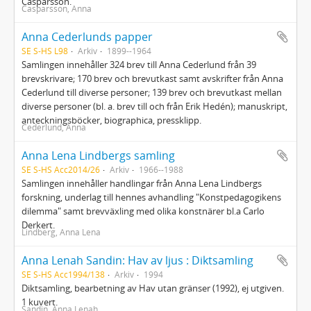
Casparsson.
Casparsson, Anna
Anna Cederlunds papper
SE S-HS L98
Arkiv
1899--1964
Samlingen innehåller 324 brev till Anna Cederlund från 39
brevskrivare; 170 brev och brevutkast samt avskrifter från Anna
Cederlund till diverse personer; 139 brev och brevutkast mellan
diverse personer (bl. a. brev till och från Erik Hedén); manuskript,
anteckningsböcker, biographica, pressklipp.
Cederlund, Anna
Anna Lena Lindbergs samling
SE S-HS Acc2014/26
Arkiv
1966--1988
Samlingen innehåller handlingar från Anna Lena Lindbergs
forskning, underlag till hennes avhandling "Konstpedagogikens
dilemma" samt brevväxling med olika konstnärer bl.a Carlo
Derkert.
Lindberg, Anna Lena
Anna Lenah Sandin: Hav av ljus : Diktsamling
SE S-HS Acc1994/138
Arkiv
1994
Diktsamling, bearbetning av Hav utan gränser (1992), ej utgiven.
1 kuvert.
Sandin, Anna Lenah