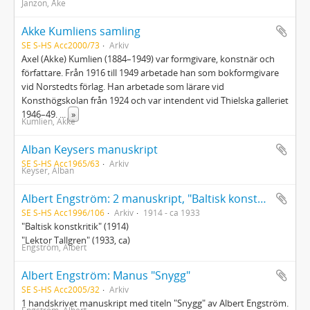
Janzon, Åke
Akke Kumliens samling
SE S-HS Acc2000/73
Arkiv
Axel (Akke) Kumlien (1884–1949) var formgivare, konstnär och
författare. Från 1916 till 1949 arbetade han som bokformgivare
vid Norstedts förlag. Han arbetade som lärare vid
Konsthögskolan från 1924 och var intendent vid Thielska galleriet
1946–49.
...
»
Kumlien, Akke
Alban Keysers manuskript
SE S-HS Acc1965/63
Arkiv
Keyser, Alban
Albert Engström: 2 manuskript, "Baltisk konstkritik" & "Lektor Tallgren"
SE S-HS Acc1996/106
Arkiv
1914 - ca 1933
"Baltisk konstkritik" (1914)
"Lektor Tallgren" (1933, ca)
Engström, Albert
Albert Engström: Manus "Snygg"
SE S-HS Acc2005/32
Arkiv
1 handskrivet manuskript med titeln "Snygg" av Albert Engström.