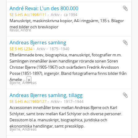
André Revai: L'un des 800.000
SE S-HS Acc1996/111
Arkiv
ca 1994
Manuskript, maskinskrivna kopior, A4 i ringpärm, 135 s. Bilagor
med bilder och brevkopior
Revai, André
Andreas Bjerres samling
SE S-HS L234
Arkiv
1875--1940
Efterlämnade brev, biographica, manuskript, fotografier m.m.
Samlingen innehåller även handlingar rörande sonen Sören
Christer Bjerre (1905-1967) och svärfadern Fredrik Arvidsson
Posse (1851-1897), ingenjör. Bland fotografierna finns bilder från
Amelie
...
»
Bjerre, Andreas
Andreas Bjerres samling, tillägg
SE S-HS Acc1980/127
Arkiv
1917--1944
Accessionen innehåller brev mellan Andreas Bjerre och Karl
Schlyter, samt brev mellan Karl Schlyter och diverse personer.
Dessutom bl.a. manuskript, biographica, juridiska och
ekonomiska handlingar, samt pressklipp.
Bjerre, Andreas