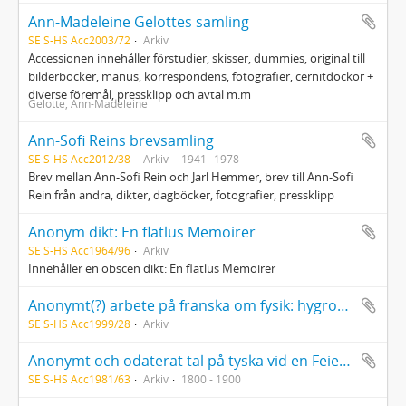
Ann-Madeleine Gelottes samling
SE S-HS Acc2003/72
Arkiv
Accessionen innehåller förstudier, skisser, dummies, original till
bilderböcker, manus, korrespondens, fotografier, cernitdockor +
diverse föremål, pressklipp och avtal m.m
Gelotte, Ann-Madeleine
Ann-Sofi Reins brevsamling
SE S-HS Acc2012/38
Arkiv
1941--1978
Brev mellan Ann-Sofi Rein och Jarl Hemmer, brev till Ann-Sofi
Rein från andra, dikter, dagböcker, fotografier, pressklipp
Anonym dikt: En flatlus Memoirer
SE S-HS Acc1964/96
Arkiv
Innehåller en obscen dikt: En flatlus Memoirer
Anonymt(?) arbete på franska om fysik: hygronomi, hydrostatik, hydraulik, aerometri, optik, dioptik och katoptik. Med ritningar.
SE S-HS Acc1999/28
Arkiv
Anonymt och odaterat tal på tyska vid en Feier am Schwedenstein
SE S-HS Acc1981/63
Arkiv
1800 - 1900