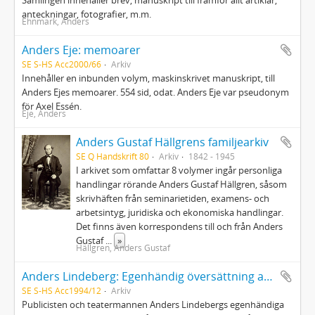
Samlingen innehåller brev, manuskript till framför allt artiklar,
anteckningar, fotografier, m.m.
Ehnmark, Anders
Anders Eje: memoarer
SE S-HS Acc2000/66
Arkiv
Innehåller en inbunden volym, maskinskrivet manuskript, till
Anders Ejes memoarer. 554 sid, odat. Anders Eje var pseudonym
för Axel Essén.
Eje, Anders
Anders Gustaf Hällgrens familjearkiv
SE Q Handskrift 80
Arkiv
1842 - 1945
I arkivet som omfattar 8 volymer ingår personliga
handlingar rörande Anders Gustaf Hällgren, såsom
skrivhäften från seminarietiden, examens- och
arbetsintyg, juridiska och ekonomiska handlingar.
Det finns även korrespondens till och från Anders
Gustaf
...
»
Hällgren, Anders Gustaf
Anders Lindeberg: Egenhändig översättning av Friskytten
SE S-HS Acc1994/12
Arkiv
Publicisten och teatermannen Anders Lindebergs egenhändiga