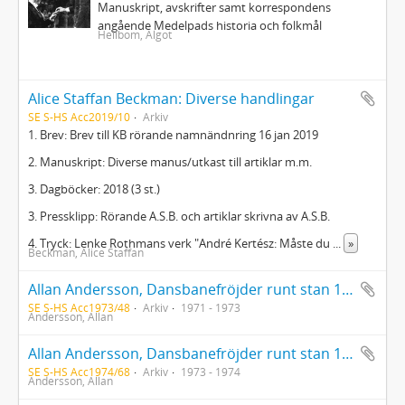
Manuskript, avskrifter samt korrespondens
angående Medelpads historia och folkmål
Hellbom, Algot
Alice Staffan Beckman: Diverse handlingar
SE S-HS Acc2019/10
Arkiv
1. Brev: Brev till KB rörande namnändnring 16 jan 2019
2. Manuskript: Diverse manus/utkast till artiklar m.m.
3. Dagböcker: 2018 (3 st.)
3. Pressklipp: Rörande A.S.B. och artiklar skrivna av A.S.B.
4. Tryck: Lenke Rothmans verk "André Kertész: Måste du
...
»
Beckman, Alice Staffan
Allan Andersson, Dansbanefröjder runt stan 1940-1947 del 1-2
SE S-HS Acc1973/48
Arkiv
1971 - 1973
Andersson, Allan
Allan Andersson, Dansbanefröjder runt stan 1940-1947 del 3
SE S-HS Acc1974/68
Arkiv
1973 - 1974
Andersson, Allan