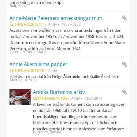
anteckningar och manuskript.
Boij, Hans
Anne-Marie Petersen: anteckningar m.m.
SE S-HS Acc2012/11
Arkiv
1957--1958
Accessionen innehåller maskinskrivna anteckningar från tiden
mellan 7 november 1957 och 7 november 1958: förord, s. 1-604.
Dessutom ett fotografi av ett porträtt föreställande Anne-Marie
Peterson, utfört av Torun Munthe 1941
Petersen, Anne-Marie
Annie Åkerhielms papper
SE S-HS Acc2013/76
Arkiv
Häri även material från Helge Åkerhielm och Gallie Åkerhielm
Åkerhielm, Annie
Annika Burholms arkiv
SE Q Handskrift 195
Arkiv
1960-2014
Arkivet innehåller dokument som sträcker sig över
en tid från 1960-tal till 2010-tal. Det omfattar
huvudsakligen handlingar från hennes tid som
författare. Här finns manuskript till böcker och
noveller gjorda i hennes profession som författare
Burholm, Annika