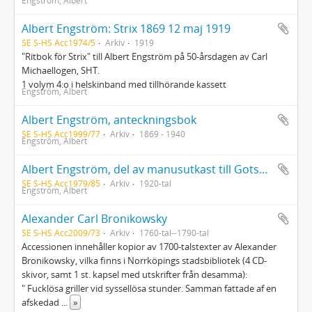
Engström, Albert
Albert Engström: Strix 1869 12 maj 1919
SE S-HS Acc1974/5
Arkiv
1919
"Ritbok för Strix" till Albert Engström på 50-årsdagen av Carl
Michaellogen, SHT.
1 volym 4:o i helskinband med tillhörande kassett
Engström, Albert
Albert Engström, anteckningsbok
SE S-HS Acc1999/77
Arkiv
1869 - 1940
Engström, Albert
Albert Engström, del av manusutkast till Gotska Sandön (1926), ms. s. 8-13. Kopior av original sålt på bokauktion 7/5 1979 (nr 7422)
SE S-HS Acc1979/85
Arkiv
1920-tal
Engström, Albert
Alexander Carl Bronikowsky
SE S-HS Acc2009/73
Arkiv
1760-tal--1790-tal
Accessionen innehåller kopior av 1700-talstexter av Alexander
Bronikowsky, vilka finns i Norrköpings stadsbibliotek (4 CD-
skivor, samt 1 st. kapsel med utskrifter från desamma):
" Fucklösa griller vid syssellösa stunder. Samman fattade af en
afskedad
...
»