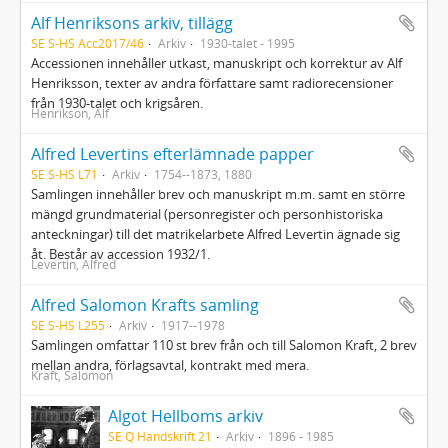
Alf Henriksons arkiv, tillägg
SE S-HS Acc2017/46
Arkiv
1930-talet - 1995
Accessionen innehåller utkast, manuskript och korrektur av Alf
Henriksson, texter av andra författare samt radiorecensioner
från 1930-talet och krigsåren.
Henrikson, Alf
Alfred Levertins efterlämnade papper
SE S-HS L71
Arkiv
1754--1873, 1880
Samlingen innehåller brev och manuskript m.m. samt en större
mängd grundmaterial (personregister och personhistoriska
anteckningar) till det matrikelarbete Alfred Levertin ägnade sig
åt. Består av accession 1932/1.
Levertin, Alfred
Alfred Salomon Krafts samling
SE S-HS L255
Arkiv
1917--1978
Samlingen omfattar 110 st brev från och till Salomon Kraft, 2 brev
mellan andra, förlagsavtal, kontrakt med mera.
Kraft, Salomon
Algot Hellboms arkiv
SE Q Handskrift 21
Arkiv
1896 - 1985