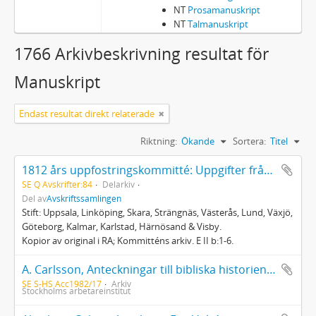
NT
Prosamanuskript
NT
Talmanuskript
1766 Arkivbeskrivning resultat för
Manuskript
Endast resultat direkt relaterade
Riktning:
Ökande
Sortera:
Titel
1812 års uppfostringskommitté: Uppgifter från Konsistorierna
SE Q Avskrifter:84
Delarkiv
Del av
Avskriftssamlingen
Stift: Uppsala, Linköping, Skara, Strängnäs, Västerås, Lund, Växjö,
Göteborg, Kalmar, Karlstad, Härnösand & Visby.
Kopior av original i RA; Kommitténs arkiv. E II b:1-6.
A. Carlsson, Anteckningar till bibliska historien och katekesen. Har tillhört Stockholms arbetareinstituts bibliotek
SE S-HS Acc1982/17
Arkiv
Stockholms arbetareinstitut