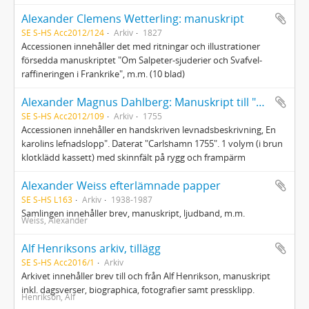
Alexander Clemens Wetterling: manuskript
SE S-HS Acc2012/124
Arkiv
1827
Accessionen innehåller det med ritningar och illustrationer
försedda manuskriptet "Om Salpeter-sjuderier och Svafvel-
raffineringen i Frankrike", m.m. (10 blad)
Alexander Magnus Dahlberg: Manuskript till "En karolins lefnadslopp"
SE S-HS Acc2012/109
Arkiv
1755
Accessionen innehåller en handskriven levnadsbeskrivning, En
karolins lefnadslopp". Daterat "Carlshamn 1755". 1 volym (i brun
klotklädd kassett) med skinnfält på rygg och frampärm
Alexander Weiss efterlämnade papper
SE S-HS L163
Arkiv
1938-1987
Samlingen innehåller brev, manuskript, ljudband, m.m.
Weiss, Alexander
Alf Henriksons arkiv, tillägg
SE S-HS Acc2016/1
Arkiv
Arkivet innehåller brev till och från Alf Henrikson, manuskript
inkl. dagsverser, biographica, fotografier samt pressklipp.
Henrikson, Alf