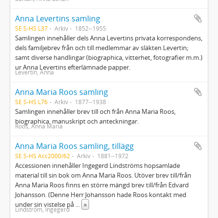
Anna Levertins samling
SE S-HS L37
Arkiv
1852--1955
Samlingen innehåller dels Anna Levertins privata korrespondens,
dels familjebrev från och till medlemmar av släkten Levertin;
samt diverse handlingar (biographica, vitterhet, fotografier m.m.)
ur Anna Levertins efterlämnade papper.
Levertin, Anna
Anna Maria Roos samling
SE S-HS L76
Arkiv
1877--1938
Samlingen innehåller brev till och från Anna Maria Roos,
biographica, manuskript och anteckningar.
Roos, Anna Maria
Anna Maria Roos samling, tillägg
SE S-HS Acc2000/62
Arkiv
1881--1972
Accessionen innehåller Ingegerd Lindströms hopsamlade
material till sin bok om Anna Maria Roos. Utöver brev till/från
Anna Maria Roos finns en större mängd brev till/från Edvard
Johansson. (Denne Herr Johansson hade Roos kontakt med
under sin vistelse på
...
»
Lindström, Ingegerd