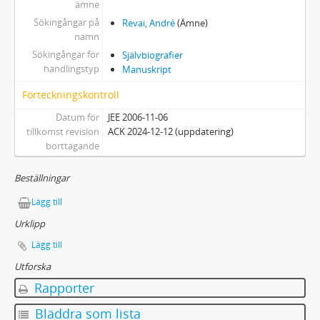
ämne
Sökingångar på
Revai, André
(Ämne)
namn
Sökingångar för
Självbiografier
handlingstyp
Manuskript
Förteckningskontroll
Datum för
JEE 2006-11-06
tillkomst revision
ACK 2024-12-12 (uppdatering)
borttagande
Beställningar
Lägg till
Urklipp
Lägg till
Utforska
Rapporter
Bläddra som lista