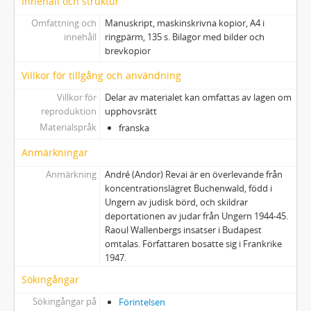
Innehåll och struktur
Omfattning och
Manuskript, maskinskrivna kopior, A4 i
innehåll
ringpärm, 135 s. Bilagor med bilder och
brevkopior
Villkor för tillgång och användning
Villkor för
Delar av materialet kan omfattas av lagen om
reproduktion
upphovsrätt
Materialspråk
franska
Anmärkningar
Anmärkning
André (Andor) Revai är en överlevande från
koncentrationslägret Buchenwald, född i
Ungern av judisk börd, och skildrar
deportationen av judar från Ungern 1944-45.
Raoul Wallenbergs insatser i Budapest
omtalas. Författaren bosatte sig i Frankrike
1947.
Sökingångar
Sökingångar på
Förintelsen