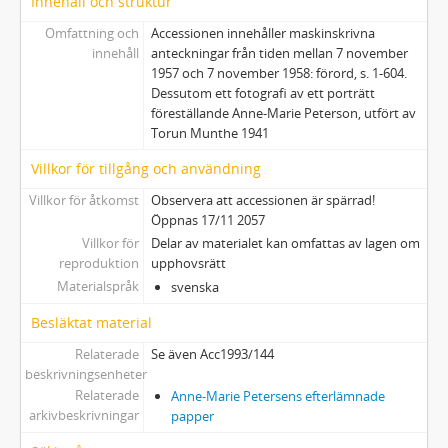
Innehåll och struktur
Omfattning och
Accessionen innehåller maskinskrivna
innehåll
anteckningar från tiden mellan 7 november
1957 och 7 november 1958: förord, s. 1-604.
Dessutom ett fotografi av ett porträtt
föreställande Anne-Marie Peterson, utfört av
Torun Munthe 1941
Villkor för tillgång och användning
Villkor för åtkomst
Observera att accessionen är spärrad!
Öppnas 17/11 2057
Villkor för
Delar av materialet kan omfattas av lagen om
reproduktion
upphovsrätt
Materialspråk
svenska
Besläktat material
Relaterade
Se även Acc1993/144
beskrivningsenheter
Relaterade
Anne-Marie Petersens efterlämnade
arkivbeskrivningar
papper