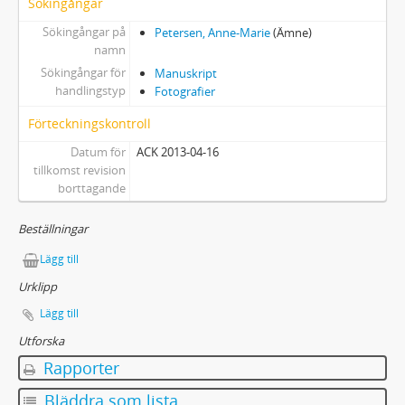
Sökingångar
Sökingångar på
Petersen, Anne-Marie
(Ämne)
namn
Sökingångar för
Manuskript
handlingstyp
Fotografier
Förteckningskontroll
Datum för
ACK 2013-04-16
tillkomst revision
borttagande
Beställningar
Lägg till
Urklipp
Lägg till
Utforska
Rapporter
Bläddra som lista