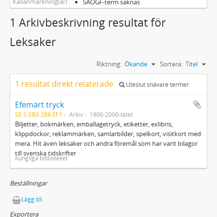
Källanmärkning(ar)
SAOGF-term saknas
1 Arkivbeskrivning resultat för
Leksaker
Riktning:
Ökande
Sortera:
Titel
1 resultat direkt relaterade
Uteslut snävare termer
Efemärt tryck
SE S-SBS 288 Ef 1
Arkiv
1900-2000-talet
Biljetter, bokmärken, emballagetryck, etiketter, exlibris,
klippdockor, reklammärken, samlarbilder, spelkort, visitkort med
mera. Hit även leksaker och andra föremål som har varit bilagor
till svenska tidskrifter
Kungliga biblioteket
Beställningar
Lägg till
Exportera