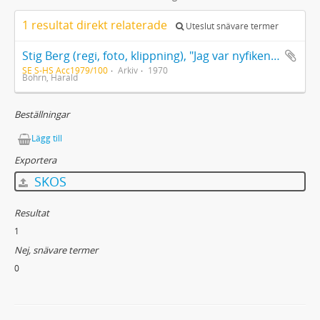
1 resultat direkt relaterade
Uteslut snävare termer
Stig Berg (regi, foto, klippning), "Jag var nyfiken [Harald] Bohrn". 8 mm:s spelfilm om 28 minuter från 14/12 1970.
SE S-HS Acc1979/100
Arkiv
1970
Bohrn, Harald
Beställningar
Lägg till
Exportera
SKOS
Resultat
1
Nej, snävare termer
0