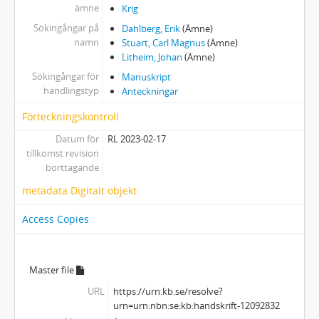
ämne
Krig
Sökingångar på
Dahlberg, Erik
(Ämne)
namn
Stuart, Carl Magnus
(Ämne)
Litheim, Johan
(Ämne)
Sökingångar för
Manuskript
handlingstyp
Anteckningar
Förteckningskontroll
Datum för
RL 2023-02-17
tillkomst revision
borttagande
metadata Digitalt objekt
Access Copies
Master file
URL
https://urn.kb.se/resolve?
urn=urn:nbn:se:kb:handskrift-12092832