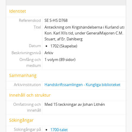
Identitet
Referenskod
SE S-HS D768
Titel
Anteckning om Krigshändelserna i Kurland uti
Kon. Karl XIIs tid, under GeneralMajoren C.M.
Stuart, af Er. Dahlberg
Datum
1702 (Skapelse)
Beskrivningsnivå
Arkiv
Omfång och
1 volym (89 sidor)
medium
Sammanhang
Arkivinstitution
Handskriftssamlingen - Kungliga biblioteket
Innehåll och struktur
Omfattning och
Med 15 teckningar av Johan Lithén
innehåll
Sökingångar
Sökingångar på
1700-talet