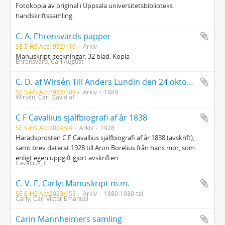
Fotokopia av original i Uppsala universitetsbiblioteks
handskriftssamling.
C. A. Ehrensvärds papper
SE S-HS Acc1992/110
Arkiv
Manuskript, teckningar. 32 blad. Kopia
Ehrensvärd, Carl August
C. D. af Wirsén Till Anders Lundin den 24 oktober 1889
SE S-HS Acc1972/109
Arkiv
1889
Wirsén, Carl David af
C F Cavallius själfbiografi af år 1838
SE S-HS Acc2004/94
Arkiv
1928
Häradsprosten C F Cavallius själfbiografi af år 1838 (avskrift),
samt brev daterat 1928 till Aron Borelius från hans mor, som
enligt egen uppgift gjort avskriften.
Cavallius, C F
C. V. E. Carly: Manuskript m.m.
SE S-HS Acc2023/153
Arkiv
1880-1930-tal
Carly, Carl Victor Emanuel
Carin Mannheimers samling