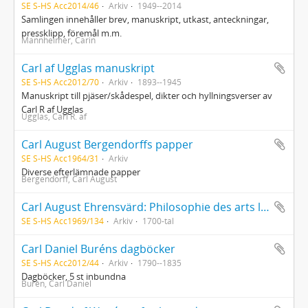
SE S-HS Acc2014/46
Arkiv
1949--2014
Samlingen innehåller brev, manuskript, utkast, anteckningar,
pressklipp, föremål m.m.
Mannheimer, Carin
Carl af Ugglas manuskript
SE S-HS Acc2012/70
Arkiv
1893--1945
Manuskript till pjäser/skådespel, dikter och hyllningsverser av
Carl R af Ugglas
Ugglas, Carl R. af
Carl August Bergendorffs papper
SE S-HS Acc1964/31
Arkiv
Diverse efterlämnade papper
Bergendorff, Carl August
Carl August Ehrensvärd: Philosophie des arts libres
SE S-HS Acc1969/134
Arkiv
1700-tal
Carl Daniel Buréns dagböcker
SE S-HS Acc2012/44
Arkiv
1790--1835
Dagböcker, 5 st inbundna
Burén, Carl Daniel