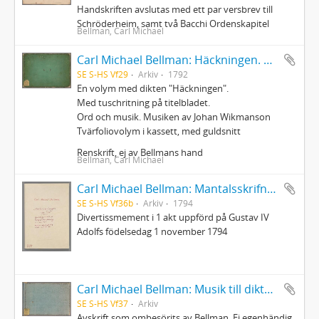
Handskriften avslutas med ett par versbrev till
Schröderheim, samt två Bacchi Ordenskapitel
Bellman, Carl Michael
Carl Michael Bellman: Häckningen. Dedicerad till fru Gustava Palmstedt och Herr Intendenten Fischerström den 31 Martii 1792
SE S-HS Vf29
Arkiv
1792
En volym med dikten "Häckningen".
Med tuschritning på titelbladet.
Ord och musik. Musiken av Johan Wikmanson
Tvärfoliovolym i kassett, med guldsnitt
Renskrift, ej av Bellmans hand
Bellman, Carl Michael
Carl Michael Bellman: Mantalsskrifningen
SE S-HS Vf36b
Arkiv
1794
Divertissmement i 1 akt uppförd på Gustav IV
Adolfs födelsedag 1 november 1794
Carl Michael Bellman: Musik till dikter av C.M. Bellman med ord mellan notskriften
SE S-HS Vf37
Arkiv
Avskrift som ombesörjts av Bellman. Ej egenhändig