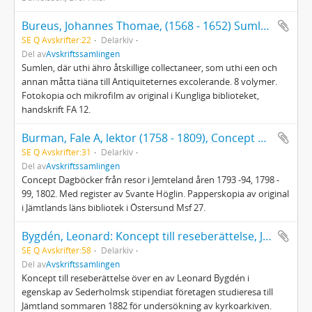
Bureus, Johannes Thomae, (1568 - 1652) Sumlen
SE Q Avskrifter:22
Delarkiv
Del av
Avskriftssamlingen
Sumlen, där uthi ähro åtskillige collectaneer, som uthi een och
annan måtta tiäna till Antiquiteternes excolerande. 8 volymer.
Fotokopia och mikrofilm av original i Kungliga biblioteket,
handskrift FA 12.
Burman, Fale A, lektor (1758 - 1809), Concept Dagböcker...
SE Q Avskrifter:31
Delarkiv
Del av
Avskriftssamlingen
Concept Dagböcker från resor i Jemteland åren 1793 -94, 1798 -
99, 1802. Med register av Svante Höglin. Papperskopia av original
i Jämtlands läns bibliotek i Östersund Msf 27.
Bygdén, Leonard: Koncept till reseberättelse, Jämtland 1882
SE Q Avskrifter:58
Delarkiv
Del av
Avskriftssamlingen
Koncept till reseberättelse över en av Leonard Bygdén i
egenskap av Sederholmsk stipendiat företagen studieresa till
Jämtland sommaren 1882 för undersökning av kyrkoarkiven.