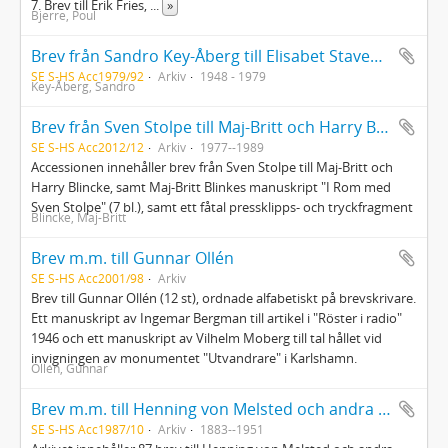
7. Brev till Erik Fries,
...
»
Bjerre, Poul
Brev från Sandro Key-Åberg till Elisabet Stavenow; manuskript av Sandro Key-Åberg; pressklipp rörande Sandro Key-Åberg; brev till Sandro Key-Åberg från Arne (Sand?); tryck och inbjudningskort rörande Uppsalas studentliv som tillhört Sandro Key-Åberg och Elisabet Stavenow
SE S-HS Acc1979/92
Arkiv
1948 - 1979
Key-Åberg, Sandro
Brev från Sven Stolpe till Maj-Britt och Harry Blincke
SE S-HS Acc2012/12
Arkiv
1977--1989
Accessionen innehåller brev från Sven Stolpe till Maj-Britt och
Harry Blincke, samt Maj-Britt Blinkes manuskript "I Rom med
Sven Stolpe" (7 bl.), samt ett fåtal pressklipps- och tryckfragment
Blincke, Maj-Britt
Brev m.m. till Gunnar Ollén
SE S-HS Acc2001/98
Arkiv
Brev till Gunnar Ollén (12 st), ordnade alfabetiskt på brevskrivare.
Ett manuskript av Ingemar Bergman till artikel i "Röster i radio"
1946 och ett manuskript av Vilhelm Moberg till tal hållet vid
invigningen av monumentet "Utvandrare" i Karlshamn.
Ollén, Gunnar
Brev m.m. till Henning von Melsted och andra adressater
SE S-HS Acc1987/10
Arkiv
1883--1951