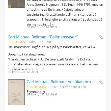
Anna Sophie Hagman till Bellman 14/6 1791, med en
anteckning av Bellman. På titelbladet en
tuschritning föreställande Bellman sittandes på
trappan till Heleneberg (Lilla skuggan) spelandes på
sin mandolin.
...
»
Bellman, Carl Michael
Carl Michael Bellman: ”Bellmansvisor”
SE S-HS Vf24
Arkiv
1700-tal
”Bellmansvisor”, ingår i en svit på fyra handskrifter, Vf 24:1-4
Uppgift på katalogbladet:
"Handstilen troligen H.U. De Geers, gift Grefvinna Dohna.
(Innehåller äfven några få poesier som icke äro af Bellman men
förr tillskrefvos honom)"
Bellman, Carl Michael
Carl Michael Bellman: Ansökan om konfirmationsfullmakt på sekreterarebeställningen i Nummerlotteriet
SE S-HS Vf38k
Arkiv
Skriven senast 1781
Egenhändigt
Bellman, Carl Michael