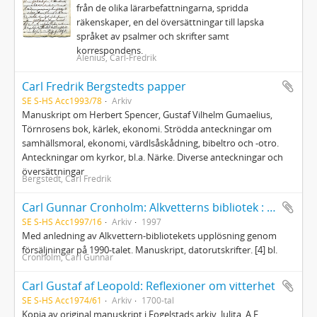
från de olika lärarbefattningarna, spridda
räkenskaper, en del översättningar till lapska
språket av psalmer och skrifter samt
korrespondens.
Alenius, Carl-Fredrik
Carl Fredrik Bergstedts papper
SE S-HS Acc1993/78
Arkiv
Manuskript om Herbert Spencer, Gustaf Vilhelm Gumaelius,
Törnrosens bok, kärlek, ekonomi. Strödda anteckningar om
samhällsmoral, ekonomi, värdlsåskådning, bibeltro och -otro.
Anteckningar om kyrkor, bl.a. Närke. Diverse anteckningar och
översättningar
Bergstedt, Carl Fredrik
Carl Gunnar Cronholm: Alkvetterns bibliotek : manuskript
SE S-HS Acc1997/16
Arkiv
1997
Med anledning av Alkvettern-bibliotekets upplösning genom
försäljningar på 1990-talet. Manuskript, datorutskrifter. [4] bl.
Cronholm, Carl Gunnar
Carl Gustaf af Leopold: Reflexioner om vitterhet
SE S-HS Acc1974/61
Arkiv
1700-tal
Kopia av original manuskript i Fogelstads arkiv, Julita, A.F.