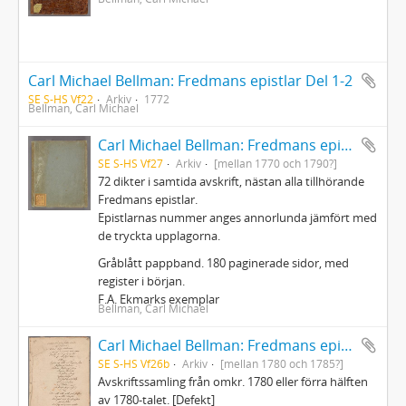
Carl Michael Bellman: Fredmans epistlar Del 1-2
SE S-HS Vf22
Arkiv
1772
Bellman, Carl Michael
Carl Michael Bellman: Fredmans epistlar m.m.
SE S-HS Vf27
Arkiv
[mellan 1770 och 1790?]
72 dikter i samtida avskrift, nästan alla tillhörande
Fredmans epistlar.
Epistlarnas nummer anges annorlunda jämfört med
de tryckta upplagorna.
Gråblått pappband. 180 paginerade sidor, med
register i början.
F.A. Ekmarks exemplar
Bellman, Carl Michael
Carl Michael Bellman: Fredmans epistlar och sånger m.fl. Bellman-texter
SE S-HS Vf26b
Arkiv
[mellan 1780 och 1785?]
Avskriftssamling från omkr. 1780 eller förra hälften
av 1780-talet. [Defekt]