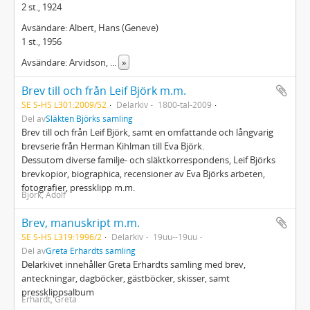
2 st., 1924
Avsändare: Albert, Hans (Geneve)
1 st., 1956
Avsändare: Arvidson,
...
»
Brev till och från Leif Björk m.m.
SE S-HS L301:2009/52
Delarkiv
1800-tal-2009
Del av
Släkten Björks samling
Brev till och från Leif Björk, samt en omfattande och långvarig
brevserie från Herman Kihlman till Eva Björk.
Dessutom diverse familje- och släktkorrespondens, Leif Björks
brevkopior, biographica, recensioner av Eva Björks arbeten,
fotografier, pressklipp m.m.
Björk, Adolf
Brev, manuskript m.m.
SE S-HS L319:1996/2
Delarkiv
19uu--19uu
Del av
Greta Erhardts samling
Delarkivet innehåller Greta Erhardts samling med brev,
anteckningar, dagböcker, gästböcker, skisser, samt
pressklippsalbum
Erhardt, Greta