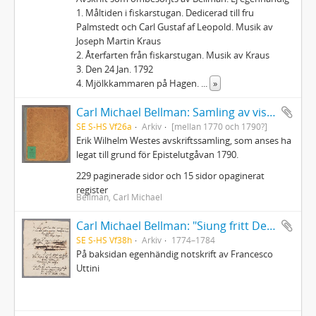
1. Måltiden i fiskarstugan. Dedicerad till fru
Palmstedt och Carl Gustaf af Leopold. Musik av
Joseph Martin Kraus
2. Återfarten från fiskarstugan. Musik av Kraus
3. Den 24 Jan. 1792
4. Mjölkkammaren på Hagen.
...
»
Carl Michael Bellman: Samling av visor och mindre poemer
SE S-HS Vf26a
Arkiv
[mellan 1770 och 1790?]
Erik Wilhelm Westes avskriftssamling, som anses ha
legat till grund för Epistelutgåvan 1790.
229 paginerade sidor och 15 sidor opaginerat
register
Bellman, Carl Michael
Carl Michael Bellman: "Siung fritt Dens Skål wid cyperwin ... "
SE S-HS Vf38h
Arkiv
1774–1784
På baksidan egenhändig notskrift av Francesco
Uttini