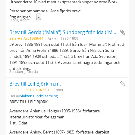
Utöver detta 10 blad manuskript/anteckningar av Arne Björk
Personer omnämnda i Arne Björks brev:
Stig Ahlgren,
...
»
Björk, Adolf
Brev till Gerda ("Malla") Sundberg från Ida ("Mumma") Frohm
SE S-HS Acc1989/44
Arkiv
1886-1909
59 brev, 1886-1891 och odat. (1 st.) från Ida ("Mumma") Frohm; 3
brev från Anna Frohm 1886-1889; 6 brev från Nils och Sofia
Lindell, 1894-1909 och odat. (1 st.); 3 brev från Ada Svensson,
1891-1892 och odat. (1 st.). 9 verser samt några teckningar och
anteckningar.
Sundberg, Gerda
Brev till Leif Björk m.m.
SE S-HS L301:2010/35:1
Enhet
Del av
Släkten Björks samling
BREV TILL LEIF BJÖRK:
Avsändare: Ahlenius, Holger (1905-1956), författare,
litteraturhistoriker, förlagsman
1 st., Odat.
Avsändare: Ahliny, Bernt (1897-1983), författare, clartéist