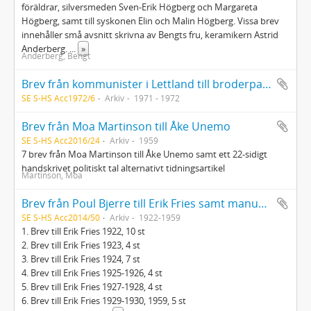
föräldrar, silversmeden Sven-Erik Högberg och Margareta
Högberg, samt till syskonen Elin och Malin Högberg. Vissa brev
innehåller små avsnitt skrivna av Bengts fru, keramikern Astrid
Anderberg.
...
»
Anderberg, Bengt
Brev från kommunister i Lettland till broderpartier i Europa. Kopior med översättning till svenska av Uldis Gérmanis samt tidningsurklipp
SE S-HS Acc1972/6
Arkiv
1971 - 1972
Brev från Moa Martinson till Åke Unemo
SE S-HS Acc2016/24
Arkiv
1959
7 brev från Moa Martinson till Åke Unemo samt ett 22-sidigt
handskrivet politiskt tal alternativt tidningsartikel
Martinson, Moa
Brev från Poul Bjerre till Erik Fries samt manuskript
SE S-HS Acc2014/50
Arkiv
1922-1959
1. Brev till Erik Fries 1922, 10 st
2. Brev till Erik Fries 1923, 4 st
3. Brev till Erik Fries 1924, 7 st
4. Brev till Erik Fries 1925-1926, 4 st
5. Brev till Erik Fries 1927-1928, 4 st
6. Brev till Erik Fries 1929-1930, 1959, 5 st