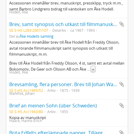
Accessionen innehåller brev, manuskript, pressklipp, tryck m.m.,
samt Barbro Lindgrens bidrag till vänboken om Åke Hodell.
Hodell, Åke
Brev, samt synopsis och utkast till filmmanuskript m.m.
SE S-HS L283:2007/107
Delarkiv
ca 1967 - 1993
Del av
Åke Hodells samling
Accessionen innehåller brev till Åke Hodell från Freddy Olsson,
avtal rörande filmmanuskript samt synopsis och utkast till
filmmanuskript, m.m.
Brev till Åke Hodell från Freddy Olsson, 4 st, samt ett avtal mellan
Bokomotiv, De Geer och Olsson AB och Åke
...
»
Hodell, Åke
Brevsamling, flera personer. Brev till Johan Wahlfisk, makarna Kuylenstjerna, Knut Borg, Britta Helling, Lisa Pettersson, Gunnar Bispe, bröllopsinbjudan, Carolina (Lina) Molander, Buster Norén, Birgit Norén, Gösta Arnheim, Efraim Odell samt brev till oidentifierade mottagare inklusive ett diktmanus
SE S-HS Acc1995/52
Arkiv
1875 - 1939
Wahlfisk, Johan
Brief an meinen Sohn (über Schweden)
SE S-HS Acc1963/80
Arkiv
1955
Kopia av manuskript
Haack, Hanns-Erich
Brita Edfelts efterlämnade papper. Tillägg