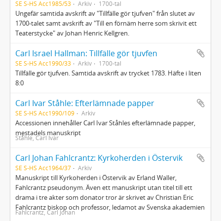
SE S-HS Acc1985/53
Arkiv
1700-tal
Ungefär samtida avskrift av "Tillfälle gör tjufven" från slutet av
1700-talet samt avskrift av "Till en förnäm herre som skrivit ett
Teaterstycke" av Johan Henric Kellgren.
Carl Israel Hallman: Tillfälle gör tjuvfen
SE S-HS Acc1990/33
Arkiv
1700-tal
Tillfälle gör tjufven. Samtida avskrift av trycket 1783. Häfte i liten
8:0
Carl Ivar Ståhle: Efterlämnade papper
SE S-HS Acc1990/109
Arkiv
Accessionen innehåller Carl Ivar Ståhles efterlämnade papper,
mestadels manuskript
Ståhle, Carl Ivar
Carl Johan Fahlcrantz: Kyrkoherden i Östervik
SE S-HS Acc1964/37
Arkiv
Manuskript till Kyrkoherden i Östervik av Erland Waller,
Fahlcrantz pseudonym. Även ett manuskript utan titel till ett
drama i tre akter som donator tror är skrivet av Christian Eric
Fahlcrantz biskop och professor, ledamot av Svenska akademien
Fahlcrantz, Carl Johan