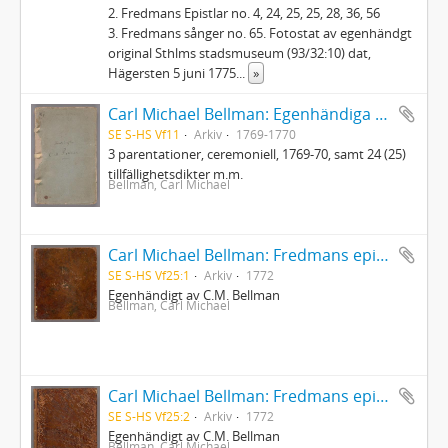
2. Fredmans Epistlar no. 4, 24, 25, 25, 28, 36, 56
3. Fredmans sånger no. 65. Fotostat av egenhändgt
original Sthlms stadsmuseum (93/32:10) dat,
Hägersten 5 juni 1775
...
»
Carl Michael Bellman: Egenhändiga koncepter
SE S-HS Vf11
Arkiv
1769-1770
3 parentationer, ceremoniell, 1769-70, samt 24 (25)
tillfällighetsdikter m.m.
Bellman, Carl Michael
Carl Michael Bellman: Fredmans epistlar [dedicerade till J.D. Duwall] Del 1
SE S-HS Vf25:1
Arkiv
1772
Egenhändigt av C.M. Bellman
Bellman, Carl Michael
Carl Michael Bellman: Fredmans epistlar [dedicerade till J.D. Duwall] Del 2
SE S-HS Vf25:2
Arkiv
1772
Egenhändigt av C.M. Bellman
Bellman, Carl Michael