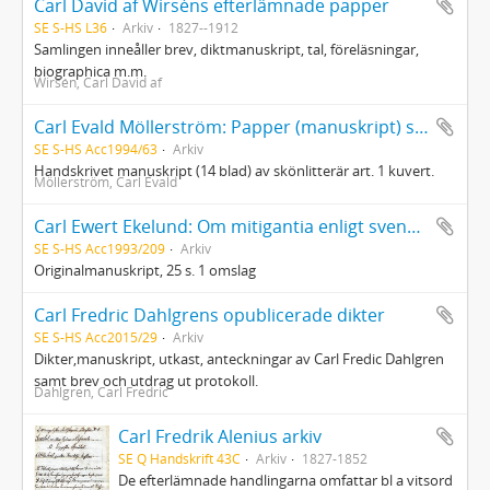
Carl David af Wirséns efterlämnade papper
SE S-HS L36
Arkiv
1827--1912
Samlingen inneåller brev, diktmanuskript, tal, föreläsningar,
biographica m.m.
Wirsén, Carl David af
Carl Evald Möllerström: Papper (manuskript) som tillhört honom
SE S-HS Acc1994/63
Arkiv
Handskrivet manuskript (14 blad) av skönlitterär art. 1 kuvert.
Möllerström, Carl Evald
Carl Ewert Ekelund: Om mitigantia enligt svenska lagen
SE S-HS Acc1993/209
Arkiv
Originalmanuskript, 25 s. 1 omslag
Carl Fredric Dahlgrens opublicerade dikter
SE S-HS Acc2015/29
Arkiv
Dikter,manuskript, utkast, anteckningar av Carl Fredic Dahlgren
samt brev och utdrag ut protokoll.
Dahlgren, Carl Fredric
Carl Fredrik Alenius arkiv
SE Q Handskrift 43C
Arkiv
1827-1852
De efterlämnade handlingarna omfattar bl a vitsord