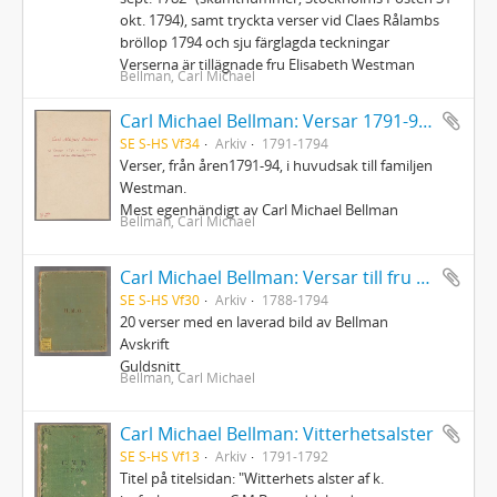
okt. 1794), samt tryckta verser vid Claes Rålambs
bröllop 1794 och sju färglagda teckningar
Verserna är tillägnade fru Elisabeth Westman
Bellman, Carl Michael
Carl Michael Bellman: Versar 1791-94, mest till Westmanska familjen
SE S-HS Vf34
Arkiv
1791-1794
Verser, från åren1791-94, i huvudsak till familjen
Westman.
Mest egenhändigt av Carl Michael Bellman
Bellman, Carl Michael
Carl Michael Bellman: Versar till fru Helena Qviding och medlemmar af hennes familj, 1788-1794
SE S-HS Vf30
Arkiv
1788-1794
20 verser med en laverad bild av Bellman
Avskrift
Guldsnitt
Bellman, Carl Michael
Carl Michael Bellman: Vitterhetsalster
SE S-HS Vf13
Arkiv
1791-1792
Titel på titelsidan: "Witterhets alster af k.