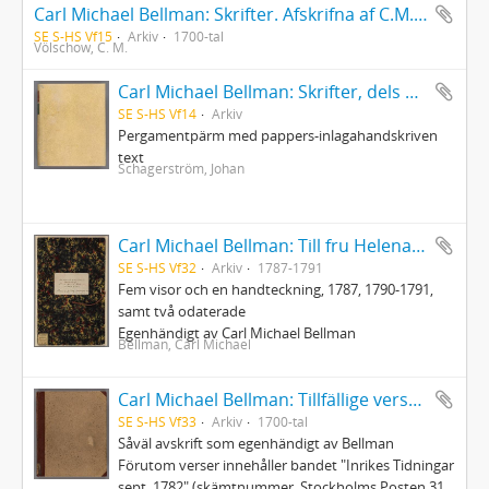
Carl Michael Bellman: Skrifter. Afskrifna af C.M. Völschow
SE S-HS Vf15
Arkiv
1700-tal
Völschow, C. M.
Carl Michael Bellman: Skrifter, dels original, dels afskrifter av Johan O. Schagerström
SE S-HS Vf14
Arkiv
Pergamentpärm med pappers-inlagahandskriven
text
Schagerström, Johan
Carl Michael Bellman: Till fru Helena Qviding, N. von Rosenstein m.fl.
SE S-HS Vf32
Arkiv
1787-1791
Fem visor och en handteckning, 1787, 1790-1791,
samt två odaterade
Egenhändigt av Carl Michael Bellman
Bellman, Carl Michael
Carl Michael Bellman: Tillfällige verser och rim skrifne och hopsamlade innom ett hus, där Auctor finner sig älskad och wälkommen
SE S-HS Vf33
Arkiv
1700-tal
Såväl avskrift som egenhändigt av Bellman
Förutom verser innehåller bandet "Inrikes Tidningar
sept. 1782" (skämtnummer, Stockholms Posten 31