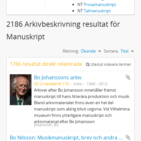
NT
Prosamanuskript
NT
Talmanuskript
2186 Arkivbeskrivning resultat för
Manuskript
Riktning:
Ökande
Sortera:
Titel
1766 resultat direkt relaterade
Uteslut snävare termer
Bo Johanssons arkiv
SE Q Handskrift 170
Arkiv
1940 - 2013
Arkivet efter Bo Johansson innehåller främst
manuskript till hans litterära produktion och musik.
Bland arkivmaterialet finns även en hel del
manuskript som aldrig blivit utgivna. Vid Vilhelmina
museum finns ytterligare manuskript och
arkivmaterial efter Bo Johansson
Johansson, Bo
Bo Nilsson: Musikmanuskript, brev och andra handlingar