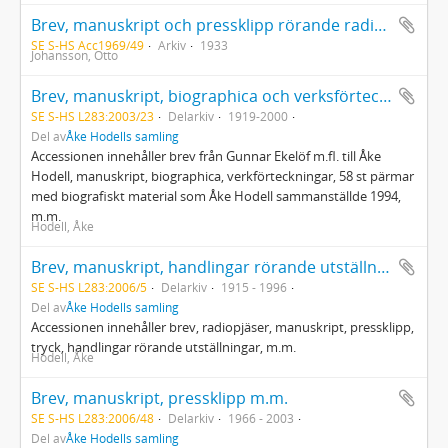
Brev, manuskript och pressklipp rörande radiokursen "Mellanfolkligt samarbete"
SE S-HS Acc1969/49
Arkiv
1933
Johansson, Otto
Brev, manuskript, biographica och verksförteckningar
SE S-HS L283:2003/23
Delarkiv
1919-2000
Del av
Åke Hodells samling
Accessionen innehåller brev från Gunnar Ekelöf m.fl. till Åke
Hodell, manuskript, biographica, verkförteckningar, 58 st pärmar
med biografiskt material som Åke Hodell sammanställde 1994,
m.m.
Hodell, Åke
Brev, manuskript, handlingar rörande utställningar m.m.
SE S-HS L283:2006/5
Delarkiv
1915 - 1996
Del av
Åke Hodells samling
Accessionen innehåller brev, radiopjäser, manuskript, pressklipp,
tryck, handlingar rörande utställningar, m.m.
Hodell, Åke
Brev, manuskript, pressklipp m.m.
SE S-HS L283:2006/48
Delarkiv
1966 - 2003
Del av
Åke Hodells samling