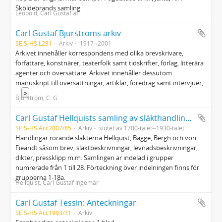
Sköldebrands samling
Leopold, Carl Gustaf af
Carl Gustaf Bjurströms arkiv
SE S-HS L281
Arkiv
1917--2001
Arkivet innehåller korrespondens med olika brevskrivare,
författare, konstnärer, teaterfolk samt tidskrifter, förlag, litterära
agenter och översättare. Arkivet innehåller dessutom
manuskript till översättningar, artiklar, föredrag samt intervjuer,
...
»
Bjurström, C. G.
Carl Gustaf Hellquists samling av släkthandlingar
SE S-HS Acc2007/85
Arkiv
slutet av 1700-talet--1930-talet
Handlingar rörande släkterna Hellquist, Bagge, Bergh och von
Fieandt såsom brev, släktbeskrivningar, levnadsbeskrivningar,
dikter, pressklipp m.m. Samlingen är indelad i grupper
numrerade från 1 till 28. Förteckning över indelningen finns för
grupperna 1-18a.
Hellquist, Carl Gustaf Ingemar
Carl Gustaf Tessin: Anteckningar
SE S-HS Acc1993/31
Arkiv