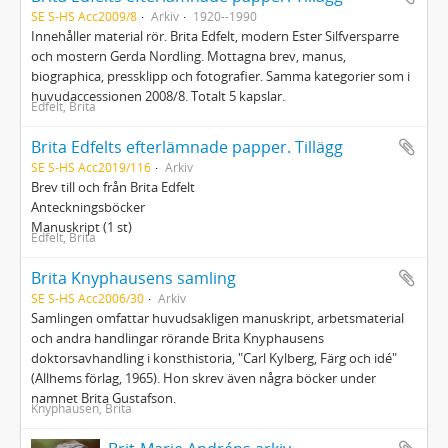
SE S-HS Acc2009/8
Arkiv
1920--1990
Innehåller material rör. Brita Edfelt, modern Ester Silfversparre
och mostern Gerda Nordling. Mottagna brev, manus,
biographica, pressklipp och fotografier. Samma kategorier som i
huvudaccessionen 2008/8. Totalt 5 kapslar.
Edfelt, Brita
Brita Edfelts efterlämnade papper. Tillägg
SE S-HS Acc2019/116
Arkiv
Brev till och från Brita Edfelt
Anteckningsböcker
Manuskript (1 st)
Edfelt, Brita
Brita Knyphausens samling
SE S-HS Acc2006/30
Arkiv
Samlingen omfattar huvudsakligen manuskript, arbetsmaterial
och andra handlingar rörande Brita Knyphausens
doktorsavhandling i konsthistoria, "Carl Kylberg, Färg och idé"
(Allhems förlag, 1965). Hon skrev även några böcker under
namnet Brita Gustafson.
Knyphausen, Brita