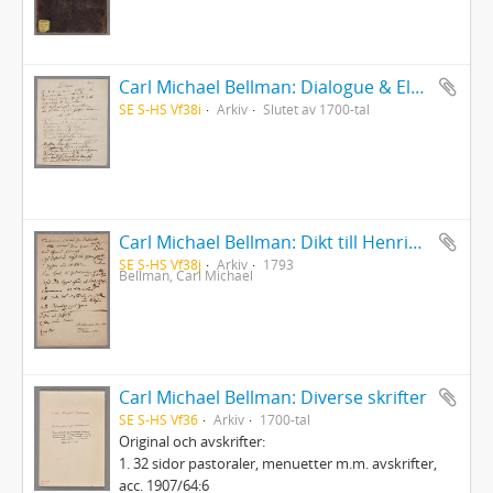
Carl Michael Bellman: Dialogue & Elegi vid fru Anne Charlotta Schröderheims död 1 jan. 1792 (Avskrift)
SE S-HS Vf38i
Arkiv
Slutet av 1700-tal
Carl Michael Bellman: Dikt till Henric Brandel 14/9 1793 - "Hemkommen ädla wän från Barbariets wåda..."
SE S-HS Vf38j
Arkiv
1793
Bellman, Carl Michael
Carl Michael Bellman: Diverse skrifter
SE S-HS Vf36
Arkiv
1700-tal
Original och avskrifter:
1. 32 sidor pastoraler, menuetter m.m. avskrifter,
acc. 1907/64:6