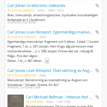
Carl Johan Grafströms släktarkiv
SE S-HS Acc2000/19
Arkiv
1844 - 1913
Brev, manuskript, anteckningsböcker, trycksaker huvudsakligen
författade av C J Grafström.
Grafström, Carl Johan
Carl Jonas Love Almqvist: Egenhändiga manuskript
SE S-HS Acc1993/207
Arkiv
Egenhändiga manuskript: fragment och 5 dikter. 2 blad i 1 kuvert.
Fragment, 1 bl., s. 337, början: Herr Hugo såg på honom med
tindrande blickar...; 2. s. 338, början: Finnes det väl - må jag få
fråga - fins det någon...
Dikter, 1 bl., s. 467 dikter
...
»
Carl Jonas Love Almqvist: Översättning av August von Kotzebues Der Shawl
SE S-HS Acc2002/100
Arkiv
Manuskript. Renskrivning av översättning av August von
Kotzebues " Schalen. Drame i En Act".
Almqvist, Carl Jonas Love
Carl Michael Bellman : Helenas fest d. 31 Juli 1792
SE S-HS Vf28
Arkiv
1791-1792
Borddivertissement. De lösa bladen är brev från