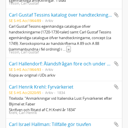
Egenhändiga anteckningar. 1 blad
Tessin, Carl Gustaf
Carl Gustaf Tessins katalog över handteckningarna
SE S-HS Acc1964/89
Arkiv
Carl Gustaf Tessins egenhändiga catalogue öfver
handteckningarne (1720-1730-talet) samt Carl Gustaf Tessins
egenhändiga catalogue öfver handteckningarne, concept (ca
1749). Xeroxkopiorna av handskrifterna A 89 och A 88
(sammanbundna i fel ordning) i
...
»
Tessin, Carl Gustaf
Carl Hallendorf: Ålandsfrågan före och under Krimkriget
SE S-HS Acc1964/93
Arkiv
Kopia av original i UDs arkiv
Carl Henrik Krehl: Fyrvärkeriet
SE S-HS Acc2020/95
Arkiv
1834
Titelsida: "Anmärkningar vid Italienska Lust Fyrvärkeriet efter
Blÿmel et Faber
Skrifven och Ritatd af C.H.Krehl år 1834"
Krehl, Carl Henrik
Carl Israel Hallman: Tillfälle gör tiuvfen