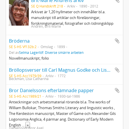
Brit-Marie Andréns arkiv
SE Q Handskrift 218
Arkiv
1890 - 2012
Arkivet är 1,20 hyllmeter och innehåller bl.a.
manuskript till artiklar och föreläsningar,
forskningsmaterial, fotografier och tidningsklipp
Andrén, Brit-Marie
Bröderna
SE S-HS Vf132b:2
Omslag
1899
Del av
Selma Lagerlöf: Diverse smärre arbeten
Novellmanuskript, folio
Bröllopsverser till Carl Magnus Godke och Lisa Catharina Beckman 1772 sign. P. W.
SE S-HS Acc1979/39
Arkiv
1772
Beckman, Lisa Catharina
Bror Danielssons efterlämnade papper
SE S-HS Acc1989/21
Arkiv
1930-tal-1986
Anteckningar och arbetsmaterial rörande bl.a. The works of
William Bullokar, Thomas Smiths Literary and linguistic works ,
The Kerdeston manuscript, Master of Game och Alexander Gils
Logonomia Anglica, 4 pärmar ang. Dictionary of Early Modern
English
...
»
Danielsson, Bror Axel