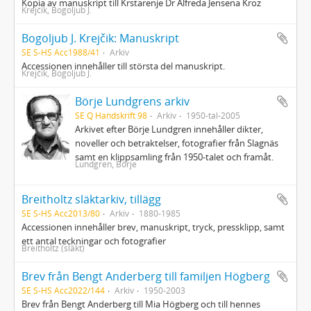
Kopia av manuskript till Krstarenje Dr Alfreda Jensena Kroz
Krejčik, Bogoljub J.
Bogoljub J. Krejčik: Manuskript
SE S-HS Acc1988/41
Arkiv
Accessionen innehåller till största del manuskript.
Krejčik, Bogoljub J.
Börje Lundgrens arkiv
SE Q Handskrift 98
Arkiv
1950-tal-2005
Arkivet efter Börje Lundgren innehåller dikter,
noveller och betraktelser, fotografier från Slagnäs
samt en klippsamling från 1950-talet och framåt.
Lundgren, Börje
Breitholtz släktarkiv, tillägg
SE S-HS Acc2013/80
Arkiv
1880-1985
Accessionen innehåller brev, manuskript, tryck, pressklipp, samt
ett antal teckningar och fotografier
Breitholtz (släkt)
Brev från Bengt Anderberg till familjen Högberg
SE S-HS Acc2022/144
Arkiv
1950-2003
Brev från Bengt Anderberg till Mia Högberg och till hennes