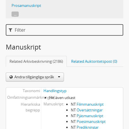
Prosamanuskript
...
Filter
Manuskript
Related Arkivbeskrivning (2186)
Related Auktoritetspost (0)
Andra tillgängliga språk
Taxonomi
Handlingstyp
Omfattningsanmärkning(ar)
Hit även utkast
Manuskript
Hierarkiska
NT
Filmmanuskript
begrepp
NT
Översättningar
NT
Pjäsmanuskript
NT
Poesimanuskript
NT
Predikningar