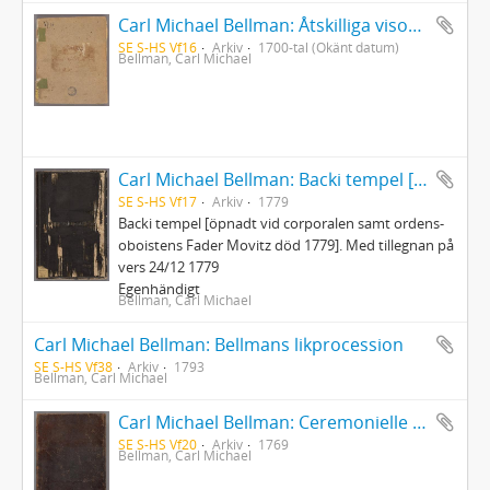
Carl Michael Bellman: Åtskilliga visor, samt en del af dess Fredmans epistlar
SE S-HS Vf16
Arkiv
1700-tal (Okänt datum)
Bellman, Carl Michael
Carl Michael Bellman: Backi tempel [öpnadt vid corporalen samt ordens-oboistens Fader Movitz död 1779]
SE S-HS Vf17
Arkiv
1779
Backi tempel [öpnadt vid corporalen samt ordens-
oboistens Fader Movitz död 1779]. Med tillegnan på
vers 24/12 1779
Egenhändigt
Bellman, Carl Michael
Carl Michael Bellman: Bellmans likprocession
SE S-HS Vf38
Arkiv
1793
Bellman, Carl Michael
Carl Michael Bellman: Ceremonielle vid Parentation i Riddar-Capittlet af de Två Förgyllta Svinen, hållen öfver Bränvinsbrännaren och Ridd. Lundholm d.15 Okt.1769 af Ordensparentatorn... Janke Jensen
SE S-HS Vf20
Arkiv
1769
Bellman, Carl Michael