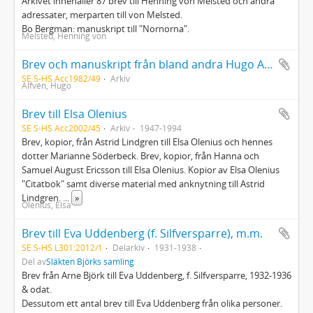
Arkivet innehåller 87 brev till Henning von Melsted och andra
adressater, merparten till von Melsted.
Bo Bergman: manuskript till "Nornorna".
Melsted, Henning von
Brev och manuskript från bland andra Hugo Alfén, Alfred Berg, John Forsell och Felix Körling
SE S-HS Acc1982/49
Arkiv
Alfvén, Hugo
Brev till Elsa Olenius
SE S-HS Acc2002/45
Arkiv
1947-1994
Brev, kopior, från Astrid Lindgren till Elsa Olenius och hennes
dotter Marianne Söderbeck. Brev, kopior, från Hanna och
Samuel August Ericsson till Elsa Olenius. Kopior av Elsa Olenius
"Citatbok" samt diverse material med anknytning till Astrid
Lindgren.
...
»
Olenius, Elsa
Brev till Eva Uddenberg (f. Silfversparre), m.m.
SE S-HS L301:2012/1
Delarkiv
1931-1938
Del av
Släkten Björks samling
Brev från Arne Björk till Eva Uddenberg, f. Silfversparre, 1932-1936
& odat.
Dessutom ett antal brev till Eva Uddenberg från olika personer.