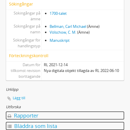
Sökingångar
Sökingångar på
1700-talet
ämne
Sökingångar på
Bellman, Carl Michael
(Ämne)
namn
Völschow, C. M.
(Ämne)
Sökingångar för
Manuskript
handlingstyp
Förteckningskontroll
Datum för
RL 2021-12-14
tillkomst revision
Nya digitala objekt tillagda av RL 2022-06-10
borttagande
Urklipp
Lägg till
Utforska
Rapporter
Bläddra som lista