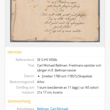
Identitet
Referenskod
SE S-HS Vf26b
Titel
Carl Michael Bellman: Fredmans epistlar och
sånger m.fl. Bellman-texter
Datum
[mellan 1780 och 1785?] (Skapelse)
Beskrivningsnivå
Arkiv
Omfång och
1 bunt bestående av 11 lägg ( ca 165 sidor)
medium
21x 17 cm, kvarto
Sammanhang
Arkivbildare
Bellman, Carl Michael