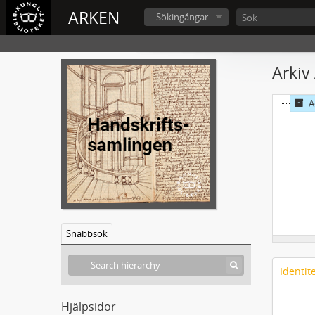
ARKEN
Sökingångar
Arkiv
A
Snabbsök
Identit
Hjälpsidor