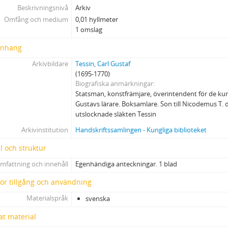
Beskrivningsnivå
Arkiv
Omfång och medium
0,01 hyllmeter
1 omslag
nhang
Arkivbildare
Tessin, Carl Gustaf
(1695-1770)
Biografiska anmärkningar
Statsman, konstfrämjare, överintendent för de kun
Gustavs lärare. Boksamlare. Son till Nicodemus T. d
utslocknade släkten Tessin
Arkivinstitution
Handskriftssamlingen - Kungliga biblioteket
l och struktur
mfattning och innehåll
Egenhändiga anteckningar. 1 blad
 för tillgång och användning
Materialspråk
svenska
at material